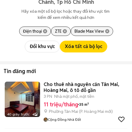
Chánh, Tp Hồ Chí Minh
Hãy xóa một số bộ lọc hoặc thay đổi khu vực tìm 
kiếm để xem nhiều kết quả hơn
Điện thoại
ZTE
Blade Max View
Đổi khu vực
Xóa tất cả bộ lọc
Tin đăng mới
Cho thuê nhà nguyên căn Tân Mai,
Hoàng Mai, ô tô đỗ gần
3 PN
Nhà mặt phố, mặt tiền
11 triệu/tháng
35 m²
Phường Tân Mai
(
P. Hoàng Mai
mới)
40 giây trước
4
Cộng Đồng Nhà Đất