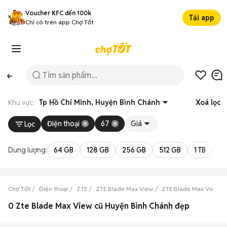
Voucher KFC đến 100k
Tải app
Chỉ có trên app Chợ Tốt
Khu vực:
Tp Hồ Chí Minh, Huyện Bình Chánh
Xoá lọc
Điện thoại
67
Giá
Lọc
Dung lượng:
64 GB
128 GB
256 GB
512 GB
1 TB
2 
Chợ Tốt
Điện thoại
ZTE
ZTE Blade Max View
ZTE Blade Max View Tp
0 Zte Blade Max View cũ Huyện Bình Chánh đẹp