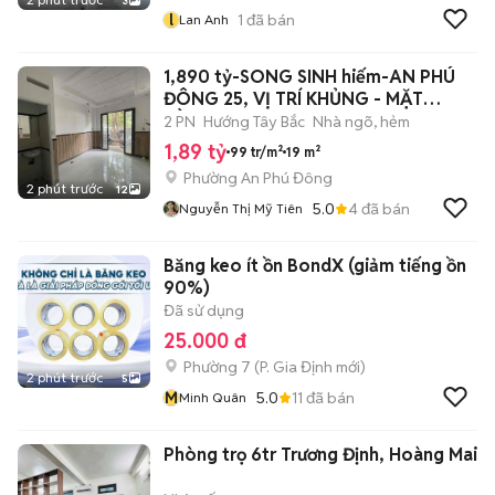
3
l
1
đã bán
Lan Anh
1,890 tỷ-SONG SINH hiếm-AN PHÚ
ĐÔNG 25, VỊ TRÍ KHỦNG - MẶT
BẰNG KINH
2 PN
Hướng Tây Bắc
Nhà ngõ, hẻm
1,89 tỷ
99 tr/m²
19 m²
Phường An Phú Đông
2 phút trước
12
5.0
4
đã bán
Nguyễn Thị Mỹ Tiên
Băng keo ít ồn BondX (giảm tiếng ồn
90%)
Đã sử dụng
25.000 đ
Phường 7
(
P. Gia Định
mới)
2 phút trước
5
M
5.0
11
đã bán
Minh Quân
Phòng trọ 6tr Trương Định, Hoàng Mai