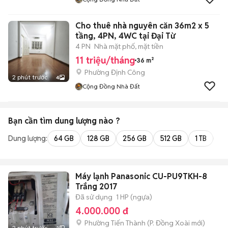
Cho thuê nhà nguyên căn 36m2 x 5
tầng, 4PN, 4WC tại Đại Từ
4 PN
Nhà mặt phố, mặt tiền
11 triệu/tháng
36 m²
Phường Định Công
2 phút trước
4
Cộng Đồng Nhà Đất
Bạn cần tìm
dung lượng
nào ?
Dung lượng:
64 GB
128 GB
256 GB
512 GB
1 TB
2 
Máy lạnh Panasonic CU-PU9TKH-8
Trắng 2017
Đã sử dụng
1 HP (ngựa)
4.000.000 đ
Phường Tiến Thành
(
P. Đồng Xoài
mới)
2 phút trước