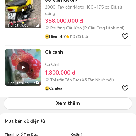
99 Biển Số VÍP
2000
Tay côn/Moto
100 - 175 cc
Đã sử
dụng
358.000.000 đ
3 phút trước
1
Phường Cầu Kho
(
P. Cầu Ông Lãnh
mới)
H
4.7
110
đã bán
Hien
Cá cảnh
Cá Cảnh
1.300.000 đ
Thị trấn Tân Túc
(
Xã Tân Nhựt
mới)
4 phút trước
1
C
Camlua
Xem thêm
Mua bán đồ điện tử
Thành phố Thủ Đức
Quận 1