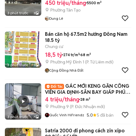
450 triệu/tháng
5500 m²
Phường Tân Tạo
3 phút trước
3
Dung Lê
Bán căn hộ 67.5m2 hướng Đông Nam
18.5 tỷ
Chung cư
18,5 tỷ
274 tr/m²
68 m²
Phường Mỹ Đình 1
(
P. Từ Liêm
mới)
3 phút trước
3
Cộng Đồng Nhà Đất
GÁC MỚI KENG GẦN CÔNG
VIÊN GIA ĐỊNH-SÂN BAY GIÁP PHÚ
NHUẬN
4 triệu/tháng
28 m²
Phường 9
(
P. Đức Nhuận
mới)
5.0
5
đã bán
Quốc Vinh HiFriendz
3 phút trước
7
Satria 2000 đi phong cách zin xipo