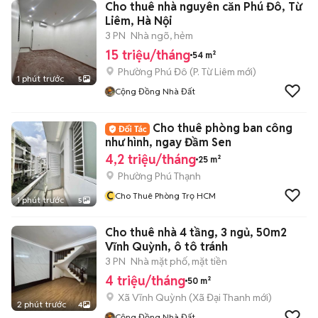
Cho thuê nhà nguyên căn Phú Đô, Từ
Liêm, Hà Nội
3 PN
Nhà ngõ, hẻm
15 triệu/tháng
54 m²
Phường Phú Đô
(
P. Từ Liêm
mới)
1 phút trước
5
Cộng Đồng Nhà Đất
Cho thuê phòng ban công
như hình, ngay Đầm Sen
4,2 triệu/tháng
25 m²
Phường Phú Thạnh
C
Cho Thuê Phòng Trọ HCM
1 phút trước
5
Cho thuê nhà 4 tầng, 3 ngủ, 50m2
Vĩnh Quỳnh, ô tô tránh
3 PN
Nhà mặt phố, mặt tiền
4 triệu/tháng
50 m²
Xã Vĩnh Quỳnh
(
Xã Đại Thanh
mới)
2 phút trước
4
Cộng Đồng Nhà Đất