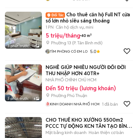
Cho thuê căn hộ Full NT cửa
sổ lớn nhỏ siêu sáng thoáng
1 PN
Căn hộ dịch vụ, mini
5 triệu/tháng
40 m²
Phường 13
(
P. Tân Bình
mới)
3 phút trước
12
5.0
TÌM PHÒNG CÓ EM LO
NGHỀ GIÚP NHIỀU NGƯỜI ĐỔI ĐỜI
THU NHẬP HƠN 40TR+
NHÀ PHỐ CHÍNH CHỦ HCM
Đến 50 triệu (lương khoán)
Phường Phú Thuận
3 phút trước
6
1
đã bán
KINH DOANH NHÀ PHỐ HCM
CHO THUÊ KHO XƯỞNG 5500m2
PCCC TỰ ĐỘNG KCN TÂN TẠO BÌNH
TÂN
Mặt bằng kinh doanh
Hoàn thiện cơ bản