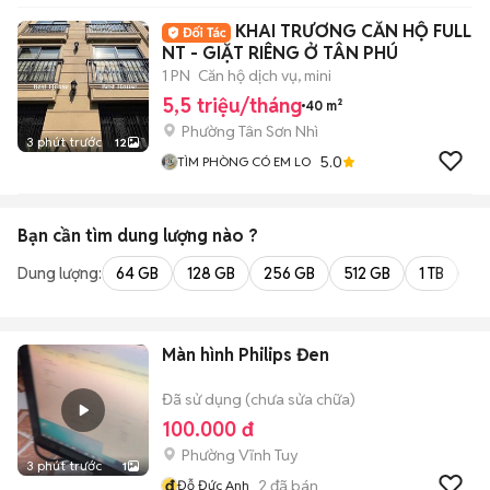
KHAI TRƯƠNG CĂN HỘ FULL
NT - GIẶT RIÊNG Ở TÂN PHÚ
1 PN
Căn hộ dịch vụ, mini
5,5 triệu/tháng
40 m²
Phường Tân Sơn Nhì
3 phút trước
12
5.0
TÌM PHÒNG CÓ EM LO
Bạn cần tìm
dung lượng
nào ?
Dung lượng:
64 GB
128 GB
256 GB
512 GB
1 TB
2 
Màn hình Philips Đen
Đã sử dụng (chưa sửa chữa)
100.000 đ
Phường Vĩnh Tuy
3 phút trước
1
đ
2
đã bán
Đỗ Đức Anh