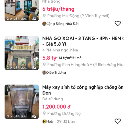
Nhà trống
6 triệu/tháng
Phường Mai Động
(
P. Vĩnh Tuy
mới)
2 phút trước
5
Cộng Đồng Nhà Đất
NHÀ GÒ XOÀI - 3 TẦNG - 4PN- HẺM Ỏ Tô
- Giá 5,8 Yt
4 PN
Nhà ngõ, hẻm
5,8 tỷ
114 tr/m²
51 m²
Phường Bình Hưng Hoà A
(
P. Bình Hưng Hòa
m
2 phút trước
5
Điệp Trương
Máy xay sinh tố công nghiệp chống ồn
Đen
Đã sử dụng
1.200.000 đ
Phường Dương Nội
3 phút trước
2
H
29
đã bán
Huấn