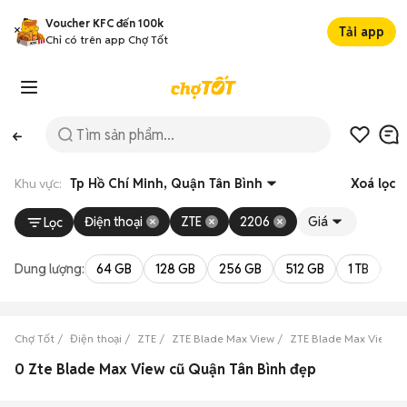
Voucher KFC đến 100k
Tải app
Chỉ có trên app Chợ Tốt
Khu vực:
Tp Hồ Chí Minh, Quận Tân Bình
Xoá lọc
Điện thoại
ZTE
2206
Giá
Lọc
Dung lượng:
64 GB
128 GB
256 GB
512 GB
1 TB
2 
Chợ Tốt
Điện thoại
ZTE
ZTE Blade Max View
ZTE Blade Max View Tp
0 Zte Blade Max View cũ Quận Tân Bình đẹp