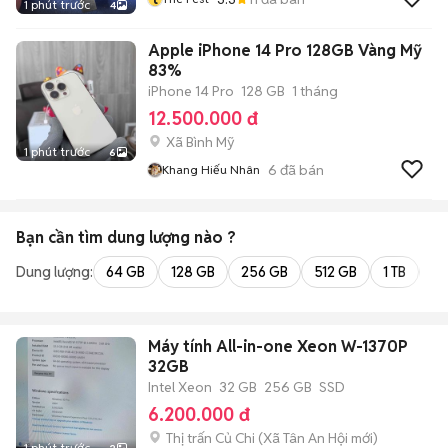
1 phút trước
4
Apple iPhone 14 Pro 128GB Vàng Mỹ
83%
iPhone 14 Pro
128 GB
1 tháng
12.500.000 đ
Xã Bình Mỹ
1 phút trước
6
6
đã bán
Khang Hiếu Nhân
Bạn cần tìm
dung lượng
nào ?
Dung lượng:
64 GB
128 GB
256 GB
512 GB
1 TB
2 
Máy tính All-in-one Xeon W-1370P
32GB
Intel Xeon
32 GB
256 GB
SSD
6.200.000 đ
Thị trấn Củ Chi
(
Xã Tân An Hội
mới)
1 phút trước