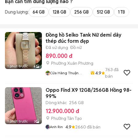
Bạn cần tìm
dung lượng
nào ?
Dung lượng:
64 GB
128 GB
256 GB
512 GB
1 TB
2 
Đồng hồ Seiko Tank Nữ demi dây
thép đúc form đẹp
Đã sử dụng
Đồ nữ
890.000 đ
Phường Xuân Phương
1 phút trước
6
763
đã
4.9
Cửa Hàng Thuận
bán
Nguyễn Tài
Oppo Find X9 12GB/256GB Hồng 98-
99%
Dòng khác
256 GB
12.900.000 đ
Phường Tân Tạo
1 phút trước
3
4.9
2660
đã bán
Anh Rin