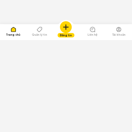
Trang chủ
Quản lý tin
Liên hệ
Tài khoản
Đăng tin
109.000 Bình chọn
Tải ứng dụng Chợ Tốt
Về Chợ Tốt
Quy chế sàn
Chính sách bảo mật
Giải quyết tranh chấp
CÔNG TY TNHH CHỢ TỐT - Người đại diện theo pháp luật:
Nguyễn Trọng Tấn; GPDKKD: 0312120782 do Sở KH & ĐT TP.HCM cấp ngày
11/01/2013;