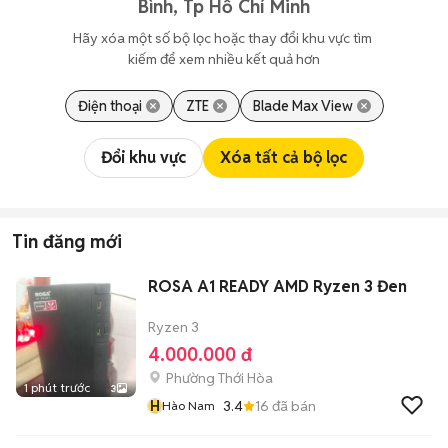
Bình, Tp Hồ Chí Minh
Hãy xóa một số bộ lọc hoặc thay đổi khu vực tìm 
kiếm để xem nhiều kết quả hơn
Điện thoại
ZTE
Blade Max View
Đổi khu vực
Xóa tất cả bộ lọc
Tin đăng mới
ROSA A1 READY AMD Ryzen 3 Đen
Ryzen 3
4.000.000 đ
Phường Thới Hòa
1 phút trước
3
H
3.4
16
đã bán
Hào Nam