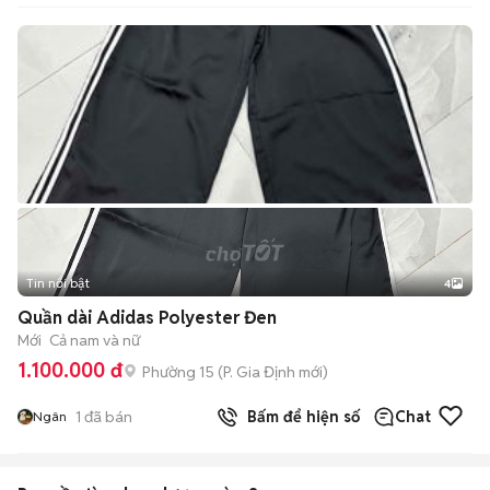
Tin nổi bật
4
Quần dài Adidas Polyester Đen
Mới
Cả nam và nữ
1.100.000 đ
Phường 15
(
P. Gia Định
mới)
1
đã bán
Bấm để hiện số
Chat
Ngân