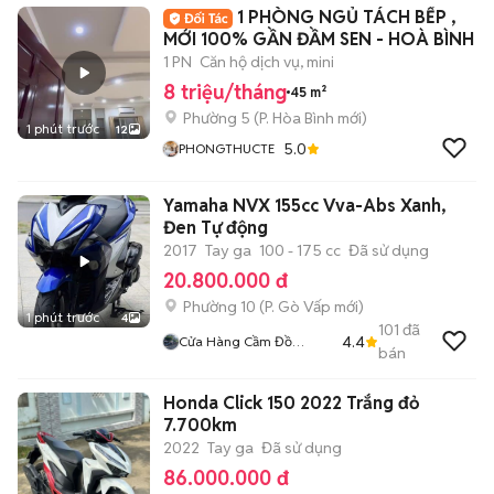
1 PHÒNG NGỦ TÁCH BẾP ,
MỚI 100% GẦN ĐẦM SEN - HOÀ BÌNH
1 PN
Căn hộ dịch vụ, mini
8 triệu/tháng
45 m²
Phường 5
(
P. Hòa Bình
mới)
1 phút trước
12
5.0
PHONGTHUCTE
Yamaha NVX 155cc Vva-Abs Xanh,
Đen Tự động
2017
Tay ga
100 - 175 cc
Đã sử dụng
20.800.000 đ
Phường 10
(
P. Gò Vấp
mới)
1 phút trước
4
101
đã
4.4
Cửa Hàng Cầm Đồ
bán
Thanh Lí Xe Máy
Honda Click 150 2022 Trắng đỏ
7.700km
2022
Tay ga
Đã sử dụng
86.000.000 đ