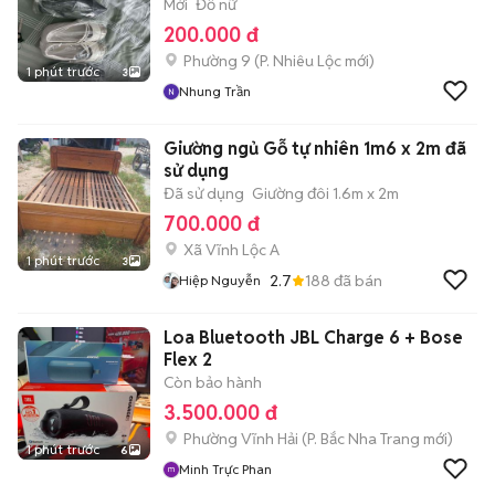
Mới
Đồ nữ
200.000 đ
Phường 9
(
P. Nhiêu Lộc
mới)
1 phút trước
3
Nhung Trần
Giường ngủ Gỗ tự nhiên 1m6 x 2m đã
sử dụng
Đã sử dụng
Giường đôi 1.6m x 2m
700.000 đ
Xã Vĩnh Lộc A
1 phút trước
3
2.7
188
đã bán
Hiệp Nguyễn
Loa Bluetooth JBL Charge 6 + Bose
Flex 2
Còn bảo hành
3.500.000 đ
Phường Vĩnh Hải
(
P. Bắc Nha Trang
mới)
1 phút trước
6
Minh Trực Phan