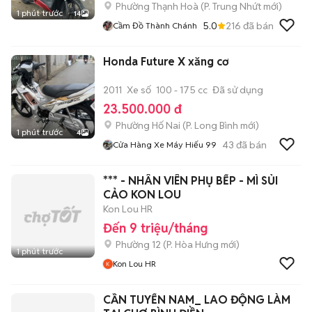
Phường Thạnh Hoà
(
P. Trung Nhứt
mới)
1 phút trước
14
5.0
216
đã bán
Cầm Đồ Thành Chánh
Honda Future X xăng cơ
2011
Xe số
100 - 175 cc
Đã sử dụng
23.500.000 đ
Phường Hố Nai
(
P. Long Bình
mới)
1 phút trước
4
43
đã bán
Cửa Hàng Xe Máy Hiếu 99
*** - NHÂN VIÊN PHỤ BẾP - MÌ SỦI
CẢO KON LOU
Kon Lou HR
Đến 9 triệu/tháng
Phường 12
(
P. Hòa Hưng
mới)
1 phút trước
Kon Lou HR
CẦN TUYỂN NAM_ LAO ĐỘNG LÀM