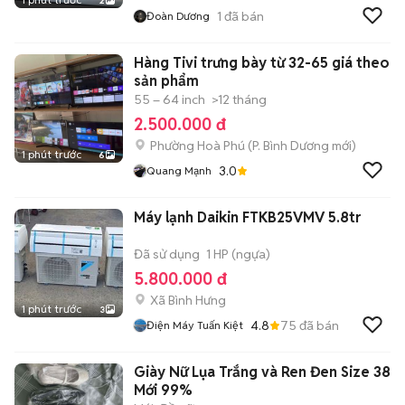
2
1
đã bán
Đoàn Dương
Hàng Tivi trưng bày từ 32-65 giá theo
sản phẩm
55 – 64 inch
>12 tháng
2.500.000 đ
Phường Hoà Phú
(
P. Bình Dương
mới)
1 phút trước
6
3.0
Quang Mạnh
Máy lạnh Daikin FTKB25VMV 5.8tr
Đã sử dụng
1 HP (ngựa)
5.800.000 đ
Xã Bình Hưng
1 phút trước
3
4.8
75
đã bán
Điện Máy Tuấn Kiệt
Giày Nữ Lụa Trắng và Ren Đen Size 38
Mới 99%