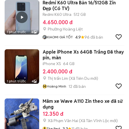
Redmi K60 Ultra Bản 16/512GB Zin
Đẹp (Có TV)
Redmi K60 Ultra
512 GB
4.650.000 đ
Phường Hoàng Liệt
1 phút trước
6
4.9
96
đã bán
XIAOMI GIÁ TỐT
Apple iPhone Xs 64GB Trắng Đã thay
pin, màn
iPhone XS
64 GB
2.400.000 đ
Thị trấn Lim
(
Xã Tiên Du
mới)
1 phút trước
4
H
12
đã bán
Hoàng Minh
Mâm xe Wave A110 Zin theo xe đã sử
dụng
12.350 đ
Xã Phạm Văn Hai
(
Xã Tân Vĩnh Lộc
mới)
t
3.3
11
đã bán
The Pest