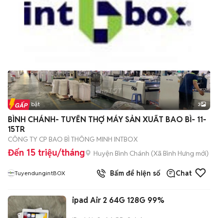
Tin nổi bật
3
BÌNH CHÁNH- TUYỂN THỢ MÁY SẢN XUẤT BAO BÌ- 11-
15TR
CÔNG TY CP BAO BÌ THÔNG MINH INTBOX
Đến 15 triệu/tháng
Huyện Bình Chánh
(
Xã Bình Hưng
mới)
Bấm để hiện số
Chat
TuyendungintBOX
ipad Air 2 64G 128G 99%