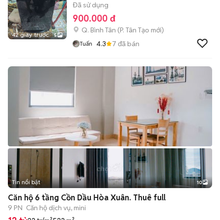
Đã sử dụng
900.000 đ
Q. Bình Tân
(
P. Tân Tạo
mới)
42 giây trước
5
4.3
7
đã bán
Tuấn
Tin nổi bật
10
+
2
Căn hộ 6 tầng Cồn Dầu Hòa Xuân. Thuê full
9 PN
Căn hộ dịch vụ, mini