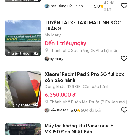
42
đã
5.0
Trân Đồng Hồ Chính
bán
Hãng 2hand
TUYỂN LÁI XE TAXI MAI LINH SÓC
TRĂNG
My Mary
Đến 1 triệu/ngày
Thành phố Sóc Trăng
(
P. Phú Lợi
mới)
41 giây trước
3
My Mary
Xiaomi Redmi Pad 2 Pro 5G fullbox
còn bảo hành
Dòng khác
128 GB
Còn bảo hành
6.350.000 đ
Thành phố Buôn Ma Thuột
(
P. Ea Kao
mới)
42 giây trước
5
5.0
604
đã bán
Tiến BMT47
Máy lọc không khí Panasonic F-
VXJ50 Đen Nhật Bản