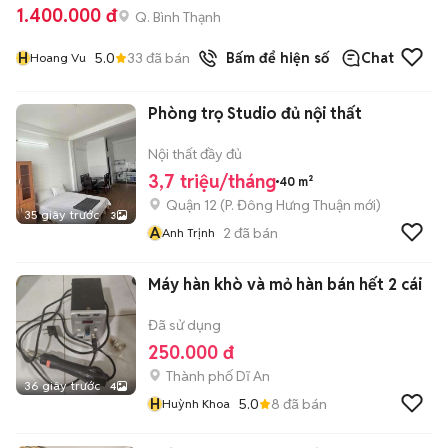
1.400.000 đ
Q. Bình Thạnh
H
5.0
33
đã bán
Bấm để hiện số
Chat
Hoang Vu
Phòng trọ Studio đủ nội thất
Nội thất đầy đủ
3,7 triệu/tháng
40 m²
Quận 12
(
P. Đông Hưng Thuận
mới)
35 giây trước
3
A
2
đã bán
Anh Trịnh
Máy hàn khò và mỏ hàn bán hết 2 cái
Đã sử dụng
250.000 đ
Thành phố Dĩ An
36 giây trước
4
H
5.0
8
đã bán
Huỳnh Khoa