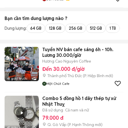
Bạn cần tìm
dung lượng
nào ?
Dung lượng:
64 GB
128 GB
256 GB
512 GB
1 TB
2 
Tuyển NV bán cafe sáng 6h - 10h.
Lương 30.000/giờ
Hương Cao Nguyên Coffee
Đến 30.000 đ/giờ
Thành phố Thủ Đức
(
P. Hiệp Bình
mới)
41 giây trước
4
Một Chút Cafe
Combo 5 đồng hồ 1 dây thép tự xử
Nhật Thuỵ
Đã sử dụng
Cả nam và nữ
79.000 đ
Q. Gò Vấp
(
P. Hạnh Thông
mới)
41 giây trước
1