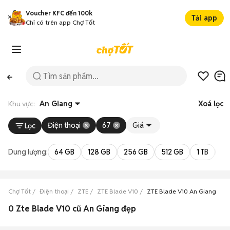
Voucher KFC đến 100k
Tải app
Chỉ có trên app Chợ Tốt
Khu vực:
An Giang
Xoá lọc
Điện thoại
67
Giá
Lọc
Dung lượng:
64 GB
128 GB
256 GB
512 GB
1 TB
2 
Chợ Tốt
Điện thoại
ZTE
ZTE Blade V10
ZTE Blade V10 An Giang
0 Zte Blade V10 cũ An Giang đẹp