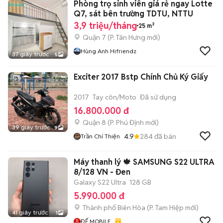
Phòng trọ sinh viên giá rẻ ngay Lotte
Q7, sát bên trường TDTU, NTTU
3,9 triệu/tháng
25 m²
Quận 7
(
P. Tân Hưng
mới)
Hùng Anh Hifriendz
37 giây trước
5
Exciter 2017 Bstp Chính Chủ Ký Giấy
2017
Tay côn/Moto
Đã sử dụng
16.800.000 đ
Quận 8
(
P. Phú Định
mới)
39 giây trước
9
4.9
284
đã bán
Trần Chí Thiện
Máy thanh lý 🍁 SAMSUNG S22 ULTRA
8/128 VN - Đen
Galaxy S22 Ultra
128 GB
5.990.000 đ
Thành phố Biên Hòa
(
P. Tam Hiệp
mới)
41 giây trước
1
ĐẾ MOBILE