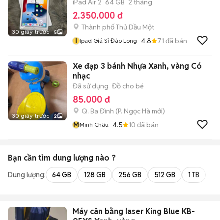
iPad Air 2
64 GB
2 tháng
2.350.000 đ
Thành phố Thủ Dầu Một
30 giây trước
5
i
4.8
71
đã bán
Ipad Gíá Sỉ Đào Long
Xe đạp 3 bánh Nhựa Xanh, vàng Có
nhạc
Đã sử dụng
Đồ cho bé
85.000 đ
Q. Ba Đình
(
P. Ngọc Hà
mới)
30 giây trước
2
M
4.5
10
đã bán
Minh Châu
Bạn cần tìm
dung lượng
nào ?
Dung lượng:
64 GB
128 GB
256 GB
512 GB
1 TB
2 
Máy cân bằng laser King Blue KB-