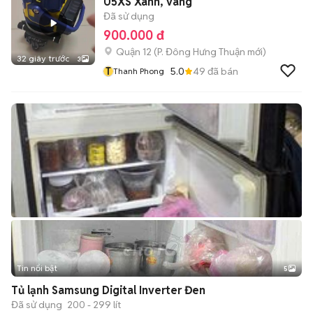
05XS Xanh, vàng
Đã sử dụng
900.000 đ
Quận 12
(
P. Đông Hưng Thuận
mới)
32 giây trước
3
T
5.0
49
đã bán
Thanh Phong
Tin nổi bật
5
Tủ lạnh Samsung Digital Inverter Đen
Đã sử dụng
200 - 299 lít