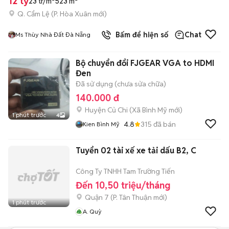
12 tỷ
23 tr/m²
523 m²
Q. Cẩm Lệ
(
P. Hòa Xuân
mới)
Bấm để hiện số
Chat
Ms Thùy Nhà Đất Đà Nẵng
Bộ chuyển đổi FJGEAR VGA to HDMI
Đen
Đã sử dụng (chưa sửa chữa)
140.000 đ
Huyện Củ Chi
(
Xã Bình Mỹ
mới)
1 phút trước
4
4.8
315
đã bán
Kien Bình Mỹ
Tuyển 02 tài xế xe tải dấu B2, C
Công Ty TNHH Tam Trường Tiến
Đến 10,50 triệu/tháng
Quận 7
(
P. Tân Thuận
mới)
1 phút trước
A. Quỳ