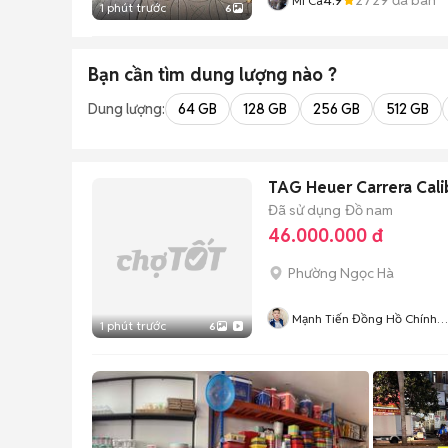
Mi Ca
1 phút trước
6
Bạn cần tìm
dung lượng
nào ?
Dung lượng:
64 GB
128 GB
256 GB
512 GB
TAG Heuer Carrera Cal
Đã sử dụng
Đồ nam
46.000.000 đ
Phường Ngọc Hà
Mạnh Tiến Đồng Hồ Chính
1 phút trước
6
Hãng