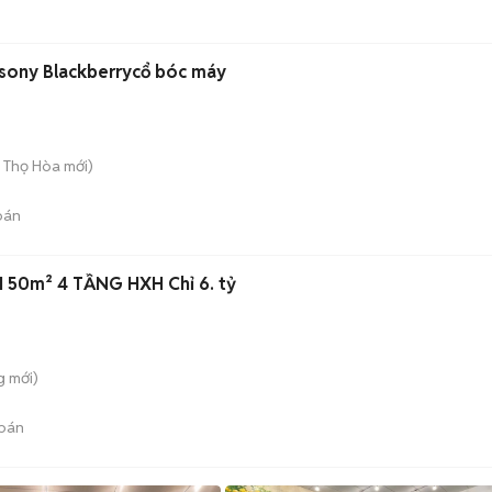
 sony Blackberrycổ bóc máy
ú Thọ Hòa
mới)
bán
50m² 4 TẦNG HXH Chỉ 6. tỷ
g
mới)
bán