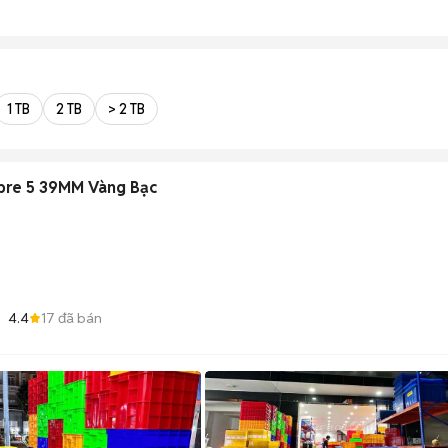
1 TB
2 TB
> 2 TB
ibre 5 39MM Vàng Bạc
4.4
17
đã bán