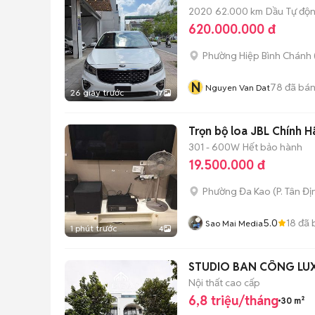
2020
62.000 km
Dầu
Tự độ
620.000.000 đ
Phường Hiệp Bình Chánh 
N
78
đã bá
Nguyen Van Dat
26 giây trước
17
Trọn bộ loa JBL Chính H
301 - 600W
Hết bảo hành
19.500.000 đ
Phường Đa Kao
(
P. Tân Đị
5.0
18
đã 
Sao Mai Media
1 phút trước
4
STUDIO BAN CÔNG LUXU
Nội thất cao cấp
6,8 triệu/tháng
30 m²