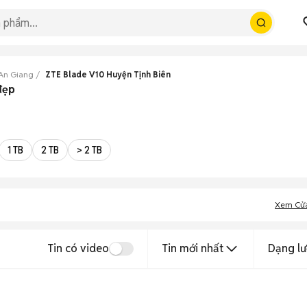
An Giang
ZTE Blade V10 Huyện Tịnh Biên
đẹp
1 TB
2 TB
> 2 TB
Xem Cử
Tin có video
Tin mới nhất
Dạng lư