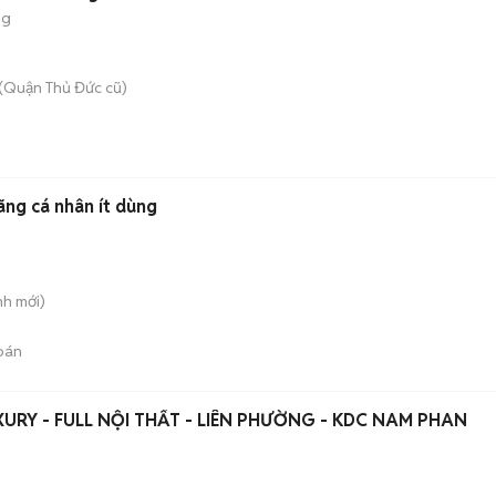
ng
(Quận Thủ Đức cũ)
n
ãng cá nhân ít dùng
nh
mới)
bán
RY - FULL NỘI THẤT - LIÊN PHƯỜNG - KDC NAM PHAN