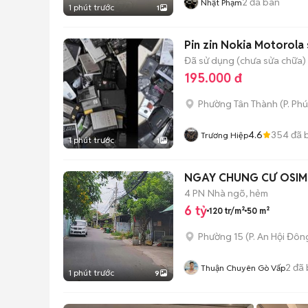
2
đã bán
Nhật Phạm
1 phút trước
1
Pin zin Nokia Motorola
Đã sử dụng (chưa sửa chữa)
195.000 đ
Phường Tân Thành
(
P. Ph
4.6
354
đã 
Trương Hiệp
1 phút trước
1
NGAY CHUNG CƯ OSIMI 
4 PN
Nhà ngõ, hẻm
6 tỷ
120 tr/m²
50 m²
Phường 15
(
P. An Hội Đôn
2
đã 
Thuận Chuyên Gò Vấp
1 phút trước
9