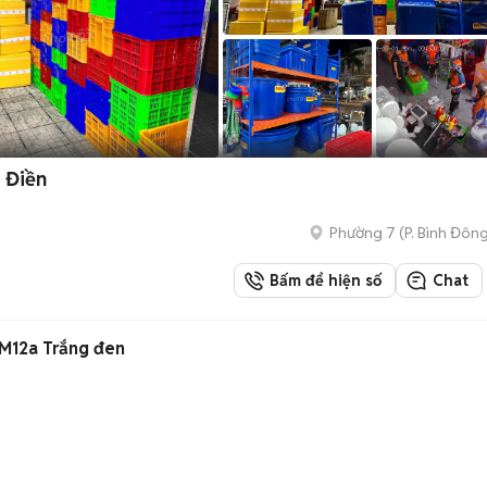
 Điền
Phường 7
(
P. Bình Đôn
Bấm để hiện số
Chat
 M12a Trắng đen