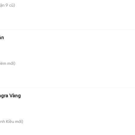
ận 9 cũ)
 bản
Liêm
mới)
agra Vàng
inh Kiều
mới)