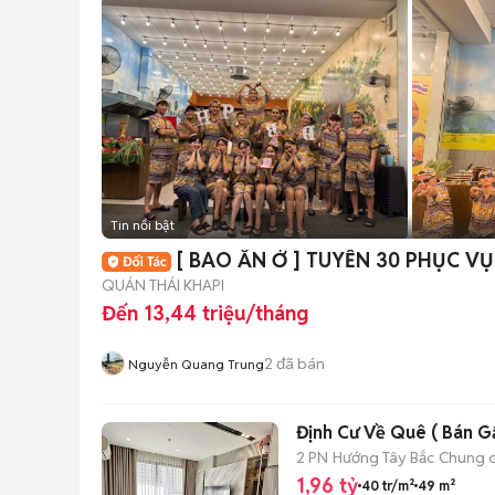
Tin nổi bật
[ BAO ĂN Ở ] TUYỂN 3
QUÁN THÁI KHAPI
Đến 13,44 triệu/tháng
2
đã bán
Nguyễn Quang Trung
Định Cư Về Quê ( Bán Gấ
2 PN
Hướng Tây Bắc
Chung 
1,96 tỷ
40 tr/m²
49 m²