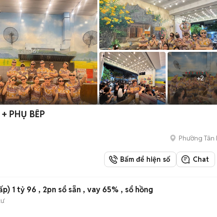
+
2
0 PHỤC VỤ + PHỤ BẾP
Phường Tân
Bấm để hiện số
Chat
p) 1 tỷ 96 , 2pn sổ sẵn , vay 65% , sổ hồng
cư