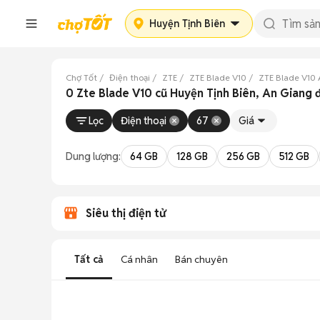
Huyện Tịnh Biên
Chợ Tốt
Điện thoại
ZTE
ZTE Blade V10
ZTE Blade V10 
0 Zte Blade V10 cũ Huyện Tịnh Biên, An Giang 
Lọc
Điện thoại
67
Giá
Dung lượng:
64 GB
128 GB
256 GB
512 GB
Siêu thị điện tử
Tất cả
Cá nhân
Bán chuyên