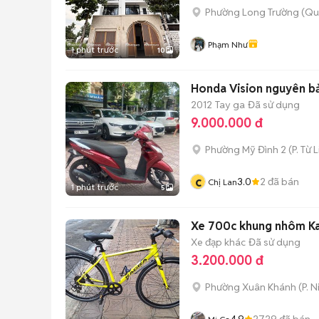
Phường Long Trường (Qu
Phạm Như
1 phút trước
10
Honda Vision nguyên
2012
Tay ga
Đã sử dụng
9.000.000 đ
Phường Mỹ Đình 2
(
P. Từ 
c
3.0
2
đã bán
Chị Lan
1 phút trước
5
Xe 700c khung nhôm K
Xe đạp khác
Đã sử dụng
3.200.000 đ
Phường Xuân Khánh
(
P. N
4.9
2729
đã bán