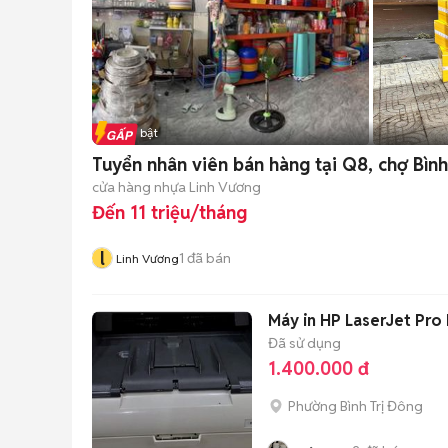
Tin nổi bật
Tuyển nhân viên bán hàng tại Q8, chợ Bình
cửa hàng nhựa Linh Vương
Đến 11 triệu/tháng
l
1
đã bán
Linh Vương
Máy in HP LaserJet Pro
Đã sử dụng
1.400.000 đ
Phường Bình Trị Đông