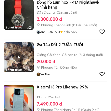
Đồng hồ Luminox F-117 Nighthawk
Chính hãng
Đã sử dụng
Cả nam và nữ
2.000.000 đ
Phường Thanh Bình
(
P. Hải Châu
mới)
1 phút trước
2
5.0
7
đã bán
Anh Tuấn
Gà Tàu Đất 2 TUẦN TUỔI
Giống Gà Khác
Gà con (dưới 3 tháng tuổi)
20.000 đ
Phường Tân Đông Hiệp
1 phút trước
1
Vu Tho
Xiaomi 13 Pro Likenew 99%
13 Pro
256 GB
7.490.000 đ
Phường Tăng Nhơn Phú B (Quận 9 cũ)