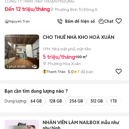
CÔNG TY TNHH THÉP THUẬN PHƯƠNG
Đến 12 triệu/tháng
Phường Bình Trị Đông A
Bấm để hiện số
Chat
Nguyen Tran
CHO THUÊ NHÀ KHO HOÀ XUÂN
1 PN
Nhà mặt phố, mặt tiền
5 triệu/tháng
100 m²
Phường Hòa Xuân
1 phút trước
4
T
5.0
7
đã bán
Thanh Thảo
Bạn cần tìm
dung lượng
nào ?
Dung lượng:
64 GB
128 GB
256 GB
512 GB
1 TB
2 
NHÂN VIÊN LÀM NAILBOX mẫu như
như hình