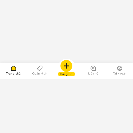
Trang chủ
Quản lý tin
Liên hệ
Tài khoản
Đăng tin
109.000 Bình chọn
Tải ứng dụng Chợ Tốt