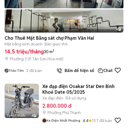
Tin nổi bật
4
Cho Thuê Mặt Bằng sát chợ Phạm Văn Hai
Mặt bằng kinh doanh
Bàn giao thô
14,5 triệu/tháng
30 m²
Phường 2
(
P. Tân Sơn Hòa
mới)
2
đã bán
Bấm để hiện số
Chat
Thảo Tiên
Xe đạp điện Osakar Star Đen Bình
Khoẻ Date 05/2025
Xe đạp điện
Đã sử dụng
2.800.000 đ
Phường Phú Thạnh
1 phút trước
4
4.4
157
đã bán
Xe Điện Nhất Phương