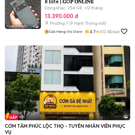
8 Elite | 𝐆Ó𝐏 𝐎𝐍𝐋𝐈𝐍𝐄
Dòng khác
256 GB
>12 tháng
13.390.000 đ
Phường 7
(
P. Hạnh Thông
mới)
1 phút trước
6
4.7
412
đã bán
Cửa Hàng Vio Store
Tin nổi bật
1
CƠM TẤM PHÚC LỘC THỌ - TUYỂN NHÂN VIÊN PHỤC
VỤ