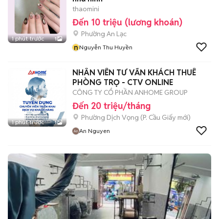
thaomini
Đến 10 triệu (lương khoán)
Phường An Lạc
1 phút trước
1
n
Nguyễn Thu Huyền
NHÂN VIÊN TƯ VẤN KHÁCH THUÊ
PHÒNG TRỌ - CTV ONLINE
CÔNG TY CỔ PHẦN ANHOME GROUP
Đến 20 triệu/tháng
Phường Dịch Vọng
(
P. Cầu Giấy
mới)
1 phút trước
1
An Nguyen