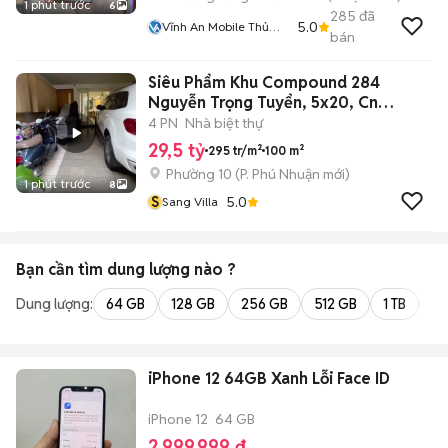
1 phút trước
6
285
đã
5.0
Vĩnh An Mobile Thủ
bán
Đức
Siêu Phẩm Khu Compound 284
Nguyễn Trọng Tuyển, 5x20, Cn
100m2, 3 Lầu
4 PN
Nhà biệt thự
29,5 tỷ
295 tr/m²
100 m²
Phường 10
(
P. Phú Nhuận
mới)
1 phút trước
8
S
5.0
Sang Villa
Bạn cần tìm
dung lượng
nào ?
Dung lượng:
64 GB
128 GB
256 GB
512 GB
1 TB
2 
iPhone 12 64GB Xanh Lỗi Face ID
iPhone 12
64 GB
2.999.999 đ