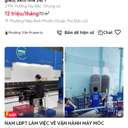
giao| Xem nhà 24/7
2 PN
Hướng Tây Bắc
Chung cư
12 triệu/tháng
70 m²
Phường Hiệp Bình Phước (Quận Thủ Đức cũ)
Bấm để hiện số
Chat
Phương Trần Property
Tin nổi bật
2
NAM LĐPT LÀM VIỆC VỀ VẬN HÀNH MÁY MÓC