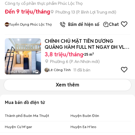
Công ty cổ phần thực phẩm Phúc Lộc Thọ
Đến 9 triệu/tháng
Phường 13
(
P. Bình Lợi Trung
mới)
Bấm để hiện số
Chat
Tuyển Dụng Phúc Lộc Thọ
CHÍNH CHỦ MẶT TIỀN DƯƠNG
QUẢNG HÀM FULL NT NGAY ĐH VL
CS3, IUH, EMART
3,8 triệu/tháng
25 m²
Phường 6
(
P. An Nhơn
mới)
11
đã bán
Lê Công Tính
1 phút trước
9
Xem thêm
Mua bán đồ điện tử
Thành phố Buôn Ma Thuột
Huyện Buôn Đôn
Huyện Cư M'gar
Huyện Ea H'leo