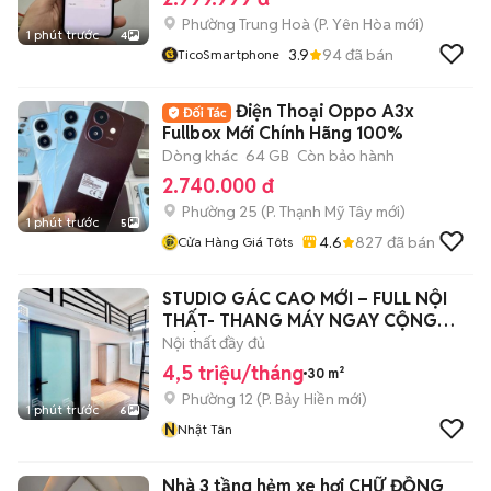
Phường Trung Hoà
(
P. Yên Hòa
mới)
1 phút trước
4
3.9
94
đã bán
TicoSmartphone
Điện Thoại Oppo A3x
Fullbox Mới Chính Hãng 100%
Dòng khác
64 GB
Còn bảo hành
2.740.000 đ
Phường 25
(
P. Thạnh Mỹ Tây
mới)
1 phút trước
5
4.6
827
đã bán
Cửa Hàng Giá Tôts
STUDIO GÁC CAO MỚI – FULL NỘI
THẤT- THANG MÁY NGAY CỘNG
HOÀ
Nội thất đầy đủ
4,5 triệu/tháng
30 m²
Phường 12
(
P. Bảy Hiền
mới)
1 phút trước
6
N
Nhật Tân
Nhà 3 tầng hẻm xe hơi CHỮ ĐỒNG