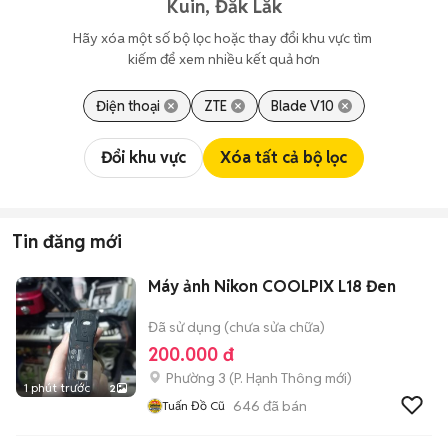
Kuin, Đắk Lắk
Hãy xóa một số bộ lọc hoặc thay đổi khu vực tìm 
kiếm để xem nhiều kết quả hơn
Điện thoại
ZTE
Blade V10
Đổi khu vực
Xóa tất cả bộ lọc
Tin đăng mới
Máy ảnh Nikon COOLPIX L18 Đen
Đã sử dụng (chưa sửa chữa)
200.000 đ
Phường 3
(
P. Hạnh Thông
mới)
1 phút trước
2
646
đã bán
Tuấn Đồ Cũ