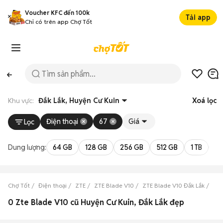
Voucher KFC đến 100k
Tải app
Chỉ có trên app Chợ Tốt
Khu vực:
Đắk Lắk, Huyện Cư Kuin
Xoá lọc
Điện thoại
67
Giá
Lọc
Dung lượng:
64 GB
128 GB
256 GB
512 GB
1 TB
2 
Chợ Tốt
Điện thoại
ZTE
ZTE Blade V10
ZTE Blade V10 Đắk Lắk
ZTE
0 Zte Blade V10 cũ Huyện Cư Kuin, Đắk Lắk đẹp