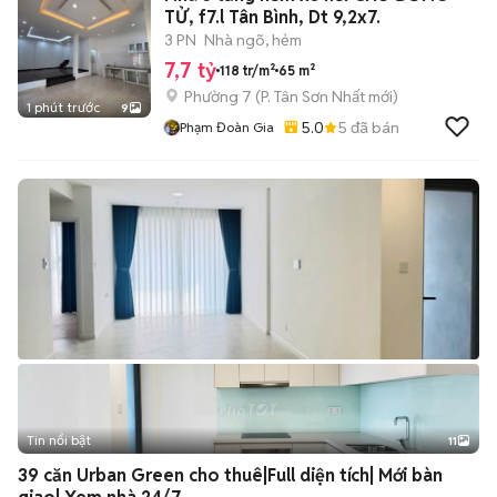
TỬ, f7.l Tân Bình, Dt 9,2x7.
3 PN
Nhà ngõ, hẻm
7,7 tỷ
118 tr/m²
65 m²
Phường 7
(
P. Tân Sơn Nhất
mới)
1 phút trước
9
5.0
5
đã bán
Phạm Đoàn Gia
Tin nổi bật
11
+
2
39 căn Urban Green cho thuê|Full diện tích| Mới bàn