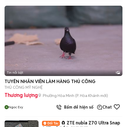
Tin nổi bật
1
TUYỂN NHÂN VIÊN LÀM HÀNG THỦ CÔNG
THỦ CÔNG MỸ NGHỆ
Thương lượng
Phường Hòa Minh
(
P. Hòa Khánh
mới)
Bấm để hiện số
Chat
Ngoc Evy
🧲 ZTE nubia Z70 Ultra Snap