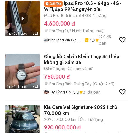
ipad Pro 10.5 - 64gb -4G-
WIFI,đẹp 99%.nguyên zin.
iPad Pro 10.5 inch
64 GB
1 tháng
4.600.000 đ
Phường 1
(
P. Hạnh Thông
mới)
1 phút trước
5
126
đã
4.9
Bình Ipad Zin Giá
bán
Tốt
Đồng hồ Calvin Klein Thụy Sĩ Thép
không gỉ Xám 36
Đã sử dụng
Cả nam và nữ
750.000 đ
Phường Bình Trưng Tây (Quận 2 cũ)
1 phút trước
4
5.0
31
đã bán
Huy Đồng Hồ
Kia Carnival Signature 2022 1 chủ
70.000 km
2022
70.000 km
Dầu
Tự động
920.000.000 đ