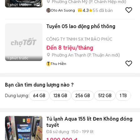
Phường Chánh Mỹ
(
P. Chánh Hiệp
mới)
1 phút trước
11
4.3
55
đã bán
Oto An Suong
Tuyển 05 lao động phổ thông
CÔNG TY TNHH SX TM BẢO PHÚC
Đến 8 triệu/tháng
Phường An Thạnh
(
P. Thuận An
mới)
1 phút trước
T
Thu Hiền
Bạn cần tìm
dung lượng
nào ?
Dung lượng:
64 GB
128 GB
256 GB
512 GB
1 TB
2 
Tủ lạnh Aqua 155 lít Đen Không đóng
tuyết
Đã sử dụng
150 - 199 lít