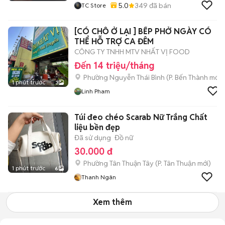
5.0
349
đã bán
TC Store
[CÓ CHỖ Ở LẠI ] BẾP PHỞ NGÀY CÓ
THỂ HỖ TRỢ CA ĐÊM
CÔNG TY TNHH MTV NHẤT VỊ FOOD
Đến 14 triệu/tháng
Phường Nguyễn Thái Bình
(
P. Bến Thành
mới)
1 phút trước
3
Linh Pham
Túi đeo chéo Scarab Nữ Trắng Chất
liệu bền đẹp
Đã sử dụng
Đồ nữ
30.000 đ
Phường Tân Thuận Tây
(
P. Tân Thuận
mới)
1 phút trước
6
Thanh Ngân
Xem thêm