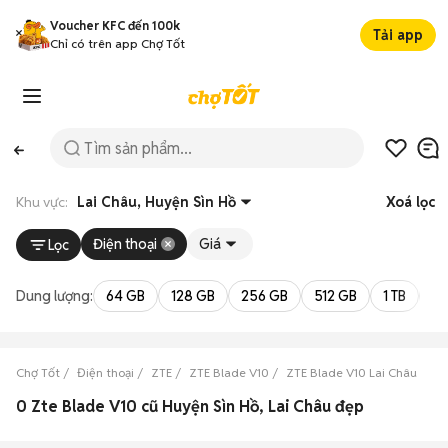
Voucher KFC đến 100k
Tải app
Chỉ có trên app Chợ Tốt
Khu vực:
Lai Châu, Huyện Sìn Hồ
Xoá lọc
Điện thoại
Giá
Lọc
Dung lượng:
64 GB
128 GB
256 GB
512 GB
1 TB
2 
Chợ Tốt
Điện thoại
ZTE
ZTE Blade V10
ZTE Blade V10 Lai Châu
ZT
0 Zte Blade V10 cũ Huyện Sìn Hồ, Lai Châu đẹp