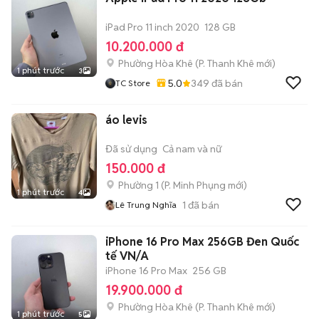
iPad Pro 11 inch 2020
128 GB
10.200.000 đ
Phường Hòa Khê
(
P. Thanh Khê
mới)
1 phút trước
3
5.0
349
đã bán
TC Store
áo levis
Đã sử dụng
Cả nam và nữ
150.000 đ
Phường 1
(
P. Minh Phụng
mới)
1 phút trước
4
1
đã bán
Lê Trung Nghĩa
iPhone 16 Pro Max 256GB Đen Quốc
tế VN/A
iPhone 16 Pro Max
256 GB
19.900.000 đ
Phường Hòa Khê
(
P. Thanh Khê
mới)
1 phút trước
5