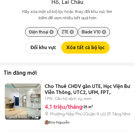
Hồ, Lai Châu
Hãy xóa một số bộ lọc hoặc thay đổi khu vực tìm 
kiếm để xem nhiều kết quả hơn
Điện thoại
ZTE
Blade V10
Đổi khu vực
Xóa tất cả bộ lọc
Tin đăng mới
Cho Thuê CHDV gần UTE, Học Viện Bưu 
Viễn Thông, UTC2, UFM, FPT,.
1 PN
Căn hộ dịch vụ, mini
4,1 triệu/tháng
25 m²
Phường Hiệp Phú (Quận 9 cũ)
(
P. Tăng Nhơn 
1 phút trước
10
Biss Nguyễn