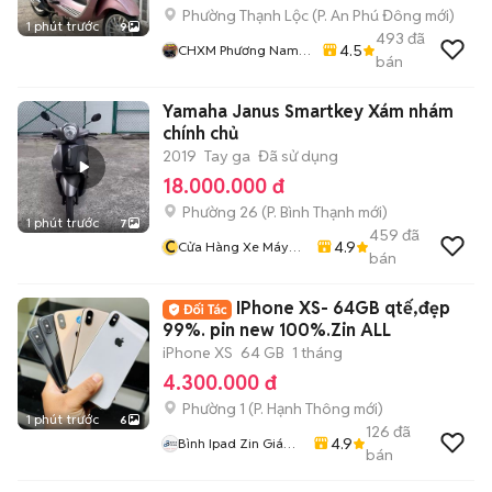
Phường Thạnh Lộc
(
P. An Phú Đông
mới)
1 phút trước
9
493
đã
4.5
CHXM Phương Nam
bán
Chuyên Bán Xe Trả
Góp
Yamaha Janus Smartkey Xám nhám
chính chủ
2019
Tay ga
Đã sử dụng
18.000.000 đ
Phường 26
(
P. Bình Thạnh
mới)
1 phút trước
7
459
đã
C
4.9
Cửa Hàng Xe Máy
bán
Văn Vũ
IPhone XS- 64GB qtế,đẹp
99%. pin new 100%.Zin ALL
iPhone XS
64 GB
1 tháng
4.300.000 đ
Phường 1
(
P. Hạnh Thông
mới)
1 phút trước
6
126
đã
4.9
Bình Ipad Zin Giá
bán
Tốt