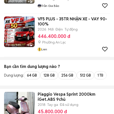
1 phút trước
6
Trần Gia Bảo
VF5 PLUS - 35TR NHẬN XE - VAY 90-
100%
2026
Mới
Điện
Tự động
446.400.000 đ
Phường An Lạc
Tin ưu tiên
18
l
Lien
Bạn cần tìm
dung lượng
nào ?
Dung lượng:
64 GB
128 GB
256 GB
512 GB
1 TB
2 
Piaggio Vespa Sprint 2000km
iGet.ABS 9chủ
2018
Tay ga
Đã sử dụng
45.800.000 đ