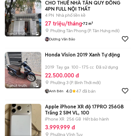
CHO THUÊ NHÀ TÂN QUY ĐÔNG
4PN FULL NỘI THẤT
4 PN
Nhà phố liền kề
27 triệu/tháng
72 m²
Phường Tân Phong
(
P. Tân Hưng
mới)
1 phút trước
10
Dương Văn Bảo
Honda Vision 2019 Xanh Tự động
2019
Tay ga
100 - 175 cc
Đã sử dụng
22.500.000 đ
Phường 3
(
P. Bình Thới
mới)
1 phút trước
5
4.0
47
đã bán
Anh Bên
Apple iPhone XR độ 17PRO 256GB
Trắng 2 SIM VL, 100
iPhone XR
256 GB
Hết bảo hành
3.999.999 đ
Phường Vĩnh Tuy