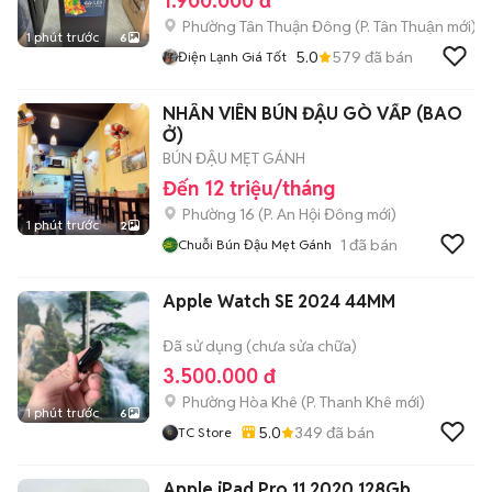
1.900.000 đ
Phường Tân Thuận Đông
(
P. Tân Thuận
mới)
1 phút trước
6
5.0
579
đã bán
Điện Lạnh Giá Tốt
NHÂN VIÊN BÚN ĐẬU GÒ VẤP (BAO
Ở)
BÚN ĐẬU MẸT GÁNH
Đến 12 triệu/tháng
Phường 16
(
P. An Hội Đông
mới)
1 phút trước
2
1
đã bán
Chuỗi Bún Đậu Mẹt Gánh
Apple Watch SE 2024 44MM
Đã sử dụng (chưa sửa chữa)
3.500.000 đ
Phường Hòa Khê
(
P. Thanh Khê
mới)
1 phút trước
6
5.0
349
đã bán
TC Store
Apple iPad Pro 11 2020 128Gb