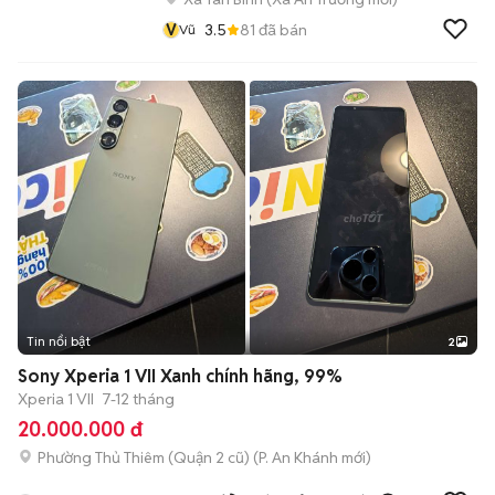
V
3.5
81
đã bán
Vũ
Tin nổi bật
2
Sony Xperia 1 VII Xanh chính hãng, 99%
Xperia 1 VII
7-12 tháng
20.000.000 đ
Phường Thủ Thiêm (Quận 2 cũ)
(
P. An Khánh
mới)