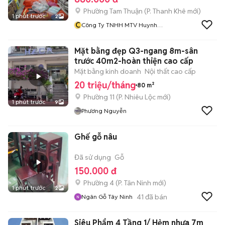
Phường Tam Thuận
(
P. Thanh Khê
mới)
1 phút trước
2
C
Công Ty TNHH MTV Huynh
Đệ Phát
Mặt bằng đẹp Q3-ngang 8m-sân
trước 40m2-hoàn thiện cao cấp
Mặt bằng kinh doanh
Nội thất cao cấp
20 triệu/tháng
80 m²
Phường 11
(
P. Nhiêu Lộc
mới)
1 phút trước
9
Phương Nguyễn
Ghế gỗ nâu
Đã sử dụng
Gỗ
150.000 đ
Phường 4
(
P. Tân Ninh
mới)
1 phút trước
2
41
đã bán
Ngân Gỗ Tây Ninh
Siêu Phẩm 4 Tầng 1/ Hẻm nhựa 7m