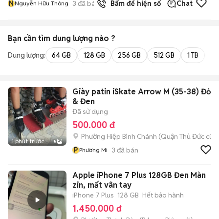
N
3
đã bán
Bấm để hiện số
Chat
Nguyễn Hữu Thông
Bạn cần tìm
dung lượng
nào ?
Dung lượng:
64 GB
128 GB
256 GB
512 GB
1 TB
2 
Giày patin iSkate Arrow M (35-38) Đỏ
& Đen
Đã sử dụng
500.000 đ
Phường Hiệp Bình Chánh (Quận Thủ Đức cũ)
1 phút trước
5
P
3
đã bán
Phương Mi
Apple iPhone 7 Plus 128GB Đen Màn
zin, mất vân tay
iPhone 7 Plus
128 GB
Hết bảo hành
1.450.000 đ