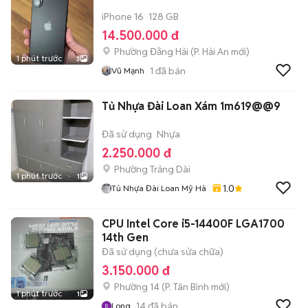
iPhone 16
128 GB
14.500.000 đ
Phường Đằng Hải
(
P. Hải An
mới)
1 phút trước
3
1
đã bán
Vũ Mạnh
Tủ Nhựa Đài Loan Xám 1m619@@9
Đã sử dụng
Nhựa
2.250.000 đ
Phường Trảng Dài
1 phút trước
1
1.0
Tủ Nhựa Đài Loan Mỹ Hà
CPU Intel Core i5-14400F LGA1700
14th Gen
Đã sử dụng (chưa sửa chữa)
3.150.000 đ
Phường 14
(
P. Tân Bình
mới)
1 phút trước
1
14
đã bán
Long