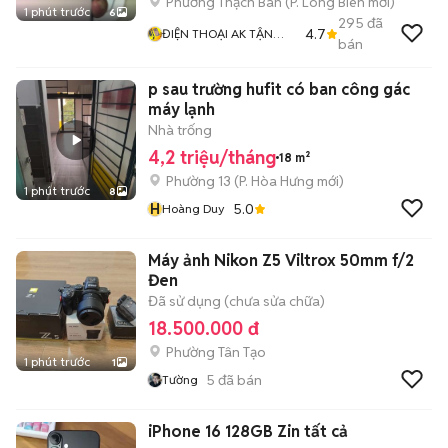
Phường Thạch Bàn
(
P. Long Biên
mới)
1 phút trước
6
295
đã
4.7
ĐIỆN THOẠI AK TẬN
bán
TÂM TRÁCH NHIỆM
p sau trường hufit có ban công gác
máy lạnh
Nhà trống
4,2 triệu/tháng
18 m²
Phường 13
(
P. Hòa Hưng
mới)
1 phút trước
8
H
5.0
Hoàng Duy
Máy ảnh Nikon Z5 Viltrox 50mm f/2
Đen
Đã sử dụng (chưa sửa chữa)
18.500.000 đ
Phường Tân Tạo
1 phút trước
1
5
đã bán
Tường
iPhone 16 128GB Zin tất cả