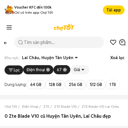
Voucher KFC đến 100k
Tải app
Chỉ có trên app Chợ Tốt
Khu vực:
Lai Châu, Huyện Tân Uyên
Xoá lọc
Điện thoại
67
Giá
Lọc
Dung lượng:
64 GB
128 GB
256 GB
512 GB
1 TB
2 
Chợ Tốt
Điện thoại
ZTE
ZTE Blade V10
ZTE Blade V10 Lai Châu
ZT
0 Zte Blade V10 cũ Huyện Tân Uyên, Lai Châu đẹp