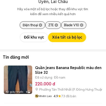
Uyên, Lai Châu
Hãy xóa một số bộ lọc hoặc thay đổi khu vực tìm 
kiếm để xem nhiều kết quả hơn
Điện thoại
ZTE
Blade V10
Đổi khu vực
Xóa tất cả bộ lọc
Tin đăng mới
Quần jeans Banana Republic màu đen -
Size 32
Đã sử dụng
Đồ nam
220.000 đ
Phường Tân Thới Nhất
(
P. Đông Hưng Thuận
m
42 giây trước
5
N
4.9
73
đã bán
Nhiên Lao