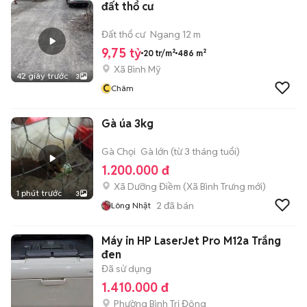
đất thổ cư
Đất thổ cư
Ngang 12 m
9,75 tỷ
20 tr/m²
486 m²
Xã Bình Mỹ
42 giây trước
3
C
Châm
Gà úa 3kg
Gà Chọi
Gà lớn (từ 3 tháng tuổi)
1.200.000 đ
Xã Dưỡng Điềm
(
Xã Bình Trưng
mới)
1 phút trước
3
2
đã bán
Lông Nhật
Máy in HP LaserJet Pro M12a Trắng
đen
Đã sử dụng
1.410.000 đ
Phường Bình Trị Đông