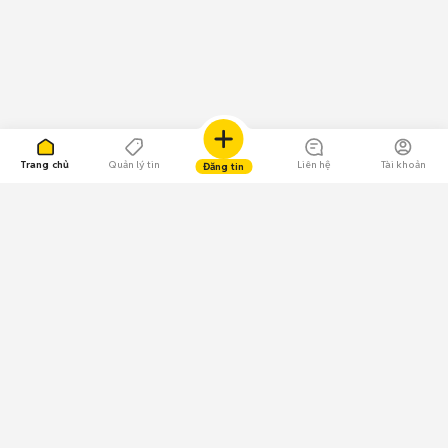
Trang chủ
Quản lý tin
Liên hệ
Tài khoản
Đăng tin
109.000 Bình chọn
Tải ứng dụng Chợ Tốt
Về Chợ Tốt
Quy chế sàn
Chính sách bảo mật
Giải quyết tranh chấp