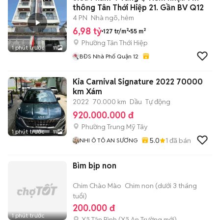
thông Tân Thới Hiệp 21. Gần BV Q12
4 PN
Nhà ngõ, hẻm
6,98 tỷ
127 tr/m²
55 m²
Phường Tân Thới Hiệp
1 phút trước
11
BĐS Nhà Phố Quận 12
Kia Carnival Signature 2022 70000
km Xám
2022
70.000 km
Dầu
Tự động
920.000.000 đ
Phường Trung Mỹ Tây
1 phút trước
11
5.0
1
đã bán
NHI Ô TÔ AN SƯƠNG
Bìm bịp non
Chim Chào Mào
Chim non (dưới 3 tháng
tuổi)
200.000 đ
1 phút trước
Xã Tân Bình
(
Xã An Trường
mới)