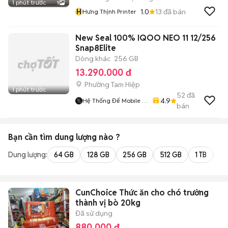
1 phút trước
1
H
1.0
13
đã bán
Hưng Thịnh Printer
New Seal 100% IQOO NEO 11 12/256
Snap8Elite
Dòng khác
256 GB
13.290.000 đ
Phường Tam Hiệp
1 phút trước
52
đã
4.9
Hệ Thống Đế Mobile -
bán
Demobile.vn
Bạn cần tìm
dung lượng
nào ?
Dung lượng:
64 GB
128 GB
256 GB
512 GB
1 TB
2 
CunChoice Thức ăn cho chó trưởng
thành vị bò 20kg
Đã sử dụng
880.000 đ