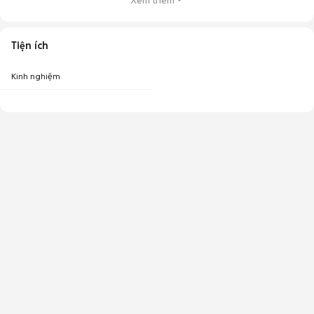
Xem thêm
Tiện ích
Kinh nghiệm