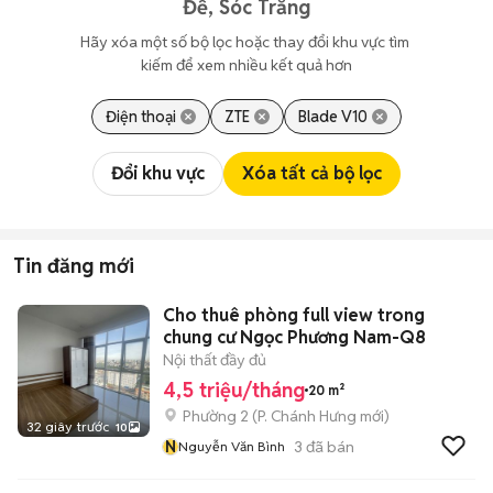
Đề, Sóc Trăng
Hãy xóa một số bộ lọc hoặc thay đổi khu vực tìm 
kiếm để xem nhiều kết quả hơn
Điện thoại
ZTE
Blade V10
Đổi khu vực
Xóa tất cả bộ lọc
Tin đăng mới
Cho thuê phòng full view trong
chung cư Ngọc Phương Nam-Q8
Nội thất đầy đủ
4,5 triệu/tháng
20 m²
Phường 2
(
P. Chánh Hưng
mới)
32 giây trước
10
N
3
đã bán
Nguyễn Văn Bình