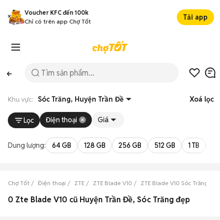
Voucher KFC đến 100k
Tải app
Chỉ có trên app Chợ Tốt
Khu vực:
Sóc Trăng, Huyện Trần Đề
Xoá lọc
Điện thoại
Giá
Lọc
Dung lượng:
64 GB
128 GB
256 GB
512 GB
1 TB
2 
Chợ Tốt
Điện thoại
ZTE
ZTE Blade V10
ZTE Blade V10 Sóc Trăng
Z
0 Zte Blade V10 cũ Huyện Trần Đề, Sóc Trăng đẹp