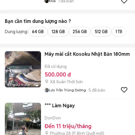
1
đã bán
Khải
Bạn cần tìm
dung lượng
nào ?
Dung lượng:
64 GB
128 GB
256 GB
512 GB
1 TB
2 
Máy mài cắt Kosoku Nhật Bản 180mm
Đã sử dụng
500.000 đ
Xã Xuân Thới Sơn
39 giây trước
3
5
đã bán
Lưu Trần Trùng Dương
*** Làm Ngay
DonDon
Đến 11 triệu/tháng
Phường 28
(
P. Bình Quới
mới)