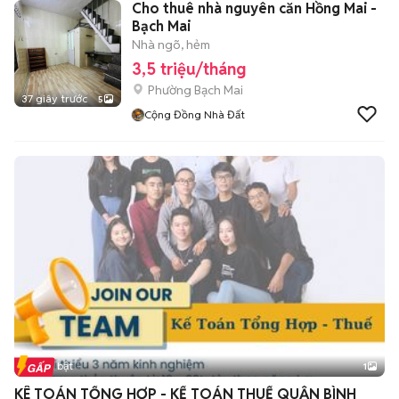
Cho thuê nhà nguyên căn Hồng Mai -
Bạch Mai
Nhà ngõ, hẻm
3,5 triệu/tháng
Phường Bạch Mai
37 giây trước
5
Cộng Đồng Nhà Đất
Tin nổi bật
1
KÊ TOÁN TỔNG HỢP - KẾ TOÁN THUẾ QUẬN BÌNH