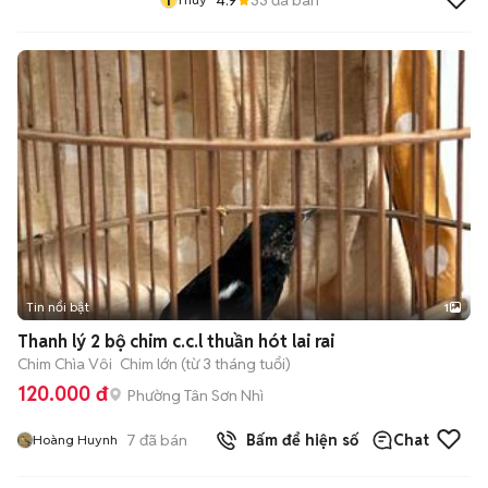
Tin nổi bật
1
Thanh lý 2 bộ chim c.c.l thuần hót lai rai
Chim Chìa Vôi
Chim lớn (từ 3 tháng tuổi)
120.000 đ
Phường Tân Sơn Nhì
7
đã bán
Bấm để hiện số
Chat
Hoàng Huynh