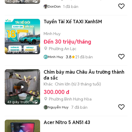
40 giây trước
4
1
đã bán
DonDon
Tuyển Tài Xế TAXI XanhSM
Minh Huy
Đến 30 triệu/tháng
Phường An Lạc
43 giây trước
3
3.8
21
đã bán
Minh Huy
Chim bảy màu Châu Âu trưởng thành
đa sắc
Khác
Chim lớn (từ 3 tháng tuổi)
300.000 đ
Phường Bình Hưng Hòa
43 giây trước
5
7
đã bán
Nguyễn Huy
Acer Nitro 5 AN51 43