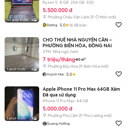
Ryzen 5
8 GB
256 GB
SSD
5.500.000 đ
Phường Châu Văn Liêm
(
P. Ô Môn
mới)
43 giây trước
6
D
5.0
16
đã bán
Dương
CHO THUÊ NHÀ NGUYÊN CĂN –
PHƯỜNG BIÊN HÒA, ĐỒNG NAI
3 PN
Nhà ngõ, hẻm
7 triệu/tháng
80 m²
Phường Bửu Hòa
(
P. Biên Hòa
mới)
1 phút trước
6
5.0
Huỳnh Mai
Apple iPhone 11 Pro Max 64GB Xám
Đã qua sử dụng
iPhone 11 Pro Max
64 GB
5.000.000 đ
Phường Phú Lãm
(
P. Phú Lương
mới)
1 phút trước
4
Quang Hướng