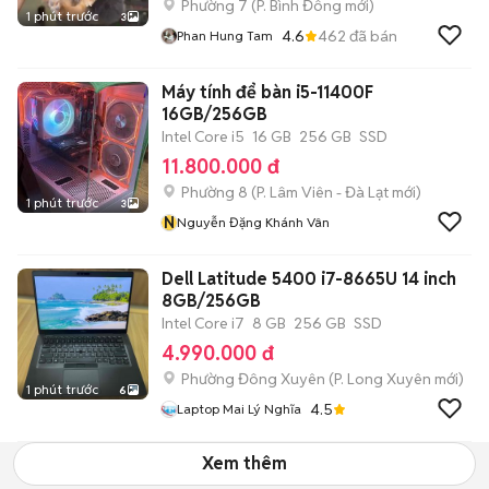
Phường 7
(
P. Bình Đông
mới)
1 phút trước
3
4.6
462
đã bán
Phan Hung Tam
Máy tính để bàn i5-11400F
16GB/256GB
Intel Core i5
16 GB
256 GB
SSD
11.800.000 đ
Phường 8
(
P. Lâm Viên - Đà Lạt
mới)
1 phút trước
3
N
Nguyễn Đặng Khánh Vân
Dell Latitude 5400 i7-8665U 14 inch
8GB/256GB
Intel Core i7
8 GB
256 GB
SSD
4.990.000 đ
Phường Đông Xuyên
(
P. Long Xuyên
mới)
1 phút trước
6
4.5
Laptop Mai Lý Nghĩa
Xem thêm