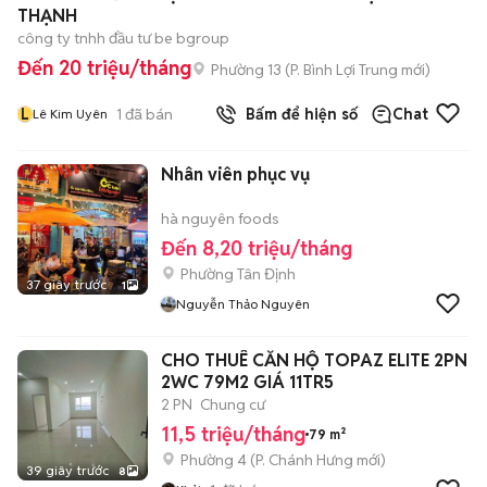
THẠNH
công ty tnhh đầu tư be bgroup
Đến 20 triệu/tháng
Phường 13
(
P. Bình Lợi Trung
mới)
L
1
đã bán
Bấm để hiện số
Chat
Lê Kim Uyên
Nhân viên phục vụ
hà nguyên foods
Đến 8,20 triệu/tháng
Phường Tân Định
37 giây trước
1
Nguyễn Thảo Nguyên
CHO THUÊ CĂN HỘ TOPAZ ELITE 2PN
2WC 79M2 GIÁ 11TR5
2 PN
Chung cư
11,5 triệu/tháng
79 m²
Phường 4
(
P. Chánh Hưng
mới)
39 giây trước
8