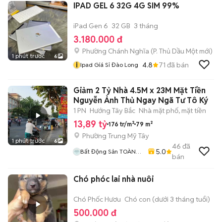
IPAD GEL 6 32G 4G SIM 99%
iPad Gen 6
32 GB
3 tháng
3.180.000 đ
Phường Chánh Nghĩa
(
P. Thủ Dầu Một
mới)
1 phút trước
6
i
4.8
71
đã bán
Ipad Gíá Sỉ Đào Long
Giảm 2 Tỷ Nhà 4.5M x 23M Mặt Tiền
Nguyễn Ảnh Thủ Ngay Ngã Tư Tô Ký
1 PN
Hướng Tây Bắc
Nhà mặt phố, mặt tiền
13,89 tỷ
176 tr/m²
79 m²
Phường Trung Mỹ Tây
1 phút trước
6
46
đã
5.0
Bất Động Sản TOÀN
bán
CẦU LAND
Chó phóc lai nhà nuôi
Chó Phốc Hươu
Chó con (dưới 3 tháng tuổi)
500.000 đ