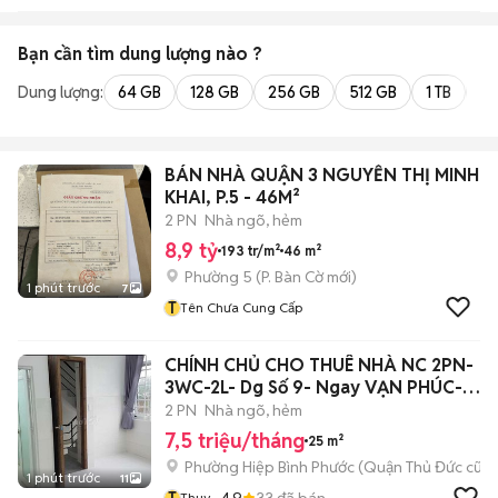
Bạn cần tìm
dung lượng
nào ?
Dung lượng:
64 GB
128 GB
256 GB
512 GB
1 TB
2 
BÁN NHÀ QUẬN 3 NGUYỄN THỊ MINH
KHAI, P.5 - 46M²
2 PN
Nhà ngõ, hẻm
8,9 tỷ
193 tr/m²
46 m²
Phường 5
(
P. Bàn Cờ
mới)
1 phút trước
7
T
Tên Chưa Cung Cấp
CHÍNH CHỦ CHO THUÊ NHÀ NC 2PN-
3WC-2L- Dg Số 9- Ngay VẠN PHÚC-
P.HBPhươc
2 PN
Nhà ngõ, hẻm
7,5 triệu/tháng
25 m²
Phường Hiệp Bình Phước (Quận Thủ Đức cũ)
1 phút trước
11
T
4.9
33
đã bán
Thuy