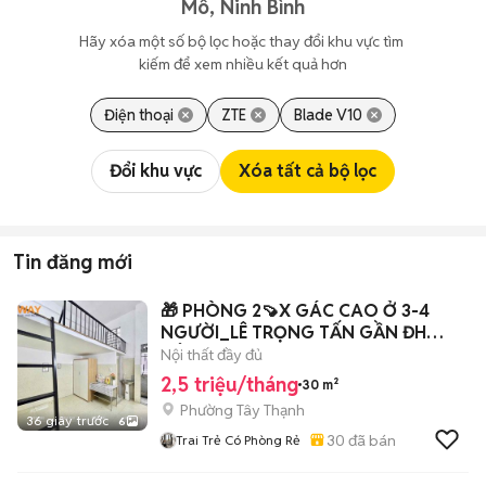
Mô, Ninh Bình
Hãy xóa một số bộ lọc hoặc thay đổi khu vực tìm 
kiếm để xem nhiều kết quả hơn
Điện thoại
ZTE
Blade V10
Đổi khu vực
Xóa tất cả bộ lọc
Tin đăng mới
🎁 PHÒNG 2🍠X GÁC CAO Ở 3-4
NGƯỜI_LÊ TRỌNG TẤN GẦN ĐH
CÔNG THƯƠNG
Nội thất đầy đủ
2,5 triệu/tháng
30 m²
Phường Tây Thạnh
36 giây trước
6
30
đã bán
Trai Trẻ Có Phòng Rẻ