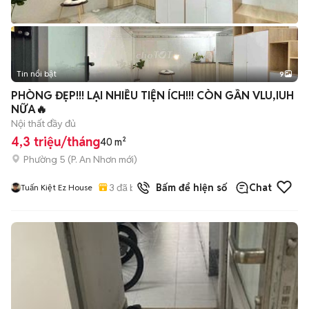
Tin nổi bật
9
+
2
PHÒNG ĐẸP!!! LẠI NHIỀU TIỆN ÍCH!!! CÒN GẦN VLU,IUH
NỮA🔥
Nội thất đầy đủ
4,3 triệu/tháng
40 m²
Phường 5
(
P. An Nhơn
mới)
3
đã bán
Bấm để hiện số
Chat
Tuấn Kiệt Ez House