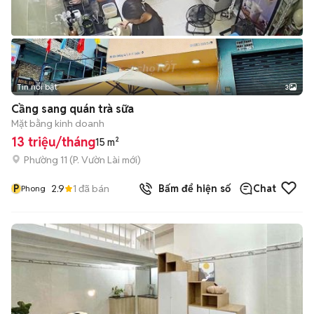
Tin nổi bật
3
Cầng sang quán trà sữa
Mặt bằng kinh doanh
13 triệu/tháng
15 m²
Phường 11
(
P. Vườn Lài
mới)
P
2.9
1
đã bán
Bấm để hiện số
Chat
Phong