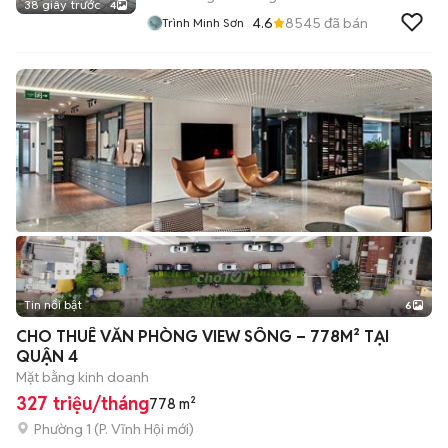
38 giây trước
4
4.6
8545
đã bán
Trình Minh Sơn
Tin nổi bật
6
+
2
CHO THUÊ VĂN PHÒNG VIEW SÔNG – 778M² TẠI
QUẬN 4
Mặt bằng kinh doanh
327 triệu/tháng
778 m²
Phường 1
(
P. Vĩnh Hội
mới)