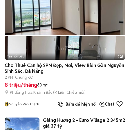
Tin nổi bật
10
+
2
Cho Thuê Căn hộ 2PN Đẹp, Mới, View Biển Gần Nguyễn
Sinh Sắc, Đà Nẵng
2 PN
Chung cư
8 triệu/tháng
63 m²
Phường Hòa Khánh Bắc
(
P. Liên Chiểu
mới)
N
Bấm để hiện số
Chat
Nguyễn Văn Thạch
Giáng Hương 2 - Euro Village 2 345m2
giá 37 tỷ