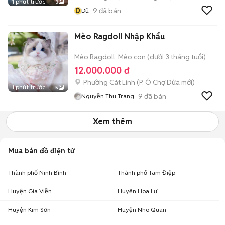
1 phút trước
3
D
9
đã bán
Dũ
Mèo Ragdoll Nhập Khẩu
Mèo Ragdoll
Mèo con (dưới 3 tháng tuổi)
12.000.000 đ
Phường Cát Linh
(
P. Ô Chợ Dừa
mới)
1 phút trước
5
9
đã bán
Nguyễn Thu Trang
Xem thêm
Mua bán đồ điện tử
Thành phố Ninh Bình
Thành phố Tam Điệp
Huyện Gia Viễn
Huyện Hoa Lư
Huyện Kim Sơn
Huyện Nho Quan