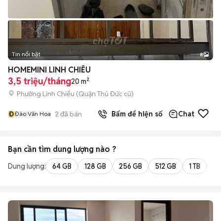
Tin nổi bật
8
+
2
HOMEMINI LINH CHIỂU
3,5 triệu/tháng
20 m²
Phường Linh Chiểu (Quận Thủ Đức cũ)
Đ
2
đã bán
Bấm để hiện số
Chat
Đào Văn Hoa
Bạn cần tìm
dung lượng
nào ?
Dung lượng:
64 GB
128 GB
256 GB
512 GB
1 TB
2 