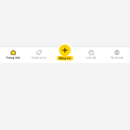
Trang chủ
Quản lý tin
Liên hệ
Tài khoản
Đăng tin
109.000 Bình chọn
Tải ứng dụng Chợ Tốt
Về Chợ Tốt
Quy chế sàn