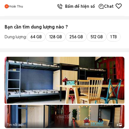
Bấm để hiện số
Chat
Hoài Thu
Bạn cần tìm
dung lượng
nào ?
Dung lượng:
64 GB
128 GB
256 GB
512 GB
1 TB
2 
Tin nổi bật
6