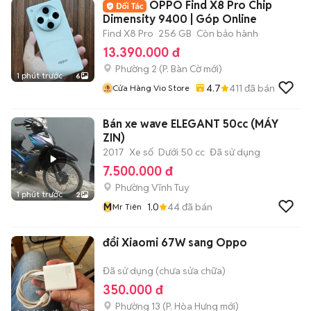
OPPO Find X8 Pro Chip
Dimensity 9400 | Góp Online
Find X8 Pro
256 GB
Còn bảo hành
13.390.000 đ
Phường 2
(
P. Bàn Cờ
mới)
1 phút trước
6
4.7
411
đã bán
Cửa Hàng Vio Store
Bán xe wave ELEGANT 50cc (MÁY
ZIN)
2017
Xe số
Dưới 50 cc
Đã sử dụng
7.500.000 đ
Phường Vĩnh Tuy
1 phút trước
2
M
1.0
44
đã bán
Mr Tiên
đổi Xiaomi 67W sang Oppo
Đã sử dụng (chưa sửa chữa)
350.000 đ
Phường 13
(
P. Hòa Hưng
mới)