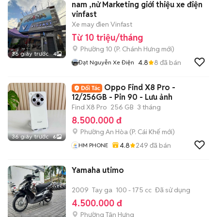
nam ,nử Marketing giới thiệu xe điện
vinfast
Xe may đien Vinfast
Từ 10 triệu/tháng
Phường 10
(
P. Chánh Hưng
mới)
36 giây trước
4
4.8
8
đã bán
Đạt Nguyễn Xe Điện
Oppo Find X8 Pro -
12/256GB - Pin 90 - Lưu ảnh
Find X8 Pro
256 GB
3 tháng
8.500.000 đ
Phường An Hòa
(
P. Cái Khế
mới)
36 giây trước
6
4.8
249
đã bán
HM PHONE
Yamaha utimo
2009
Tay ga
100 - 175 cc
Đã sử dụng
4.500.000 đ
Phường Tân Hưng