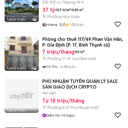
Đất thổ cư
Ngang 14 m
37 tỷ
107 tr/m²
345 m²
Phường Hòa Xuân
1 phút trước
3
5.0
1
đã bán
Hoàng
Phòng cho thuê 117/49 Phan Văn Hân,
P. Gia Định (P. 17, Bình Thạnh cũ)
7 triệu/tháng
50 m²
Phường 17
(
P. Gia Định
mới)
4
đã bán
Cô Thu
1 phút trước
8
PHÚ NHUẬN TUYỂN QUẢN LÝ SALE
SÀN GIAO DỊCH CRYPTO
tân việt
Từ 18 triệu/tháng
Phường 8
(
P. Phú Nhuận
mới)
1 phút trước
Diễm My Võ Ngọc