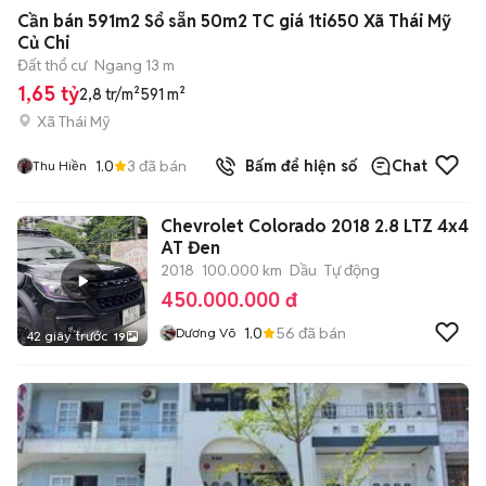
Cần bán 591m2 Sổ sẵn 50m2 TC giá 1ti650 Xã Thái Mỹ
Củ Chi
Đất thổ cư
Ngang 13 m
1,65 tỷ
2,8 tr/m²
591 m²
Xã Thái Mỹ
1.0
3
đã bán
Bấm để hiện số
Chat
Thu Hiền
Chevrolet Colorado 2018 2.8 LTZ 4x4
AT Đen
2018
100.000 km
Dầu
Tự động
450.000.000 đ
1.0
56
đã bán
Dương Võ
42 giây trước
19