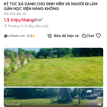
+
2
KÝ TÚC XÁ DÀNH CHO SINH VIÊN VÀ NGƯỜI ĐI LÀM
GẦN HỌC VIỆN HÀNG KHÔNG
Nội thất đầy đủ
1,5 triệu/tháng
20 m²
Phường 12
(
P. Bảy Hiền
mới)
5.0
Bấm để hiện số
Chat
Lữ Phước Linh
Tin nổi bật
3