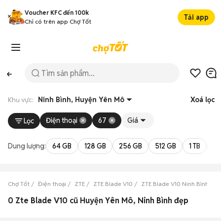
Voucher KFC đến 100k
Tải app
Chỉ có trên app Chợ Tốt
Khu vực:
Ninh Bình, Huyện Yên Mô
Xoá lọc
Điện thoại
67
Giá
Lọc
Dung lượng:
64 GB
128 GB
256 GB
512 GB
1 TB
2 
Chợ Tốt
Điện thoại
ZTE
ZTE Blade V10
ZTE Blade V10 Ninh Bình
Z
0 Zte Blade V10 cũ Huyện Yên Mô, Ninh Bình đẹp