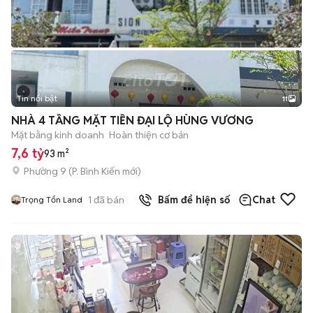
Tin nổi bật
11
+
2
NHÀ 4 TẦNG MẶT TIỀN ĐẠI LỘ HÙNG VƯƠNG
Mặt bằng kinh doanh
Hoàn thiện cơ bản
7,6 tỷ
93 m²
Phường 9
(
P. Bình Kiến
mới)
1
đã bán
Bấm để hiện số
Chat
Trọng Tổn Land