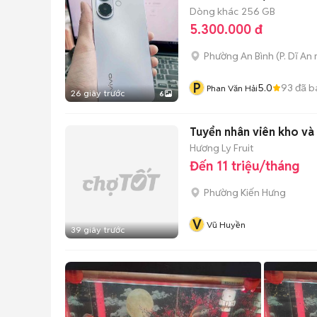
Dòng khác
256 GB
5.300.000 đ
Phường An Bình
(
P. Dĩ An
P
5.0
93
đã b
Phan Văn Hải
26 giây trước
6
Tuyển nhân viên kho và
Hương Ly Fruit
Đến 11 triệu/tháng
Phường Kiến Hưng
V
Vũ Huyền
39 giây trước