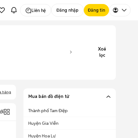
Đăng nhập
Đăng tin
Liên hệ
Xoá
lọc
a hàng
Mua bán đồ điện tử
Thành phố Tam Điệp
ới
Huyện Gia Viễn
Huyện Hoa Lư