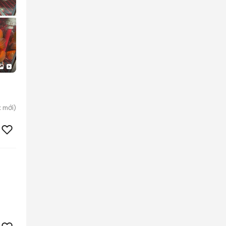
c
mới)