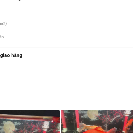
mới)
án
 giao hàng