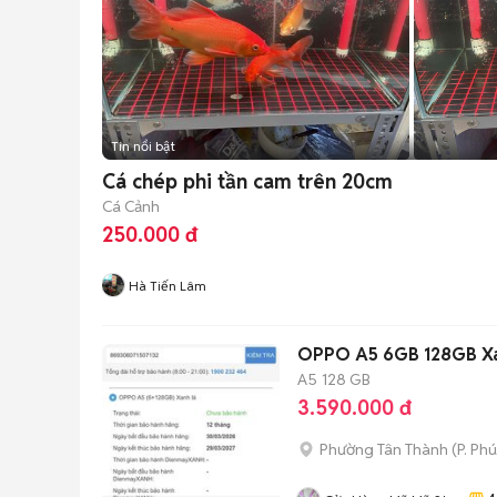
Tin nổi bật
Cá chép phi tần cam trên 20cm
Cá Cảnh
250.000 đ
Hà Tiến Lâm
OPPO A5 6GB 128GB Xa
A5
128 GB
3.590.000 đ
Phường Tân Thành
(
P. Ph