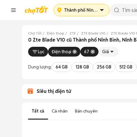
Thành phố Ninh Bình
Chợ Tốt
Điện thoại
ZTE
ZTE Blade V10
ZTE Blade V10 
0 Zte Blade V10 cũ Thành phố Ninh Bình, Ninh B
Lọc
Điện thoại
67
Giá
Dung lượng:
64 GB
128 GB
256 GB
512 GB
Siêu thị điện tử
Tất cả
Cá nhân
Bán chuyên