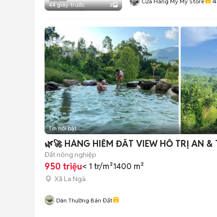
4
Cửa Hàng Mỹ Mỹ Store
44 giây trước
3
Tin nổi bật
🌿🚀 HÀNG HIẾM ĐẤT VIEW HỒ TRỊ AN & 
Đất nông nghiệp
950 triệu
< 1 tr/m²
1400 m²
Xã La Ngà
Dân Thường Bán Đất