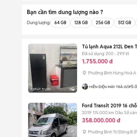
Bạn cần tìm
dung lượng
nào ?
Dung lượng:
64 GB
128 GB
256 GB
512 GB
Tủ lạnh Aqua 212L Đen T
Đã sử dụng
200 - 299 lít
1.755.000 đ
Phường Bình Hưng Hoà A
5.
HIỀN ĐIỆN MÁY TRẢ GÓP
1 phút trước
1
Ford Transit 2019 16 ch
2019
115.000 km
Dầu
Số sàn
358.000.000 đ
Phường Bình Trị Đông B
(
P