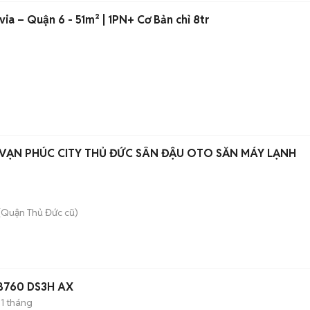
via – Quận 6 - 51m² | 1PN+ Cơ Bản chỉ 8tr
 VẠN PHÚC CITY THỦ ĐỨC SÂN ĐẬU OTO SẴN MÁY LẠNH
(Quận Thủ Đức cũ)
 B760 DS3H AX
1 tháng