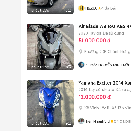
H
3.0
4
đã bán
Hậu
1 phút trước
17
Air Blade AB 160 ABS
2023
Tay ga
Đã sử dụng
51.000.000 đ
Phường 2
(
P. Chánh Hưng
XE MÁY NGUYỄN MINH SƠN
1 phút trước
10
Yamaha Exciter 2014 Xa
2014
Tay côn/Moto
Đã sử d
12.000.000 đ
Xã Vĩnh Lộc B
(
Xã Tân Vĩ
5.0
84
đã bá
Tiến Nhanh
1 phút trước
9