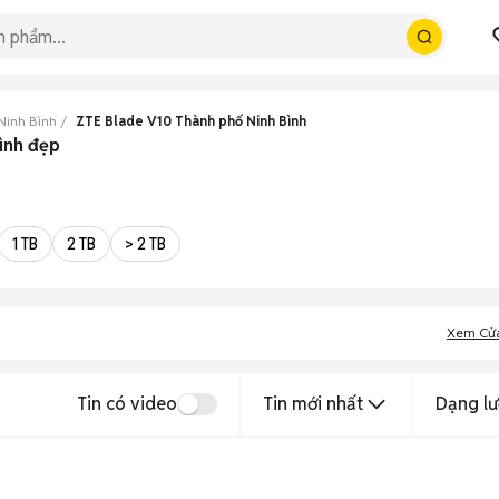
Ninh Bình
ZTE Blade V10 Thành phố Ninh Bình
ình đẹp
1 TB
2 TB
> 2 TB
Xem Cử
Tin có video
Tin mới nhất
Dạng lư