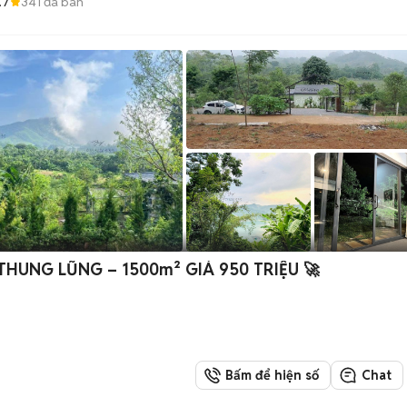
.7
341
đã bán
THUNG LŨNG – 1500m² GIÁ 950 TRIỆU 🚀
Bấm để hiện số
Chat