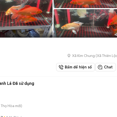
4
Xã Kim Chung
(
Xã Thiên Lộ
Bấm để hiện số
Chat
nh Lá Đã sử dụng
ú Thọ Hòa
mới)