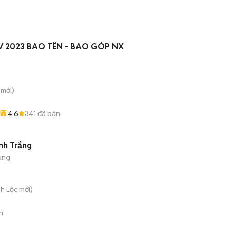
 4V 2023 BAO TÊN - BAO GÓP NX
mới)
4.6
341
đã bán
nh Trắng
ụng
nh Lộc
mới)
n