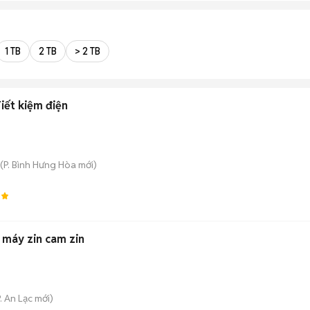
1 TB
2 TB
> 2 TB
iết kiệm điện
(
P. Bình Hưng Hòa
mới)
0
ỗ máy zin cam zin
. An Lạc
mới)