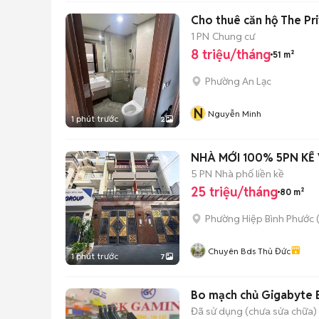
Cho thuê căn hộ The Pri
1 PN
Chung cư
8 triệu/tháng
51 m²
Phường An Lạc
N
Nguyễn Minh
1 phút trước
2
NHÀ MỚI 100% 5PN KẾ
5 PN
Nhà phố liền kề
25 triệu/tháng
80 m²
Phường Hiệp Bình Phước 
Chuyên Bds Thủ Đức
1 phút trước
7
Bo mạch chủ Gigabyte
Đã sử dụng (chưa sửa chữa)