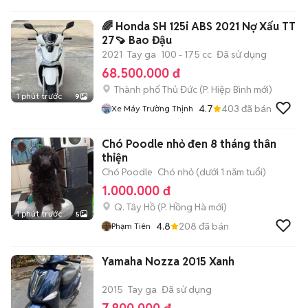
🌈 Honda SH 125i ABS 2021 Nợ Xấu TT
27🍠 Bao Đậu
2021
Tay ga
100 - 175 cc
Đã sử dụng
68.500.000 đ
Thành phố Thủ Đức
(
P. Hiệp Bình
mới)
1 phút trước
9
4.7
403
đã bán
Xe Máy Trường Thịnh
Chó Poodle nhỏ đen 8 tháng thân
thiện
Chó Poodle
Chó nhỏ (dưới 1 năm tuổi)
1.000.000 đ
Q. Tây Hồ
(
P. Hồng Hà
mới)
1 phút trước
5
4.8
208
đã bán
Phạm Tiên
Yamaha Nozza 2015 Xanh
2015
Tay ga
Đã sử dụng