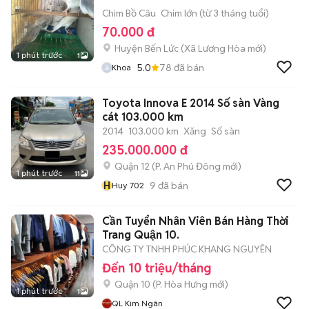
Chim Bồ Câu
Chim lớn (từ 3 tháng tuổi)
70.000 đ
Huyện Bến Lức
(
Xã Lương Hòa
mới)
1 phút trước
1
5.0
78
đã bán
Khoa
Toyota Innova E 2014 Số sàn Vàng
cát 103.000 km
2014
103.000 km
Xăng
Số sàn
235.000.000 đ
Quận 12
(
P. An Phú Đông
mới)
1 phút trước
11
H
9
đã bán
Huy 702
Cần Tuyển Nhân Viên Bán Hàng Thời
Trang Quận 10.
CÔNG TY TNHH PHÚC KHANG NGUYÊN
Đến 10 triệu/tháng
Quận 10
(
P. Hòa Hưng
mới)
1 phút trước
1
QL Kim Ngân