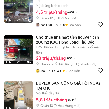
14
Mặt bằng kinh doanh
4,5 triệu/tháng
600 m²
Quận 12
(
P. Thới An
mới)
1 phút trước
4
5.0
1
đã bán
Tran Huu Huy
Cho thuê nhà mặt tiền nguyên căn
200m2 KDC Hồng Long Thủ Đức
1 PN
Hướng Đông Nam
Nhà mặt phố, mặt
tiền
20 triệu/tháng
200 m²
1 phút trước
5
Thành phố Thủ Đức
(
P. Hiệp Bình
mới)
C
4.0
18
đã bán
Châu Thị Lệ
DUPLEX BAN CÔNG GIÁ HỜI NGAY
TẠI Q10
Nội thất đầy đủ
5,8 triệu/tháng
25 m²
Quận 10
(
P. Hòa Hưng
mới)
1 phút trước
9