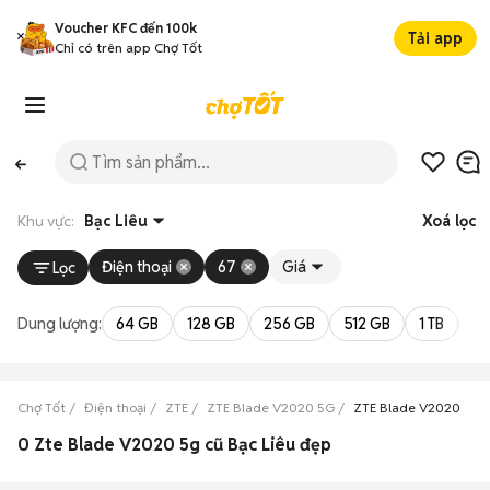
Voucher KFC đến 100k
Tải app
Chỉ có trên app Chợ Tốt
Khu vực:
Bạc Liêu
Xoá lọc
Điện thoại
67
Giá
Lọc
Dung lượng:
64 GB
128 GB
256 GB
512 GB
1 TB
2 
Chợ Tốt
Điện thoại
ZTE
ZTE Blade V2020 5G
ZTE Blade V2020 5G B
0 Zte Blade V2020 5g cũ Bạc Liêu đẹp