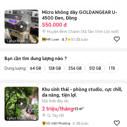
Micro không dây GOLDANGEAR U-
4500 Đen, Đồng
550.000 đ
Huyện Bình Chánh
(
Xã Tân Vĩnh Lộc
mới)
M
4.7
10
đã bán
MR Loan
1 phút trước
4
Bạn cần tìm
dung lượng
nào ?
Dung lượng:
64 GB
128 GB
256 GB
512 GB
1 TB
2 
Khu sinh thái - phòng studio, cực chill,
đa năng, tiện lợi.
Nội thất đầy đủ
2 triệu/tháng
22 m²
Q. Tây Hồ
1 phút trước
5
V
6
đã bán
Vũ Việt Phương