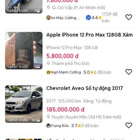
7.800.000 đ
Q. Gò Vấp
(
P. An Nhơn
mới)
1 phút trước
7
1729
đã
4.6
Xe Máy Cường
bán
Phát
Apple iPhone 12 Pro Max 128GB Xám
iPhone 12 Pro Max
128 GB
5.800.000 đ
Thành phố Thủ Đức
1 phút trước
3
n
5.0
6
đã bán
Ngô Mạnh Cường
Chevrolet Aveo Số tự động 2017
2017
125.000 km
Xăng
Tự động
185.000.000 đ
Huyện Xuyên Mộc
(
Xã Hồ Tràm
mới)
1 phút trước
20
3.7
3
đã bán
Trọng Bửu