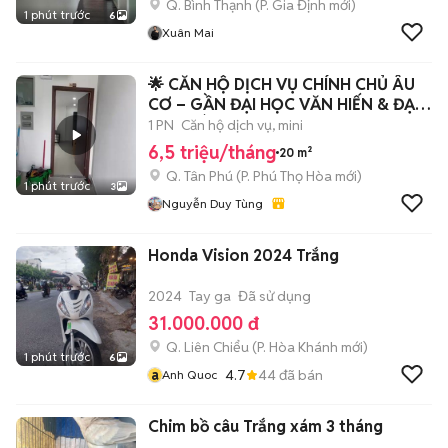
Q. Bình Thạnh
(
P. Gia Định
mới)
1 phút trước
6
Xuân Mai
🌟 CĂN HỘ DỊCH VỤ CHÍNH CHỦ ÂU
CƠ – GẦN ĐẠI HỌC VĂN HIẾN & ĐẠI
HỌC BÁCH
1 PN
Căn hộ dịch vụ, mini
6,5 triệu/tháng
20 m²
Q. Tân Phú
(
P. Phú Thọ Hòa
mới)
1 phút trước
3
Nguyễn Duy Tùng
Honda Vision 2024 Trắng
2024
Tay ga
Đã sử dụng
31.000.000 đ
Q. Liên Chiểu
(
P. Hòa Khánh
mới)
1 phút trước
6
a
4.7
44
đã bán
Anh Quoc
Chim bồ câu Trắng xám 3 tháng