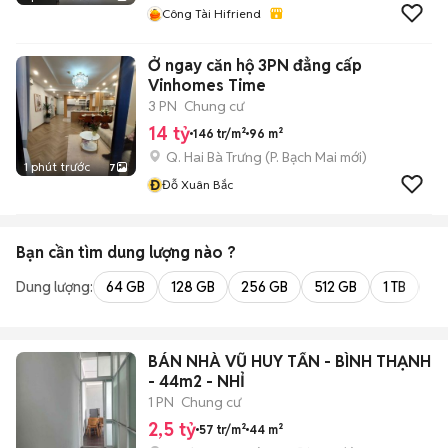
Công Tài Hifriend
Ở ngay căn hộ 3PN đẳng cấp
Vinhomes Time
3 PN
Chung cư
14 tỷ
146 tr/m²
96 m²
Q. Hai Bà Trưng
(
P. Bạch Mai
mới)
1 phút trước
7
Đ
Đỗ Xuân Bắc
Bạn cần tìm
dung lượng
nào ?
Dung lượng:
64 GB
128 GB
256 GB
512 GB
1 TB
2 
BÁN NHÀ VŨ HUY TẤN - BÌNH THẠNH
- 44m2 - NHỈ
1 PN
Chung cư
2,5 tỷ
57 tr/m²
44 m²