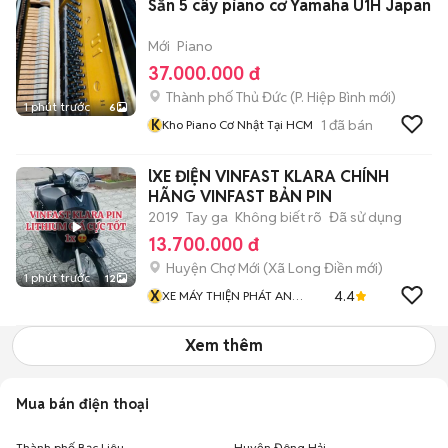
Sẵn 5 cây piano cơ Yamaha U1H Japan
Mới
Piano
37.000.000 đ
Thành phố Thủ Đức
(
P. Hiệp Bình
mới)
1 phút trước
6
K
1
đã bán
Kho Piano Cơ Nhật Tại HCM
lXE ĐIỆN VINFAST KLARA CHÍNH
HÃNG VINFAST BẢN PIN
2019
Tay ga
Không biết rõ
Đã sử dụng
13.700.000 đ
Huyện Chợ Mới
(
Xã Long Điền
mới)
1 phút trước
12
X
4.4
XE MÁY THIỆN PHÁT AN
GIANG
Xem thêm
Mua bán điện thoại
Thành phố Bạc Liêu
Huyện Đông Hải