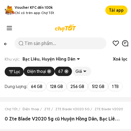
Voucher KFC đến 100k
Tải app
Chỉ có trên app Chợ Tốt
Khu vực:
Bạc Liêu, Huyện Hồng Dân
Xoá lọc
Điện thoại
67
Giá
Lọc
Dung lượng:
64 GB
128 GB
256 GB
512 GB
1 TB
2 
Chợ Tốt
Điện thoại
ZTE
ZTE Blade V2020 5G
ZTE Blade V2020 5G B
0 Zte Blade V2020 5g cũ Huyện Hồng Dân, Bạc Liêu đẹp