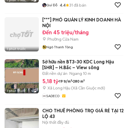
9
4.4
31
đã bán
Quí Đỗ
[***] PHÓ QUẢN LÝ KINH DOANH HÀ
NỘI
Đến 45 triệu/tháng
Phường Cửa Nam
N
Ngô Thanh Tòng
1 phút trước
Sở hữu nền BT3-30 KDC Long Hậu
[SHR] – H.Bắc – View sông
Đất nền dự án
Ngang 10 m
5,18 tỷ
19 tr/m²
280 m²
Xã Long Hậu
(
Xã Cần Giuộc
mới)
1 phút trước
5
SADECO
CHO THUÊ PHÒNG TRỌ GIÁ RẺ TẠI 126
LỘ 43
Nội thất đầy đủ