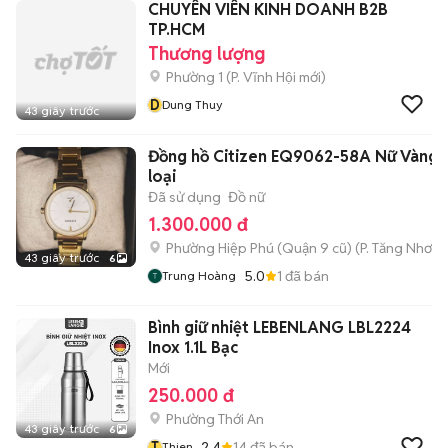
CHUYÊN VIÊN KINH DOANH B2B
TP.HCM
Thương lượng
Phường 1
(
P. Vĩnh Hội
mới)
D
Dung Thuy
43 giây trước
Đồng hồ Citizen EQ9062-58A Nữ Vàng 
loại
Đã sử dụng
Đồ nữ
1.300.000 đ
Phường Hiệp Phú (Quận 9 cũ)
(
P. Tăng Nhơn 
43 giây trước
6
5.0
1
đã bán
Trung Hoàng
Bình giữ nhiệt LEBENLANG LBL2224
Inox 1.1L Bạc
Mới
250.000 đ
Phường Thới An
43 giây trước
6
T
2.4
14
đã bán
Thien