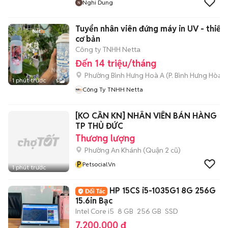
Nghi Dung
Tuyển nhân viên đứng máy in UV - thiết kế
cơ bản
Công ty TNHH Netta
Đến 14 triệu/tháng
Phường Bình Hưng Hoà A
(
P. Bình Hưng Hòa
m
1 phút trước
5
Công Ty TNHH Netta
[KO CẦN KN] NHÂN VIÊN BÁN HÀNG
TP THỦ ĐỨC
Thương lượng
Phường An Khánh (Quận 2 cũ)
P
Petsocial.vn
1 phút trước
HP 15CS i5-1035G1 8G 256G
15.6in Bạc
Intel Core i5
8 GB
256 GB
SSD
7.200.000 đ