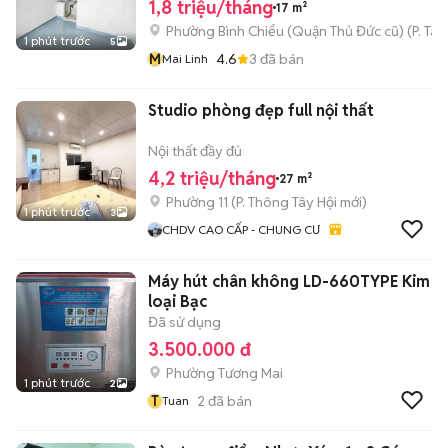
1,8 triệu/tháng
17 m²
Phường Bình Chiểu (Quận Thủ Đức cũ)
(
P. Ta
1 phút trước
5
M
4.6
3
đã bán
Mai Linh
Studio phòng đẹp full nội thất
Nội thất đầy đủ
4,2 triệu/tháng
27 m²
Phường 11
(
P. Thông Tây Hội
mới)
1 phút trước
3
CHDV CAO CẤP - CHUNG CƯ
Máy hút chân không LD-660TYPE Kim
loại Bạc
Đã sử dụng
3.500.000 đ
Phường Tương Mai
1 phút trước
2
T
2
đã bán
Tuan