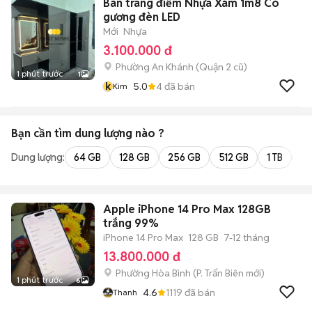
Bàn trang điểm Nhựa Xám 1m8 Có
gương đèn LED
Mới
Nhựa
3.100.000 đ
Phường An Khánh (Quận 2 cũ)
1 phút trước
1
k
5.0
4
đã bán
Kim
Bạn cần tìm
dung lượng
nào ?
Dung lượng:
64 GB
128 GB
256 GB
512 GB
1 TB
2 
Apple iPhone 14 Pro Max 128GB
trắng 99%
iPhone 14 Pro Max
128 GB
7-12 tháng
13.800.000 đ
Phường Hòa Bình
(
P. Trấn Biên
mới)
1 phút trước
6
4.6
1119
đã bán
Thanh