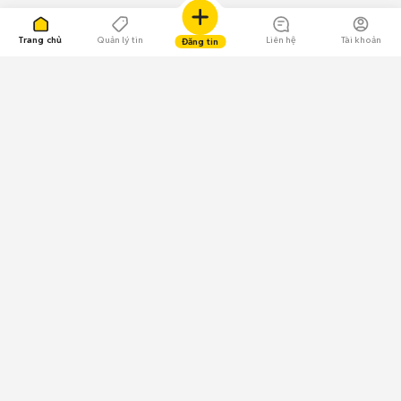
Trang chủ
Quản lý tin
Liên hệ
Tài khoản
Đăng tin
109.000 Bình chọn
Tải ứng dụng Chợ Tốt
Về Chợ Tốt
Quy chế sàn
Chính sách bảo mật
Giải quyết tranh chấp
CÔNG TY TNHH CHỢ TỐT - Người đại diện theo pháp luật:
Nguyễn Trọng Tấn; GPDKKD: 0312120782 do Sở KH & ĐT TP.HCM cấp ngày
11/01/2013;
GPMXH: 185/GP-BTTTT do Bộ Thông tin và Truyền thông
cấp ngày 09/07/2024 - Chịu trách nhiệm
nội dung: Trần Hoàng Ly.
Chính sách sử dụng
Địa chỉ: Tầng 18, Toà nhà UOA, Số 6 đường Tân Trào, Phường Tân Mỹ,