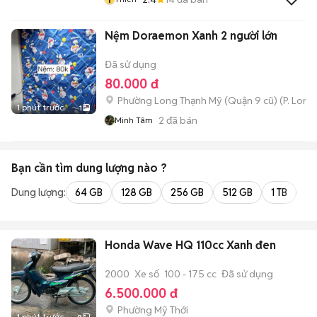
Nệm Doraemon Xanh 2 người lớn
Đã sử dụng
80.000 đ
Phường Long Thạnh Mỹ (Quận 9 cũ)
(
P. Long
1 phút trước
1
2
đã bán
Minh Tâm
Bạn cần tìm
dung lượng
nào ?
Dung lượng:
64 GB
128 GB
256 GB
512 GB
1 TB
2 
Honda Wave HQ 110cc Xanh đen
2000
Xe số
100 - 175 cc
Đã sử dụng
6.500.000 đ
Phường Mỹ Thới
1 phút trước