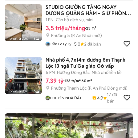
STUDIO GIƯỜNG TẦNG NGAY
DƯƠNG QUẢNG HÀM - GIỮ PHÒNG
ĐƯỢC ĐẾN 1/9
1 PN
Căn hộ dịch vụ, mini
3,5 triệu/tháng
23 m²
Phường 5
(
P. An Nhơn
mới)
1 phút trước
5
5.0
2
đã bán
Trần Lê Ly Ly
Nhà phố 4,7x14m đường 8m Thạnh
Lộc 13 ngã Tư Ga giáp Gò vấp
5 PN
Hướng Đông Bắc
Nhà phố liền kề
7,39 tỷ
123 tr/m²
60 m²
Phường Thạnh Lộc
(
P. An Phú Đông
mới)
1 phút trước
10
17
đã
4.9
CHUYÊN NHÀ ĐẤT
bán
QUẬN 12