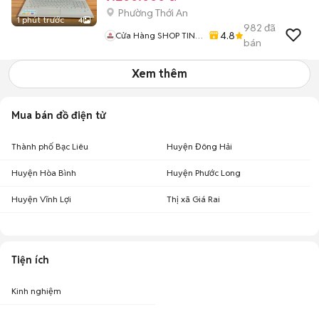
Phường Thới An
1 phút trước
4
982
đã
4.8
Cửa Hàng SHOP TIN
bán
HỌC CÔNG NGHỆ
MINH QUÂN
Xem thêm
Mua bán đồ điện tử
Thành phố Bạc Liêu
Huyện Đông Hải
Huyện Hòa Bình
Huyện Phước Long
Huyện Vĩnh Lợi
Thị xã Giá Rai
Tiện ích
Kinh nghiệm