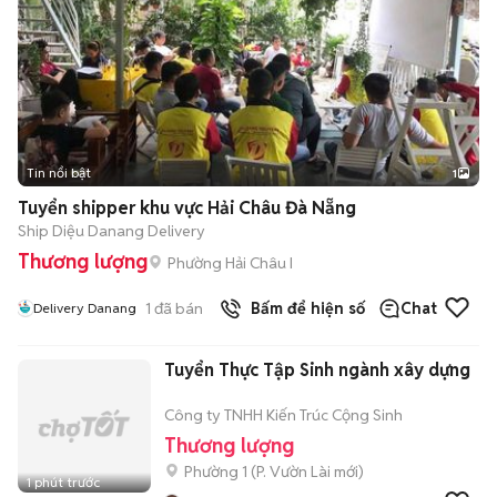
Tin nổi bật
1
Tuyển shipper khu vực Hải Châu Đà Nẵng
Ship Diệu Danang Delivery
Thương lượng
Phường Hải Châu I
1
đã bán
Bấm để hiện số
Chat
Delivery Danang
Tuyển Thực Tập Sinh ngành xây dựng
Công ty TNHH Kiến Trúc Cộng Sinh
Thương lượng
Phường 1
(
P. Vườn Lài
mới)
1 phút trước