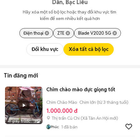
Dân, Bạc Liêu
Hãy xóa một số bộ lọc hoặc thay đổi khu vực tìm 
kiếm để xem nhiều kết quả hơn
Điện thoại
ZTE
Blade V2020 5G
Đổi khu vực
Xóa tất cả bộ lọc
Tin đăng mới
Chim chào mào đực giọng tốt
Chim Chào Mào
Chim lớn (từ 3 tháng tuổi)
1.000.000 đ
Thị trấn Củ Chi
(
Xã Tân An Hội
mới)
41 giây trước
2
1
đã bán
Phúc