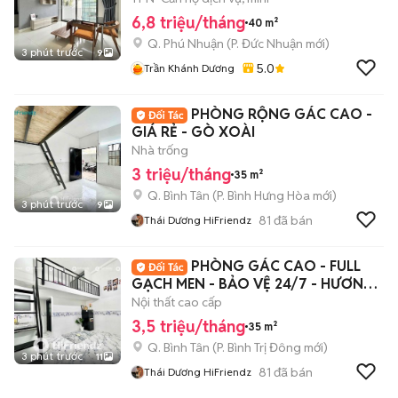
6,8 triệu/tháng
40 m²
Q. Phú Nhuận
(
P. Đức Nhuận
mới)
3 phút trước
9
5.0
Trần Khánh Dương
PHÒNG RỘNG GÁC CAO -
GIÁ RẺ - GÒ XOÀI
Nhà trống
3 triệu/tháng
35 m²
Q. Bình Tân
(
P. Bình Hưng Hòa
mới)
3 phút trước
9
81
đã bán
Thái Dương HiFriendz
PHÒNG GÁC CAO - FULL
GẠCH MEN - BẢO VỆ 24/7 - HƯƠNG
LỘ 2
Nội thất cao cấp
3,5 triệu/tháng
35 m²
Q. Bình Tân
(
P. Bình Trị Đông
mới)
3 phút trước
11
81
đã bán
Thái Dương HiFriendz