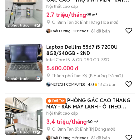
AEON TÂN PHÚ
Nội thất cao cấp
2,7 triệu/tháng
25 m²
Q. Bình Tân
(
P. Bình Hưng Hòa
mới)
2 phút trước
8
81
đã bán
Thái Dương HiFriendz
Laptop Dell Ins 5567 i5 7200U
8GB/240GB - 2ND
Intel Core i5
8 GB
250 GB
SSD
5.600.000 đ
Thành phố Tam Kỳ
(
P. Hương Trà
mới)
2 phút trước
3
4.0
13
đã bán
METECH COMPUTER
PHÒNG GÁC CAO THANG
MÁY - SẴN MÁY LẠNH - Ở THEO
NHÓM - CÁCH VHU 5P
Nội thất cao cấp
3,4 triệu/tháng
30 m²
Q. Bình Tân
(
P. Bình Trị Đông
mới)
2 phút trước
12
81
đã bán
Thái Dương HiFriendz