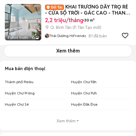
KHAI TRƯƠNG DÃY TRỌ RẺ
- CỬA SỔ TRỜI - GÁC CAO - THANG
MÁY - GẦN AEON
2,2 triệu/tháng
30 m²
Q. Bình Tân
(
P. Tân Tạo
mới)
81
đã bán
Thái Dương HiFriendz
3 phút trước
12
Xem thêm
Mua bán điện thoại
Thành phố Pleiku
Huyện Chư Păh
Huyện Chư Prông
Huyện Chư Pưh
Huyện Chư Sê
Huyện Đăk Đoa
Xem thêm