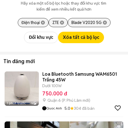
Hãy xóa một số bộ lọc hoặc thay đổi khu vực tìm 
kiếm để xem nhiều kết quả hơn
Điện thoại
ZTE
Blade V2020 5G
Đổi khu vực
Xóa tất cả bộ lọc
Tin đăng mới
Loa Bluetooth Samsung WAM6501
Trắng 45W
Dưới 100W
750.000 đ
Quận 6
(
P. Phú Lâm
mới)
1 phút trước
5
5.0
304
đã bán
Quoc Anh