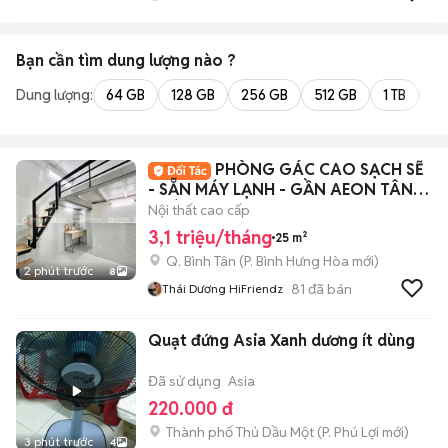
Bạn cần tìm
dung lượng
nào ?
Dung lượng:
64 GB
128 GB
256 GB
512 GB
1 TB
2 
PHÒNG GÁC CAO SẠCH SẼ
- SẴN MÁY LẠNH - GẦN AEON TÂN
PHÚ
Nội thất cao cấp
3,1 triệu/tháng
25 m²
Q. Bình Tân
(
P. Bình Hưng Hòa
mới)
2 phút trước
8
81
đã bán
Thái Dương HiFriendz
Quạt đứng Asia Xanh dương ít dùng
Đã sử dụng
Asia
220.000 đ
Thành phố Thủ Dầu Một
(
P. Phú Lợi
mới)
3 phút trước
4