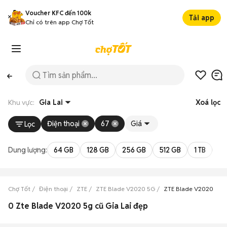
Voucher KFC đến 100k
Tải app
Chỉ có trên app Chợ Tốt
Khu vực:
Gia Lai
Xoá lọc
Điện thoại
67
Giá
Lọc
Dung lượng:
64 GB
128 GB
256 GB
512 GB
1 TB
2 
Chợ Tốt
Điện thoại
ZTE
ZTE Blade V2020 5G
ZTE Blade V2020 5G G
0 Zte Blade V2020 5g cũ Gia Lai đẹp