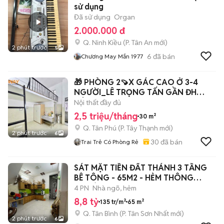
sử dụng
Đã sử dụng
Organ
2.000.000 đ
Q. Ninh Kiều
(
P. Tân An
mới)
2 phút trước
5
6
đã bán
Chương May Mắn 1977
🎁 PHÒNG 2🍠X GÁC CAO Ở 3-4
NGƯỜI_LÊ TRỌNG TẤN GẦN ĐH
CÔNG THƯƠNG
Nội thất đầy đủ
2,5 triệu/tháng
30 m²
Q. Tân Phú
(
P. Tây Thạnh
mới)
2 phút trước
6
30
đã bán
Trai Trẻ Có Phòng Rẻ
SÁT MẶT TIỀN ĐẤT THÁNH 3 TẦNG
BÊ TÔNG - 65M2 - HẺM THÔNG
THOÁNG - 4PN
4 PN
Nhà ngõ, hẻm
8,8 tỷ
135 tr/m²
65 m²
Q. Tân Bình
(
P. Tân Sơn Nhất
mới)
2 phút trước
6