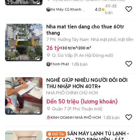
2 phút trước
10
49
đã
4.0
Xe Máy Cũ Khanh
bán
Khanh
Nha mat tien dang cho thue 60tr
thang
7 PN
Hướng Tây Nam
Nhà mặt phố, mặt tiền
26 tỷ
130 tr/m²
200 m²
Q. Gò Vấp
(
P. An Hội Đông
mới)
2 phút trước
3
1
đã bán
Thinh Phát
NGHỀ GIÚP NHIỀU NGƯỜI ĐỔI ĐỜI
THU NHẬP HƠN 40TR+
NHÀ PHỐ CHÍNH CHỦ HCM
Đến 50 triệu (lương khoán)
Quận 7
(
P. Phú Thuận
mới)
2 phút trước
6
1
đã bán
KINH DOANH NHÀ PHỐ HCM
SẴN MÁY LẠNH TỦ LẠNH -
GÁC CAO - TRỌ SINH VIÊN - SÁT