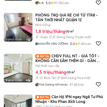
5.0
191
đã bán
SJK
PHÒNG TRỌ GIÁ RẺ CHỈ TỪ 1TR8 -
TÂN THỚI NHẤT QUẬN 12
Nhà trống
1,8 triệu/tháng
20 m²
Quận 12
(
P. Đông Hưng Thuận
mới)
3 phút trước
5
5.0
9
đã bán
NGUYỄN VĂN CƯỜNG
CHDV FULL NT - GIÁ TỐT -
KHÔNG CẦN SẮM THÊM GÌ - GẦN
AEON TÂN PHÚ
Nội thất cao cấp
4,5 triệu/tháng
30 m²
Q. Bình Tân
(
P. Bình Hưng Hòa
mới)
3 phút trước
8
81
đã bán
Thái Dương HiFriendz
Căn Hộ 1PN ngay Ngã Tư Phú
Nhuận - Khu Phan Xích Long
1 PN
Căn hộ dịch vụ, mini