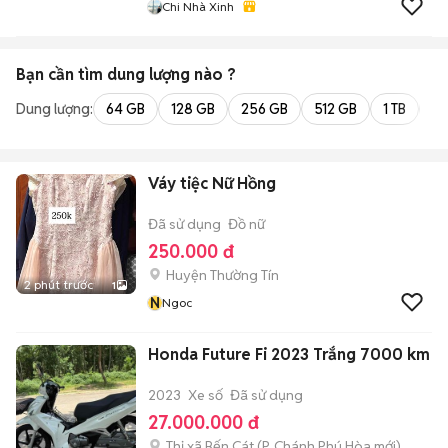
Chi Nhà Xinh
Bạn cần tìm
dung lượng
nào ?
Dung lượng:
64 GB
128 GB
256 GB
512 GB
1 TB
2 
Váy tiệc Nữ Hồng
Đã sử dụng
Đồ nữ
250.000 đ
Huyện Thường Tín
2 phút trước
1
N
Ngoc
Honda Future Fi 2023 Trắng 7000 km
2023
Xe số
Đã sử dụng
27.000.000 đ
Thị xã Bến Cát
(
P. Chánh Phú Hòa
mới)