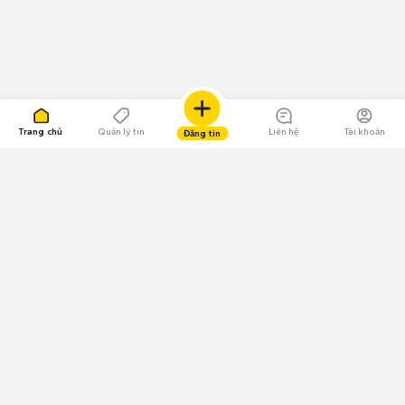
Trang chủ
Quản lý tin
Liên hệ
Tài khoản
Đăng tin
109.000 Bình chọn
Tải ứng dụng Chợ Tốt
Về Chợ Tốt
Quy chế sàn
Chính sách bảo mật
Giải quyết tranh chấp
CÔNG TY TNHH CHỢ TỐT - Người đại diện theo pháp luật: