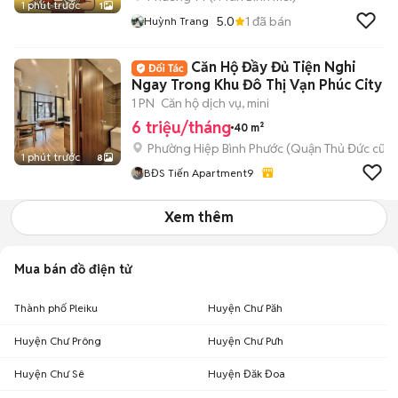
1 phút trước
1
5.0
1
đã bán
Huỳnh Trang
Căn Hộ Đầy Đủ Tiện Nghi
Ngay Trong Khu Đô Thị Vạn Phúc City
1 PN
Căn hộ dịch vụ, mini
6 triệu/tháng
40 m²
Phường Hiệp Bình Phước (Quận Thủ Đức cũ)
1 phút trước
8
BĐS Tiến Apartment9
Xem thêm
Mua bán đồ điện tử
Thành phố Pleiku
Huyện Chư Păh
Huyện Chư Prông
Huyện Chư Pưh
Huyện Chư Sê
Huyện Đăk Đoa