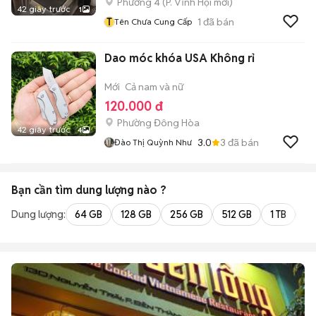
Phường 4
(
P. Vĩnh Hội
mới)
42 giây trước
1
T
1
đã bán
Tên Chưa Cung Cấp
Dao móc khóa USA Không rỉ
Mới
Cả nam và nữ
120.000 đ
Phường Đông Hòa
42 giây trước
4
3.0
3
đã bán
Đào Thị Quỳnh Như
Bạn cần tìm
dung lượng
nào ?
Dung lượng:
64 GB
128 GB
256 GB
512 GB
1 TB
2 