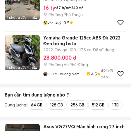
16 tỷ
67 tr/m²
240 m²
Phường Phú Thuận
1 phút trước
3
V
3.5
Văn Quý
Yamaha Grande 125cc ABS Đk 2022
Đen bóng bstp
2022
Tay ga
100 - 175 cc
Đã sử dụng
28.800.000 đ
Phường An Phú Đông
1 phút trước
8
491
đã
4.5
CHXM Phương Nam
bán
Chuyên Bán Xe Trả
Góp
Bạn cần tìm
dung lượng
nào ?
Dung lượng:
64 GB
128 GB
256 GB
512 GB
1 TB
2 
Asus VG27VQ Màn hình cong 27 inch