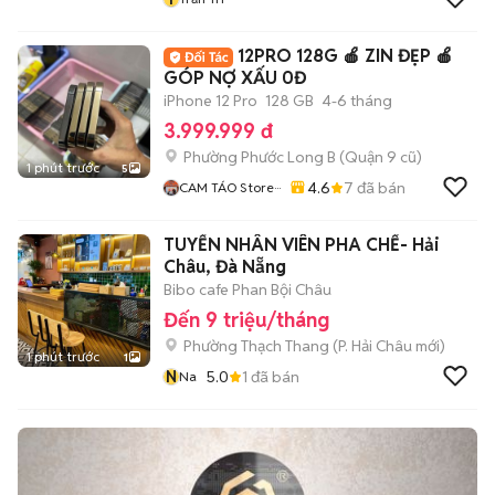
12PRO 128G 🍎 ZIN ĐẸP 🍎
GÓP NỢ XẤU 0Đ
iPhone 12 Pro
128 GB
4-6 tháng
3.999.999 đ
Phường Phước Long B (Quận 9 cũ)
1 phút trước
5
4.6
7
đã bán
CAM TÁO Store···
TUYỂN NHÂN VIÊN PHA CHẾ- Hải
Châu, Đà Nẵng
Bibo cafe Phan Bội Châu
Đến 9 triệu/tháng
Phường Thạch Thang
(
P. Hải Châu
mới)
1 phút trước
1
N
5.0
1
đã bán
Na