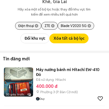
Khê, Gia Lai
Hãy xóa một số bộ lọc hoặc thay đổi khu vực tìm 
kiếm để xem nhiều kết quả hơn
Điện thoại
ZTE
Blade V2020 5G
Đổi khu vực
Xóa tất cả bộ lọc
Tin đăng mới
Máy nướng bánh mì Hitachi EW-410
Đỏ
Đã sử dụng
Hitachi
400.000 đ
Phường 3
(
P. Bàn Cờ
mới)
30 giây trước
1
Duy