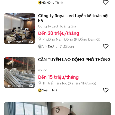
H
Hà Hồng Thịnh
Công ty Royal Led tuyển kế toán nội
bộ
Công ty Led Hoàng Gia
Đến 20 triệu/tháng
Phường Nam Đồng
(
P. Đống Đa
mới)
1 phút trước
4
7
đã bán
Anh Dương
CẦN TUYỂN LAO ĐỘNG PHỔ THÔNG
vnlico
Đến 15 triệu/tháng
Thị trấn Tân Túc
(
Xã Tân Nhựt
mới)
1 phút trước
1
Q
Quỳnh Nhi