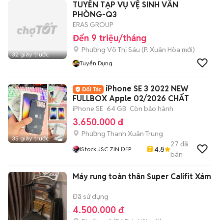
TUYỂN TẠP VỤ VỆ SINH VĂN
PHÒNG-Q3
ERAS GROUP
Đến 9 triệu/tháng
Phường Võ Thị Sáu
(
P. Xuân Hòa
mới)
32 giây trước
Tuyển Dụng
iPhone SE 3 2022 NEW
FULLBOX Apple 02/2026 CHẤT
iPhone SE
64 GB
Còn bảo hành
3.650.000 đ
Phường Thanh Xuân Trung
35 giây trước
4
27
đã
4.8
IStock.JSC ZIN ĐẸP
bán
CHẤT Giá Rẻ Nhất
Máy rung toàn thân Super Califit Xám
Đã sử dụng
4.500.000 đ