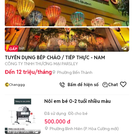
Tin nổi bật
4
TUYỂN DỤNG BẾP CHẢO / TIẾP THỰC - NAM
CÔNG TY TNHH THƯƠNG MẠI PARSLEY
Đến 12 triệu/tháng
Phường Bến Thành
C
Bấm để hiện số
Chat
Changgg
Nôi em bé 0-2 tuổi nhiều màu
Đã sử dụng
Đồ cho bé
500.000 đ
Phường Bình Hiên
(
P. Hòa Cường
mới)
43 giây trước
2