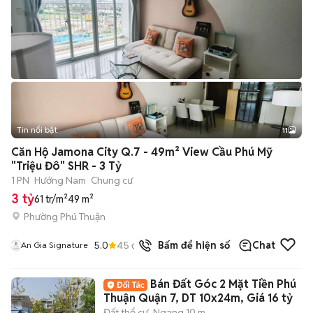
Tin nổi bật
11
+
2
Căn Hộ Jamona City Q.7 - 49m² View Cầu Phú Mỹ
"Triệu Đô" SHR - 3 Tỷ
1 PN
Hướng Nam
Chung cư
3 tỷ
61 tr/m²
49 m²
Phường Phú Thuận
5.0
45
đã bán
Bấm để hiện số
Chat
An Gia Signature
Bán Đất Góc 2 Mặt Tiền Phú
Thuận Quận 7, DT 10x24m, Giá 16 tỷ
Đất thổ cư
Ngang 10 m