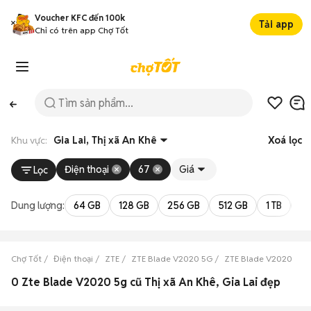
Voucher KFC đến 100k
Tải app
Chỉ có trên app Chợ Tốt
Khu vực:
Gia Lai, Thị xã An Khê
Xoá lọc
Điện thoại
67
Giá
Lọc
Dung lượng:
64 GB
128 GB
256 GB
512 GB
1 TB
2 
Chợ Tốt
Điện thoại
ZTE
ZTE Blade V2020 5G
ZTE Blade V2020 5G G
0 Zte Blade V2020 5g cũ Thị xã An Khê, Gia Lai đẹp