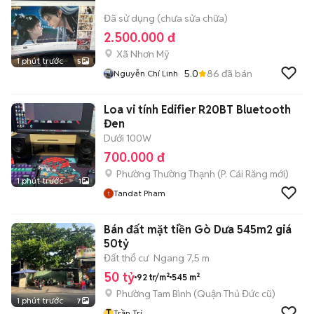
Đã sử dụng (chưa sửa chữa)
2.500.000 đ
Xã Nhơn Mỹ
1 phút trước
5
5.0
86
đã bán
Nguyễn Chí Linh
Loa vi tính Edifier R20BT Bluetooth
Đen
Dưới 100W
700.000 đ
Phường Thường Thạnh
(
P. Cái Răng
mới)
1 phút trước
1
Tandat Pham
Bán đất mặt tiền Gò Dưa 545m2 giá
50tỷ
Đất thổ cư
Ngang 7,5 m
50 tỷ
92 tr/m²
545 m²
Phường Tam Bình (Quận Thủ Đức cũ)
1 phút trước
7
T
Trần Trí