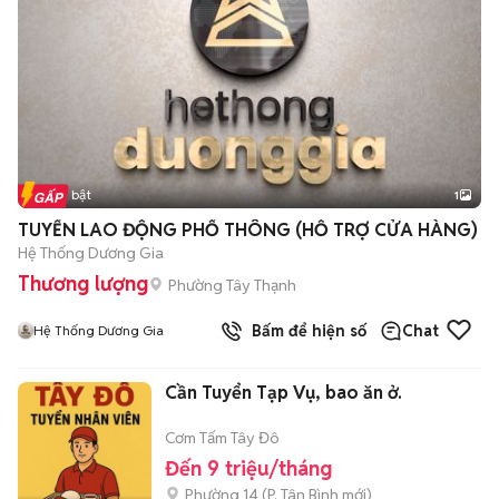
Tin nổi bật
1
TUYỂN LAO ĐỘNG PHỔ THÔNG (HỖ TRỢ CỬA HÀNG)
Hệ Thống Dương Gia
Thương lượng
Phường Tây Thạnh
Bấm để hiện số
Chat
Hệ Thống Dương Gia
Cần Tuyển Tạp Vụ, bao ăn ở.
Cơm Tấm Tây Đô
Đến 9 triệu/tháng
Phường 14
(
P. Tân Bình
mới)