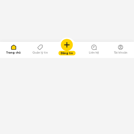
Trang chủ
Quản lý tin
Liên hệ
Tài khoản
Đăng tin
109.000 Bình chọn
Tải ứng dụng Chợ Tốt
Về Chợ Tốt
Quy chế sàn