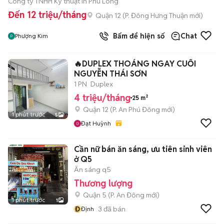
Công ty TNHH Kỹ thuật In Phú Long
Đến 12 triệu/tháng
Quận 12
(
P. Đông Hưng Thuận
mới)
Bấm để hiện số
Chat
Phượng Kim
🔥DUPLEX THOÁNG NGAY CUỐI
NGUYỄN THÁI SƠN
1 PN
Duplex
4 triệu/tháng
25 m²
Quận 12
(
P. An Phú Đông
mới)
1 phút trước
5
Đạt Huỳnh
Cần nữ bán ăn sáng, ưu tiên sinh viên
ở Q5
Ăn sáng q5
Thương lượng
Quận 5
(
P. An Đông
mới)
1 phút trước
1
Đ
3
đã bán
Định