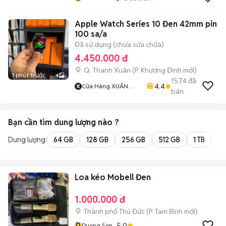
Apple Watch Series 10 Đen 42mm pin
100 sa/a
Đã sử dụng (chưa sửa chữa)
4.450.000 đ
Q. Thanh Xuân
(
P. Khương Đình
mới)
1 phút trước
4
1574
đã
4.4
Cửa Hàng XUÂN
bán
CHÍNH APPLE
Bạn cần tìm
dung lượng
nào ?
Dung lượng:
64 GB
128 GB
256 GB
512 GB
1 TB
2 
Loa kéo Mobell Đen
1.000.000 đ
Thành phố Thủ Đức
(
P. Tam Bình
mới)
D
5.0
Duong Son