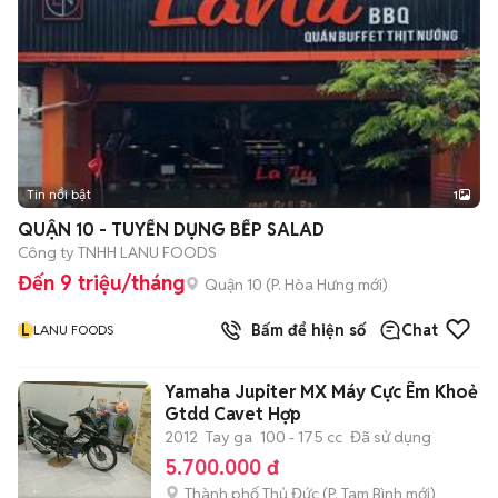
Tin nổi bật
1
QUẬN 10 - TUYỂN DỤNG BẾP SALAD
Công ty TNHH LANU FOODS
Đến 9 triệu/tháng
Quận 10
(
P. Hòa Hưng
mới)
L
Bấm để hiện số
Chat
LANU FOODS
Yamaha Jupiter MX Máy Cực Êm Khoẻ
Gtdd Cavet Hợp
2012
Tay ga
100 - 175 cc
Đã sử dụng
5.700.000 đ
Thành phố Thủ Đức
(
P. Tam Bình
mới)