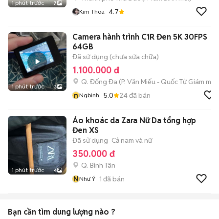
1 phút trước
7
4.7
Kim Thoa
Camera hành trình C1R Đen 5K 30FPS
64GB
Đã sử dụng (chưa sửa chữa)
1.100.000 đ
Q. Đống Đa
(
P. Văn Miếu - Quốc Tử Giám
mới)
1 phút trước
3
n
5.0
24
đã bán
Ngbinh
Áo khoác da Zara Nữ Da tổng hợp
Đen XS
Đã sử dụng
Cả nam và nữ
350.000 đ
Q. Bình Tân
1 phút trước
4
N
1
đã bán
Như Ý
Bạn cần tìm
dung lượng
nào ?