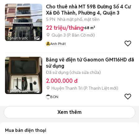
Cho thuê nhà MT 59B Đường Số 4 Cư
Xá Đô Thành, Phường 4, Quận 3
5 PN
Nhà mặt phố, mặt tiền
22 triệu/tháng
68 m²
Quận 3
(
P. Bàn Cờ
mới)
1 phút trước
5
A
Anh Phát
Bảng vẽ điện tử Gaomon GM116HD đã
sử dụng
Đã sử dụng (chưa sửa chữa)
2.000.000 đ
Huyện Thanh Trì
(
P. Thanh Liệt
mới)
1 phút trước
3
BON
Xem thêm
Mua bán điện thoại