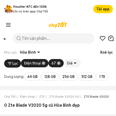
Voucher KFC đến 100k
Tải app
Chỉ có trên app Chợ Tốt
Khu vực:
Hòa Bình
Xoá lọc
Điện thoại
67
Giá
Lọc
Dung lượng:
64 GB
128 GB
256 GB
512 GB
1 TB
2 
Chợ Tốt
Điện thoại
ZTE
ZTE Blade V2020 5G
ZTE Blade V2020 5G 
0 Zte Blade V2020 5g cũ Hòa Bình đẹp