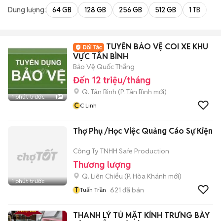
Dung lượng:
64 GB
128 GB
256 GB
512 GB
1 TB
2 
TUYỂN BẢO VỆ COI XE KHU
VỰC TÂN BÌNH
Bảo Vệ Quốc Thắng
Đến 12 triệu/tháng
Q. Tân Bình
(
P. Tân Bình
mới)
1 phút trước
1
C
C Linh
Thợ Phụ /Học Việc Quảng Cáo Sự Kiện
Công Ty TNHH Safe Production
Thương lượng
Q. Liên Chiểu
(
P. Hòa Khánh
mới)
1 phút trước
T
621
đã bán
Tuấn Trần
THANH LÝ TỦ MẶT KÍNH TRƯNG BÀY