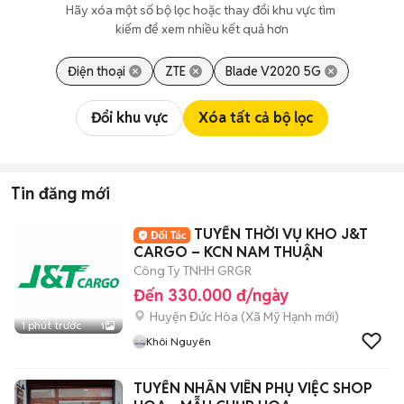
Hãy xóa một số bộ lọc hoặc thay đổi khu vực tìm 
kiếm để xem nhiều kết quả hơn
Điện thoại
ZTE
Blade V2020 5G
Đổi khu vực
Xóa tất cả bộ lọc
Tin đăng mới
TUYỂN THỜI VỤ KHO J&T
CARGO – KCN NAM THUẬN
Công Ty TNHH GRGR
Đến 330.000 đ/ngày
Huyện Đức Hòa
(
Xã Mỹ Hạnh
mới)
1 phút trước
1
Khôi Nguyên
TUYỂN NHÂN VIÊN PHỤ VIỆC SHOP