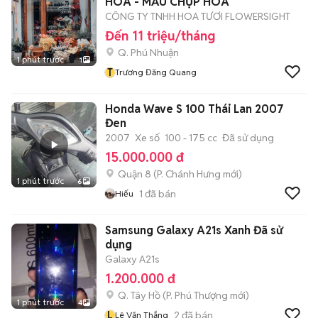
HOA - MẪU CHỤP HOA
CÔNG TY TNHH HOA TƯƠI FLOWERSIGHT
Đến 11 triệu/tháng
Q. Phú Nhuận
1 phút trước
1
T
Trương Đăng Quang
Honda Wave S 100 Thái Lan 2007
Đen
2007
Xe số
100 - 175 cc
Đã sử dụng
15.000.000 đ
Quận 8
(
P. Chánh Hưng
mới)
1 phút trước
6
1
đã bán
Hiếu
Samsung Galaxy A21s Xanh Đã sử
dụng
Galaxy A21s
1.200.000 đ
Q. Tây Hồ
(
P. Phú Thượng
mới)
1 phút trước
4
L
2
đã bán
Lê Văn Thắng