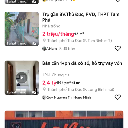
1 phút trước
3
Trọ gần BV.Thủ Đức, PVĐ, THPT Tam
Phú
Nhà trống
2 triệu/tháng
16 m²
Thành phố Thủ Đức
(
P. Tam Bình
mới)
1 phút trước
4
5
đã bán
A.nam
Bán căn 1+pn đã có sổ, hỗ trợ vay vốn
1 PN
Chung cư
2,4 tỷ
59 tr/m²
41 m²
Thành phố Thủ Đức
(
P. Long Bình
mới)
1 phút trước
3
Quy Nguyen Thi Hong Minh