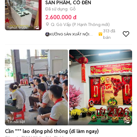
SẢN PHẨM, CÓ ĐÈN
Đã sử dụng
Gỗ
2.600.000 đ
Q. Gò Vấp
(
P. Hạnh Thông
mới)
1 phút trước
1
313
đã
XƯỞNG SẢN XUẤT NỘI
bán
THẤT VÁN MDF
Tin nổi bật
2
Cần *** lao động phổ thông (đi làm ngay)