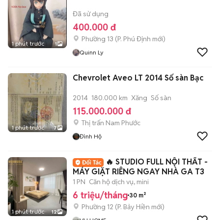
Đã sử dụng
400.000 đ
Phường 13
(
P. Phú Định
mới)
1 phút trước
1
Quinn Ly
Chevrolet Aveo LT 2014 Số sàn Bạc
2014
180.000 km
Xăng
Số sàn
115.000.000 đ
Thị trấn Nam Phước
1 phút trước
7
Đình Hộ
🔥 STUDIO FULL NỘI THẤT -
MÁY GIẶT RIÊNG NGAY NHÀ GA T3
1 PN
Căn hộ dịch vụ, mini
6 triệu/tháng
30 m²
Phường 12
(
P. Bảy Hiền
mới)
1 phút trước
12