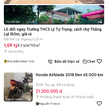
Tin nổi bật
5
Lô đất ngay Trường THCS Lý Tự Trọng, cách chợ Thắng
Lợi 150m, giá rẻ
Đất thổ cư
Ngang 5,25 m
1,09 tỷ
9,7 tr/m²
113 m²
Xã An Phú
P
Bấm để hiện số
Chat
PHỤ KIỆN MINH THƯ
Honda Airblade 2018 Đen 65.000 km
2018
Tay ga
Đã sử dụng
21.200.000 đ
Phường Thạnh Xuân
(
P. Thới An
mới)
2 phút trước
7
Nguyễn Francis