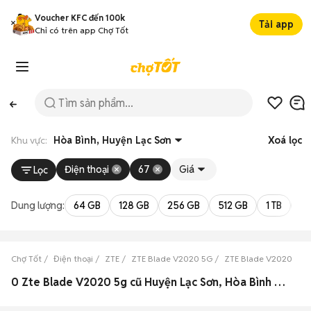
Voucher KFC đến 100k
Tải app
Chỉ có trên app Chợ Tốt
Khu vực:
Hòa Bình, Huyện Lạc Sơn
Xoá lọc
Điện thoại
67
Giá
Lọc
Dung lượng:
64 GB
128 GB
256 GB
512 GB
1 TB
2 
Chợ Tốt
Điện thoại
ZTE
ZTE Blade V2020 5G
ZTE Blade V2020 5G 
0 Zte Blade V2020 5g cũ Huyện Lạc Sơn, Hòa Bình đẹp