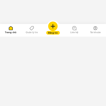
Trang chủ
Quản lý tin
Liên hệ
Tài khoản
Đăng tin
109.000 Bình chọn
Tải ứng dụng Chợ Tốt
Về Chợ Tốt
Quy chế sàn
Chính sách bảo mật
Giải quyết tranh chấp
CÔNG TY TNHH CHỢ TỐT - Người đại diện theo pháp luật: