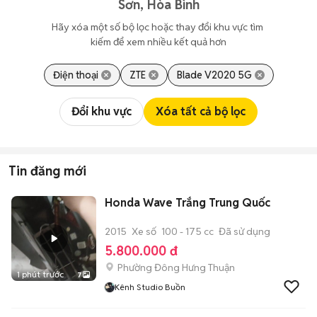
Sơn, Hòa Bình
Hãy xóa một số bộ lọc hoặc thay đổi khu vực tìm 
kiếm để xem nhiều kết quả hơn
Điện thoại
ZTE
Blade V2020 5G
Đổi khu vực
Xóa tất cả bộ lọc
Tin đăng mới
Honda Wave Trắng Trung Quốc
2015
Xe số
100 - 175 cc
Đã sử dụng
5.800.000 đ
Phường Đông Hưng Thuận
1 phút trước
7
Kênh Studio Buồn