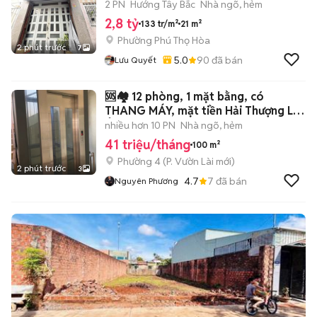
x 7m]
2 PN
Hướng Tây Bắc
Nhà ngõ, hẻm
2,8 tỷ
133 tr/m²
21 m²
Phường Phú Thọ Hòa
2 phút trước
7
5.0
90
đã bán
Lưu Quyết
🆘🏘️ 12 phòng, 1 mặt bằng, có
THANG MÁY, mặt tiền Hải Thượng Lãn
Ông.
nhiều hơn 10 PN
Nhà ngõ, hẻm
41 triệu/tháng
100 m²
Phường 4
(
P. Vườn Lài
mới)
2 phút trước
3
4.7
7
đã bán
Nguyên Phương