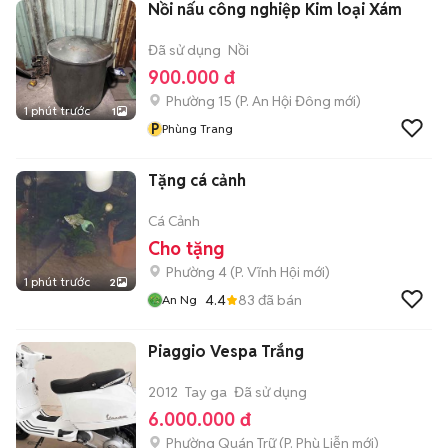
Nồi nấu công nghiệp Kim loại Xám
Đã sử dụng
Nồi
900.000 đ
Phường 15
(
P. An Hội Đông
mới)
1 phút trước
1
P
Phùng Trang
Tặng cá cảnh
Cá Cảnh
Cho tặng
Phường 4
(
P. Vĩnh Hội
mới)
1 phút trước
2
4.4
83
đã bán
An Ng
Piaggio Vespa Trắng
2012
Tay ga
Đã sử dụng
6.000.000 đ
Phường Quán Trữ
(
P. Phù Liễn
mới)