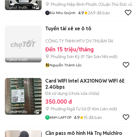
Phường Hiệp Bình Phước (Quận Thủ Đức cũ)
1 phút trước
18
4.9
269
đã bán
Bùi Nhu Quỳnh
Tuyển tài xê xe ô tô
CÔNG TY TNHH MTV DV THUẬN TÀI
Đến 15 triệu/tháng
Phường Sơn Kỳ
(
P. Tân Sơn Nhì
mới)
1 phút trước
N
Nguyễn Thành Lộc
Card WIFI Intel AX210NGW WIFI 6E
2.4Gbps
Đã sử dụng (chưa sửa chữa)
350.000 đ
Phường Ngã Tư Sở
(
P. Kim Liên
mới)
1 phút trước
3
4.9
15
đã bán
ANH LAPTOP
Cần pass mô hình Hà Trụ Muichiro