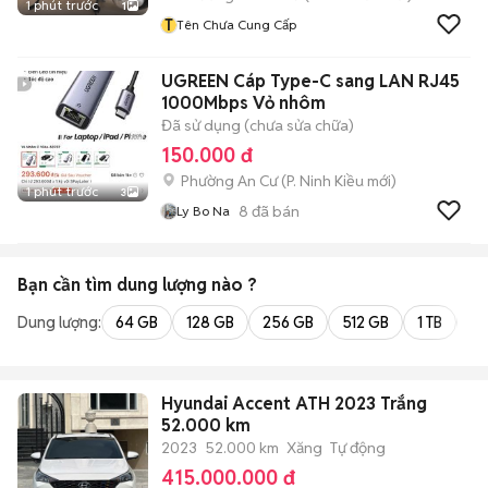
1 phút trước
1
T
Tên Chưa Cung Cấp
UGREEN Cáp Type-C sang LAN RJ45
1000Mbps Vỏ nhôm
Đã sử dụng (chưa sửa chữa)
150.000 đ
Phường An Cư
(
P. Ninh Kiều
mới)
1 phút trước
3
8
đã bán
Ly Bo Na
Bạn cần tìm
dung lượng
nào ?
Dung lượng:
64 GB
128 GB
256 GB
512 GB
1 TB
2 
Hyundai Accent ATH 2023 Trắng
52.000 km
2023
52.000 km
Xăng
Tự động
415.000.000 đ