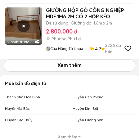
GIƯỜNG HỘP GỖ CÔNG NGHIỆP
MDF 1M6 2M CÓ 2 HỘP KÉO
Đã sử dụng
Giường đôi 1.6m x 2m
2.800.000 đ
Phường Phú Lợi
2 phút trước
1
3226
đã
4.9
Cửa Hàng Tủ Nhựa
bán
Đài Loan Hoàng
Quân
Xem thêm
Mua bán đồ điện tử
Thành phố Hòa Bình
Huyện Cao Phong
Huyện Đà Bắc
Huyện Kim Bôi
Huyện Lạc Thủy
Huyện Lương Sơn
Xem thêm