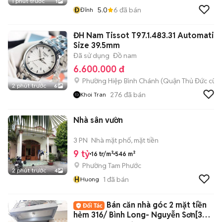
1 phút trước
1
Đ
5.0
6
đã bán
Đĩnh
ĐH Nam Tissot T97.1.483.31 Automatic
Size 39.5mm
Đã sử dụng
Đồ nam
6.600.000 đ
Phường Hiệp Bình Chánh (Quận Thủ Đức cũ)
2 phút trước
6
276
đã bán
Khoi Tran
Nhà sân vườn
3 PN
Nhà mặt phố, mặt tiền
9 tỷ
16 tr/m²
546 m²
Phường Tam Phước
2 phút trước
4
H
1
đã bán
Huong
Bán căn nhà góc 2 mặt tiền
hẻm 316/ Bình Long- Nguyễn Sơn[3m