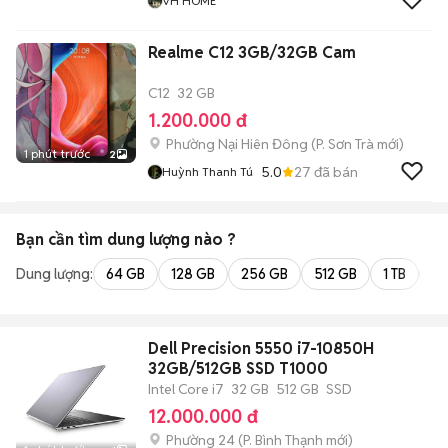
VH HOME
Realme C12 3GB/32GB Cam
C12
32 GB
1.200.000 đ
Phường Nại Hiên Đông
(
P. Sơn Trà
mới)
1 phút trước
2
5.0
27
đã bán
Huỳnh Thanh Tú
Bạn cần tìm
dung lượng
nào ?
Dung lượng:
64 GB
128 GB
256 GB
512 GB
1 TB
2 
Dell Precision 5550 i7-10850H
32GB/512GB SSD T1000
Intel Core i7
32 GB
512 GB
SSD
12.000.000 đ
Phường 24
(
P. Bình Thạnh
mới)