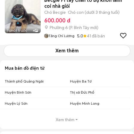
Becgie F1 tay chân to bự khôn lanh
coi nhà giỏi
Chó Becgie
Chó con (dưới 3 tháng tuổi)
600.000 đ
Phường 6
(
P. Bình Tây
mới)
1 phút trước
4
5.0
41
đã bán
Tăng Chí Lương
Xem thêm
Mua bán đồ điện tử
Thành phố Quảng Ngãi
Huyện Ba Tơ
Huyện Bình Sơn
Thị xã Đức Phổ
Huyện Lý Sơn
Huyện Minh Long
Xem thêm