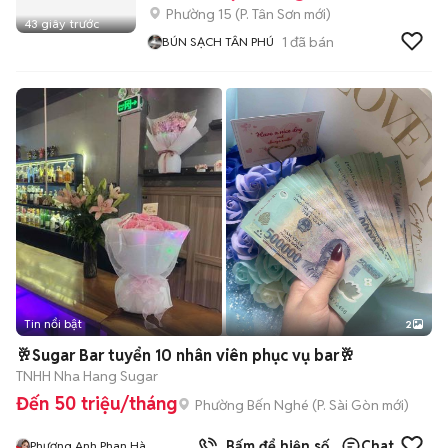
Phường 15
(
P. Tân Sơn
mới)
43 giây trước
1
đã bán
BÚN SẠCH TÂN PHÚ
Tin nổi bật
2
🥂Sugar Bar tuyển 10 nhân viên phục vụ bar🥂
TNHH Nha Hang Sugar
Đến 50 triệu/tháng
Phường Bến Nghé
(
P. Sài Gòn
mới)
Bấm để hiện số
Chat
Phương Anh Phan Hà