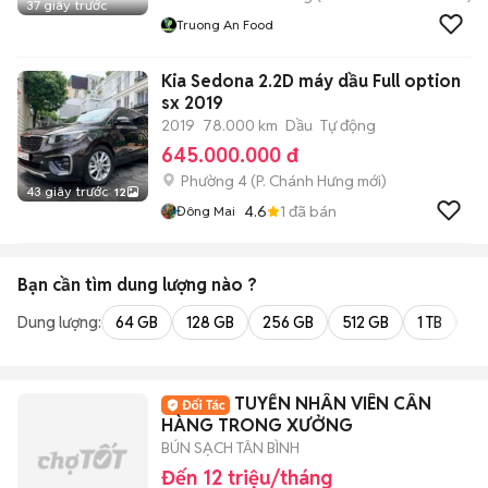
37 giây trước
Truong An Food
Kia Sedona 2.2D máy dầu Full option
sx 2019
2019
78.000 km
Dầu
Tự động
645.000.000 đ
Phường 4
(
P. Chánh Hưng
mới)
43 giây trước
12
4.6
1
đã bán
Đông Mai
Bạn cần tìm
dung lượng
nào ?
Dung lượng:
64 GB
128 GB
256 GB
512 GB
1 TB
2 
TUYỂN NHÂN VIÊN CÂN
HÀNG TRONG XƯỞNG
BÚN SẠCH TÂN BÌNH
Đến 12 triệu/tháng