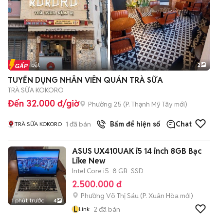
Tin nổi bật
2
TUYỂN DỤNG NHÂN VIÊN QUÁN TRÀ SỮA
TRÀ SỮA KOKORO
Đến 32.000 đ/giờ
Phường 25
(
P. Thạnh Mỹ Tây
mới)
1
đã bán
Bấm để hiện số
Chat
TRÀ SỮA KOKORO
ASUS UX410UAK i5 14 inch 8GB Bạc
Like New
Intel Core i5
8 GB
SSD
2.500.000 đ
Phường Võ Thị Sáu
(
P. Xuân Hòa
mới)
1 phút trước
4
L
2
đã bán
Link