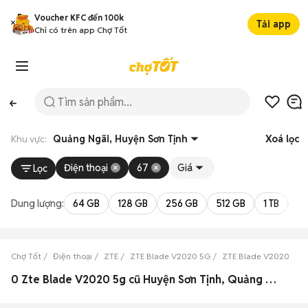
Voucher KFC đến 100k
Tải app
Chỉ có trên app Chợ Tốt
Khu vực:
Quảng Ngãi, Huyện Sơn Tịnh
Xoá lọc
Điện thoại
67
Giá
Lọc
Dung lượng:
64 GB
128 GB
256 GB
512 GB
1 TB
2 
Chợ Tốt
Điện thoại
ZTE
ZTE Blade V2020 5G
ZTE Blade V2020 5G 
0 Zte Blade V2020 5g cũ Huyện Sơn Tịnh, Quảng Ngãi đẹp