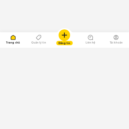
Trang chủ
Quản lý tin
Liên hệ
Tài khoản
Đăng tin
109.000 Bình chọn
Tải ứng dụng Chợ Tốt
Về Chợ Tốt
Quy chế sàn
Chính sách bảo mật
Giải quyết tranh chấp
CÔNG TY TNHH CHỢ TỐT - Người đại diện theo pháp luật: