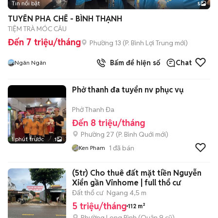
Tin nổi bật
5
TUYỂN PHA CHẾ - BÌNH THẠNH
TIỆM TRÀ MÓC CÂU
Đến 7 triệu/tháng
Phường 13
(
P. Bình Lợi Trung
mới)
Bấm để hiện số
Chat
Ngân Ngân
Phở thanh đa tuyển nv phục vụ
Phở Thanh Đa
Đến 8 triệu/tháng
Phường 27
(
P. Bình Quới
mới)
1 phút trước
1
1
đã bán
Ken Pham
(5tr) Cho thuê đất mặt tiền Nguyễn
Xiển gần Vinhome | full thổ cư
Đất thổ cư
Ngang 4,5 m
5 triệu/tháng
112 m²
Phường Long Bình (Quận 9 cũ)