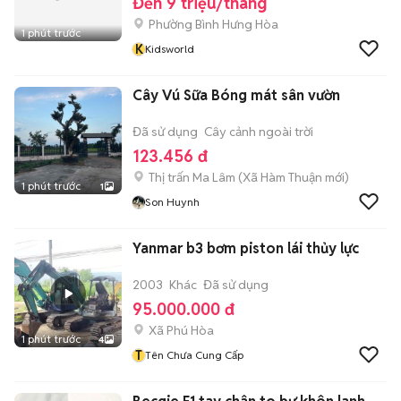
Đến 9 triệu/tháng
Phường Bình Hưng Hòa
1 phút trước
K
Kidsworld
Cây Vú Sữa Bóng mát sân vườn
Đã sử dụng
Cây cảnh ngoài trời
123.456 đ
Thị trấn Ma Lâm
(
Xã Hàm Thuận
mới)
1 phút trước
1
Son Huynh
Yanmar b3 bơm piston lái thủy lực
2003
Khác
Đã sử dụng
95.000.000 đ
Xã Phú Hòa
1 phút trước
4
T
Tên Chưa Cung Cấp