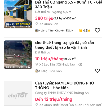
Đất Thổ Cư ngang 5,5 - 80m² TC - Giá
380 Triệu
Đất thổ cư
Ngang 5,5 m
380 triệu
2,9 tr/m²
132 m²
Xã Xuân Sơn
22 giây trước
4
4.5
Hoàng Tân - Chuyên Đất Nền
Giá Rẻ Đầu Tư
cho thuê trang trại gà đá , có sẵn
trang thiết bị vào là vận hành
Đất thổ cư
10 triệu/tháng
2500 m²
Xã Lạc Tấn
(
Xã Nhựt Tảo
mới)
32 giây trước
3
1
đã bán
A Long
Cần tuyển: NAM LAO ĐỘNG PHỔ
THÔNG - Hóc Môn
Công ty TNHH TMDV XNK Trường An
Đến 12 triệu/tháng
Xã Xuân Thới Đông
(
Xã Xuân Thới Sơn
mới)