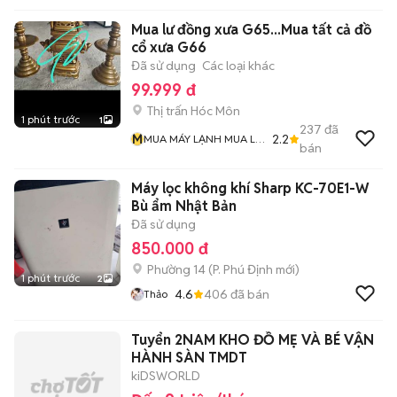
Mua lư đồng xưa G65...Mua tất cả đồ
cổ xưa G66
Đã sử dụng
Các loại khác
99.999 đ
Thị trấn Hóc Môn
1 phút trước
1
237
đã
M
2.2
MUA MÁY LẠNH MUA LƯ
bán
ĐỒNG Và MUA ĐỒ CỔ
Máy lọc không khí Sharp KC-70E1-W
Bù ẩm Nhật Bản
Đã sử dụng
850.000 đ
Phường 14
(
P. Phú Định
mới)
1 phút trước
2
4.6
406
đã bán
Thảo
Tuyển 2NAM KHO ĐỒ MẸ VÀ BÉ VẬN
HÀNH SÀN TMDT
kiDSWORLD