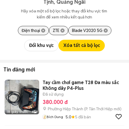
Tịnh, Quảng Ngãi
Hãy xóa một số bộ lọc hoặc thay đổi khu vực tìm 
kiếm để xem nhiều kết quả hơn
Điện thoại
ZTE
Blade V2020 5G
Đổi khu vực
Xóa tất cả bộ lọc
Tin đăng mới
Tay cầm chơi game T28 Đa màu sắc
Không dây P4-Plus
Đã sử dụng
380.000 đ
Phường Hiệp Thành
(
P. Tân Thới Hiệp
mới)
18 giây trước
4
5.0
5
đã bán
Bích Dung