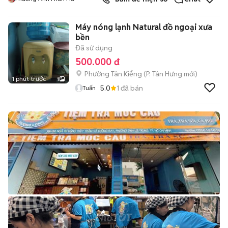
Máy nóng lạnh Natural đồ ngoại xưa
bền
Đã sử dụng
500.000 đ
Phường Tân Kiểng
(
P. Tân Hưng
mới)
1 phút trước
1
5.0
1
đã bán
Tuấn