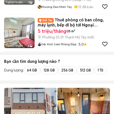
1 phút trước
3
12
đã bán
Khuong Dao Mien Tay
Thuê phòng có ban công,
máy lạnh, bếp đi bộ tới Ngoại
Thương, GTVT
5 triệu/tháng
25 m²
Phường 25
(
P. Thạnh Mỹ Tây
mới)
5.0
Gái Xinh Sale Phòng Đẹp
1 phút trước
6
Bạn cần tìm
dung lượng
nào ?
Dung lượng:
64 GB
128 GB
256 GB
512 GB
1 TB
2 