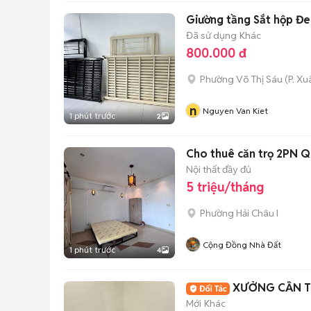
Giường tầng Sắt hộp Đe
Đã sử dụng
Khác
800.000 đ
Phường Võ Thị Sáu
(
P. X
n
Nguyen Van Kiet
1 phút trước
2
Cho thuê căn trọ 2PN Q
Nội thất đầy đủ
5 triệu/tháng
Phường Hải Châu I
Cộng Đồng Nhà Đất
1 phút trước
4
XƯỞNG CẦN T
Mới
Khác