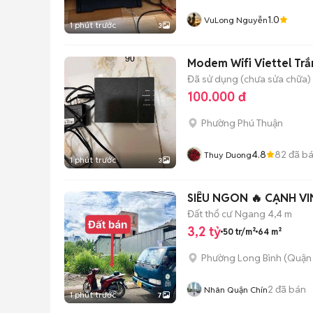
1.0
VuLong Nguyễn
1 phút trước
3
Modem Wifi Viettel Trắ
Đã sử dụng (chưa sửa chữa)
100.000 đ
Phường Phú Thuận
4.8
82
đã b
Thuy Duong
1 phút trước
3
SIÊU NGON 🔥 CẠNH VI
Đất thổ cư
Ngang 4,4 m
3,2 tỷ
50 tr/m²
64 m²
Phường Long Bình (Quận 
2
đã bán
Nhân Quận Chín
1 phút trước
7