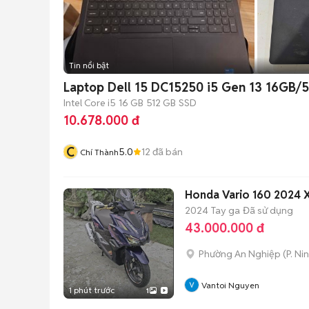
Tin nổi bật
Laptop Dell 15 DC15250 i5 Gen 13 16GB/
Intel Core i5
16 GB
512 GB
SSD
10.678.000 đ
C
5.0
12
đã bán
Chí Thành
Honda Vario 160 2024
2024
Tay ga
Đã sử dụng
43.000.000 đ
Phường An Nghiệp
(
P. Ni
Vantoi Nguyen
1 phút trước
1