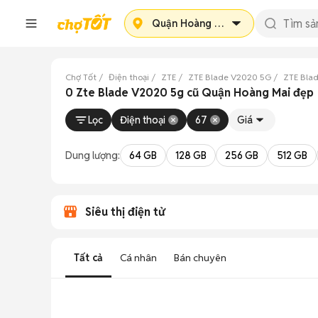
Quận Hoàng Mai
Chợ Tốt
Điện thoại
ZTE
ZTE Blade V2020 5G
ZTE Bla
0 Zte Blade V2020 5g cũ Quận Hoàng Mai đẹp
Lọc
Điện thoại
67
Giá
Dung lượng:
64 GB
128 GB
256 GB
512 GB
Siêu thị điện tử
Tất cả
Cá nhân
Bán chuyên