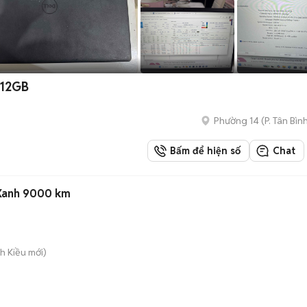
512GB
Phường 14
(
P. Tân Bìn
Bấm để hiện số
Chat
 Xanh 9000 km
nh Kiều
mới)