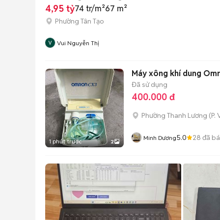
4,95 tỷ
74 tr/m²
67 m²
Phường Tân Tạo
Vui Nguyễn Thị
Máy xông khí dung Om
Đã sử dụng
400.000 đ
Phường Thanh Lương
(
P.
5.0
28
đã b
Minh Dương
1 phút trước
2