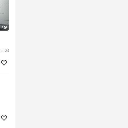
5
h
mới)