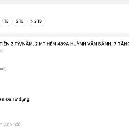
1 TB
2 TB
> 2 TB
IỀN 2 TỶ/NĂM, 2 MT HẺM 489A HUỲNH VĂN BÁNH, 7 TẦN
ẻm
mới)
en Đã sử dụng
am Định
mới)