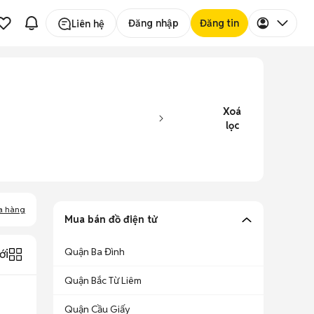
Đăng nhập
Đăng tin
Liên hệ
Xoá
lọc
a hàng
Mua bán đồ điện tử
Quận Ba Đình
ới
Quận Bắc Từ Liêm
Quận Cầu Giấy