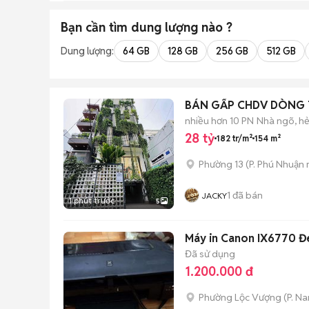
Bạn cần tìm
dung lượng
nào ?
Dung lượng:
64 GB
128 GB
256 GB
512 GB
BÁN GẤP CHDV DÒNG T
nhiều hơn 10 PN
Nhà ngõ, h
28 tỷ
182 tr/m²
154 m²
Phường 13
(
P. Phú Nhuận
1
đã bán
JACKY
1 phút trước
5
Máy in Canon IX6770 Đ
Đã sử dụng
1.200.000 đ
Phường Lộc Vượng
(
P. N