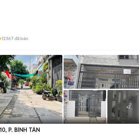
12367
đã bán
+
2
0, P. BÌNH TÂN