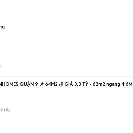
ng
án
NHOMES QUẬN 9 📌 64M2 💰 GIÁ 3,3 TỶ - 62m2 ngang 4.6M
9 cũ)