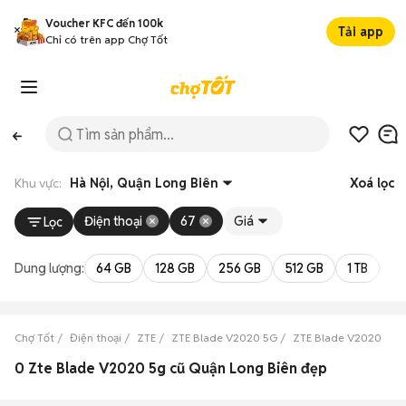
Voucher KFC đến 100k
Tải app
Chỉ có trên app Chợ Tốt
Khu vực:
Hà Nội, Quận Long Biên
Xoá lọc
Điện thoại
67
Giá
Lọc
Dung lượng:
64 GB
128 GB
256 GB
512 GB
1 TB
2 
Chợ Tốt
Điện thoại
ZTE
ZTE Blade V2020 5G
ZTE Blade V2020 5G 
0 Zte Blade V2020 5g cũ Quận Long Biên đẹp