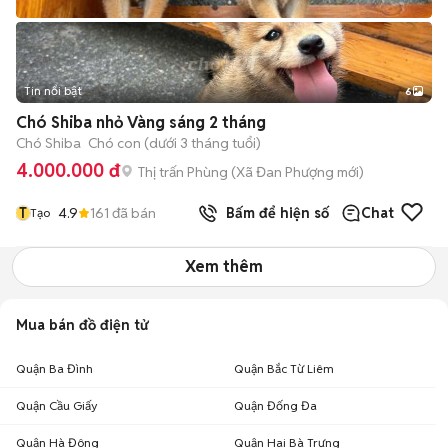
Tin nổi bật
6
+
2
Chó Shiba nhỏ Vàng sáng 2 tháng
Chó Shiba
Chó con (dưới 3 tháng tuổi)
4.000.000 đ
Thị trấn Phùng
(
Xã Đan Phượng
mới)
T
4.9
161
đã bán
Bấm để hiện số
Chat
Tạo
Xem thêm
Mua bán đồ điện tử
Quận Ba Đình
Quận Bắc Từ Liêm
Quận Cầu Giấy
Quận Đống Đa
Quận Hà Đông
Quận Hai Bà Trưng