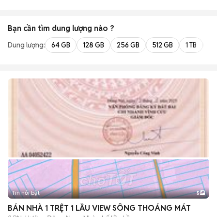
Bạn cần tìm
dung lượng
nào ?
Dung lượng:
64 GB
128 GB
256 GB
512 GB
1 TB
2 
Tin nổi bật
5
BÁN NHÀ 1 TRỆT 1 LẦU VIEW SÔNG THOÁNG MÁT