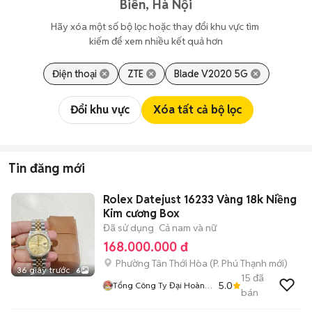
Biên, Hà Nội
Hãy xóa một số bộ lọc hoặc thay đổi khu vực tìm 
kiếm để xem nhiều kết quả hơn
Điện thoại
ZTE
Blade V2020 5G
Đổi khu vực
Xóa tất cả bộ lọc
Tin đăng mới
Rolex Datejust 16233 Vàng 18k Niềng
Kim cương Box
Đã sử dụng
Cả nam và nữ
168.000.000 đ
Phường Tân Thới Hòa
(
P. Phú Thạnh
mới)
36 giây trước
6
15
đã
5.0
Tổng Công Ty Đại Hoàng
bán
Minh