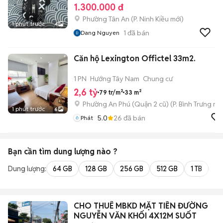
1.300.000 đ
Phường Tân An
(
P. Ninh Kiều
mới)
1 phút trước
4
1
đã bán
Dang Nguyen
Căn hộ Lexington Offictel 33m2.
1 PN
Hướng Tây Nam
Chung cư
2,6 tỷ
79 tr/m²
33 m²
Phường An Phú (Quận 2 cũ)
(
P. Bình Trưng
mới
1 phút trước
6
5.0
26
đã bán
Phát
Bạn cần tìm
dung lượng
nào ?
Dung lượng:
64 GB
128 GB
256 GB
512 GB
1 TB
2 
CHO THUÊ MBKD MẶT TIỀN ĐƯỜNG
NGUYỄN VĂN KHỐI 4X12M SUỐT