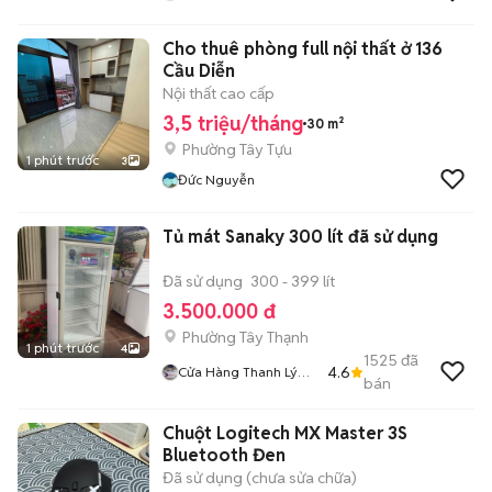
Cho thuê phòng full nội thất ở 136
Cầu Diễn
Nội thất cao cấp
3,5 triệu/tháng
30 m²
Phường Tây Tựu
1 phút trước
3
Đức Nguyễn
Tủ mát Sanaky 300 lít đã sử dụng
Đã sử dụng
300 - 399 lít
3.500.000 đ
Phường Tây Thạnh
1 phút trước
4
1525
đã
4.6
Cửa Hàng Thanh Lý
bán
Đồ Cũ
Chuột Logitech MX Master 3S
Bluetooth Đen
Đã sử dụng (chưa sửa chữa)