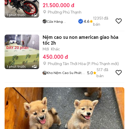
21.500.000 đ
Phường Phú Thạnh
1 phút trước
6
12351
đã
4.6
Cửa Hàng
bán
Tuanduy
Nệm cao su non american giao hỏa
tốc 2h
Mới
Khác
450.000 đ
Phường Tân Thới Hòa
(
P. Phú Thạnh
mới)
1 phút trước
4
517
đã
5.0
Kho Nệm Cao Su Phát
bán
Tài