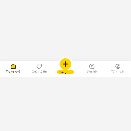
Trang chủ
Quản lý tin
Liên hệ
Tài khoản
Đăng tin
109.000 Bình chọn
Tải ứng dụng Chợ Tốt