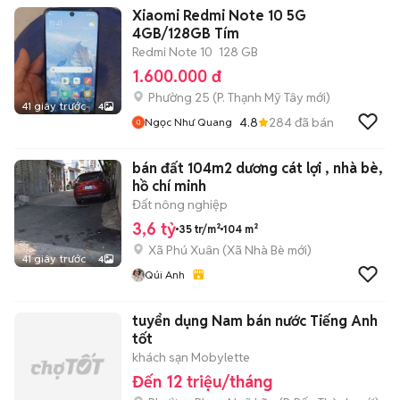
Xiaomi Redmi Note 10 5G
4GB/128GB Tím
Redmi Note 10
128 GB
1.600.000 đ
Phường 25
(
P. Thạnh Mỹ Tây
mới)
41 giây trước
4
4.8
284
đã bán
Ngọc Như Quang
bán đất 104m2 dương cát lợi , nhà bè,
hồ chí minh
Đất nông nghiệp
3,6 tỷ
35 tr/m²
104 m²
Xã Phú Xuân
(
Xã Nhà Bè
mới)
41 giây trước
4
Qúi Anh
tuyển dụng Nam bán nước Tiếng Anh
tốt
khách sạn Mobylette
Đến 12 triệu/tháng