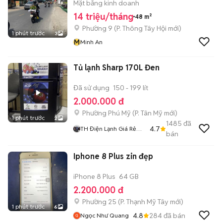
Mặt bằng kinh doanh
14 triệu/tháng
48 m²
Phường 9
(
P. Thông Tây Hội
mới)
1 phút trước
3
M
Minh An
Tủ lạnh Sharp 170L Đen
Đã sử dụng
150 - 199 lít
2.000.000 đ
Phường Phú Mỹ
(
P. Tân Mỹ
mới)
1 phút trước
2
1485
đã
4.7
TH Điện Lạnh Giá Rẻ
bán
Siêu Rẻ HCM
Iphone 8 Plus zin đẹp
iPhone 8 Plus
64 GB
2.200.000 đ
Phường 25
(
P. Thạnh Mỹ Tây
mới)
1 phút trước
6
4.8
284
đã bán
Ngọc Như Quang