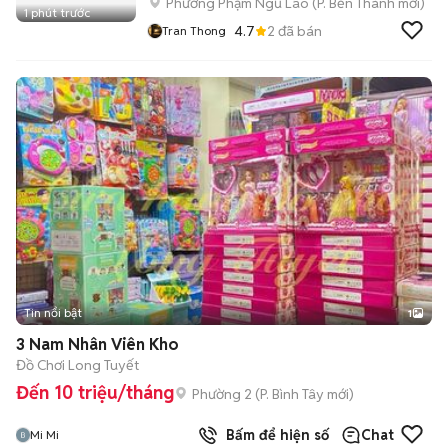
Phường Phạm Ngũ Lão
(
P. Bến Thành
mới)
1 phút trước
4.7
2
đã bán
Tran Thong
Tin nổi bật
1
3 Nam Nhân Viên Kho
Đồ Chơi Long Tuyết
Đến 10 triệu/tháng
Phường 2
(
P. Bình Tây
mới)
Bấm để hiện số
Chat
Mi Mi