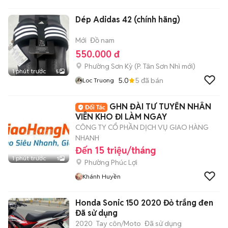
Dép Adidas 42 (chính hãng)
Mới
Đồ nam
550.000 đ
Phường Sơn Kỳ
(
P. Tân Sơn Nhì
mới)
1 phút trước
5
5.0
5
đã bán
Loc Truong
GHN ĐÀI TƯ TUYỂN NHÂN
VIÊN KHO ĐI LÀM NGAY
CÔNG TY CỔ PHẦN DỊCH VỤ GIAO HÀNG
NHANH
Đến 15 triệu/tháng
1 phút trước
1
Phường Phúc Lợi
Khánh Huyền
Honda Sonic 150 2020 Đỏ trắng đen
Đã sử dụng
2020
Tay côn/Moto
Đã sử dụng