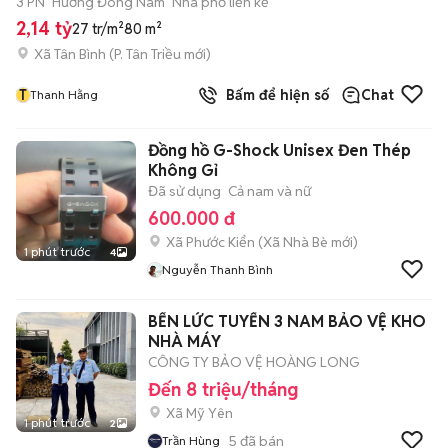
3 PN
Hướng Đông Nam
Nhà phố liền kề
2,14 tỷ
27 tr/m²
80 m²
Xã Tân Bình
(
P. Tân Triều
mới)
T
Bấm để hiện số
Chat
Thanh Hằng
Đồng hồ G-Shock Unisex Đen Thép
Không Gỉ
Đã sử dụng
Cả nam và nữ
600.000 đ
Xã Phước Kiển
(
Xã Nhà Bè
mới)
1 phút trước
4
Nguyễn Thanh Bình
BẾN LỨC TUYỂN 3 NAM BẢO VỆ KHO
NHÀ MÁY
CÔNG TY BẢO VỆ HOÀNG LONG
Đến 8 triệu/tháng
Xã Mỹ Yên
1 phút trước
2
5
đã bán
Trần Hùng