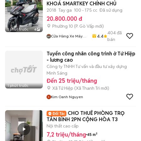
KHOÁ SMARTKEY CHÍNH CHỦ
2018
Tay ga
100 - 175 cc
Đã sử dụng
20.800.000 đ
Phường 10
(
P. Gò Vấp
mới)
1 phút trước
6
404
đã
4.4
Cửa Hàng Xe Máy
bán
Long Thịnh
Tuyển công nhân công trình ở Tứ Hiệp
- lương cao
Công ty TNHH Tư vấn và đầu tư xây dựng
Minh Sáng
Đến 25 triệu/tháng
1 phút trước
Xã Tứ Hiệp
(
Xã Thanh Trì
mới)
Kim Oanh Nguyen
CHO THUÊ PHÒNG TRỌ
TÂN BÌNH 2PN CỘNG HÒA T3
Nội thất cao cấp
7,2 triệu/tháng
45 m²