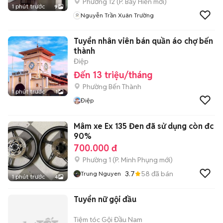
Phường 12
(
P. Bảy Hiền
mới)
1 phút trước
9
Nguyễn Trần Xuân Trường
Tuyển nhân viên bán quần áo chợ bến
thành
Điệp
Đến 13 triệu/tháng
Phường Bến Thành
1 phút trước
1
Điệp
Mâm xe Ex 135 Đen đã sử dụng còn đc
90%
700.000 đ
Phường 1
(
P. Minh Phụng
mới)
3.7
58
đã bán
Trung Nguyen
1 phút trước
4
Tuyển nữ gội đầu
Tiệm tóc Gội Đầu Nam