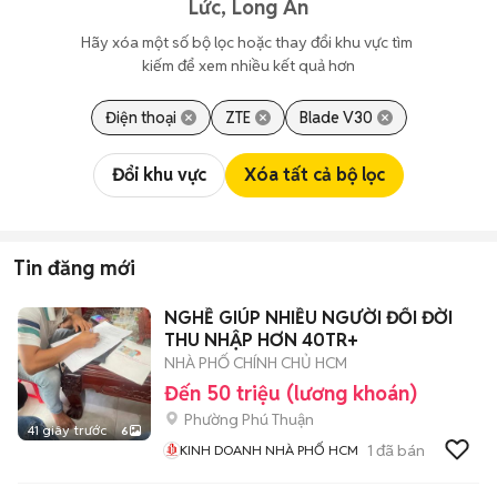
Lức, Long An
Hãy xóa một số bộ lọc hoặc thay đổi khu vực tìm 
kiếm để xem nhiều kết quả hơn
Điện thoại
ZTE
Blade V30
Đổi khu vực
Xóa tất cả bộ lọc
Tin đăng mới
NGHỀ GIÚP NHIỀU NGƯỜI ĐỔI ĐỜI
THU NHẬP HƠN 40TR+
NHÀ PHỐ CHÍNH CHỦ HCM
Đến 50 triệu (lương khoán)
Phường Phú Thuận
41 giây trước
6
1
đã bán
KINH DOANH NHÀ PHỐ HCM