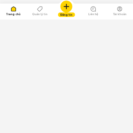
Trang chủ
Quản lý tin
Liên hệ
Tài khoản
Đăng tin
109.000 Bình chọn
Tải ứng dụng Chợ Tốt
Về Chợ Tốt
Quy chế sàn
Chính sách bảo mật
Giải quyết tranh chấp
CÔNG TY TNHH CHỢ TỐT - Người đại diện theo pháp luật:
Nguyễn Trọng Tấn; GPDKKD: 0312120782 do Sở KH & ĐT TP.HCM cấp ngày
11/01/2013;
GPMXH: 185/GP-BTTTT do Bộ Thông tin và Truyền thông
cấp ngày 09/07/2024 - Chịu trách nhiệm
nội dung: Trần Hoàng Ly.
Chính sách sử dụng