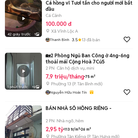
Cá hồng vĩ Tươi tắn cho người mới bắt
đầu
Cá Cảnh
100.000 đ
Xã Vĩnh Lộc A
42 giây trước
1
3.5
13
đã bán
Thanh Bình
🏡2 Phòng Ngủ Ban Công ở 4ng-6ng
thoải mái Cộng Hoà 7Củ5
2 PN
Căn hộ dịch vụ, mini
7,9 triệu/tháng
75 m²
Phường 13
(
P. Tân Bình
mới)
1 phút trước
12
Nguyễn Hữu Hoài Tín
BÁN NHÀ SỔ HỒNG RIÊNG -
2 PN
Nhà ngõ, hẻm
2,95 tỷ
113 tr/m²
26 m²
Phường Tân Kiểng
(
P. Tân Hưng
mới)