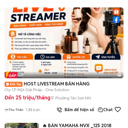
Tin nổi bật
1
HOST LIVESTREAM BÁN HÀNG
Cty CP Một Giải Pháp - One Solution
Đến 25 triệu/tháng
Phường Tân Sơn Nhì
1
đã bán
Bấm để hiện số
Chat
Thu Thảo
🔥 BÁN YAMAHA NVX _125 2018