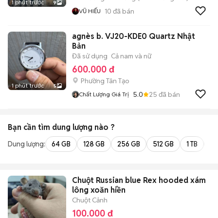
1 phút trước
9
10
đã bán
VŨ HIẾU
agnès b. VJ20-KDE0 Quartz Nhật
Bản
Đã sử dụng
Cả nam và nữ
600.000 đ
Phường Tân Tạo
1 phút trước
5
5.0
25
đã bán
Chất Lượng Giá Trị
Bạn cần tìm
dung lượng
nào ?
Dung lượng:
64 GB
128 GB
256 GB
512 GB
1 TB
2 
Chuột Russian blue Rex hooded xám
lông xoăn hiền
Chuột Cảnh
100.000 đ