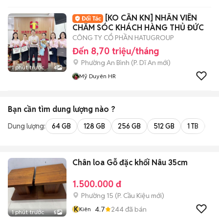
[KO CẦN KN] NHÂN VIÊN
CHĂM SÓC KHÁCH HÀNG THỦ ĐỨC
CÔNG TY CỔ PHẦN HATUGROUP
Đến 8,70 triệu/tháng
Phường An Bình
(
P. Dĩ An
mới)
1 phút trước
4
Mỹ Duyên HR
Bạn cần tìm
dung lượng
nào ?
Dung lượng:
64 GB
128 GB
256 GB
512 GB
1 TB
2 
Chân loa Gỗ đặc khối Nâu 35cm
1.500.000 đ
Phường 15
(
P. Cầu Kiệu
mới)
K
4.7
244
đã bán
Kiên
1 phút trước
5