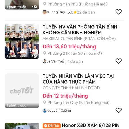
Phường Yên Phụ
(
P. Hồng Hà
mới)
1 phút trước
1
5.0
22
đã bán
Quang Duy
TUYỂN NV VĂN PHÒNG TÂN BÌNH-
KHÔNG CẦN KINH NGHIỆM
MAXREAL Q. TÂN BÌNH (P. TÂN SƠN HÒA)
Đến 13,60 triệu/tháng
Phường 2
(
P. Tân Sơn Hòa
mới)
1 phút trước
6
1
đã bán
Lê Văn Tuấn
TUYỂN NHÂN VIÊN LÀM VIỆC TẠI
CỬA HÀNG THỰC PHẨM
CÔNG TY TNHH HAI LINH FOOD
Đến 12 triệu/tháng
Phường Tân Quy
(
P. Tân Hưng
mới)
1 phút trước
Nguyễn Cường
Honor X8D XÁM 8/128 PIN