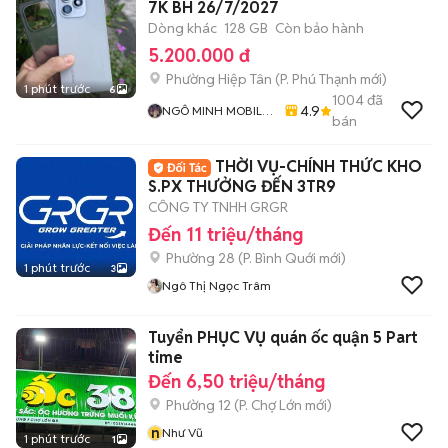
7K BH 26/7/2027
Dòng khác
128 GB
Còn bảo hành
5.200.000 đ
Phường Hiệp Tân
(
P. Phú Thạnh
mới)
1 phút trước
6
1004
đã
4.9
NGÔ MINH MOBILE
bán
SHOP
THỜI VỤ-CHÍNH THỨC KHO
S.PX THƯỞNG ĐẾN 3TR9
CÔNG TY TNHH GRGR
Đến 11 triệu/tháng
Phường 28
(
P. Bình Quới
mới)
1 phút trước
3
Ngô Thị Ngọc Trâm
Tuyển PHỤC VỤ quán ốc quận 5 Part
time
Đến 6,50 triệu/tháng
Phường 12
(
P. Chợ Lớn
mới)
n
Như Vũ
1 phút trước
1