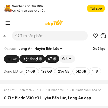
Voucher KFC đến 100k
Tải app
Chỉ có trên app Chợ Tốt
Khu vực:
Long An, Huyện Bến Lức
Xoá lọc
Điện thoại
67
Giá
Lọc
Dung lượng:
64 GB
128 GB
256 GB
512 GB
1 TB
2 
Chợ Tốt
Điện thoại
ZTE
ZTE Blade V30
ZTE Blade V30 Long An
Z
0 Zte Blade V30 cũ Huyện Bến Lức, Long An đẹp