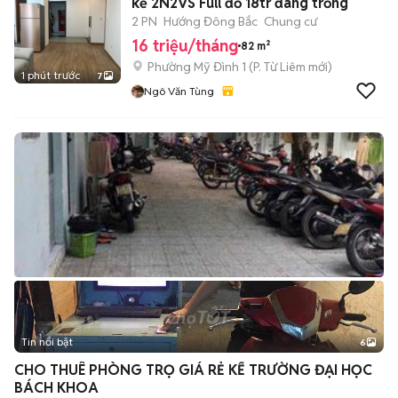
kế 2N2VS Full đồ 18tr đang trống
2 PN
Hướng Đông Bắc
Chung cư
16 triệu/tháng
82 m²
Phường Mỹ Đình 1
(
P. Từ Liêm
mới)
1 phút trước
7
Ngô Văn Tùng
Tin nổi bật
6
+
2
CHO THUÊ PHÒNG TRỌ GIÁ RẺ KẾ TRƯỜNG ĐẠI HỌC
BÁCH KHOA