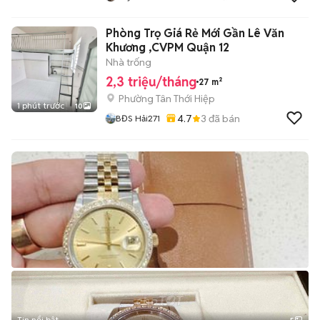
Phòng Trọ Giá Rẻ Mới Gần Lê Văn
Khương ,CVPM Quận 12
Nhà trống
2,3 triệu/tháng
27 m²
Phường Tân Thới Hiệp
1 phút trước
10
4.7
3
đã bán
BĐS Hải271
Tin nổi bật