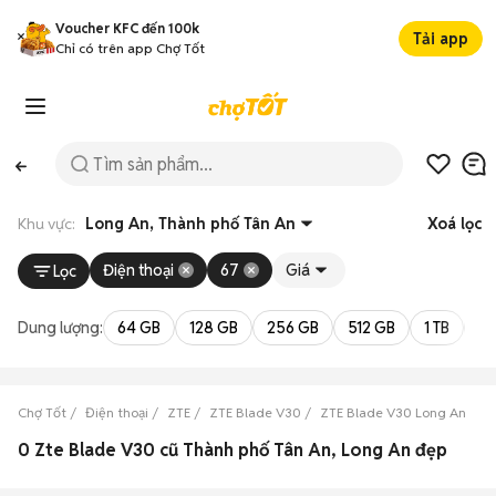
Voucher KFC đến 100k
Tải app
Chỉ có trên app Chợ Tốt
Khu vực:
Long An, Thành phố Tân An
Xoá lọc
Điện thoại
67
Giá
Lọc
Dung lượng:
64 GB
128 GB
256 GB
512 GB
1 TB
2 
Chợ Tốt
Điện thoại
ZTE
ZTE Blade V30
ZTE Blade V30 Long An
Z
0 Zte Blade V30 cũ Thành phố Tân An, Long An đẹp