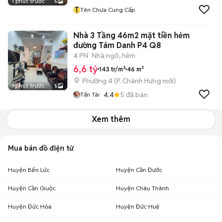
1 phút trước
5
T
Tên Chưa Cung Cấp
Nhà 3 Tầng 46m2 mặt tiền hẻm
đường Tám Danh P4 Q8
4 PN
Nhà ngõ, hẻm
6,6 tỷ
143 tr/m²
46 m²
Phường 4
(
P. Chánh Hưng
mới)
1 phút trước
5
4.4
5
đã bán
Tấn Tài
Xem thêm
Mua bán đồ điện tử
Huyện Bến Lức
Huyện Cần Đước
Huyện Cần Giuộc
Huyện Châu Thành
Huyện Đức Hòa
Huyện Đức Huệ