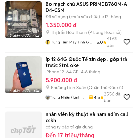
Bo mạch chủ ASUS PRIME B760M-A
D4-CSM
Đã sử dụng (chưa sửa chữa)
>12 tháng
1.350.000 đ
Thị trấn Hòa Thành
(
P. Long Hoa
mới)
43 giây trước
1
61
đã
T
5.0
Trung Tâm Máy Tính GK
bán
GAMMING
ip 12 64G Quốc Tế zin đẹp . góp trả
trước 2tr4 oke
iPhone 12
64 GB
4-6 tháng
5.900.000 đ
Phường Linh Xuân (Quận Thủ Đức cũ)
44 giây trước
6
2556
đã
4.5
Trung Nhân ( Linh
bán
Xuân . Thủ Đức .
Tphcm)
nhân viên kỹ thuật và nam adim call
cskh
công ty bảo trì gia dụng
Đến 17 triệu/tháng