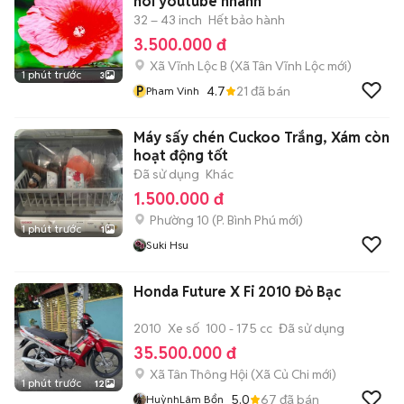
nói youtube nhanh
32 – 43 inch
Hết bảo hành
3.500.000 đ
Xã Vĩnh Lộc B
(
Xã Tân Vĩnh Lộc
mới)
1 phút trước
3
P
4.7
21
đã bán
Pham Vinh
Máy sấy chén Cuckoo Trắng, Xám còn
hoạt động tốt
Đã sử dụng
Khác
1.500.000 đ
Phường 10
(
P. Bình Phú
mới)
1 phút trước
1
Suki Hsu
Honda Future X Fi 2010 Đỏ Bạc
2010
Xe số
100 - 175 cc
Đã sử dụng
35.500.000 đ
Xã Tân Thông Hội
(
Xã Củ Chi
mới)
1 phút trước
12
5.0
67
đã bán
HuỳnhLâm Bổn