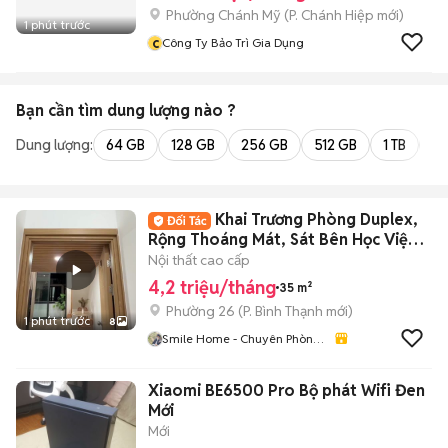
Phường Chánh Mỹ
(
P. Chánh Hiệp
mới)
1 phút trước
c
Công Ty Bảo Trì Gia Dụng
Bạn cần tìm
dung lượng
nào ?
Dung lượng:
64 GB
128 GB
256 GB
512 GB
1 TB
2 
Khai Trương Phòng Duplex,
Rộng Thoáng Mát, Sát Bên Học Viện
Cán Bộ
Nội thất cao cấp
4,2 triệu/tháng
35 m²
Phường 26
(
P. Bình Thạnh
mới)
1 phút trước
8
Smile Home - Chuyên Phòng
Trọ- CHDV Bình Thạnh TP
HCM
Xiaomi BE6500 Pro Bộ phát Wifi Đen
Mới
Mới