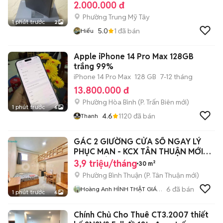
2.000.000 đ
Phường Trung Mỹ Tây
1 phút trước
2
5.0
1
đã bán
Hiếu
Apple iPhone 14 Pro Max 128GB
trắng 99%
iPhone 14 Pro Max
128 GB
7-12 tháng
13.800.000 đ
Phường Hòa Bình
(
P. Trấn Biên
mới)
1 phút trước
6
4.6
1120
đã bán
Thanh
GÁC 2 GIƯỜNG CỬA SỔ NGAY LÝ
PHỤC MAN - KCX TÂN THUẬN MỚI
TINH GIÁP Q4
3,9 triệu/tháng
30 m²
Phường Bình Thuận
(
P. Tân Thuận
mới)
6
đã bán
Hoàng Anh HÌNH THẬT GIÁ
1 phút trước
6
THẬT
Chính Chủ Cho Thuê CT3.2007 thiết