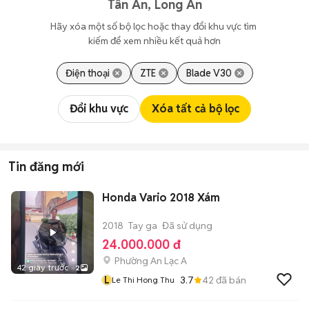
Tân An, Long An
Hãy xóa một số bộ lọc hoặc thay đổi khu vực tìm 
kiếm để xem nhiều kết quả hơn
Điện thoại
ZTE
Blade V30
Đổi khu vực
Xóa tất cả bộ lọc
Tin đăng mới
Honda Vario 2018 Xám
2018
Tay ga
Đã sử dụng
24.000.000 đ
Phường An Lạc A
42 giây trước
2
L
3.7
42
đã bán
Le Thi Hong Thu