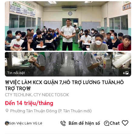
Tin nổi bật
6
+
2
🚨VIỆC LÀM KCX QUẬN 7,HỖ TRỢ LƯƠNG TUẦN,HỖ
TRỢ TRỌ🚨
CTY TECHLINK, CTY NIDEC TOSOK
Đến 14 triệu/tháng
Phường Tân Thuận Đông
(
P. Tân Thuận
mới)
Bấm để hiện số
Chat
Sơn Việc Làm Vũ Lê