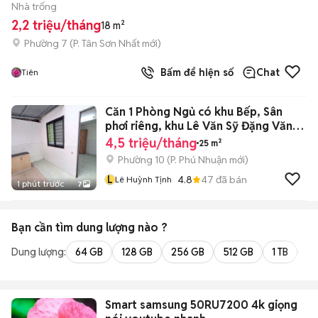
Nhà trống
2,2 triệu/tháng
18 m²
Phường 7
(
P. Tân Sơn Nhất
mới)
Bấm để hiện số
Chat
Tiên
Căn 1 Phòng Ngủ có khu Bếp, Sân
phơi riêng, khu Lê Văn Sỹ Đặng Văn
Ngữ
4,5 triệu/tháng
25 m²
Phường 10
(
P. Phú Nhuận
mới)
L
4.8
47
đã bán
Lê Huỳnh Tịnh
1 phút trước
7
Bạn cần tìm
dung lượng
nào ?
Dung lượng:
64 GB
128 GB
256 GB
512 GB
1 TB
2 
Smart samsung 50RU7200 4k giọng