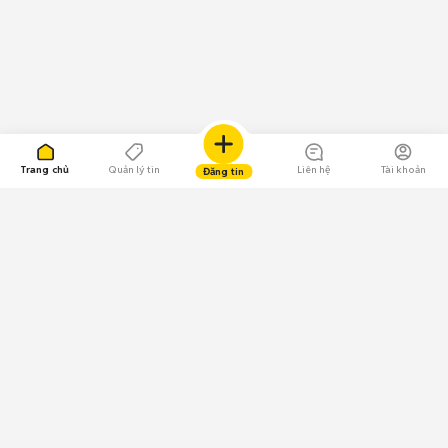
Trang chủ
Quản lý tin
Liên hệ
Tài khoản
Đăng tin
109.000 Bình chọn
Tải ứng dụng Chợ Tốt
Về Chợ Tốt
Quy chế sàn
Chính sách bảo mật
Giải quyết tranh chấp