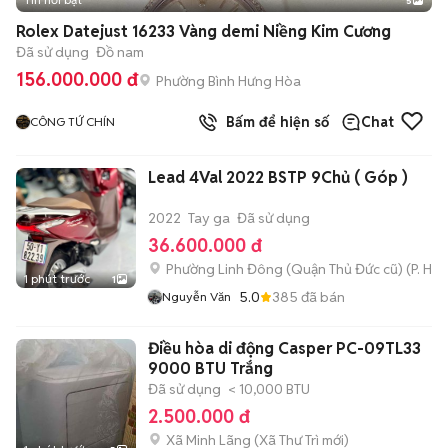
5
Rolex Datejust 16233 Vàng demi Niềng Kim Cương
Đã sử dụng
Đồ nam
156.000.000 đ
Phường Bình Hưng Hòa
Bấm để hiện số
Chat
CÔNG TỨ CHÍN
Lead 4Val 2022 BSTP 9Chủ ( Góp )
2022
Tay ga
Đã sử dụng
36.600.000 đ
Phường Linh Đông (Quận Thủ Đức cũ)
(
P. Hiệ
1 phút trước
1
5.0
385
đã bán
Nguyễn Văn
Điều hòa di động Casper PC-09TL33
9000 BTU Trắng
Đã sử dụng
< 10,000 BTU
2.500.000 đ
Xã Minh Lãng
(
Xã Thư Trì
mới)