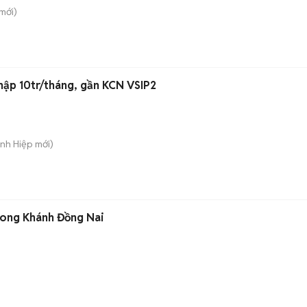
mới)
nhập 10tr/tháng, gần KCN VSIP2
ánh Hiệp
mới)
Long Khánh Đồng Nai