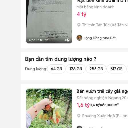
Mặt tiền kinh doanh Dh 
Mặt bằng kinh doanh
4 tỷ
Thị trấn Tân Túc
(
Xã Tân N
Cộng Đồng Nhà Đất
4 phút trước
4
Bạn cần tìm
dung lượng
nào ?
Dung lượng:
64 GB
128 GB
256 GB
512 GB
Bán vuờn trái cây giá n
Đất nông nghiệp
Ngang 20
1,6 tỷ
1,6 tr/m²
1000 m²
Phường Xuân Hoà
(
P. Lo