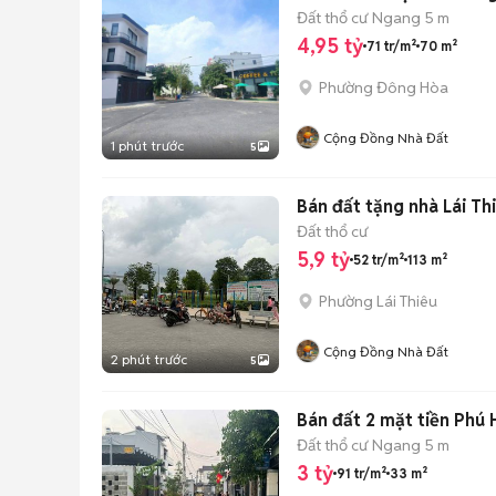
Đất thổ cư
Ngang 5 m
4,95 tỷ
71 tr/m²
70 m²
Phường Đông Hòa
Cộng Đồng Nhà Đất
1 phút trước
5
Bán đất tặng nhà Lái Th
Đất thổ cư
5,9 tỷ
52 tr/m²
113 m²
Phường Lái Thiêu
Cộng Đồng Nhà Đất
2 phút trước
5
Bán đất 2 mặt tiền Phú
Đất thổ cư
Ngang 5 m
3 tỷ
91 tr/m²
33 m²