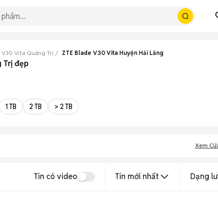
 V30 Vita Quảng Trị
ZTE Blade V30 Vita Huyện Hải Lăng
 Trị đẹp
1 TB
2 TB
> 2 TB
Xem Cử
Tin có video
Tin mới nhất
Dạng lư