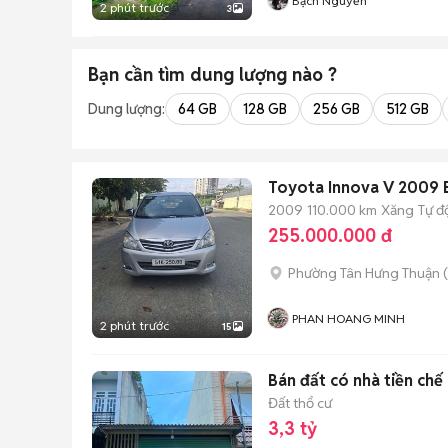
Bạch Nguyễn
2 phút trước
3
Bạn cần tìm
dung lượng
nào ?
Dung lượng:
64 GB
128 GB
256 GB
512 GB
Toyota Innova V 2009 
2009
110.000 km
Xăng
Tự đ
255.000.000 đ
Phường Tân Hưng Thuận
(
PHAN HOANG MINH
2 phút trước
15
Bán đất có nhà tiền chế
Đất thổ cư
3,3 tỷ