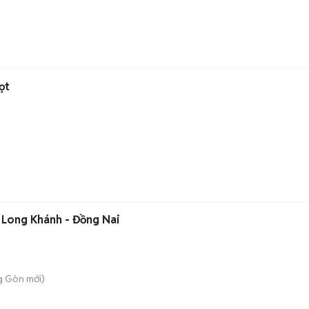
ọt
ại Long Khánh - Đồng Nai
g Gòn
mới)