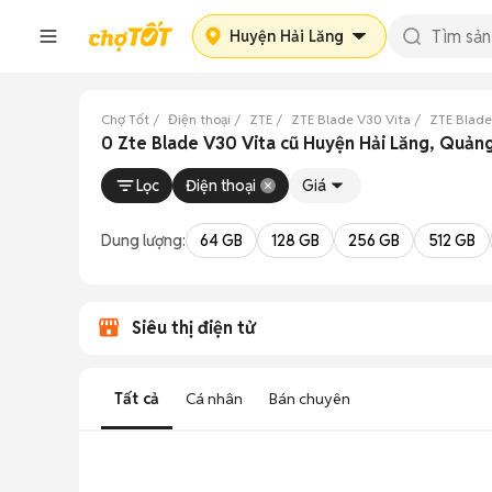
Huyện Hải Lăng
Chợ Tốt
Điện thoại
ZTE
ZTE Blade V30 Vita
ZTE Blade
0 Zte Blade V30 Vita cũ Huyện Hải Lăng, Quảng
Lọc
Điện thoại
Giá
Dung lượng:
64 GB
128 GB
256 GB
512 GB
Siêu thị điện tử
Tất cả
Cá nhân
Bán chuyên