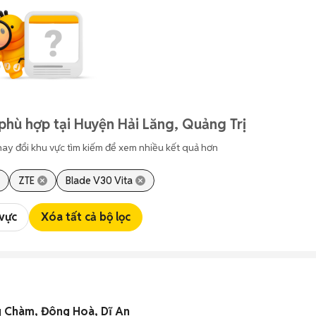
phù hợp tại Huyện Hải Lăng, Quảng Trị
hay đổi khu vực tìm kiếm để xem nhiều kết quả hơn
ZTE
Blade V30 Vita
 vực
Xóa tất cả bộ lọc
ng Chàm, Đông Hoà, Dĩ An