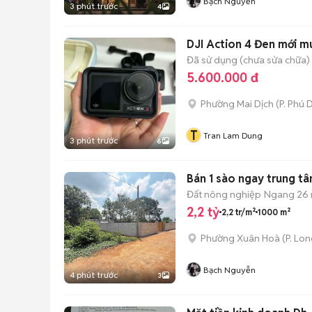
Bạch Nguyễn
3 phút trước
4
DJI Action 4 Đen mới m
Đã sử dụng (chưa sửa chữa)
5.600.000 đ
Phường Mai Dịch
(
P. Phú 
T
Tran Lam Dung
3 phút trước
6
Bán 1 sào ngay trung t
Đất nông nghiệp
Ngang 26
2,2 tỷ
2,2 tr/m²
1000 m²
Phường Xuân Hoà
(
P. Lo
Bạch Nguyễn
4 phút trước
3