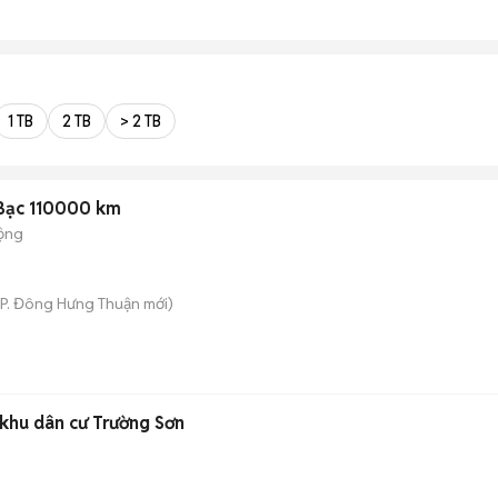
1 TB
2 TB
> 2 TB
Bạc 110000 km
ộng
P. Đông Hưng Thuận
mới)
 khu dân cư Trường Sơn