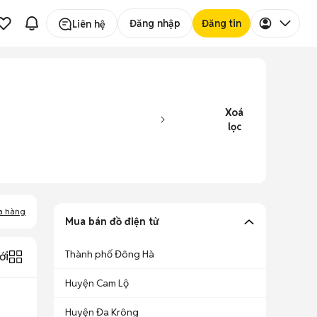
Đăng nhập
Đăng tin
Liên hệ
Xoá
lọc
a hàng
Mua bán đồ điện tử
Thành phố Đông Hà
ới
Huyện Cam Lộ
Huyện Đa Krông