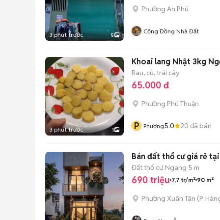
Phường An Phú
Cộng Đồng Nhà Đất
3 phút trước
5
Khoai lang Nhật 3kg Ng
Rau, củ, trái cây
65.000 đ
Phường Phú Thuận
P
5.0
20
đã bán
Phượng
3 phút trước
1
Bán đất thổ cư giá rẻ t
Đất thổ cư
Ngang 5 m
690 triệu
7,7 tr/m²
90 m²
Phường Xuân Tân
(
P. Hàn