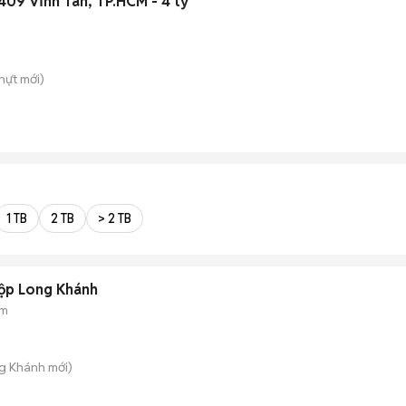
409 Vĩnh Tân, TP.HCM - 4 tỷ
hựt
mới)
1 TB
2 TB
> 2 TB
gộp Long Khánh
 m
ng Khánh
mới)