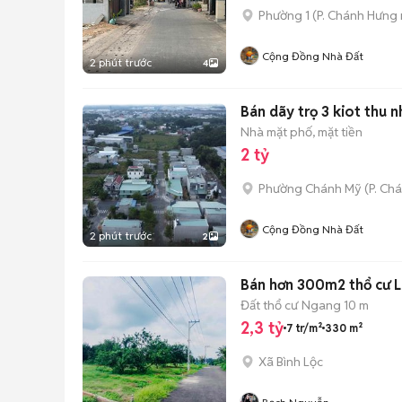
Phường 1
(
P. Chánh Hưng
Cộng Đồng Nhà Đất
2 phút trước
4
Bán dãy trọ 3 kiot thu 
Nhà mặt phố, mặt tiền
2 tỷ
Phường Chánh Mỹ
(
P. Ch
Cộng Đồng Nhà Đất
2 phút trước
2
Bán hơn 300m2 thổ cư 
Đất thổ cư
Ngang 10 m
2,3 tỷ
7 tr/m²
330 m²
Xã Bình Lộc