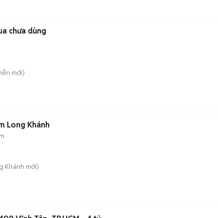
ua chưa dùng
Diễn
mới)
âm Long Khánh
 m
ng Khánh
mới)