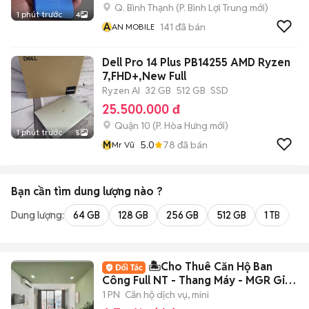
Q. Bình Thạnh
(
P. Bình Lợi Trung
mới)
1 phút trước
4
A
141
đã bán
AN MOBILE
Dell Pro 14 Plus PB14255 AMD Ryzen
7,FHD+,New Full
Ryzen AI
32 GB
512 GB
SSD
25.500.000 đ
Quận 10
(
P. Hòa Hưng
mới)
1 phút trước
5
M
5.0
78
đã bán
Mr Vũ
Bạn cần tìm
dung lượng
nào ?
Dung lượng:
64 GB
128 GB
256 GB
512 GB
1 TB
2 
🏝️Cho Thuê Căn Hộ Ban
Công Full NT - Thang Máy - MGR Giá
Chỉ 6Tr7🏝️
1 PN
Căn hộ dịch vụ, mini