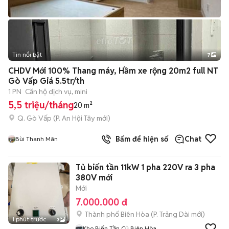
Tin nổi bật
7
+
2
CHDV Mới 100% Thang máy, Hầm xe rộng 20m2 full NT
Gò Vấp Giá 5.5tr/th
1 PN
Căn hộ dịch vụ, mini
5,5 triệu/tháng
20 m²
Q. Gò Vấp
(
P. An Hội Tây
mới)
Bấm để hiện số
Chat
Bùi Thanh Mãn
Tủ biến tần 11kW 1 pha 220V ra 3 pha
380V mới
Mới
7.000.000 đ
Thành phố Biên Hòa
(
P. Trảng Dài
mới)
1 phút trước
3
Kho Biến Tần Củ Biên Hòa