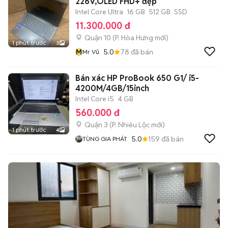
226V,OLED FHD+ đẹp
Intel Core Ultra
16 GB
512 GB
SSD
11.300.000 đ
Quận 10
(
P. Hòa Hưng
mới)
1 phút trước
3
M
5.0
78
đã bán
Mr Vũ
Bán xác HP ProBook 650 G1/ i5-
4200M/4GB/15inch
Intel Core i5
4 GB
560.000 đ
Quận 3
(
P. Nhiêu Lộc
mới)
1 phút trước
4
5.0
159
đã bán
TÙNG GIA PHÁT