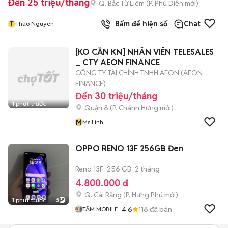
Đến 25 triệu/tháng
Q. Bắc Từ Liêm
(
P. Phú Diễn
mới)
T
Bấm để hiện số
Chat
Thao Nguyen
[KO CẦN KN] NHÂN VIÊN TELESALES
_ CTY AEON FINANCE
CÔNG TY TÀI CHÍNH TNHH AEON (AEON
FINANCE)
Đến 30 triệu/tháng
1 phút trước
Quận 8
(
P. Chánh Hưng
mới)
M
Ms Linh
OPPO RENO 13F 256GB Đen
Reno 13F
256 GB
2 tháng
4.800.000 đ
Q. Cái Răng
(
P. Hưng Phú
mới)
1 phút trước
3
4.6
118
đã bán
TÂM MOBILE