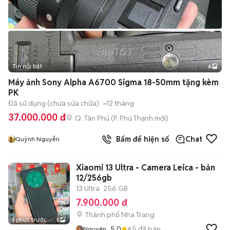
Tin nổi bật
6
+
2
Máy ảnh Sony Alpha A6700 Sigma 18-50mm tặng kèm
PK
Đã sử dụng (chưa sửa chữa)
>12 tháng
37.000.000 đ
Q. Tân Phú
(
P. Phú Thạnh
mới)
Bấm để hiện số
Chat
Quỳnh Nguyễn
Xiaomi 13 Ultra - Camera Leica - bản
12/256gb
13 Ultra
256 GB
7.900.000 đ
Thành phố Nha Trang
1 phút trước
5
5.0
65
đã bán
Nguyên