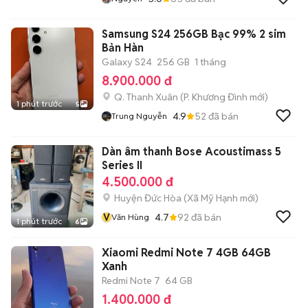
Samsung S24 256GB Bạc 99% 2 sim
Bản Hàn
Galaxy S24
256 GB
1 tháng
8.900.000 đ
Q. Thanh Xuân
(
P. Khương Đình
mới)
1 phút trước
5
4.9
52
đã bán
Trung Nguyễn
Dàn âm thanh Bose Acoustimass 5
Series II
4.500.000 đ
Huyện Đức Hòa
(
Xã Mỹ Hạnh
mới)
V
4.7
92
đã bán
Văn Hùng
1 phút trước
6
Xiaomi Redmi Note 7 4GB 64GB
Xanh
Redmi Note 7
64 GB
1.400.000 đ