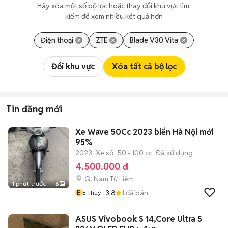
Hãy xóa một số bộ lọc hoặc thay đổi khu vực tìm 
kiếm để xem nhiều kết quả hơn
Điện thoại
ZTE
Blade V30 Vita
Đổi khu vực
Xóa tất cả bộ lọc
Tin đăng mới
Xe Wave 50Cc 2023 biển Hà Nội mới
95%
2023
Xe số
50 - 100 cc
Đã sử dụng
4.500.000 đ
Q. Nam Từ Liêm
1 phút trước
6
E
3.8
1
đã bán
E Thuý
ASUS Vivobook S 14,Core Ultra 5