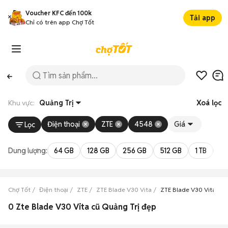
Voucher KFC đến 100k
Tải app
Chỉ có trên app Chợ Tốt
Khu vực:
Quảng Trị
Xoá lọc
Điện thoại
ZTE
4548
Giá
Lọc
Dung lượng:
64 GB
128 GB
256 GB
512 GB
1 TB
2 
Chợ Tốt
Điện thoại
ZTE
ZTE Blade V30 Vita
ZTE Blade V30 Vita Quả
0 Zte Blade V30 Vita cũ Quảng Trị đẹp