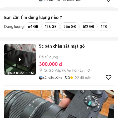
Bạn cần tìm
dung lượng
nào ?
Dung lượng:
64 GB
128 GB
256 GB
512 GB
1 TB
2 
5c bàn chân sắt mặt gỗ
Đã sử dụng
300.000 đ
Q. Gò Vấp
(
P. An Hội Tây
mới)
1 phút trước
1
5.0
192
đã bán
Bùi Văn Dũng