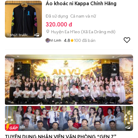
Áo khoác nỉ Kappa Chính Hãng
Đã sử dụng
Cả nam và nữ
320.000 đ
Huyện Ea H'leo
(
Xã Ea Drăng
mới)
1 phút trước
4
4.8
100
đã bán
Vi Linh
Tin nổi bật
4
TUYỂN DỤNG NHÂN VIÊN VĂN PHÒNG “GEN Z”