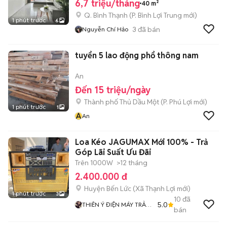
6,7 triệu/tháng
40 m²
Q. Bình Thạnh
(
P. Bình Lợi Trung
mới)
1 phút trước
6
3
đã bán
Nguyễn Chí Hảo
tuyển 5 lao động phổ thông nam
An
Đến 15 triệu/ngày
Thành phố Thủ Dầu Một
(
P. Phú Lợi
mới)
1 phút trước
1
A
An
Loa Kéo JAGUMAX Mới 100% - Trả
Góp Lãi Suất Ưu Đãi
Trên 1000W
>12 tháng
2.400.000 đ
Huyện Bến Lức
(
Xã Thạnh Lợi
mới)
1 phút trước
3
10
đã
5.0
THIÊN Ý ĐIỆN MÁY TRẢ
bán
GÓP