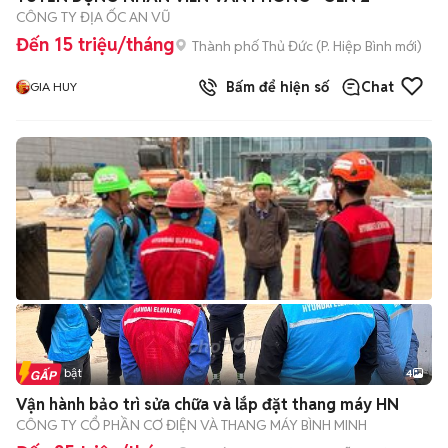
CÔNG TY ĐỊA ỐC AN VŨ
Đến 15 triệu/tháng
Thành phố Thủ Đức
(
P. Hiệp Bình
mới)
Bấm để hiện số
Chat
GIA HUY
Tin nổi bật
4
Vận hành bảo trì sửa chữa và lắp đặt thang máy HN
CÔNG TY CỔ PHẦN CƠ ĐIỆN VÀ THANG MÁY BÌNH MINH