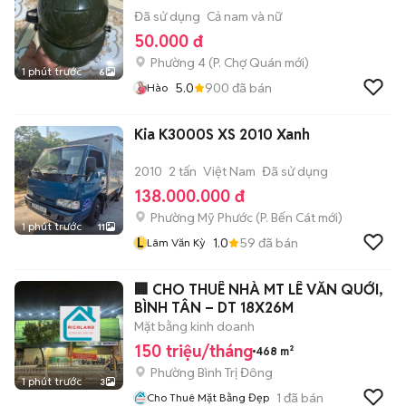
Đã sử dụng
Cả nam và nữ
50.000 đ
Phường 4
(
P. Chợ Quán
mới)
1 phút trước
6
5.0
900
đã bán
Hào
Kia K3000S XS 2010 Xanh
2010
2 tấn
Việt Nam
Đã sử dụng
138.000.000 đ
Phường Mỹ Phước
(
P. Bến Cát
mới)
1 phút trước
11
L
1.0
59
đã bán
Lâm Văn Kỳ
🏢 CHO THUÊ NHÀ MT LÊ VĂN QUỚI,
BÌNH TÂN – DT 18X26M
Mặt bằng kinh doanh
150 triệu/tháng
468 m²
Phường Bình Trị Đông
1 phút trước
3
1
đã bán
Cho Thuê Mặt Bằng Đẹp