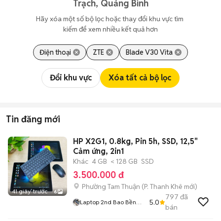
Trạch, Quảng Bình
Hãy xóa một số bộ lọc hoặc thay đổi khu vực tìm 
kiếm để xem nhiều kết quả hơn
Điện thoại
ZTE
Blade V30 Vita
Đổi khu vực
Xóa tất cả bộ lọc
Tin đăng mới
HP X2G1, 0.8kg, Pin 5h, SSD, 12,5"
Cảm ứng, 2in1
Khác
4 GB
< 128 GB
SSD
3.500.000 đ
Phường Tam Thuận
(
P. Thanh Khê
mới)
41 giây trước
6
797
đã
5.0
Laptop 2nd Bao Bền
bán
Giá Rẻ