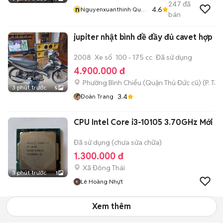
247
đã
n
4.6
Nguyenxuanthinh Quận
bán
Tân Phú
jupiter nhật bình đề đầy đủ cavet hợp lệ
2008
Xe số
100 - 175 cc
Đã sử dụng
4.900.000 đ
Phường Bình Chiểu (Quận Thủ Đức cũ)
(
P. Ta
3 phút trước
5
3.4
Đoàn Trang
CPU Intel Core i3-10105 3.70GHz Mới
Đã sử dụng (chưa sửa chữa)
1.300.000 đ
Xã Đông Thái
3 phút trước
1
Lê Hoàng Nhựt
Xem thêm