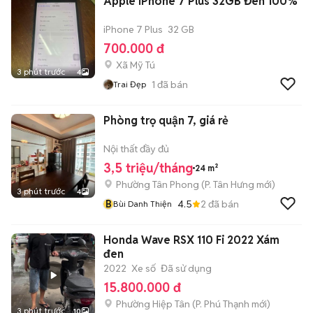
Apple iPhone 7 Plus 32GB Đen 100%
iPhone 7 Plus
32 GB
700.000 đ
Xã Mỹ Tú
3 phút trước
4
1
đã bán
Trai Đẹp
Phòng trọ quận 7, giá rẻ
Nội thất đầy đủ
3,5 triệu/tháng
24 m²
Phường Tân Phong
(
P. Tân Hưng
mới)
3 phút trước
4
B
4.5
2
đã bán
Bùi Danh Thiện
Honda Wave RSX 110 Fi 2022 Xám
đen
2022
Xe số
Đã sử dụng
15.800.000 đ
Phường Hiệp Tân
(
P. Phú Thạnh
mới)
3 phút trước
10