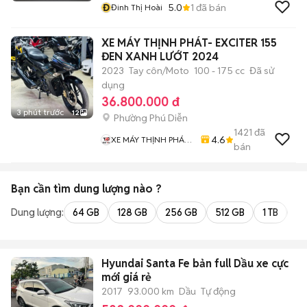
Đ
5.0
1
đã bán
Đinh Thị Hoài
XE MÁY THỊNH PHÁT- EXCITER 155
ĐEN XANH LƯỚT 2024
2023
Tay côn/Moto
100 - 175 cc
Đã sử
dụng
36.800.000 đ
3 phút trước
12
Phường Phú Diễn
1421
đã
4.6
XE MÁY THỊNH PHÁT
bán
XE LƯỚT GIÁ RẺ
Bạn cần tìm
dung lượng
nào ?
Dung lượng:
64 GB
128 GB
256 GB
512 GB
1 TB
2 
Hyundai Santa Fe bản full Dầu xe cực
mới giá rẻ
2017
93.000 km
Dầu
Tự động