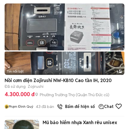
Tin nổi bật
6
+
2
Nồi cơm điện Zojirushi NW-KB10 Cao tần IH, 2020
Đã sử dụng
Zojirushi
4.300.000 đ
Phường Trường Thọ (Quận Thủ Đức cũ)
p
43
đã bán
Bấm để hiện số
Chat
Phạm Đình Quý
Mũ bảo hiểm nhựa Xanh rêu unisex