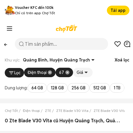
Voucher KFC đến 100k
Tải app
Chỉ có trên app Chợ Tốt
Khu vực:
Quảng Bình, Huyện Quảng Trạch
Xoá lọc
Điện thoại
67
Giá
Lọc
Dung lượng:
64 GB
128 GB
256 GB
512 GB
1 TB
2 
Chợ Tốt
Điện thoại
ZTE
ZTE Blade V30 Vita
ZTE Blade V30 Vita Qu
0 Zte Blade V30 Vita cũ Huyện Quảng Trạch, Quảng Bình đẹp