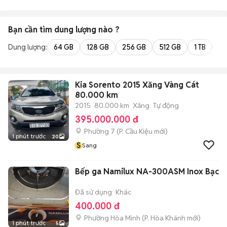
Bạn cần tìm
dung lượng
nào ?
Dung lượng:
64 GB
128 GB
256 GB
512 GB
1 TB
2 
Kia Sorento 2015 Xăng Vàng Cát
80.000 km
2015
80.000 km
Xăng
Tự động
395.000.000 đ
Phường 7
(
P. Cầu Kiệu
mới)
1 phút trước
20
S
Sang
Bếp ga Namilux NA-300ASM Inox Bạc
Đã sử dụng
Khác
400.000 đ
Phường Hòa Minh
(
P. Hòa Khánh
mới)
1 phút trước
5