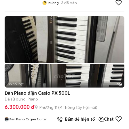
P
3
đã bán
Phương
Tin nổi bật
3
Đàn Piano điện Casio PX 500L
Đã sử dụng
Piano
6.300.000 đ
Phường 11
(
P. Thông Tây Hội
mới)
Bấm để hiện số
Chat
Đàn Piano Organ Guitar