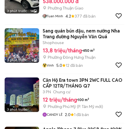
538.000.000 đ
Phường Thuận Giao
3 phút trước
14
4.2
377
đã bán
Tuan Minh
Sang quán bún đậu, nem nướng Nha
Trang đường Nguyễn Văn Quá
Shophouse
13,8 triệu/tháng
450 m²
Phường Đông Hưng Thuận
3 phút trước
9
V
5.0
12
đã bán
Vinh
Căn Hộ Era town 3PN 2WC FULL CAO
CẤP 12TR/THÁNG Q7
3 PN
Chung cư
12 triệu/tháng
100 m²
Phường Phú Mỹ
(
P. Tân Mỹ
mới)
3 phút trước
2.0
1
đã bán
CANDY LÊ