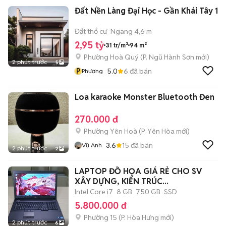
Đất Nền Làng Đại Học - Gần Khái Tây 1
Đất thổ cư
Ngang 4,6 m
2,95 tỷ
31 tr/m²
94 m²
Phường Hoà Quý
(
P. Ngũ Hành Sơn
mới)
2 phút trước
5
P
5.0
6
đã bán
Phương
Loa karaoke Monster Bluetooth Đen
270.000 đ
Phường Yên Hoà
(
P. Yên Hòa
mới)
3.6
15
đã bán
Vũ Anh
2 phút trước
2
LAPTOP ĐỒ HỌA GIÁ RẺ CHO SV
XÂY DỰNG, KIẾN TRÚC...
Intel Core i7
8 GB
750 GB
SSD
5.800.000 đ
Phường 15
(
P. Hòa Hưng
mới)
2 phút trước
6