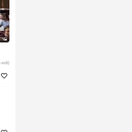
1
n
mới)