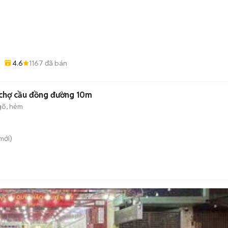
)
4.6
1167
đã bán
 tl27 chợ cầu đồng đường 10m
gõ, hẻm
mới)