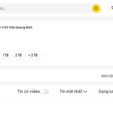
e V30 Vita Quảng Bình
1 TB
2 TB
> 2 TB
Xem Cử
Tin có video
Tin mới nhất
Dạng lư