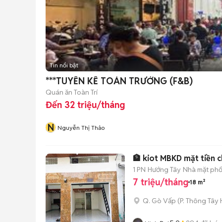
Tin nổi bật
***TUYỂN KẾ TOÁN TRƯỞNG (F&B)
Quán ăn Toàn Trí
Đến 32 triệu/tháng
N
Nguyễn Thị Thảo
🏦 kiot MBKD mặt tiền c
1 PN
Hướng Tây
Nhà mặt phố,
7 triệu/tháng
18 m²
Q. Gò Vấp
(
P. Thông Tây 