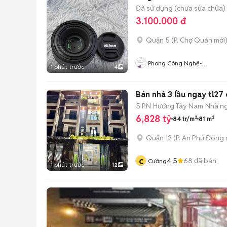
Đã sử dụng (chưa sửa chữa)
3.100.000 đ
Quận 5
(
P. Chợ Quán
mới
Phong Công Nghệ-
1 phút trước
4
TienTranMobile
Bán nhà 3 lầu ngay
5 PN
Hướng Tây Nam
Nhà n
6,828 tỷ
84 tr/m²
81 m²
Quận 12
(
P. An Phú Đông
c
4.5
68
đã bán
Cường
1 phút trước
12