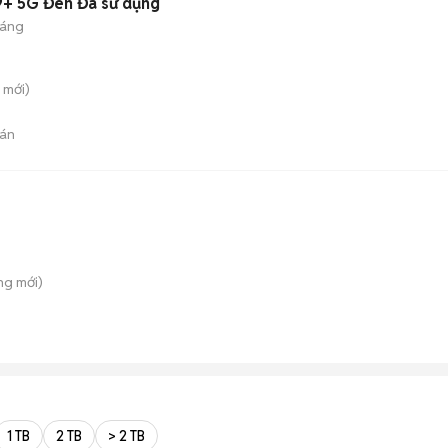
+ 5G Đen Đã sử dụng
háng
mới)
án
ng
mới)
1 TB
2 TB
> 2 TB