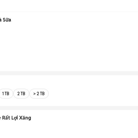
à Sữa
1 TB
2 TB
> 2 TB
n , Xe Rất Lợi Xăng