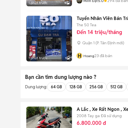
5.0
294
đã bán
Minh Đạt
1 phút trước
9
Tuyển Nhân Viên Bán Tr
The 50 Tea
Đến 14 triệu/tháng
Quận 1
(
P. Tân Định
mới)
H
23
đã bán
Hoang
1 phút trước
1
Bạn cần tìm
dung lượng
nào ?
Dung lượng:
64 GB
128 GB
256 GB
512 GB
A Lắc , Xe Rất Ngo
2008
Tay ga
Đã sử dụng
6.800.000 đ