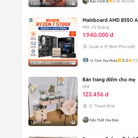
4.8
636
đã bán
Bảo SG
1 phút trước
6
Mainboard AMD B550 A
Mới
>12 tháng
1.940.000 đ
Quận 6
(
P. Bình Phú
mới)
5.0
112
Vi Tính Gia Phát
1 phút trước
5
Bàn trang điểm cho mẹ
Mới
123.456 đ
Q. Thanh Khê
Nội Thất Gia Bảo
1 phút trước
1