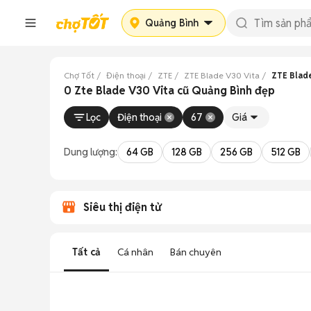
Quảng Bình
Chợ Tốt
Điện thoại
ZTE
ZTE Blade V30 Vita
ZTE Blad
0 Zte Blade V30 Vita cũ Quảng Bình đẹp
Lọc
Điện thoại
67
Giá
Dung lượng:
64 GB
128 GB
256 GB
512 GB
Siêu thị điện tử
Tất cả
Cá nhân
Bán chuyên