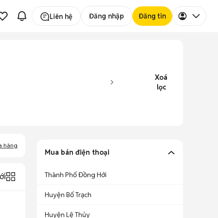
Đăng nhập
Đăng tin
Liên hệ
Xoá
lọc
a hàng
Mua bán điện thoại
Thành Phố Đồng Hới
ới
Huyện Bố Trạch
Huyện Lệ Thủy