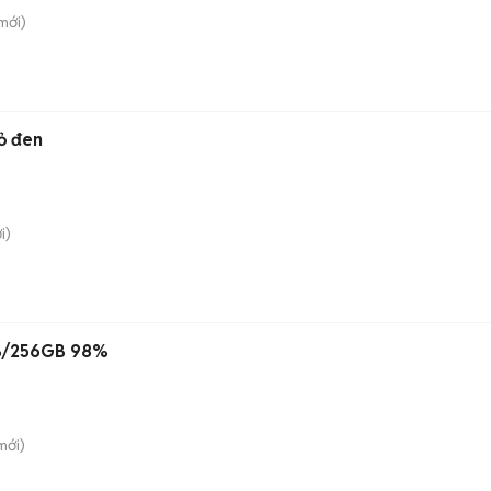
mới)
ỏ đen
i)
B/256GB 98%
mới)