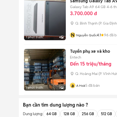
Samsung Galaxy Tab A9
Galaxy Tab A9
64 GB
4-6 t
3.700.000 đ
Q. Bình Thạnh
(
P. Gia Định
N
4.1
96
đã b
Nguyễn Quốc
1 phút trước
4
Tuyển phụ xe và kho
Entech
Đến 15 triệu/tháng
Q. Hoàng Mai
(
P. Vĩnh Hư
a
5
đã bán
A Hoà
1 phút trước
3
Bạn cần tìm
dung lượng
nào ?
Dung lượng:
64 GB
128 GB
256 GB
512 GB