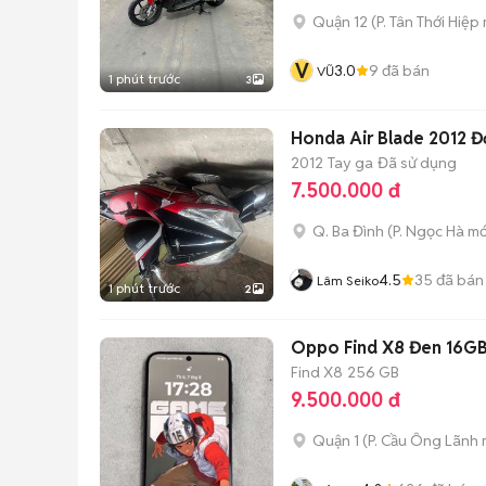
Quận 12
(
P. Tân Thới Hiệp
V
3.0
9
đã bán
VŨ
1 phút trước
3
Honda Air Blade 2012 Đ
2012
Tay ga
Đã sử dụng
7.500.000 đ
Q. Ba Đình
(
P. Ngọc Hà
mớ
4.5
35
đã bán
Lâm Seiko
1 phút trước
2
Oppo Find X8 Đen 16G
Find X8
256 GB
9.500.000 đ
Quận 1
(
P. Cầu Ông Lãnh