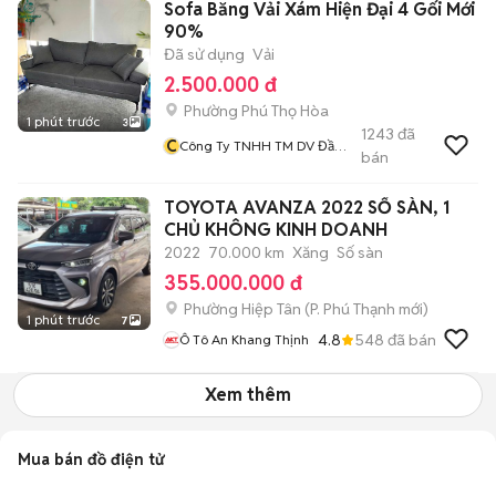
Sofa Băng Vải Xám Hiện Đại 4 Gối Mới
90%
Đã sử dụng
Vải
2.500.000 đ
Phường Phú Thọ Hòa
1 phút trước
3
1243
đã
C
Công Ty TNHH TM DV Đầu
bán
Tư Và Xây Dựng Hải Đăng
TOYOTA AVANZA 2022 SỐ SÀN, 1
CHỦ KHÔNG KINH DOANH
2022
70.000 km
Xăng
Số sàn
355.000.000 đ
Phường Hiệp Tân
(
P. Phú Thạnh
mới)
1 phút trước
7
4.8
548
đã bán
Ô Tô An Khang Thịnh
Xem thêm
Mua bán đồ điện tử