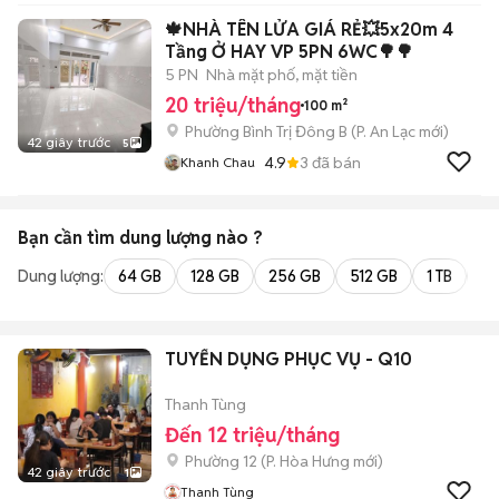
🍁NHÀ TÊN LỬA GIÁ RẺ💥5x20m 4
Tầng Ở HAY VP 5PN 6WC🌳🌳
5 PN
Nhà mặt phố, mặt tiền
20 triệu/tháng
100 m²
Phường Bình Trị Đông B
(
P. An Lạc
mới)
42 giây trước
5
4.9
3
đã bán
Khanh Chau
Bạn cần tìm
dung lượng
nào ?
Dung lượng:
64 GB
128 GB
256 GB
512 GB
1 TB
2 
TUYỂN DỤNG PHỤC VỤ - Q10
Thanh Tùng
Đến 12 triệu/tháng
Phường 12
(
P. Hòa Hưng
mới)
42 giây trước
1
Thanh Tùng