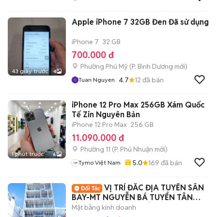
Apple iPhone 7 32GB Đen Đã sử dụng
iPhone 7
32 GB
700.000 đ
Phường Phú Mỹ
(
P. Bình Dương
mới)
43 giây trước
4
4.7
12
đã bán
Tuan Nguyen
iPhone 12 Pro Max 256GB Xám Quốc
Tế Zin Nguyên Bản
iPhone 12 Pro Max
256 GB
11.090.000 đ
Phường 11
(
P. Phú Nhuận
mới)
1 phút trước
6
5.0
169
đã bán
Tymo Việt Nam
VỊ TRÍ ĐẮC ĐỊA TUYẾN SÂN
BAY-MT NGUYỄN BÁ TUYỂN TÂN
BÌNH NGAY CỘNG HÒA
Mặt bằng kinh doanh