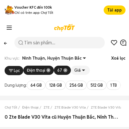
Voucher KFC đến 100k
Tải app
Chỉ có trên app Chợ Tốt
Khu vực:
Ninh Thuận, Huyện Thuận Bắc
Xoá lọc
Điện thoại
67
Giá
Lọc
Dung lượng:
64 GB
128 GB
256 GB
512 GB
1 TB
2 
Chợ Tốt
Điện thoại
ZTE
ZTE Blade V30 Vita
ZTE Blade V30 Vita Nin
0 Zte Blade V30 Vita cũ Huyện Thuận Bắc, Ninh Thuận đẹp