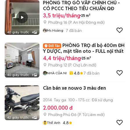
PHÒNG TRỌ GÒ VẤP CHÍNH CHỦ -
CÓ PCCC THEO TIÊU CHUẨN QĐ
3,5 triệu/tháng
25 m²
Phường 16
(
P. An Hội Đông
mới)
7
đã bán
Ms Hoàng
40 giây trước
4
PHÒNG TRỌ đi bộ 400m ĐH
Y DƯỢC, mặt tiền oto - FULL nội thất
4,4 triệu/tháng
25 m²
Phường 12
(
P. Chợ Lớn
mới)
4.8
7
đã bán
NHÀ CỦA NI
40 giây trước
7
Cần bán xe nouvo 3 màu đen
2014
Tay ga
100 - 175 cc
Đã sử dụng
2.000.000 đ
Phường Phú Đô
(
P. Từ Liêm
mới)
42 giây trước
4
T
4.8
Thế Anh