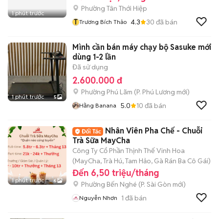
Phường Tân Thới Hiệp
1 phút trước
T
4.3
30
đã bán
Trương Bích Thảo
Mình cần bán máy chạy bộ Sasuke mới
dùng 1-2 lần
Đã sử dụng
2.600.000 đ
Phường Phú Lãm
(
P. Phú Lương
mới)
1 phút trước
5
5.0
10
đã bán
Hằng Banana
Nhân Viên Pha Chế - Chuỗi
Trà Sữa MayCha
Công Ty Cổ Phần Thịnh Thế Vinh Hoa
(MayCha, Trà Hú, Tam Hảo, Gà Rán Ba Cô Gái)
Đến 6,50 triệu/tháng
1 phút trước
6
Phường Bến Nghé
(
P. Sài Gòn
mới)
1
đã bán
Nguyễn Nhơn