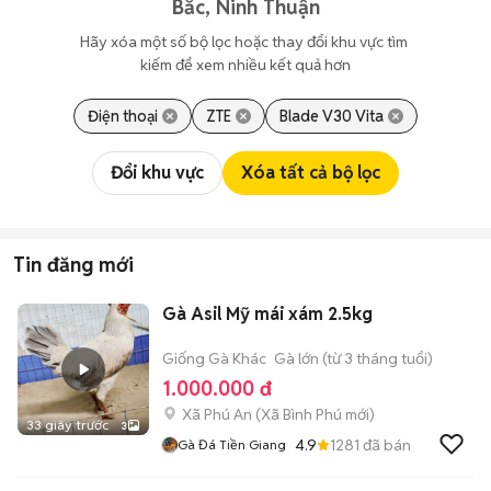
Bắc, Ninh Thuận
Hãy xóa một số bộ lọc hoặc thay đổi khu vực tìm 
kiếm để xem nhiều kết quả hơn
Điện thoại
ZTE
Blade V30 Vita
Đổi khu vực
Xóa tất cả bộ lọc
Tin đăng mới
Gà Asil Mỹ mái xám 2.5kg
Giống Gà Khác
Gà lớn (từ 3 tháng tuổi)
1.000.000 đ
Xã Phú An
(
Xã Bình Phú
mới)
33 giây trước
3
4.9
1281
đã bán
Gà Đá Tiền Giang