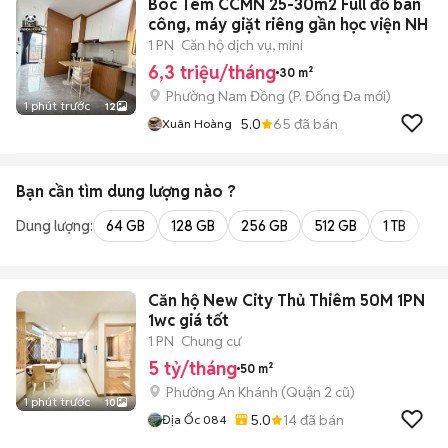
Bóc Tem CCMN 25-30m2 Full đồ ban
công, máy giặt riêng gần học viện NH
1 PN
Căn hộ dịch vụ, mini
6,3 triệu/tháng
30 m²
Phường Nam Đồng
(
P. Đống Đa
mới)
1 phút trước
12
5.0
65
đã bán
Xuân Hoàng
Bạn cần tìm
dung lượng
nào ?
Dung lượng:
64 GB
128 GB
256 GB
512 GB
1 TB
2 
Căn hộ New City Thủ Thiêm 50M 1PN
1wc giá tốt
1 PN
Chung cư
5 tỷ/tháng
50 m²
Phường An Khánh (Quận 2 cũ)
1 phút trước
10
5.0
14
đã bán
Địa Ốc 084