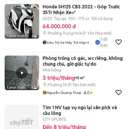
Honda SH125 CBS 2022 - Góp Trước
35Tr Nhận Xe✅
2022
Tay ga
100 - 175 cc
Đã sử dụng
64.000.000 đ
Phường Trung Hoà
(
P. Yên Hòa
mới)
1 phút trước
3
1
đã
Siêu Thị Xe Máy Trả Góp Hà
bán
Nội
Phòng trống có gác, wc riêng, không
chung chủ, giờ giấc tự do
Nhà trống
3 triệu/tháng
15 m²
Phường 15
(
P. Tân Sơn
mới)
1 phút trước
6
N
4.0
Nguyễn Quang Thoại
Tìm 1 NV tạp vụ ngủ lại sân pick và
cầu lông
CITY SPORTS
Đến 8 triệu/tháng