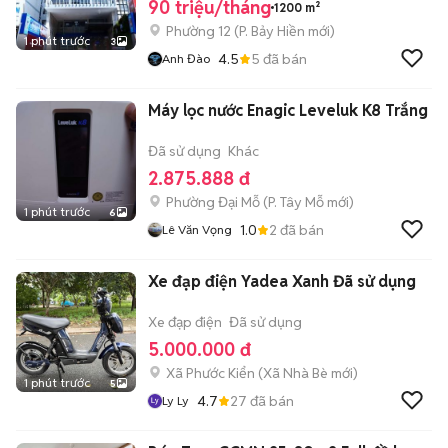
90 triệu/tháng
1200 m²
Phường 12
(
P. Bảy Hiền
mới)
1 phút trước
3
4.5
5
đã bán
Anh Đào
Máy lọc nước Enagic Leveluk K8 Trắng
Đã sử dụng
Khác
2.875.888 đ
Phường Đại Mỗ
(
P. Tây Mỗ
mới)
1 phút trước
6
1.0
2
đã bán
Lê Văn Vọng
Xe đạp điện Yadea Xanh Đã sử dụng
Xe đạp điện
Đã sử dụng
5.000.000 đ
Xã Phước Kiển
(
Xã Nhà Bè
mới)
1 phút trước
5
4.7
27
đã bán
Ly Ly