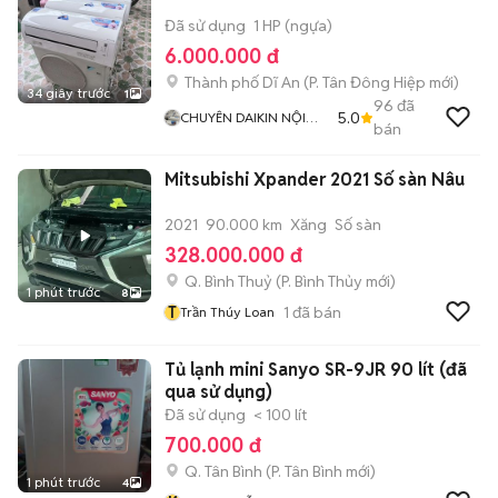
Đã sử dụng
1 HP (ngựa)
6.000.000 đ
Thành phố Dĩ An
(
P. Tân Đông Hiệp
mới)
34 giây trước
1
96
đã
5.0
CHUYÊN DAIKIN NỘI
bán
ĐỊA
Mitsubishi Xpander 2021 Số sàn Nâu
2021
90.000 km
Xăng
Số sàn
328.000.000 đ
Q. Bình Thuỷ
(
P. Bình Thủy
mới)
1 phút trước
8
T
1
đã bán
Trần Thúy Loan
Tủ lạnh mini Sanyo SR-9JR 90 lít (đã
qua sử dụng)
Đã sử dụng
< 100 lít
700.000 đ
Q. Tân Bình
(
P. Tân Bình
mới)
1 phút trước
4