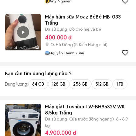
K
Katy Nguyễn
Máy hâm sữa Moaz BéBé MB-033
Trắng
Đã sử dụng
Đồ cho mẹ và bé
400.000 đ
Q. Hà Đông
(
P. Kiến Hưng
mới)
1 phút trước
2
Nguyễn Thanh Xuân
Bạn cần tìm
dung lượng
nào ?
Dung lượng:
64 GB
128 GB
256 GB
512 GB
1 TB
2 
Máy giặt Toshiba TW-BH95S2V WK
8.5kg Trắng
Đã sử dụng
Cửa trước (lồng ngang)
8 - 8.9
kg
4.900.000 đ