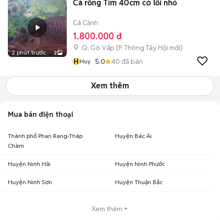
Cá rồng Tím 40cm có lỗi nhỏ
Cá Cảnh
1.800.000 đ
Q. Gò Vấp
(
P. Thông Tây Hội
mới)
2 phút trước
2
H
5.0
40
đã bán
Huy
Xem thêm
Mua bán điện thoại
Thành phố Phan Rang-Tháp
Huyện Bác Ái
Chàm
Huyện Ninh Hải
Huyện Ninh Phước
Huyện Ninh Sơn
Huyện Thuận Bắc
Xem thêm