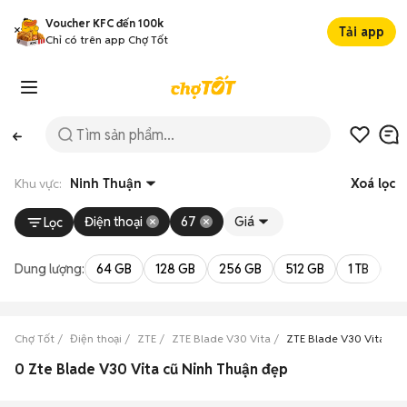
Voucher KFC đến 100k
Tải app
Chỉ có trên app Chợ Tốt
Khu vực:
Ninh Thuận
Xoá lọc
Điện thoại
67
Giá
Lọc
Dung lượng:
64 GB
128 GB
256 GB
512 GB
1 TB
2 
Chợ Tốt
Điện thoại
ZTE
ZTE Blade V30 Vita
ZTE Blade V30 Vita Nin
0 Zte Blade V30 Vita cũ Ninh Thuận đẹp