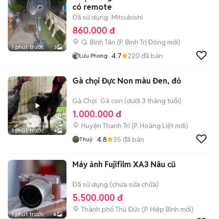
có remote
Đã sử dụng
Mitsubishi
860.000 đ
Q. Bình Tân
(
P. Bình Trị Đông
mới)
1 phút trước
3
4.7
220
đã bán
Lưu Phong
Gà chọi Đực Non màu Đen, đỏ
Gà Chọi
Gà con (dưới 3 tháng tuổi)
1.000.000 đ
Huyện Thanh Trì
(
P. Hoàng Liệt
mới)
1 phút trước
4
4.8
35
đã bán
Thuỷ
Máy ảnh Fujifilm XA3 Nâu cũ
Đã sử dụng (chưa sửa chữa)
5.500.000 đ
Thành phố Thủ Đức
(
P. Hiệp Bình
mới)
1 phút trước
6