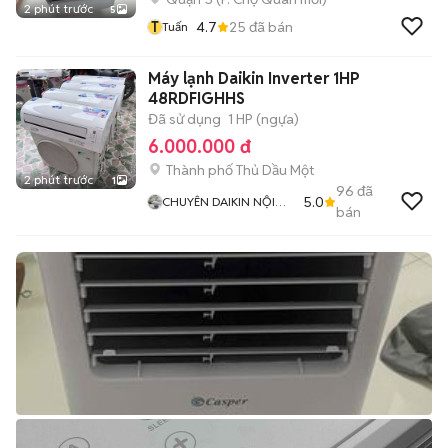
2 phút trước
5
T
4.7
25
đã bán
Tuấn
Máy lạnh Daikin Inverter 1HP
48RDFIGHHS
Đã sử dụng
1 HP (ngựa)
6.000.000 đ
Thành phố Thủ Dầu Một
2 phút trước
1
96
đã
5.0
CHUYÊN DAIKIN NỘI
bán
ĐỊA