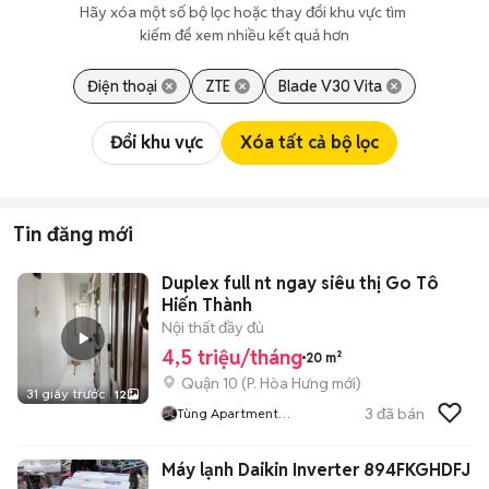
Hãy xóa một số bộ lọc hoặc thay đổi khu vực tìm 
kiếm để xem nhiều kết quả hơn
Điện thoại
ZTE
Blade V30 Vita
Đổi khu vực
Xóa tất cả bộ lọc
Tin đăng mới
Duplex full nt ngay siêu thị Go Tô
Hiến Thành
Nội thất đầy đủ
4,5 triệu/tháng
20 m²
Quận 10
(
P. Hòa Hưng
mới)
31 giây trước
12
3
đã bán
Tùng Apartment
Managerment
Máy lạnh Daikin Inverter 894FKGHDFJ