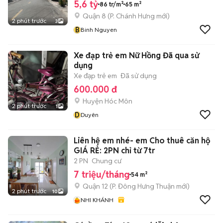
5,6 tỷ
86 tr/m²
65 m²
Quận 8
(
P. Chánh Hưng
mới)
2 phút trước
3
B
Binh Nguyen
Xe đạp trẻ em Nữ Hồng Đã qua sử
dụng
Xe đạp trẻ em
Đã sử dụng
600.000 đ
Huyện Hóc Môn
2 phút trước
1
D
Duyên
Liên hệ em nhé- em Cho thuê căn hộ
GIÁ RẺ: 2PN chỉ từ 7tr
2 PN
Chung cư
7 triệu/tháng
54 m²
Quận 12
(
P. Đông Hưng Thuận
mới)
2 phút trước
10
NHI KHÁNH