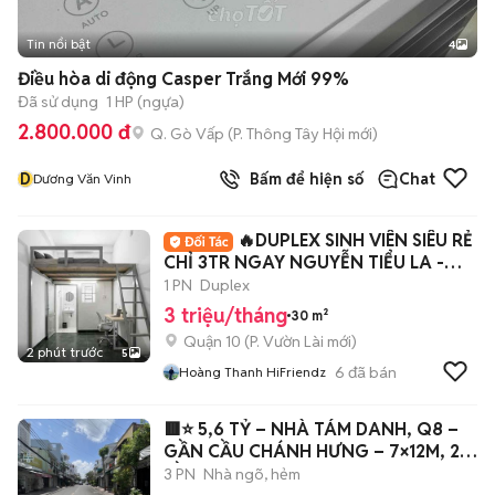
Tin nổi bật
4
Điều hòa di động Casper Trắng Mới 99%
Đã sử dụng
1 HP (ngựa)
2.800.000 đ
Q. Gò Vấp
(
P. Thông Tây Hội
mới)
D
Bấm để hiện số
Chat
Dương Văn Vinh
🔥DUPLEX SINH VIÊN SIÊU RẺ
CHỈ 3TR NGAY NGUYỄN TIỂU LA -
Q10🔥
1 PN
Duplex
3 triệu/tháng
30 m²
Quận 10
(
P. Vườn Lài
mới)
2 phút trước
5
6
đã bán
Hoàng Thanh HiFriendz
🟥⭐ 5,6 TỶ – NHÀ TÁM DANH, Q8 –
GẦN CẦU CHÁNH HƯNG – 7×12M, 2
TẦNG ⭐🟥
3 PN
Nhà ngõ, hẻm