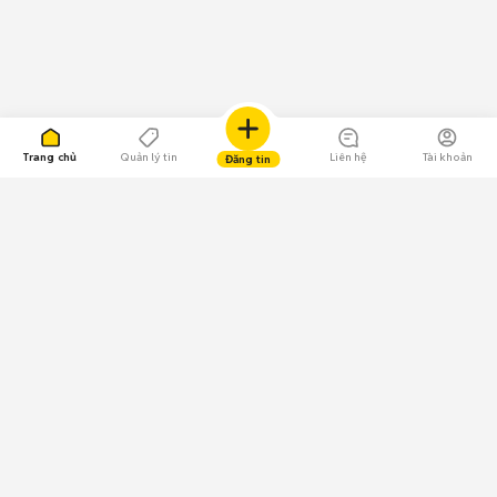
Trang chủ
Quản lý tin
Liên hệ
Tài khoản
Đăng tin
109.000 Bình chọn
Tải ứng dụng Chợ Tốt
Về Chợ Tốt
Quy chế sàn
Chính sách bảo mật
Giải quyết tranh chấp
CÔNG TY TNHH CHỢ TỐT - Người đại diện theo pháp luật: