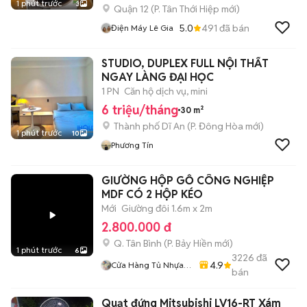
1 phút trước
3
Quận 12
(
P. Tân Thới Hiệp
mới)
5.0
491
đã bán
Điện Máy Lê Gia
STUDIO, DUPLEX FULL NỘI THẤT
NGAY LÀNG ĐẠI HỌC
1 PN
Căn hộ dịch vụ, mini
6 triệu/tháng
30 m²
Thành phố Dĩ An
(
P. Đông Hòa
mới)
1 phút trước
10
Phương Tín
GIƯỜNG HỘP GỖ CÔNG NGHIỆP
MDF CÓ 2 HỘP KÉO
Mới
Giường đôi 1.6m x 2m
2.800.000 đ
Q. Tân Bình
(
P. Bảy Hiền
mới)
1 phút trước
6
3226
đã
4.9
Cửa Hàng Tủ Nhựa
bán
Đài Loan Hoàng
Quân
Quạt đứng Mitsubishi LV16-RT Xám