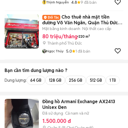
T
4.8
9
đã bán
Thịnh Nguyễn
Cho thuê nhà mặt tiền
đường Võ Văn Ngân, Quận Thủ Đức,
DT: 8x20m
Mặt bằng kinh doanh
Nội thất cao cấp
80 triệu/tháng
220 m²
Thành phố Thủ Đức
2 phút trước
4
5.0
1
đã bán
Ngọc Thúy
Bạn cần tìm
dung lượng
nào ?
Dung lượng:
64 GB
128 GB
256 GB
512 GB
1 TB
2 
Đồng hồ Armani Exchange AX2413
Unisex Đen
Đã sử dụng
Cả nam và nữ
1.500.000 đ
Quận 5
(
P. Chợ Quán
mới)