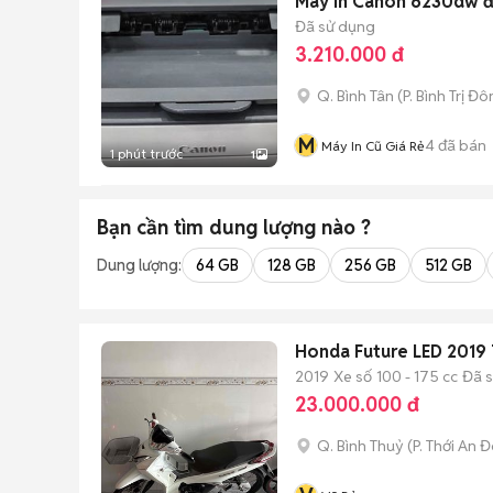
Máy in Canon 6230dw đ
Đã sử dụng
3.210.000 đ
Q. Bình Tân
(
P. Bình Trị Đ
M
4
đã bán
Máy In Cũ Giá Rẻ
1 phút trước
1
Bạn cần tìm
dung lượng
nào ?
Dung lượng:
64 GB
128 GB
256 GB
512 GB
Honda Future LED 2019
2019
Xe số
100 - 175 cc
Đã 
23.000.000 đ
Q. Bình Thuỷ
(
P. Thới An 