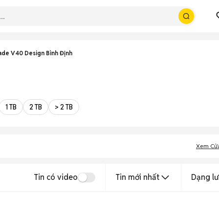
ade V40 Design Bình Định
1 TB
2 TB
> 2 TB
Xem Cử
Tin có video
Tin mới nhất
Dạng lư