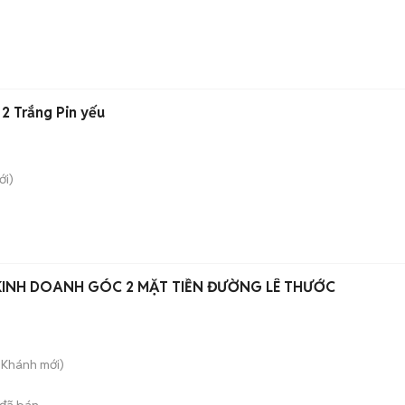
2 Trắng Pin yếu
i)
KINH DOANH GÓC 2 MẶT TIỀN ĐƯỜNG LÊ THƯỚC
n Khánh
mới)
đã bán