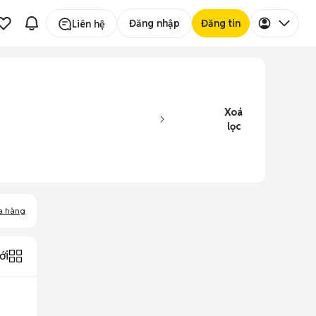
Đăng nhập
Đăng tin
Liên hệ
Xoá
lọc
a hàng
ới