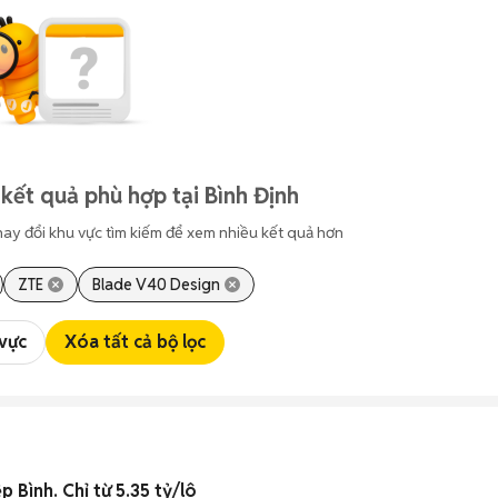
kết quả phù hợp tại Bình Định
hay đổi khu vực tìm kiếm để xem nhiều kết quả hơn
ZTE
Blade V40 Design
 vực
Xóa tất cả bộ lọc
p Bình. Chỉ từ 5.35 tỷ/lô