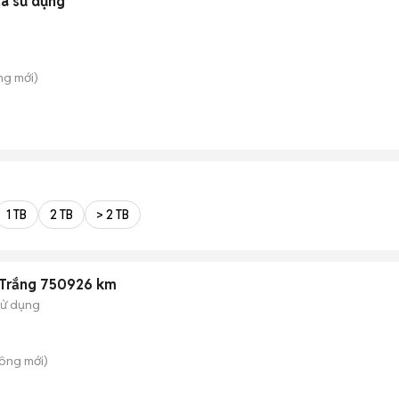
ã sử dụng
ông
mới)
1 TB
2 TB
> 2 TB
 Trắng 750926 km
sử dụng
Đông
mới)