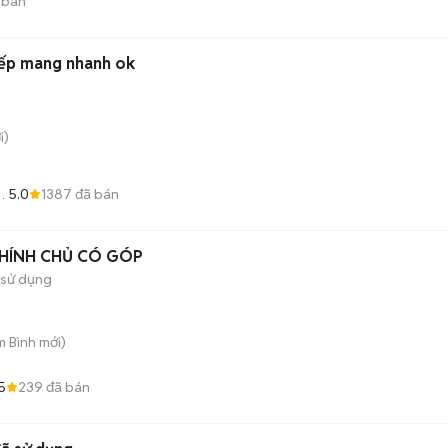
 bán
tiếp mang nhanh ok
i)
5.0
1387
đã bán
CHÍNH CHỦ CÓ GÓP
 sử dụng
m Bình
mới)
5
239
đã bán