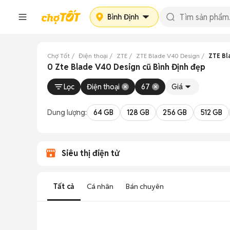
Bình Định
Chợ Tốt
Điện thoại
ZTE
ZTE Blade V40 Design
ZTE Bl
0 Zte Blade V40 Design cũ Bình Định đẹp
Lọc
Điện thoại
67
Giá
Dung lượng:
64 GB
128 GB
256 GB
512 GB
Siêu thị điện tử
Tất cả
Cá nhân
Bán chuyên