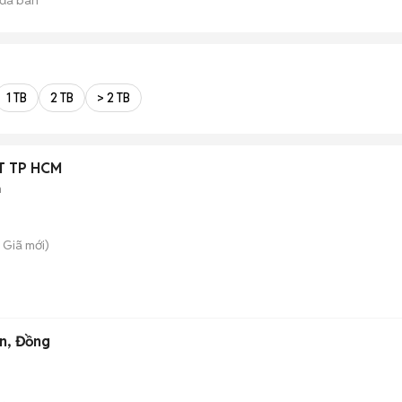
1 TB
2 TB
> 2 TB
ẤT TP HCM
m
 Giã
mới)
n, Đồng