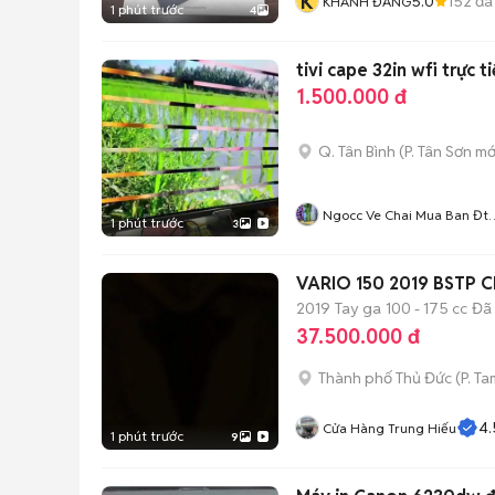
K
5.0
152
đã
KHÁNH ĐĂNG
1 phút trước
4
tivi cape 32in wfi trực 
1.500.000 đ
Q. Tân Bình
(
P. Tân Sơn
mớ
Ngocc Ve Chai Mua Ban Đt
1 phút trước
3
Trực Tiếp
VARIO 150 2019 BSTP 
2019
Tay ga
100 - 175 cc
Đã
37.500.000 đ
Thành phố Thủ Đức
(
P. Ta
4.
Cửa Hàng Trung Hiếu
1 phút trước
9