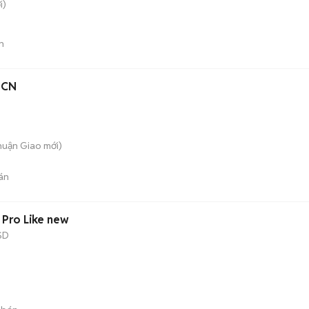
i)
n
 CN
Thuận Giao
mới)
án
Pro Like new
SD
)