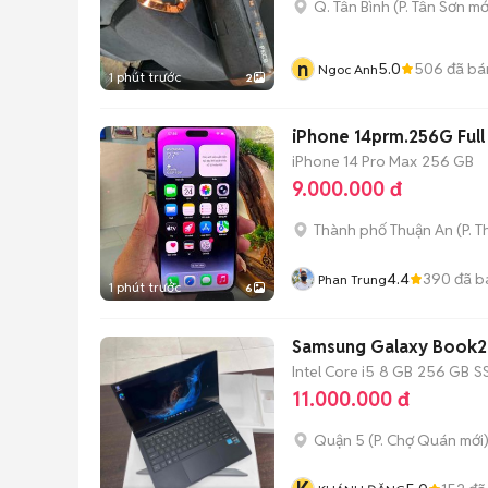
Q. Tân Bình
(
P. Tân Sơn
mớ
n
5.0
506
đã bá
Ngoc Anh
1 phút trước
2
iPhone 14prm.256G Full
iPhone 14 Pro Max
256 GB
9.000.000 đ
Thành phố Thuận An
(
P. 
4.4
390
đã b
Phan Trung
1 phút trước
6
Samsung Galaxy Book2 
Intel Core i5
8 GB
256 GB
S
11.000.000 đ
Quận 5
(
P. Chợ Quán
mới