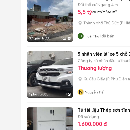
Đất thổ cư
Ngang 4 m
5,5 tỷ
90 tr/m²
61 m²
Thành phố Thủ Đức
(
P. Hi
1
đã bán
Hoài Thu
37 giây trước
3
5 nhân viên lái xe 5 chỗ 
Công ty cổ phần đầu tư thươn
Thương lượng
Q. Cầu Giấy
(
P. Phú Diễn
m
N
Nguyễn Tiến
1 phút trước
4
Tủ tài liệu Thép sơn tĩ
Đã sử dụng
1.600.000 đ