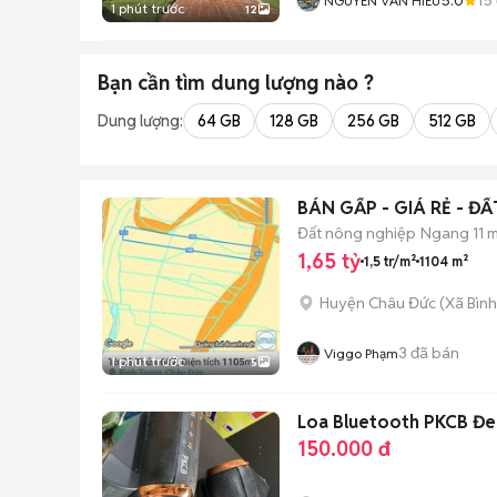
NGUYỄN VĂN HIẾU
1 phút trước
12
Bạn cần tìm
dung lượng
nào ?
Dung lượng:
64 GB
128 GB
256 GB
512 GB
BÁN GẤP - GIÁ RẺ - Đ
Đất nông nghiệp
Ngang 11 
1,65 tỷ
1,5 tr/m²
1104 m²
Huyện Châu Đức
(
Xã Bình
3
đã bán
Viggo Phạm
1 phút trước
5
Loa Bluetooth PKCB Đe
150.000 đ