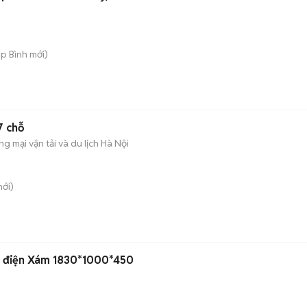
ệp Bình
mới)
7 chỗ
g mại vận tải và du lịch Hà Nội
ới)
nh điện Xám 1830*1000*450