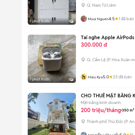
Q. Nam Từ Liêm
4.5
1
đã bán
Muoi Nguen
1 phút trước
1
Tai nghe Apple AirPods 
300.000 đ
Q. Cẩm Lệ
(
P. Hòa Xuân
mớ
h
5.0
23
đã bán
Hieu Kyo
1 phút trước
3
CHO THUÊ MẶT BẰNG 
Mặt bằng kinh doanh
200 triệu/tháng
350 m²
Thành phố Thủ Đức
(
P. A
5.0
15