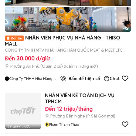
Tin nổi bật
6
+
2
NHÂN VIÊN PHỤC VỤ NHÀ HÀNG - THISO
MALL
CÔNG TY TNHH MTV NHÀ HÀNG HÀN QUỐC MEAT & MEET LTC
Đến 30.000 đ/giờ
Phường An Phú (Quận 2 cũ)
(
P. Bình Trưng
mới)
9
đã bán
Bấm để hiện số
Chat
Công Ty TNHH Nhà Hàng
Hàn Quốc Meat And Meet
NHÂN VIÊN KẾ TOÁN DỊCH VỤ
TPHCM
Đến 12 triệu/tháng
Phường Bến Nghé
(
P. Sài Gòn
mới)
P
Phạm Thanh Thảo
39 giây trước