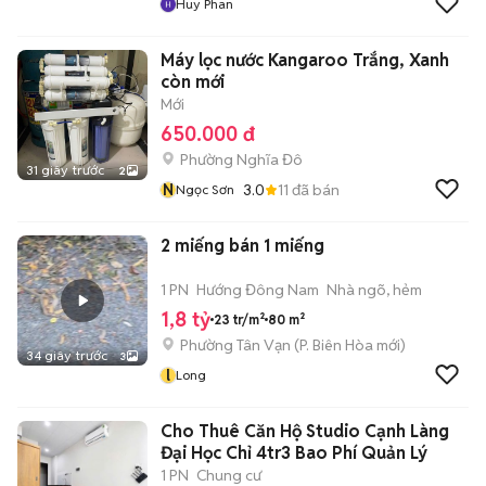
Huy Phan
Máy lọc nước Kangaroo Trắng, Xanh
còn mới
Mới
650.000 đ
Phường Nghĩa Đô
31 giây trước
2
N
3.0
11
đã bán
Ngọc Sơn
2 miếng bán 1 miếng
1 PN
Hướng Đông Nam
Nhà ngõ, hẻm
1,8 tỷ
23 tr/m²
80 m²
Phường Tân Vạn
(
P. Biên Hòa
mới)
34 giây trước
3
l
Long
Cho Thuê Căn Hộ Studio Cạnh Làng
Đại Học Chỉ 4tr3 Bao Phí Quản Lý
1 PN
Chung cư