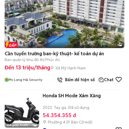
Tin nổi bật
1
Cần tuyển trưởng ban-kỹ thuật- kế toán dự án
Ban quản lý khu đô thị Phúc An
Đến 13 triệu/tháng
Xã Mỹ Hạnh Nam
Bấm để hiện số
Chat
Phi Long Hải Security
Honda SH Mode Xám Xăng
2022
Tay ga
Đã sử dụng
54.354.355 đ
Phường 4
(
P. Bàn Cờ
mới)
24 giây trước
1