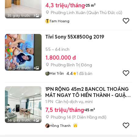
4,3 triệu/tháng
25 m²
Phường Linh Xuân (Quận Thủ Đức cũ)
35 giây trước
7
T
Tam Hoang
Tivi Sony 55X8500g 2019
55 – 64 inch
1.800.000 đ
Phường Bình Trị Đông
36 giây trước
4
4.4
1
đã bán
Mai Trần
1PN RỘNG 45m2 BANCOL THOÁNG
MÁT NGAY TÔ HIẾN THÀNH - QUẬN
10
1 PN
Căn hộ dịch vụ, mini
7,5 triệu/tháng
45 m²
Phường 14
(
P. Diên Hồng
mới)
36 giây trước
6
Hồng Thanh