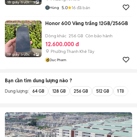
18 giây trước
5
5.0
16
đã bán
Hùng
Honor 600 Vàng trắng 12GB/256GB
Dòng khác
256 GB
Còn bảo hành
12.600.000 đ
Phường Thanh Khê Tây
19 giây trước
6
d
Duc Pham
Bạn cần tìm
dung lượng
nào ?
Dung lượng:
64 GB
128 GB
256 GB
512 GB
1 TB
2 