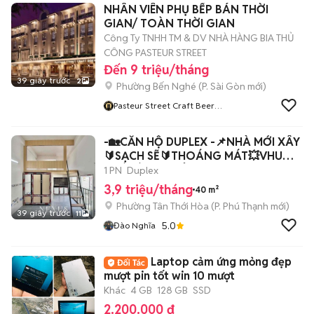
NHÂN VIÊN PHỤ BẾP BÁN THỜI
GIAN/ TOÀN THỜI GIAN
Công Ty TNHH TM & DV NHÀ HÀNG BIA THỦ
CÔNG PASTEUR STREET
Đến 9 triệu/tháng
39 giây trước
2
Phường Bến Nghé
(
P. Sài Gòn
mới)
Pasteur Street Craft Beer
Careers
-🏡CĂN HỘ DUPLEX -📌NHÀ MỚI XÂY
🔰SẠCH SẼ🔰THOÁNG MÁT💥VHU💥
HOÀ BÌNH 💥TÔ HIỆU
1 PN
Duplex
3,9 triệu/tháng
40 m²
Phường Tân Thới Hòa
(
P. Phú Thạnh
mới)
39 giây trước
11
5.0
Đào Nghĩa
Laptop cảm ứng mỏng đẹp
mượt pin tốt win 10 mượt
Khác
4 GB
128 GB
SSD
2.200.000 đ