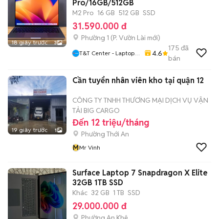
Pro/16GB/512GB
M2 Pro
16 GB
512 GB
SSD
31.590.000 đ
Phường 1
(
P. Vườn Lài
mới)
18 giây trước
3
175
đã
4.6
T&T Center - Laptop,
bán
MacBook, IPhone Tại
HCM
Cần tuyển nhân viên kho tại quận 12
CÔNG TY TNHH THƯƠNG MẠI DỊCH VỤ VẬN
TẢI BIG CARGO
Đến 12 triệu/tháng
19 giây trước
1
Phường Thới An
M
Mr Vinh
Surface Laptop 7 Snapdragon X Elite
32GB 1TB SSD
Khác
32 GB
1 TB
SSD
29.000.000 đ
Phường An Khê