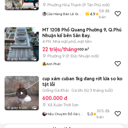
Phường Hòa Thạnh
(
P. Tân Phú
mới)
39 giây trước
6
58
đã
4.9
Cửa Hàng Bán Lẻ Giá
bán
Sỉ Ship Tận Nhà
MT 120B Phổ Quang Phường 9, Q.Phú
Nhuận kế bên Sân Bay.
4 PN
Nhà mặt phố, mặt tiền
22 triệu/tháng
100 m²
Phường 9
(
P. Đức Nhuận
mới)
41 giây trước
5
A
Anh Phát
cup xám cuban 1kg đang rớt lứa so ko
tật lỗi
Giống Gà Khác
Gà lớn (từ 3 tháng tuổi)
600.000 đ
Xã Xuân Thới Sơn
41 giây trước
3
305
đã
5.0
Hiệu Chuyên Đổ Gà Lai
bán
45 Tuổi