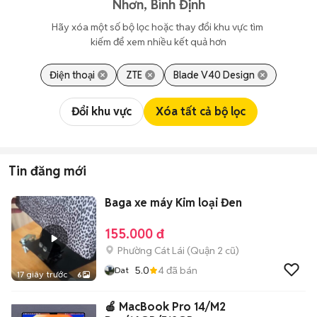
Nhơn, Bình Định
Hãy xóa một số bộ lọc hoặc thay đổi khu vực tìm 
kiếm để xem nhiều kết quả hơn
Điện thoại
ZTE
Blade V40 Design
Đổi khu vực
Xóa tất cả bộ lọc
Tin đăng mới
Baga xe máy Kim loại Đen
155.000 đ
Phường Cát Lái (Quận 2 cũ)
5.0
4
đã bán
Dat
17 giây trước
6
🍎 MacBook Pro 14/M2