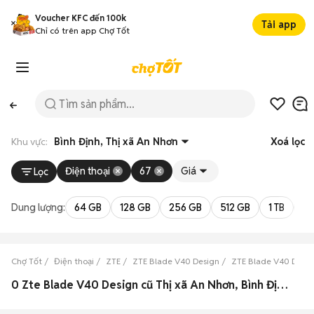
Voucher KFC đến 100k
Tải app
Chỉ có trên app Chợ Tốt
Khu vực:
Bình Định, Thị xã An Nhơn
Xoá lọc
Điện thoại
67
Giá
Lọc
Dung lượng:
64 GB
128 GB
256 GB
512 GB
1 TB
2 
Chợ Tốt
Điện thoại
ZTE
ZTE Blade V40 Design
ZTE Blade V40 Desig
0 Zte Blade V40 Design cũ Thị xã An Nhơn, Bình Định đẹp