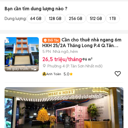
Bạn cần tìm
dung lượng
nào ?
Dung lượng:
64 GB
128 GB
256 GB
512 GB
1 TB
2 
Cần cho thuê nhà ngang 6m
HXH 25/2A Thăng Long P.4 Q.Tân
Bình
5 PN
Nhà ngõ, hẻm
26,5 triệu/tháng
96 m²
Phường 4
(
P. Tân Sơn Nhất
mới)
38 giây trước
9
A
5.0
Anh Toàn