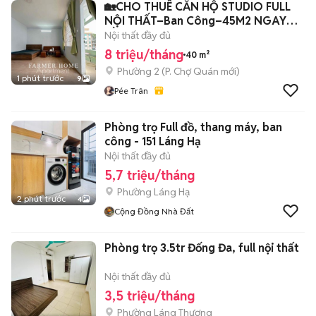
🏡CHO THUÊ CĂN HỘ STUDIO FULL
NỘI THẤT–Ban Công–45M2 NGAY
CẦU CHỮ Y Q.5
Nội thất đầy đủ
8 triệu/tháng
40 m²
Phường 2
(
P. Chợ Quán
mới)
1 phút trước
9
Pée Trân
Phòng trọ Full đồ, thang máy, ban
công - 151 Láng Hạ
Nội thất đầy đủ
5,7 triệu/tháng
Phường Láng Hạ
2 phút trước
4
Cộng Đồng Nhà Đất
Phòng trọ 3.5tr Đống Đa, full nội thất
Nội thất đầy đủ
3,5 triệu/tháng
Phường Láng Thượng