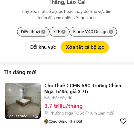
Thắng, Lào Cai
Hãy xóa một số bộ lọc hoặc thay đổi khu vực tìm 
kiếm để xem nhiều kết quả hơn
Điện thoại
ZTE
Blade V40 Design
Đổi khu vực
Xóa tất cả bộ lọc
Tin đăng mới
Cho thuê CCMN 580 Trường Chinh,
Ngã Tư Sở, giá 3.7tr
Nội thất đầy đủ
3,7 triệu/tháng
Phường Ngã Tư Sở
(
P. Kim Liên
mới)
1 phút trước
5
Cộng Đồng Nhà Đất