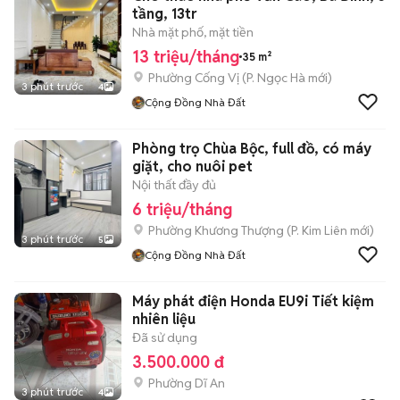
tầng, 13tr
Nhà mặt phố, mặt tiền
13 triệu/tháng
35 m²
Phường Cống Vị
(
P. Ngọc Hà
mới)
3 phút trước
4
Cộng Đồng Nhà Đất
Phòng trọ Chùa Bộc, full đồ, có máy
giặt, cho nuôi pet
Nội thất đầy đủ
6 triệu/tháng
Phường Khương Thượng
(
P. Kim Liên
mới)
3 phút trước
5
Cộng Đồng Nhà Đất
Máy phát điện Honda EU9i Tiết kiệm
nhiên liệu
Đã sử dụng
3.500.000 đ
Phường Dĩ An
3 phút trước
4