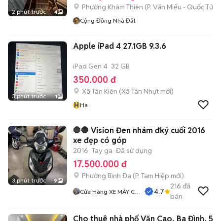
Phường Khâm Thiên
(
P. Văn Miếu - Quốc Tử 
2 phút trước
4
Cộng Đồng Nhà Đất
Apple iPad 4 27.1GB 9.3.6
iPad Gen 4
32 GB
350.000 đ
Xã Tân Kiên
(
Xã Tân Nhựt
mới)
3 phút trước
1
H
Ha
🛑🛑 Vision Đen nhám đký cuối 2016
xe đẹp có góp
2016
Tay ga
Đã sử dụng
17.500.000 đ
Phường Bình Đa
(
P. Tam Hiệp
mới)
3 phút trước
9
216
đã
4.7
Cửa Hàng XE MÁY CŨ
bán
THÀNH MỸ
Cho thuê nhà phố Văn Cao, Ba Đình, 5