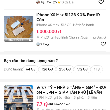
2.9
10
đã bán
Hiệp Gà
iPhone XS Max 512GB 90% Face ID
Còn
iPhone XS Max
512 GB
Hết bảo hành
1.000.000 đ
Phường Hiệp Bình Chánh (Quận Thủ Đức cũ)
4 phút trước
1
Dương
Bạn cần tìm
dung lượng
nào ?
Dung lượng:
64 GB
128 GB
256 GB
512 GB
1 TB
2 
🔥 7.7 TỶ – NHÀ 5 TẦNG – 65M² – ĐƯ
6M – 5PN – GIÁP TÂN PHÚ | LÊ VĂN
5 PN
Hướng Bắc
Nhà mặt phố, mặt tiền
7,7 tỷ
118 tr/m²
65 m²