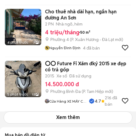
Cho thuê nhà dài hạn, ngắn hạn
đường An Sơn
2 PN
Nhà ngõ, hẻm
4 triệu/tháng
50 m²
Phường 4
(
P. Xuân Hương - Đà Lạt
mới)
4 phút trước
7
N
4
đã bán
Nguyễn Đình Định
⭕️⭕️ Future Fi Xám đký 2015 xe đẹp
có trả góp
2015
Xe số
Đã sử dụng
14.500.000 đ
Phường Bình Đa
(
P. Tam Hiệp
mới)
5 phút trước
13
216
đã
4.7
Cửa Hàng XE MÁY CŨ
bán
THÀNH MỸ
Xem thêm
Mua bán đồ điện tử