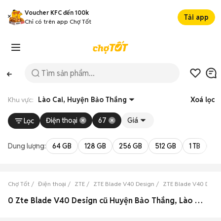
Voucher KFC đến 100k
Tải app
Chỉ có trên app Chợ Tốt
Khu vực:
Lào Cai, Huyện Bảo Thắng
Xoá lọc
Điện thoại
67
Giá
Lọc
Dung lượng:
64 GB
128 GB
256 GB
512 GB
1 TB
2 
Chợ Tốt
Điện thoại
ZTE
ZTE Blade V40 Design
ZTE Blade V40 Desig
0 Zte Blade V40 Design cũ Huyện Bảo Thắng, Lào Cai đẹp