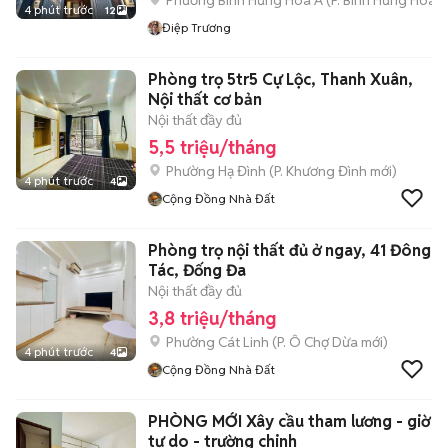
Phường Bình Hưng Hoà A
(
P. Bình Hưng Hòa
m
4 phút trước
12
Điệp Trương
Phòng trọ 5tr5 Cự Lộc, Thanh Xuân,
Nội thất cơ bản
Nội thất đầy đủ
5,5 triệu/tháng
Phường Hạ Đình
(
P. Khương Đình
mới)
4 phút trước
4
Cộng Đồng Nhà Đất
Phòng trọ nội thất đủ ở ngay, 41 Đông
Tác, Đống Đa
Nội thất đầy đủ
3,8 triệu/tháng
Phường Cát Linh
(
P. Ô Chợ Dừa
mới)
4 phút trước
4
Cộng Đồng Nhà Đất
PHÒNG MỚI Xây cầu tham lương - giờ
tự do - trường chinh