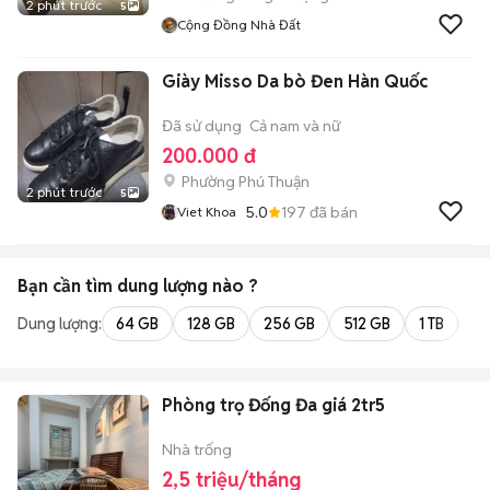
2 phút trước
5
Cộng Đồng Nhà Đất
Giày Misso Da bò Đen Hàn Quốc
Đã sử dụng
Cả nam và nữ
200.000 đ
Phường Phú Thuận
2 phút trước
5
5.0
197
đã bán
Viet Khoa
Bạn cần tìm
dung lượng
nào ?
Dung lượng:
64 GB
128 GB
256 GB
512 GB
1 TB
2 
Phòng trọ Đống Đa giá 2tr5
Nhà trống
2,5 triệu/tháng