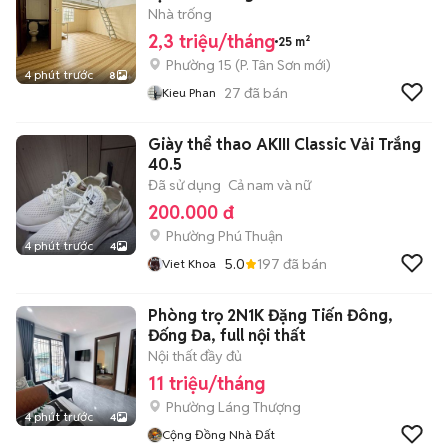
Nhà trống
2,3 triệu/tháng
25 m²
Phường 15
(
P. Tân Sơn
mới)
4 phút trước
8
27
đã bán
Kieu Phan
Giày thể thao AKIII Classic Vải Trắng
40.5
Đã sử dụng
Cả nam và nữ
200.000 đ
Phường Phú Thuận
4 phút trước
4
5.0
197
đã bán
Viet Khoa
Phòng trọ 2N1K Đặng Tiến Đông,
Đống Đa, full nội thất
Nội thất đầy đủ
11 triệu/tháng
Phường Láng Thượng
4 phút trước
4
Cộng Đồng Nhà Đất