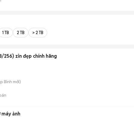
1 TB
2 TB
> 2 TB
8/256) zin đẹp chính hãng
ệp Bình
mới)
bán
ớ máy ảnh