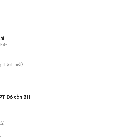
)
n
hí
phát
g Thạnh
mới)
PT Đỏ còn BH
g
i)
n