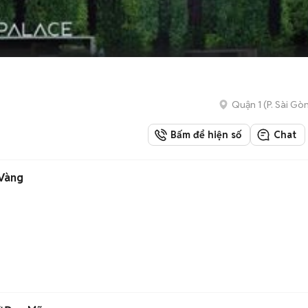
Quận 1
(
P. Sài Gò
Bấm để hiện số
Chat
 Vàng