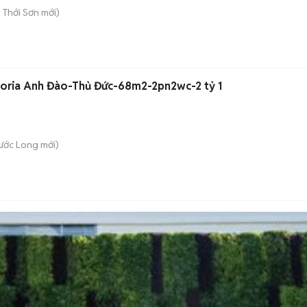
 Thới Sơn
mới)
loria Anh Đào-Thủ Đức-68m2-2pn2wc-2 tỷ 1
hước Long
mới)