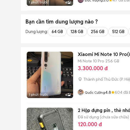
Đức Vượng
1 phút trước
6
Bạn cần tìm
dung lượng
nào ?
Dung lượng:
64 GB
128 GB
256 GB
512 GB
Xiaomi Mi Note 10 Pro(
Mi Note 10 Pro
256 GB
3.300.000 đ
Thành phố Thủ Đức
(
P. Hi
4.8
604
đã 
Quốc Cường
1 phút trước
6
2 Hộp đựng pin , thẻ nh
Đã sử dụng (chưa sửa chữa)
120.000 đ