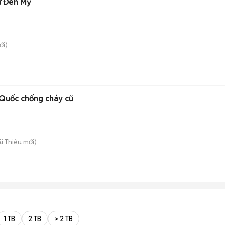
ữ Đen Mỹ
i)
Quốc chống cháy cũ
ái Thiêu
mới)
1 TB
2 TB
> 2 TB