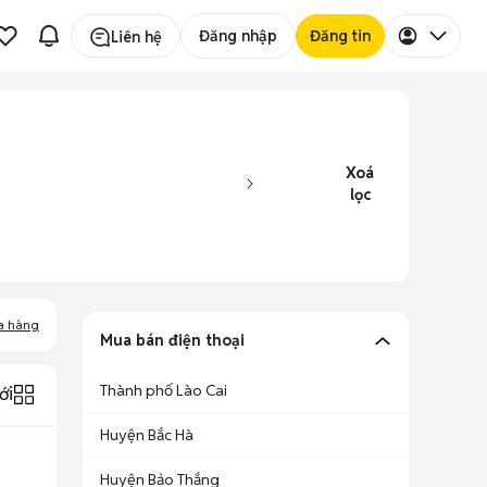
Đăng nhập
Đăng tin
Liên hệ
Xoá
lọc
a hàng
Mua bán điện thoại
Thành phố Lào Cai
ới
Huyện Bắc Hà
Huyện Bảo Thắng