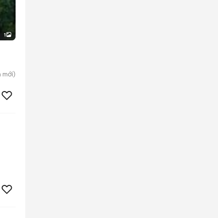
1
n
mới)