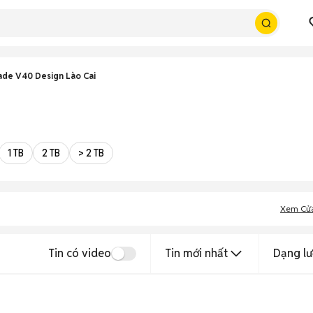
ade V40 Design Lào Cai
1 TB
2 TB
> 2 TB
Xem Cử
Tin có video
Tin mới nhất
Dạng lư