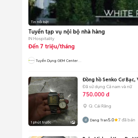
Tin nổi bật
Tuyển tạp vụ nội bộ nhà hàng
IN Hospitality
Đến 7 triệu/tháng
Tuyển Dụng GEM Center
White Palace
Đồng hồ Senko Cơ Bạc,
Đã sử dụng
Cả nam và nữ
750.000 đ
Q. Cái Răng
5.0
7
đã bán
Dang Tran
1 phút trước
1