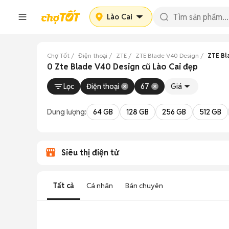
Lào Cai
Chợ Tốt
Điện thoại
ZTE
ZTE Blade V40 Design
ZTE Bl
0 Zte Blade V40 Design cũ Lào Cai đẹp
Lọc
Điện thoại
67
Giá
Dung lượng:
64 GB
128 GB
256 GB
512 GB
Siêu thị điện tử
Tất cả
Cá nhân
Bán chuyên