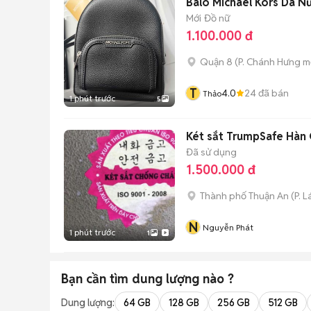
Balo Michael Kors Da N
Mới
Đồ nữ
1.100.000 đ
Quận 8
(
P. Chánh Hưng
mớ
T
4.0
24
đã bán
Thảo
1 phút trước
5
Két sắt TrumpSafe Hàn 
Đã sử dụng
1.500.000 đ
Thành phố Thuận An
(
P. L
N
Nguyễn Phát
1 phút trước
1
Bạn cần tìm
dung lượng
nào ?
Dung lượng:
64 GB
128 GB
256 GB
512 GB