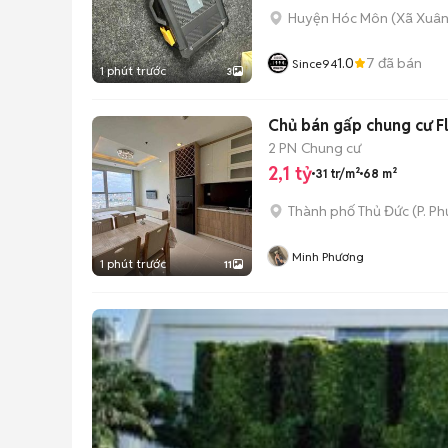
Huyện Hóc Môn
(
Xã Xuân
1.0
7
đã bán
Since94
1 phút trước
3
Chủ bán gấp chung cư F
2 PN
Chung cư
2,1 tỷ
31 tr/m²
68 m²
Thành phố Thủ Đức
(
P. P
Minh Phương
1 phút trước
11