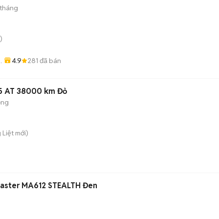
 tháng
)
4.9
281
đã bán
.5 AT 38000 km Đỏ
ộng
 Liệt
mới)
Master MA612 STEALTH Đen