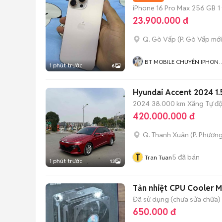
iPhone 16 Pro Max
256 GB
1
23.900.000 đ
Q. Gò Vấp
(
P. Gò Vấp
mới
BT MOBILE CHUYÊN IPHONE
1 phút trước
6
VÀ ANDROID GIÁ RẺ
Hyundai Accent 2024 1
2024
38.000 km
Xăng
Tự đ
420.000.000 đ
Q. Thanh Xuân
(
P. Phương
T
5
đã bán
Tran Tuan
1 phút trước
13
Tản nhiệt CPU Cooler 
Đã sử dụng (chưa sửa chữa)
650.000 đ