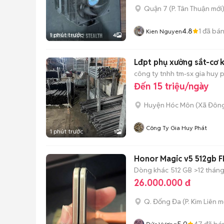
Quận 7
(
P. Tân Thuận
mới
4.8
1
đã bá
Kien Nguyen
1 phút trước
4
Lđpt phụ xưởng sắt-cơ k
công ty tnhh tm-sx gia huy 
Đến 15 triệu/ngày
Huyện Hóc Môn
(
Xã Đôn
Công Ty Gia Huy Phát
1 phút trước
1
Honor Magic v5 512gb F
Dòng khác
512 GB
>12 thán
26.000.000 đ
Q. Đống Đa
(
P. Kim Liên
mớ
5.0
47
đã bá