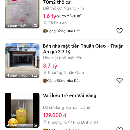
70m2 thổ cư
Đất thổ cư
Ngang 7 m
1,6 tỷ
23 tr/m²
70 m²
Xã Phú An
4 phút trước
4
Cộng Đồng Nhà Đất
Bán nhà mặt tiền Thuận Giao - Thuận
An giá 3.7 tỷ
Nhà mặt phố, mặt tiền
3,7 tỷ
Phường Thuận Giao
4 phút trước
5
Cộng Đồng Nhà Đất
Vali kéo trẻ em Vải Vàng
Đã sử dụng
Cả nam và nữ
129.000 đ
Phường 16
(
P. Phú Định
mới)
4 phút trước
1