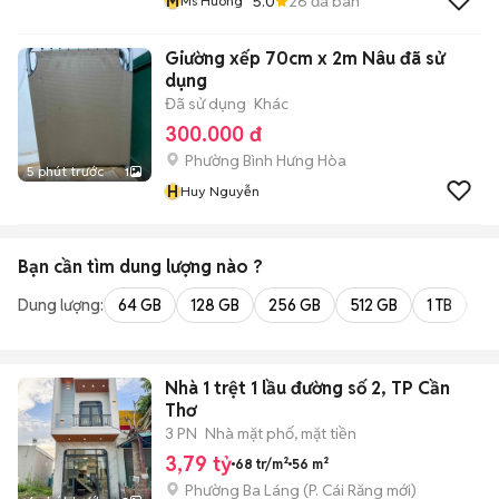
M
5.0
26
đã bán
Ms Huong
Giường xếp 70cm x 2m Nâu đã sử
dụng
Đã sử dụng
Khác
300.000 đ
Phường Bình Hưng Hòa
5 phút trước
1
H
Huy Nguyễn
Bạn cần tìm
dung lượng
nào ?
Dung lượng:
64 GB
128 GB
256 GB
512 GB
1 TB
2 
Nhà 1 trệt 1 lầu đường số 2, TP Cần
Thơ
3 PN
Nhà mặt phố, mặt tiền
3,79 tỷ
68 tr/m²
56 m²
Phường Ba Láng
(
P. Cái Răng
mới)