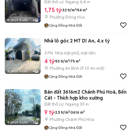
Đất thổ cư
Ngang 4,4 m
1,75 tỷ
32 tr/m²
54 m²
Phường Đông Hòa
8 phút trước
5
Cộng Đồng Nhà Đất
Nhà lô góc 2 MT Dĩ An, 4.x tỷ
3 PN
Nhà mặt phố, mặt tiền
4 tỷ
53 tr/m²
75 m²
Phường An Bình
(
P. Dĩ An
mới)
9 phút trước
4
Cộng Đồng Nhà Đất
Bán đất 3616m2 Chánh Phú Hoà, Bến
Cát - Thích hợp kho xưởng
Đất thổ cư
Ngang 30 m
9 tỷ
2,5 tr/m²
3616 m²
Phường Chánh Phú Hòa
9 phút trước
3
Cộng Đồng Nhà Đất