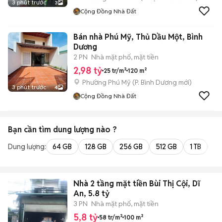
3 phút trước
3
Cộng Đồng Nhà Đất
Bán nhà Phú Mỹ, Thủ Dầu Một, Bình
Dương
2 PN
Nhà mặt phố, mặt tiền
2,98 tỷ
25 tr/m²
120 m²
Phường Phú Mỹ
(
P. Bình Dương
mới)
3 phút trước
4
Cộng Đồng Nhà Đất
Bạn cần tìm
dung lượng
nào ?
Dung lượng:
64 GB
128 GB
256 GB
512 GB
1 TB
2 
Nhà 2 tầng mặt tiền Bùi Thị Cội, Dĩ
An, 5.8 tỷ
3 PN
Nhà mặt phố, mặt tiền
5,8 tỷ
58 tr/m²
100 m²