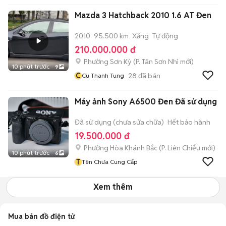
Mazda 3 Hatchback 2010 1.6 AT Đen
2010
95.500 km
Xăng
Tự động
210.000.000 đ
Phường Sơn Kỳ
(
P. Tân Sơn Nhì
mới)
10 phút trước
9
C
28
đã bán
Cu Thanh Tung
Máy ảnh Sony A6500 Đen Đã sử dụng
Đã sử dụng (chưa sửa chữa)
Hết bảo hành
19.500.000 đ
Phường Hòa Khánh Bắc
(
P. Liên Chiểu
mới)
10 phút trước
6
T
Tên Chưa Cung Cấp
Xem thêm
Mua bán đồ điện tử