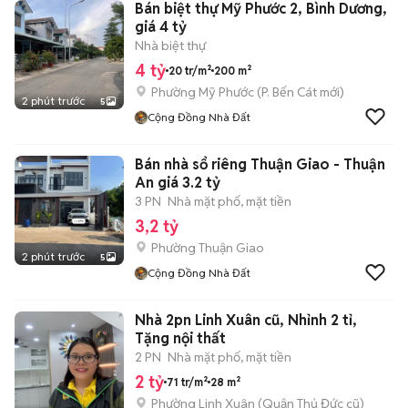
Bán biệt thự Mỹ Phước 2, Bình Dương,
giá 4 tỷ
Nhà biệt thự
4 tỷ
20 tr/m²
200 m²
Phường Mỹ Phước
(
P. Bến Cát
mới)
2 phút trước
5
Cộng Đồng Nhà Đất
Bán nhà sổ riêng Thuận Giao - Thuận
An giá 3.2 tỷ
3 PN
Nhà mặt phố, mặt tiền
3,2 tỷ
Phường Thuận Giao
2 phút trước
5
Cộng Đồng Nhà Đất
Nhà 2pn Linh Xuân cũ, Nhỉnh 2 tỉ,
Tặng nội thất
2 PN
Nhà mặt phố, mặt tiền
2 tỷ
71 tr/m²
28 m²
Phường Linh Xuân (Quận Thủ Đức cũ)