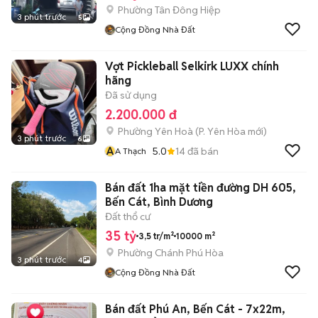
Phường Tân Đông Hiệp
3 phút trước
5
Cộng Đồng Nhà Đất
Vợt Pickleball Selkirk LUXX chính
hãng
Đã sử dụng
2.200.000 đ
Phường Yên Hoà
(
P. Yên Hòa
mới)
3 phút trước
6
A
5.0
14
đã bán
A Thạch
Bán đất 1ha mặt tiền đường DH 605,
Bến Cát, Bình Dương
Đất thổ cư
35 tỷ
3,5 tr/m²
10000 m²
Phường Chánh Phú Hòa
3 phút trước
4
Cộng Đồng Nhà Đất
Bán đất Phú An, Bến Cát - 7x22m,