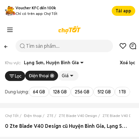
Voucher KFC đến 100k
Tải app
Chỉ có trên app Chợ Tốt
Khu vực:
Lạng Sơn, Huyện Bình Gia
Xoá lọc
Điện thoại
Giá
Lọc
Dung lượng:
64 GB
128 GB
256 GB
512 GB
1 TB
2 
Chợ Tốt
Điện thoại
ZTE
ZTE Blade V40 Design
ZTE Blade V40 Desig
0 Zte Blade V40 Design cũ Huyện Bình Gia, Lạng Sơn đẹp