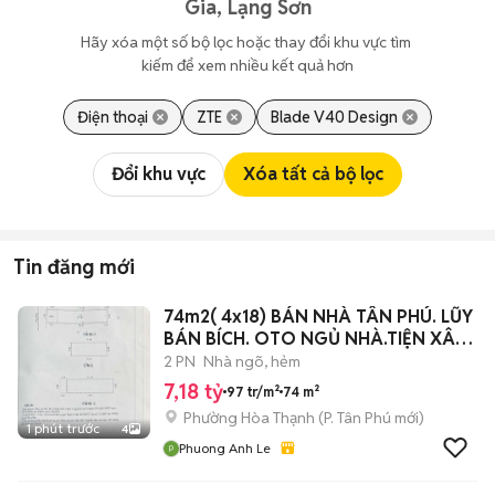
Gia, Lạng Sơn
Hãy xóa một số bộ lọc hoặc thay đổi khu vực tìm 
kiếm để xem nhiều kết quả hơn
Điện thoại
ZTE
Blade V40 Design
Đổi khu vực
Xóa tất cả bộ lọc
Tin đăng mới
74m2( 4x18) BÁN NHÀ TÂN PHÚ. LŨY
BÁN BÍCH. OTO NGỦ NHÀ.TIỆN XÂY
MỚI.
2 PN
Nhà ngõ, hẻm
7,18 tỷ
97 tr/m²
74 m²
Phường Hòa Thạnh
(
P. Tân Phú
mới)
1 phút trước
4
Phuong Anh Le