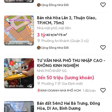
6 phút trước
5
Cộng Đồng Nhà Đất
Bán nhà Hòa Lân 2, Thuận Giao,
TP.HCM, 75m2
Nhà mặt phố, mặt tiền
3 tỷ
40 tr/m²
75 m²
Phường An Khánh (Quận 2 cũ)
7 phút trước
4
Cộng Đồng Nhà Đất
TƯ VẤN NHÀ PHỐ THU NHẬP CAO -
KHÔNG KINH NGHIỆM
NHÀ PHỐ KHẮP SG
Đến 50 triệu (lương khoán)
Phường 7
(
P. Gia Định
mới)
8 phút trước
6
1
đã bán
KINH DOANH NHÀ PHỐ HCM
Bán đất 54m2 Hai Bà Trưng, Đông
Hòa, Dĩ An, Bình Dương