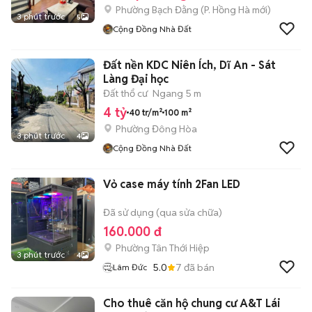
Phường Bạch Đằng
(
P. Hồng Hà
mới)
3 phút trước
5
Cộng Đồng Nhà Đất
Đất nền KDC Niên Ích, Dĩ An - Sát
Làng Đại học
Đất thổ cư
Ngang 5 m
4 tỷ
40 tr/m²
100 m²
Phường Đông Hòa
3 phút trước
4
Cộng Đồng Nhà Đất
Vỏ case máy tính 2Fan LED
Đã sử dụng (qua sửa chữa)
160.000 đ
Phường Tân Thới Hiệp
3 phút trước
4
5.0
7
đã bán
Lâm Đức
Cho thuê căn hộ chung cư A&T Lái