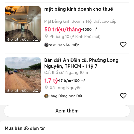
mặt bằng kinh doanh cho thuê
Mặt bằng kinh doanh
Nội thất cao cấp
50 triệu/tháng
4000 m²
Phường 10
(
P. Bình Phú
mới)
6 phút trước
10
NGHIÊM VĂN HIỆP
Bán đất An Điền cũ, Phường Long
Nguyên, TPHCM - 1 tỷ 7
Đất thổ cư
Ngang 10 m
1,7 tỷ
17 tr/m²
100 m²
Xã Long Nguyên
6 phút trước
3
Cộng Đồng Nhà Đất
Xem thêm
Mua bán đồ điện tử