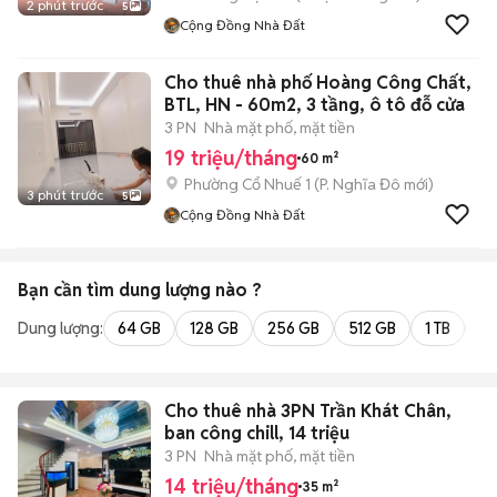
2 phút trước
5
Cộng Đồng Nhà Đất
Cho thuê nhà phố Hoàng Công Chất,
BTL, HN - 60m2, 3 tầng, ô tô đỗ cửa
3 PN
Nhà mặt phố, mặt tiền
19 triệu/tháng
60 m²
Phường Cổ Nhuế 1
(
P. Nghĩa Đô
mới)
3 phút trước
5
Cộng Đồng Nhà Đất
Bạn cần tìm
dung lượng
nào ?
Dung lượng:
64 GB
128 GB
256 GB
512 GB
1 TB
2 
Cho thuê nhà 3PN Trần Khát Chân,
ban công chill, 14 triệu
3 PN
Nhà mặt phố, mặt tiền
14 triệu/tháng
35 m²