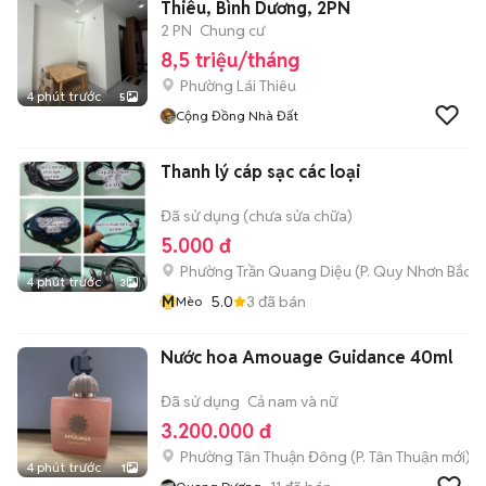
Thiêu, Bình Dương, 2PN
2 PN
Chung cư
8,5 triệu/tháng
Phường Lái Thiêu
4 phút trước
5
Cộng Đồng Nhà Đất
Thanh lý cáp sạc các loại
Đã sử dụng (chưa sửa chữa)
5.000 đ
Phường Trần Quang Diệu
(
P. Quy Nhơn Bắc
m
4 phút trước
3
M
5.0
3
đã bán
Mèo
Nước hoa Amouage Guidance 40ml
Đã sử dụng
Cả nam và nữ
3.200.000 đ
Phường Tân Thuận Đông
(
P. Tân Thuận
mới)
4 phút trước
1