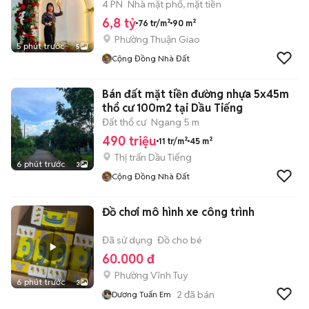
4 PN
Nhà mặt phố, mặt tiền
6,8 tỷ
76 tr/m²
90 m²
Phường Thuận Giao
5 phút trước
5
Cộng Đồng Nhà Đất
Bán đất mặt tiền đường nhựa 5x45m
thổ cư 100m2 tại Dầu Tiếng
Đất thổ cư
Ngang 5 m
490 triệu
11 tr/m²
45 m²
Thị trấn Dầu Tiếng
6 phút trước
3
Cộng Đồng Nhà Đất
Đồ chơi mô hình xe công trình
Đã sử dụng
Đồ cho bé
60.000 đ
Phường Vĩnh Tuy
6 phút trước
3
2
đã bán
Dương Tuấn Em