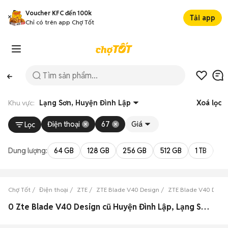
Voucher KFC đến 100k
Tải app
Chỉ có trên app Chợ Tốt
Khu vực:
Lạng Sơn, Huyện Đình Lập
Xoá lọc
Điện thoại
67
Giá
Lọc
Dung lượng:
64 GB
128 GB
256 GB
512 GB
1 TB
2 
Chợ Tốt
Điện thoại
ZTE
ZTE Blade V40 Design
ZTE Blade V40 Desig
0 Zte Blade V40 Design cũ Huyện Đình Lập, Lạng Sơn đẹp