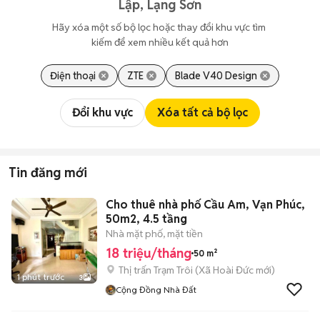
Lập, Lạng Sơn
Hãy xóa một số bộ lọc hoặc thay đổi khu vực tìm 
kiếm để xem nhiều kết quả hơn
Điện thoại
ZTE
Blade V40 Design
Đổi khu vực
Xóa tất cả bộ lọc
Tin đăng mới
Cho thuê nhà phố Cầu Am, Vạn Phúc,
50m2, 4.5 tầng
Nhà mặt phố, mặt tiền
18 triệu/tháng
50 m²
Thị trấn Trạm Trôi
(
Xã Hoài Đức
mới)
1 phút trước
3
Cộng Đồng Nhà Đất