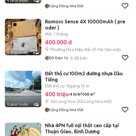
5 phút trước
5
Cộng Đồng Nhà Đất
Romoss Sense 4X 10000mAh ( pre
oder )
Mới
1 tháng
400.000 đ
Phường Hòa Hiệp Bắc
(
P. Hải Vân
mới)
5 phút trước
6
6
đã bán
Đồ Điện Tử
Đất thổ cư 100m2 đường nhựa Dầu
Tiếng
Đất thổ cư
Ngang 10 m
400 triệu
4 tr/m²
100 m²
Xã Long Hoà
(
Xã Long Hòa
mới)
5 phút trước
3
Cộng Đồng Nhà Đất
Nhà 4PN full nội thất cao cấp tại
Thuận Giao, Bình Dương