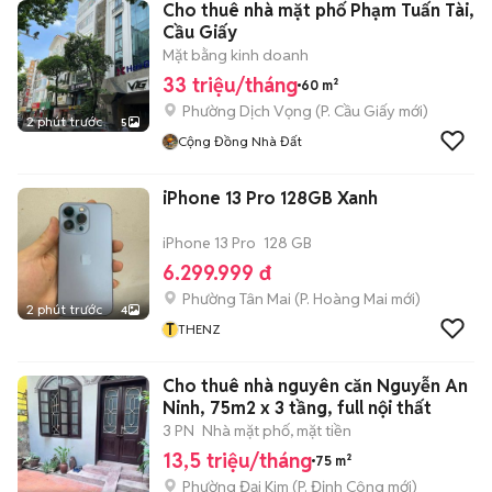
Cho thuê nhà mặt phố Phạm Tuấn Tài,
Cầu Giấy
Mặt bằng kinh doanh
33 triệu/tháng
60 m²
Phường Dịch Vọng
(
P. Cầu Giấy
mới)
2 phút trước
5
Cộng Đồng Nhà Đất
iPhone 13 Pro 128GB Xanh
iPhone 13 Pro
128 GB
6.299.999 đ
Phường Tân Mai
(
P. Hoàng Mai
mới)
2 phút trước
4
T
THENZ
Cho thuê nhà nguyên căn Nguyễn An
Ninh, 75m2 x 3 tầng, full nội thất
3 PN
Nhà mặt phố, mặt tiền
13,5 triệu/tháng
75 m²
Phường Đại Kim
(
P. Định Công
mới)