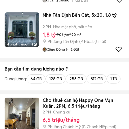
11
đã bán
Quang Dương
Nhà Tân Định Bến Cát, 5x20, 1.8 tỷ
2 PN
Nhà mặt phố, mặt tiền
1,8 tỷ
90 tr/m²
20 m²
Phường Tân Định
(
P. Hòa Lợi
mới)
4 phút trước
5
Cộng Đồng Nhà Đất
Bạn cần tìm
dung lượng
nào ?
Dung lượng:
64 GB
128 GB
256 GB
512 GB
1 TB
2 
Cho thuê căn hộ Happy One Vạn
Xuân, 2PN, 6.5 triệu/tháng
2 PN
Chung cư
6,5 triệu/tháng
Phường Chánh Mỹ
(
P. Chánh Hiệp
mới)