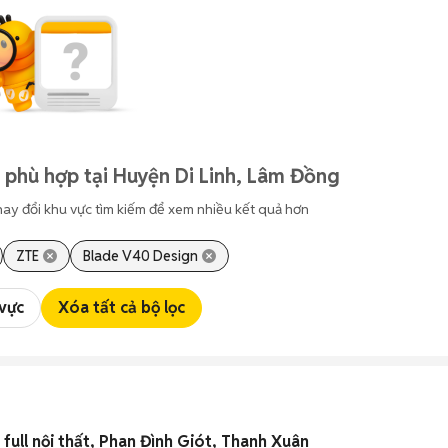
 phù hợp tại Huyện Di Linh, Lâm Đồng
hay đổi khu vực tìm kiếm để xem nhiều kết quả hơn
ZTE
Blade V40 Design
 vực
Xóa tất cả bộ lọc
ull nội thất, Phan Đình Giót, Thanh Xuân