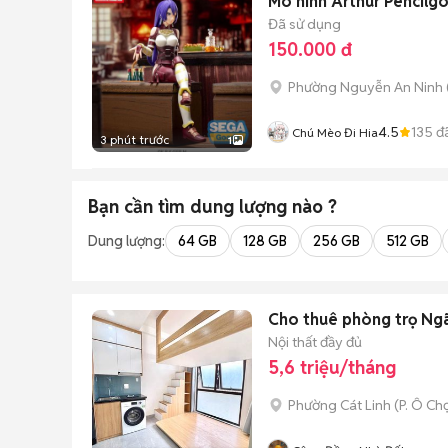
Mô hình Arthur Pencilgo
Đã sử dụng
150.000 đ
Phường Nguyễn An Ninh
4.5
135
đ
Chú Mèo Đi Hia
3 phút trước
1
Bạn cần tìm
dung lượng
nào ?
Dung lượng:
64 GB
128 GB
256 GB
512 GB
Cho thuê phòng trọ Ngã
Nội thất đầy đủ
5,6 triệu/tháng
Phường Cát Linh
(
P. Ô Ch