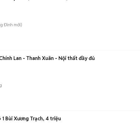
ng Đình
mới)
hính Lan - Thanh Xuân - Nội thất đầy đủ
g
1 Bùi Xương Trạch, 4 triệu