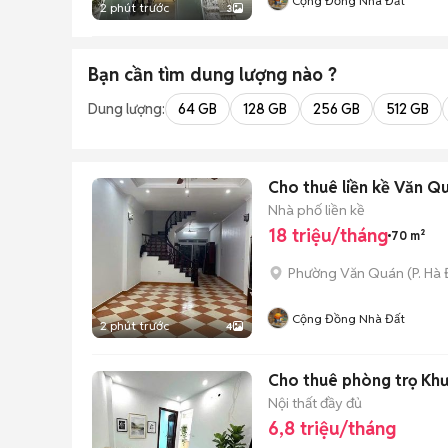
Cộng Đồng Nhà Đất
2 phút trước
3
Bạn cần tìm
dung lượng
nào ?
Dung lượng:
64 GB
128 GB
256 GB
512 GB
Cho thuê liền kề Văn Qu
Nhà phố liền kề
18 triệu/tháng
70 m²
Phường Văn Quán
(
P. Hà
Cộng Đồng Nhà Đất
2 phút trước
4
Cho thuê phòng trọ Khư
Nội thất đầy đủ
6,8 triệu/tháng