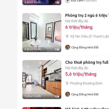
4
đã bán
Đức Lâm
3 phút trước
3
Phòng trọ 2 ngủ 6 triệu 
Nội thất đầy đủ
6 triệu/tháng
Xã Tân Triều
(
P. Thanh Liệt
Cộng Đồng Nhà Đất
3 phút trước
5
Cho thuê phòng trọ full
Nội thất đầy đủ
5,6 triệu/tháng
Phường Khương Đình
Cộng Đồng Nhà Đất
3 phút trước
5