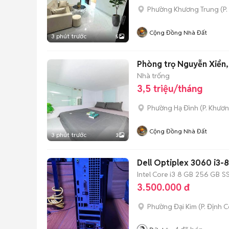
Phường Khương Trung
(
P
Cộng Đồng Nhà Đất
3 phút trước
5
Phòng trọ Nguyễn Xiển, 3
Nhà trống
3,5 triệu/tháng
Phường Hạ Đình
(
P. Khươ
Cộng Đồng Nhà Đất
3 phút trước
3
Dell Optiplex 3060 i3
Intel Core i3
8 GB
256 GB
S
3.500.000 đ
Phường Đại Kim
(
P. Định 