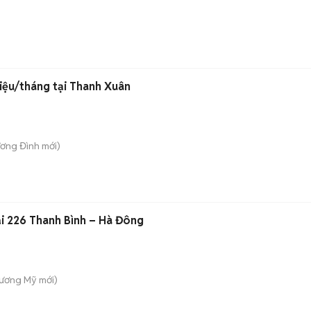
riệu/tháng tại Thanh Xuân
ương Đình
mới)
ại 226 Thanh Bình – Hà Đông
hương Mỹ
mới)