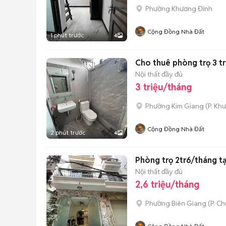
Phường Khương Đình
Cộng Đồng Nhà Đất
1 phút trước
4
Cho thuê phòng trọ 3 t
Nội thất đầy đủ
3 triệu/tháng
Phường Kim Giang
(
P. Kh
Cộng Đồng Nhà Đất
2 phút trước
4
Phòng trọ 2tr6/tháng t
Nội thất đầy đủ
2,6 triệu/tháng
Phường Biên Giang
(
P. C