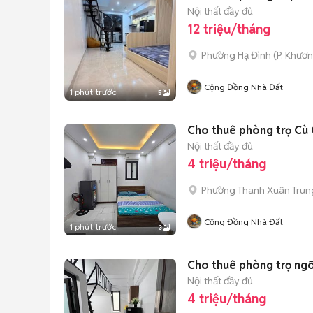
Nội thất đầy đủ
12 triệu/tháng
Phường Hạ Đình
(
P. Khươ
Cộng Đồng Nhà Đất
1 phút trước
5
Cho thuê phòng trọ Cù C
Nội thất đầy đủ
4 triệu/tháng
Phường Thanh Xuân Trun
Cộng Đồng Nhà Đất
1 phút trước
3
Cho thuê phòng trọ ngõ 
Nội thất đầy đủ
4 triệu/tháng