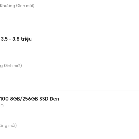
. Khương Đình
mới)
.5 - 3.8 triệu
ng Đình
mới)
-8100 8GB/256GB SSD Đen
SD
Công
mới)