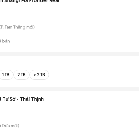
n Shangri-la Frontier Real
(
P. Tam Thắng
mới)
ã bán
1 TB
2 TB
> 2 TB
 Tư Sở - Thái Thịnh
ợ Dừa
mới)