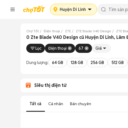
Huyện Di Linh
Chợ Tốt
Điện thoại
ZTE
ZTE Blade V40 Design
ZTE Bl
0 Zte Blade V40 Design cũ Huyện Di Linh, Lâm
Lọc
Điện thoại
67
Giá
Dung lượng:
64 GB
128 GB
256 GB
512 GB
Siêu thị điện tử
Tất cả
Cá nhân
Bán chuyên