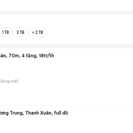
1 TB
2 TB
> 2 TB
án, 70m, 4 tầng, 18tr/th
 Đông
mới)
ơng Trung, Thanh Xuân, full đồ