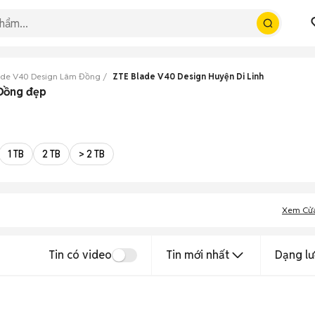
ade V40 Design Lâm Đồng
ZTE Blade V40 Design Huyện Di Linh
 Đồng đẹp
1 TB
2 TB
> 2 TB
Xem Cử
Tin có video
Tin mới nhất
Dạng lư