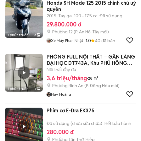
Honda SH Mode 125 2015 chính chủ uỷ
quyền
2015
Tay ga
100 - 175 cc
Đã sử dụng
29.800.000 đ
Phường 12
(
P. An Hội Tây
mới)
1 phút trước
6
1.0
40
đã bán
Xe Máy Phan Nhật
PHÒNG FULL NỘI THẤT – GẦN LÀNG
ĐẠI HỌC DT743A, Khu PHÚ HỒNG
THỊNH 9
Nội thất đầy đủ
3,6 triệu/tháng
28 m²
Phường Bình An
(
P. Đông Hòa
mới)
1 phút trước
7
Huy Hoàng
Phím cơ E-Dra EK375
Đã sử dụng (chưa sửa chữa)
Hết bảo hành
280.000 đ
Phường Tân Thới Hiệp