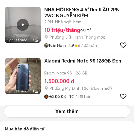
NHÀ MỚI KENG 4,5*11m 1LẦU 2PN
2WC NGUYỄN KIỆM
2 PN
Nhà ngõ, hẻm
10 triệu/tháng
50 m²
Phường 3
(
P. Hạnh Thông
mới)
1 phút trước
9
4.9
62
đã bán
Tuấn Hạnh
Xiaomi Redmi Note 9S 128GB Đen
Redmi Note 9S
128 GB
1.500.000 đ
Phường Mỹ Đình 1
(
P. Từ Liêm
mới)
1 phút trước
5
1
đã bán
Hội Đồ Điện Tử
Xem thêm
Mua bán đồ điện tử