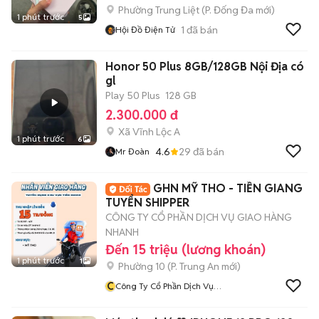
Phường Trung Liệt
(
P. Đống Đa
mới)
1 phút trước
5
1
đã bán
Hội Đồ Điện Tử
Honor 50 Plus 8GB/128GB Nội Địa có
gl
Play 50 Plus
128 GB
2.300.000 đ
Xã Vĩnh Lộc A
1 phút trước
6
4.6
29
đã bán
Mr Đoàn
GHN MỸ THO - TIỀN GIANG
TUYỂN SHIPPER
CÔNG TY CỔ PHẦN DỊCH VỤ GIAO HÀNG
NHANH
Đến 15 triệu (lương khoán)
1 phút trước
1
Phường 10
(
P. Trung An
mới)
C
Công Ty Cổ Phần Dịch Vụ
Giao Hàng Nhanh