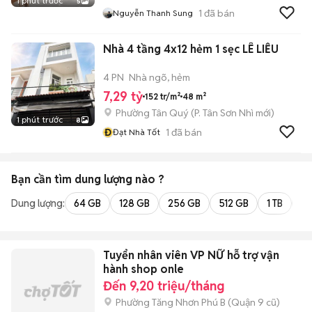
1 phút trước
5
1
đã bán
Nguyễn Thanh Sung
Nhà 4 tầng 4x12 hẻm 1 sẹc LÊ LIỄU
4 PN
Nhà ngõ, hẻm
7,29 tỷ
152 tr/m²
48 m²
Phường Tân Quý
(
P. Tân Sơn Nhì
mới)
1 phút trước
8
Đ
1
đã bán
Đạt Nhà Tốt
Bạn cần tìm
dung lượng
nào ?
Dung lượng:
64 GB
128 GB
256 GB
512 GB
1 TB
2 
Tuyển nhân viên VP NỮ hỗ trợ vận
hành shop onle
Đến 9,20 triệu/tháng
Phường Tăng Nhơn Phú B (Quận 9 cũ)