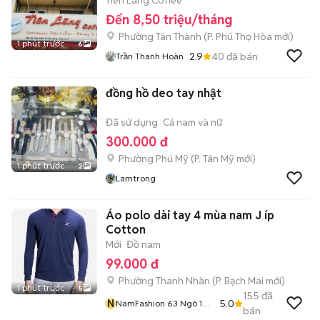
Tiên Lãng Coffee
Đến 8,50 triệu/tháng
Phường Tân Thành
(
P. Phú Thọ Hòa
mới)
1 phút trước
6
2.9
40
đã bán
Trần Thanh Hoàn
đồng hồ deo tay nhật
Đã sử dụng
Cả nam và nữ
300.000 đ
Phường Phú Mỹ
(
P. Tân Mỹ
mới)
1 phút trước
2
Lamtrong
Áo polo dài tay 4 mùa nam J íp
Cotton
Mới
Đồ nam
99.000 đ
Phường Thanh Nhàn
(
P. Bạch Mai
mới)
1 phút trước
5
155
đã
N
5.0
NamFashion 63 Ngõ 105
bán
Bạch Mai