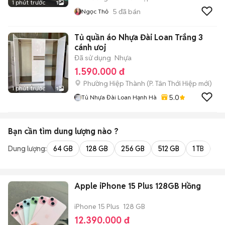
1 phút trước
1
5
đã bán
Ngọc Thỏ
Tủ quần áo Nhựa Đài Loan Trắng 3
cánh ưoj
Đã sử dụng
Nhựa
1.590.000 đ
Phường Hiệp Thành
(
P. Tân Thới Hiệp
mới)
1 phút trước
1
5.0
Tủ Nhựa Đài Loan Hạnh Hà
Bạn cần tìm
dung lượng
nào ?
Dung lượng:
64 GB
128 GB
256 GB
512 GB
1 TB
2 
Apple iPhone 15 Plus 128GB Hồng
iPhone 15 Plus
128 GB
12.390.000 đ