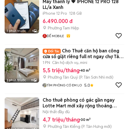
Máy thanh lý 💗 IPHONE 12 PRO 128
LL/a Xanh
iPhone 12 Pro
128 GB
6.490.000 đ
Phường Tam Hiệp
1 phút trước
1
ĐẾ MOBILE
Cho Thuê căn hộ ban công
cửa sổ giặt riêng full nt ngay chợ Tân
Hương
1 PN
Căn hộ dịch vụ, mini
5,5 triệu/tháng
40 m²
Phường Tân Quý
(
P. Tân Sơn Nhì
mới)
1 phút trước
11
5.0
TÌM PHÒNG CÓ EM LO
Cho thuê phòng có gác gần ngay
Lotte Mart mới xây rộng thoáng
30m2
Nội thất đầy đủ
4,7 triệu/tháng
30 m²
Phường Tân Kiểng
(
P. Tân Hưng
mới)