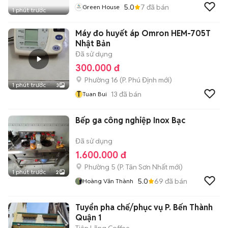
5.0
7
đã bán
Green House
1 phút trước
Máy đo huyết áp Omron HEM-705T
Nhật Bản
Đã sử dụng
300.000 đ
Phường 16
(
P. Phú Định
mới)
1 phút trước
3
T
13
đã bán
Tuan Bui
Bếp ga công nghiệp Inox Bạc
Đã sử dụng
1.600.000 đ
Phường 5
(
P. Tân Sơn Nhất
mới)
1 phút trước
2
5.0
69
đã bán
Hoàng Văn Thành
Tuyển pha chế/phục vụ P. Bến Thành
Quận 1