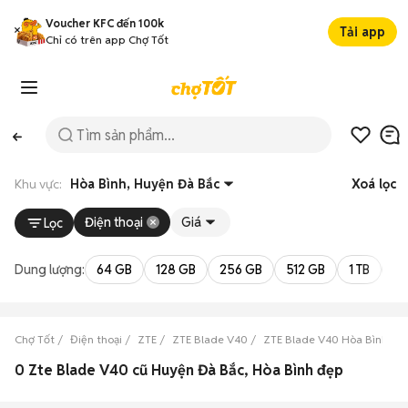
Voucher KFC đến 100k
Tải app
Chỉ có trên app Chợ Tốt
Khu vực:
Hòa Bình, Huyện Đà Bắc
Xoá lọc
Điện thoại
Giá
Lọc
Dung lượng:
64 GB
128 GB
256 GB
512 GB
1 TB
2 
Chợ Tốt
Điện thoại
ZTE
ZTE Blade V40
ZTE Blade V40 Hòa Bình
0 Zte Blade V40 cũ Huyện Đà Bắc, Hòa Bình đẹp