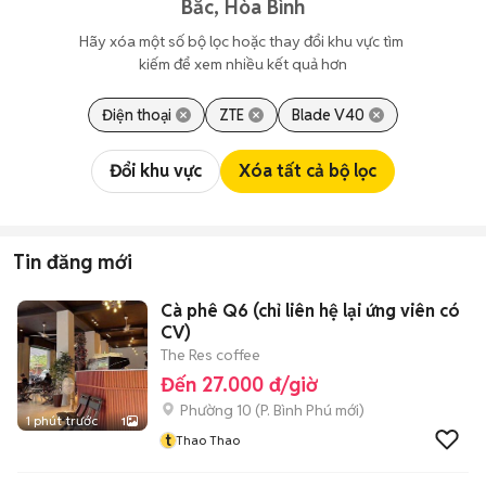
Bắc, Hòa Bình
Hãy xóa một số bộ lọc hoặc thay đổi khu vực tìm 
kiếm để xem nhiều kết quả hơn
Điện thoại
ZTE
Blade V40
Đổi khu vực
Xóa tất cả bộ lọc
Tin đăng mới
Cà phê Q6 (chỉ liên hệ lại ứng viên có
CV)
The Res coffee
Đến 27.000 đ/giờ
Phường 10
(
P. Bình Phú
mới)
1 phút trước
1
t
Thao Thao