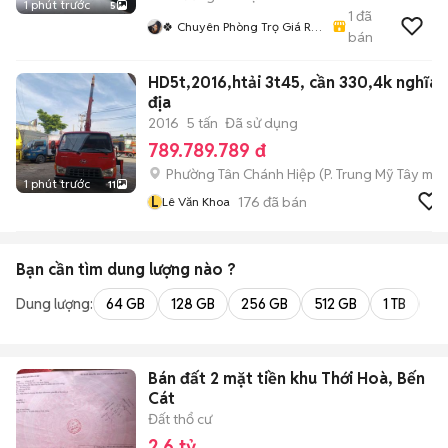
1 phút trước
5
1
đã
🍀 Chuyên Phòng Trọ Giá Rẻ
bán
- Siêu Xinh HCM🍀
HD5t,2016,htải 3t45, cần 330,4k nghĩa
địa
2016
5 tấn
Đã sử dụng
789.789.789 đ
Phường Tân Chánh Hiệp
(
P. Trung Mỹ Tây
mới
1 phút trước
11
L
176
đã bán
Lê Văn Khoa
Bạn cần tìm
dung lượng
nào ?
Dung lượng:
64 GB
128 GB
256 GB
512 GB
1 TB
2 
Bán đất 2 mặt tiền khu Thới Hoà, Bến
Cát
Đất thổ cư
2,6 tỷ