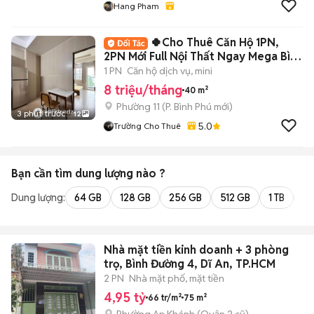
Hang Pham
🍀Cho Thuê Căn Hộ 1PN,
2PN Mới Full Nội Thất Ngay Mega Bình
Phú- Q6🍀
1 PN
Căn hộ dịch vụ, mini
8 triệu/tháng
40 m²
Phường 11
(
P. Bình Phú
mới)
3 phút trước
12
5.0
Trường Cho Thuê
Bạn cần tìm
dung lượng
nào ?
Dung lượng:
64 GB
128 GB
256 GB
512 GB
1 TB
2 
Nhà mặt tiền kinh doanh + 3 phòng
trọ, Bình Đường 4, Dĩ An, TP.HCM
2 PN
Nhà mặt phố, mặt tiền
4,95 tỷ
66 tr/m²
75 m²