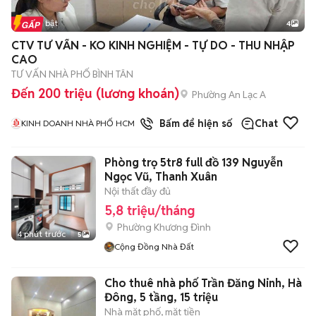
Tin nổi bật
4
CTV TƯ VẤN - KO KINH NGHIỆM - TỰ DO - THU NHẬP
CAO
TƯ VẤN NHÀ PHỐ BÌNH TÂN
Đến 200 triệu (lương khoán)
Phường An Lạc A
1
đã bán
Bấm để hiện số
Chat
KINH DOANH NHÀ PHỐ HCM
Phòng trọ 5tr8 full đồ 139 Nguyễn
Ngọc Vũ, Thanh Xuân
Nội thất đầy đủ
5,8 triệu/tháng
Phường Khương Đình
4 phút trước
5
Cộng Đồng Nhà Đất
Cho thuê nhà phố Trần Đăng Ninh, Hà
Đông, 5 tầng, 15 triệu
Nhà mặt phố, mặt tiền