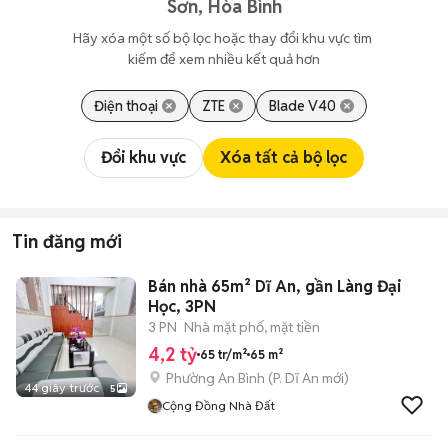
Sơn, Hòa Bình
Hãy xóa một số bộ lọc hoặc thay đổi khu vực tìm 
kiếm để xem nhiều kết quả hơn
Điện thoại
ZTE
Blade V40
Đổi khu vực
Xóa tất cả bộ lọc
Tin đăng mới
Bán nhà 65m² Dĩ An, gần Làng Đại
Học, 3PN
3 PN
Nhà mặt phố, mặt tiền
4,2 tỷ
65 tr/m²
65 m²
Phường An Bình
(
P. Dĩ An
mới)
44 giây trước
5
Cộng Đồng Nhà Đất