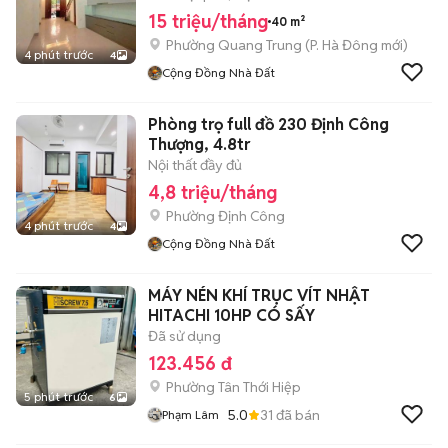
15 triệu/tháng
40 m²
Phường Quang Trung
(
P. Hà Đông
mới)
4 phút trước
4
Cộng Đồng Nhà Đất
Phòng trọ full đồ 230 Định Công
Thượng, 4.8tr
Nội thất đầy đủ
4,8 triệu/tháng
Phường Định Công
4 phút trước
4
Cộng Đồng Nhà Đất
MÁY NÉN KHÍ TRỤC VÍT NHẬT
HITACHI 10HP CÓ SẤY
Đã sử dụng
123.456 đ
Phường Tân Thới Hiệp
5 phút trước
6
5.0
31
đã bán
Phạm Lâm