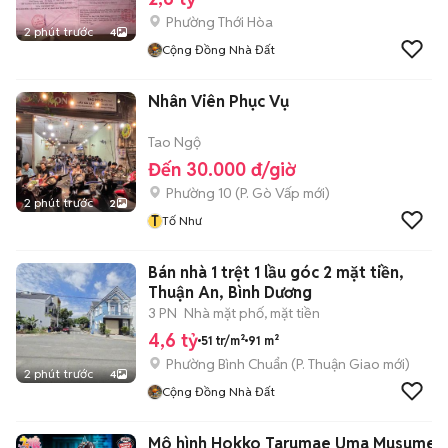
Phường Thới Hòa
2 phút trước
4
Cộng Đồng Nhà Đất
Nhân Viên Phục Vụ
Tao Ngộ
Đến 30.000 đ/giờ
Phường 10
(
P. Gò Vấp
mới)
2 phút trước
2
T
Tố Như
Bán nhà 1 trệt 1 lầu góc 2 mặt tiền,
Thuận An, Bình Dương
3 PN
Nhà mặt phố, mặt tiền
4,6 tỷ
51 tr/m²
91 m²
Phường Bình Chuẩn
(
P. Thuận Giao
mới)
2 phút trước
4
Cộng Đồng Nhà Đất
Mô hình Hokko Tarumae Uma Musume