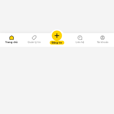
Trang chủ
Quản lý tin
Liên hệ
Tài khoản
Đăng tin
109.000 Bình chọn
Tải ứng dụng Chợ Tốt
Về Chợ Tốt
Quy chế sàn
Chính sách bảo mật
Giải quyết tranh chấp