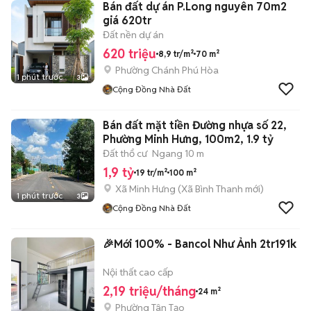
Bán đất dự án P.Long nguyên 70m2
giá 620tr
Đất nền dự án
620 triệu
8,9 tr/m²
70 m²
Phường Chánh Phú Hòa
1 phút trước
3
Cộng Đồng Nhà Đất
Bán đất mặt tiền Đường nhựa số 22,
Phường Minh Hưng, 100m2, 1.9 tỷ
Đất thổ cư
Ngang 10 m
1,9 tỷ
19 tr/m²
100 m²
Xã Minh Hưng
(
Xã Bình Thanh
mới)
1 phút trước
3
Cộng Đồng Nhà Đất
🎉Mới 100% - Bancol Như Ảnh 2tr191k
Nội thất cao cấp
2,19 triệu/tháng
24 m²
Phường Tân Tạo