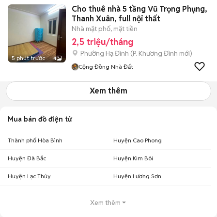
Cho thuê nhà 5 tầng Vũ Trọng Phụng,
Thanh Xuân, full nội thất
Nhà mặt phố, mặt tiền
2,5 triệu/tháng
Phường Hạ Đình
(
P. Khương Đình
mới)
5 phút trước
4
Cộng Đồng Nhà Đất
Xem thêm
Mua bán đồ điện tử
Thành phố Hòa Bình
Huyện Cao Phong
Huyện Đà Bắc
Huyện Kim Bôi
Huyện Lạc Thủy
Huyện Lương Sơn
Xem thêm