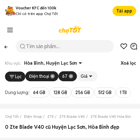
Voucher KFC đến 100k
Tải app
Chỉ có trên app Chợ Tốt
Khu vực:
Hòa Bình, Huyện Lạc Sơn
Xoá lọc
Điện thoại
67
Giá
Lọc
Dung lượng:
64 GB
128 GB
256 GB
512 GB
1 TB
2 
Chợ Tốt
Điện thoại
ZTE
ZTE Blade V40
ZTE Blade V40 Hòa Bình
0 Zte Blade V40 cũ Huyện Lạc Sơn, Hòa Bình đẹp