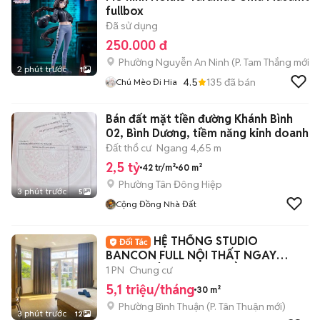
fullbox
Đã sử dụng
250.000 đ
Phường Nguyễn An Ninh
(
P. Tam Thắng
mới)
2 phút trước
1
4.5
135
đã bán
Chú Mèo Đi Hia
Bán đất mặt tiền đường Khánh Bình
02, Bình Dương, tiềm năng kinh doanh
Đất thổ cư
Ngang 4,65 m
2,5 tỷ
42 tr/m²
60 m²
Phường Tân Đông Hiệp
3 phút trước
5
Cộng Đồng Nhà Đất
HỆ THỐNG STUDIO
BANCON FULL NỘI THẤT NGAY
TRUNG TÂM QUẬN 7, GẦN LOTTE
1 PN
Chung cư
5,1 triệu/tháng
30 m²
Phường Bình Thuận
(
P. Tân Thuận
mới)
3 phút trước
12