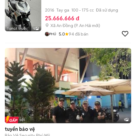
2016
Tay ga
100 - 175 cc
Đã sử dụng
25.666.666 đ
Xã An Đồng
(
P. An Hải
mới)
1 phút trước
5
5.0
94
đã bán
PHÚ
Tin nổi bật
1
tuyển bảo vệ
Bảo Vệ Security Phú Mỹ