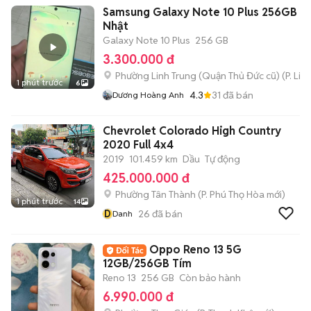
Samsung Galaxy Note 10 Plus 256GB Đa
Nhật
Galaxy Note 10 Plus
256 GB
3.300.000 đ
Phường Linh Trung (Quận Thủ Đức cũ)
(
P. Lin
1 phút trước
6
4.3
31
đã bán
Dương Hoàng Anh
Chevrolet Colorado High Country
2020 Full 4x4
2019
101.459 km
Dầu
Tự động
425.000.000 đ
Phường Tân Thành
(
P. Phú Thọ Hòa
mới)
1 phút trước
14
D
26
đã bán
Danh
Oppo Reno 13 5G
12GB/256GB Tím
Reno 13
256 GB
Còn bảo hành
6.990.000 đ