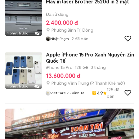
Máy in laser Brother 2520d in 2 mặt
Đã sử dụng
2.400.000 đ
Phường Bình Trị Đông
1 phút trước
1
2
đã bán
Nhật Phạm
Apple iPhone 15 Pro Xanh Nguyên Zin
Quốc Tế
iPhone 15 Pro
128 GB
3 tháng
13.600.000 đ
Phường Vĩnh Trung
(
P. Thanh Khê
mới)
1 phút trước
4
125
đã
4.9
VietCare 75 Vĩnh Tân
bán
Thanh Khê Đà Nẵng