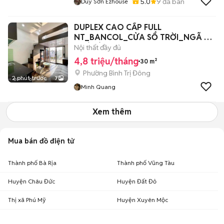
5.0
9
đã bán
Duy Sơn Ezhouse
DUPLEX CAO CẤP FULL
NT_BANCOL_CỬA SỔ TRỜI_NGÃ TƯ
HOÀ BÌNH
Nội thất đầy đủ
4,8 triệu/tháng
30 m²
Phường Bình Trị Đông
2 phút trước
7
Minh Quang
Xem thêm
Mua bán đồ điện tử
Thành phố Bà Rịa
Thành phố Vũng Tàu
Huyện Châu Đức
Huyện Đất Đỏ
Thị xã Phú Mỹ
Huyện Xuyên Mộc