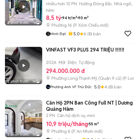
nhiều hơn 10 PN
Hướng Đông Bắc
Nhà ngõ,
hẻm
8,5 tỷ
94 tr/m²
90 m²
2 phút trước
11
Phường 16
(
P. Xóm Chiếu
mới)
5.0
6
đã bán
Minh Đạt
VINFAST VF3 PLUS 294 TRIỆU ‼️‼️‼️
2026
Mới
Điện
Tự động
294.000.000 đ
Phường Long Thạnh Mỹ (Quận 9 cũ)
(
P. Long
2 phút trước
10
5.0
4
đã bán
Phương Anh VF Thủ Đức
Căn Hộ 2PN Ban Công Full NT | Dương
Quảng Hàm
2 PN
Căn hộ dịch vụ, mini
10,9 triệu/tháng
55 m²
Phường 6
(
P. An Nhơn
mới)
2 phút trước
12