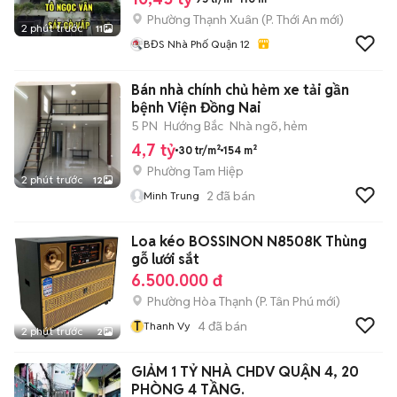
Phường Thạnh Xuân
(
P. Thới An
mới)
2 phút trước
11
BĐS Nhà Phố Quận 12
Bán nhà chính chủ hẻm xe tải gần
bệnh Viện Đồng Nai
5 PN
Hướng Bắc
Nhà ngõ, hẻm
4,7 tỷ
30 tr/m²
154 m²
Phường Tam Hiệp
2 phút trước
12
2
đã bán
Minh Trung
Loa kéo BOSSINON N8508K Thùng
gỗ lưới sắt
6.500.000 đ
Phường Hòa Thạnh
(
P. Tân Phú
mới)
T
4
đã bán
Thanh Vy
2 phút trước
2
GIẢM 1 TỶ NHÀ CHDV QUẬN 4, 20
PHÒNG 4 TẦNG.