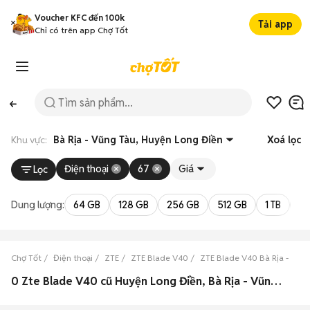
Voucher KFC đến 100k
Tải app
Chỉ có trên app Chợ Tốt
Khu vực:
Bà Rịa - Vũng Tàu, Huyện Long Điền
Xoá lọc
Điện thoại
67
Giá
Lọc
Dung lượng:
64 GB
128 GB
256 GB
512 GB
1 TB
2 
Chợ Tốt
Điện thoại
ZTE
ZTE Blade V40
ZTE Blade V40 Bà Rịa - Vũn
0 Zte Blade V40 cũ Huyện Long Điền, Bà Rịa - Vũng Tàu đẹp