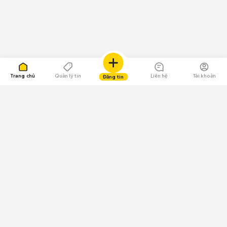
Trang chủ
Quản lý tin
Liên hệ
Tài khoản
Đăng tin
109.000 Bình chọn
Tải ứng dụng Chợ Tốt
Về Chợ Tốt
Quy chế sàn
Chính sách bảo mật
Giải quyết tranh chấp
CÔNG TY TNHH CHỢ TỐT - Người đại diện theo pháp luật: