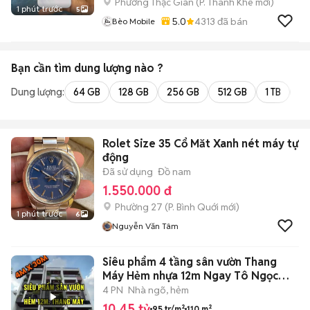
Phường Thạc Gián
(
P. Thanh Khê
mới)
1 phút trước
5
5.0
4313
đã bán
Bèo Mobile
Bạn cần tìm
dung lượng
nào ?
Dung lượng:
64 GB
128 GB
256 GB
512 GB
1 TB
2 
Rolet Size 35 Cổ Măt Xanh nét máy tự
động
Đã sử dụng
Đồ nam
1.550.000 đ
Phường 27
(
P. Bình Quới
mới)
1 phút trước
6
Nguyễn Văn Tâm
Siêu phẩm 4 tầng sân vườn Thang
Máy Hẻm nhựa 12m Ngay Tô Ngọc
Vân
4 PN
Nhà ngõ, hẻm
10,45 tỷ
95 tr/m²
110 m²