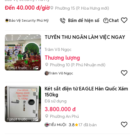
Đến 40.000 đ/giờ
Phường 15
(
P. Hòa Hưng
mới)
Bấm để hiện số
Chat
Bảo Vệ Security Phú Mỹ
TUYỂN THU NGÂN LÀM VIỆC NGAY
Trâm Võ Ngọc
Thương lượng
Phường 10
(
P. Phú Nhuận
mới)
1 phút trước
2
Trâm Võ Ngọc
Két sắt điện tử EAGLE Hàn Quốc Xám
150kg
Đã sử dụng
3.800.000 đ
Phường An Phú
1 phút trước
2
3.8
17
đã bán
TIỂU MUỘI