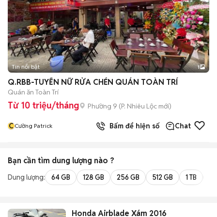
Tin nổi bật
1
Q.RBB-TUYỂN NỮ RỬA CHÉN QUÁN TOÀN TRÍ
Quán ăn Toàn Trí
Từ 10 triệu/tháng
Phường 9
(
P. Nhiêu Lộc
mới)
C
Bấm để hiện số
Chat
Cường Patrick
Bạn cần tìm
dung lượng
nào ?
Dung lượng:
64 GB
128 GB
256 GB
512 GB
1 TB
2 
Honda Airblade Xám 2016