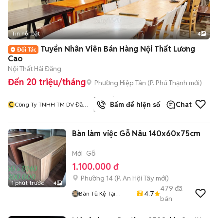
Tin nổi bật
4
Tuyển Nhân Viên Bán Hàng Nội Thất Lương
Cao
Nội Thất Hải Đăng
Đến 20 triệu/tháng
Phường Hiệp Tân
(
P. Phú Thạnh
mới)
1244
đã
C
Bấm để hiện số
Chat
Công Ty TNHH TM DV Đầu
bán
Tư Và Xây Dựng Hải Đăng
Bàn làm việc Gỗ Nâu 140x60x75cm
Mới
Gỗ
1.100.000 đ
Phường 14
(
P. An Hội Tây
mới)
1 phút trước
4
479
đã
4.7
Bàn Tủ Kệ Tại
bán
Xưởng