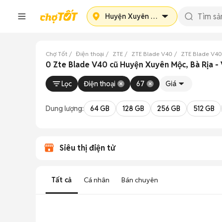
Huyện Xuyên Mộc
Chợ Tốt
Điện thoại
ZTE
ZTE Blade V40
ZTE Blade V40
0 Zte Blade V40 cũ Huyện Xuyên Mộc, Bà Rịa -
Lọc
Điện thoại
67
Giá
Dung lượng:
64 GB
128 GB
256 GB
512 GB
Siêu thị điện tử
Tất cả
Cá nhân
Bán chuyên