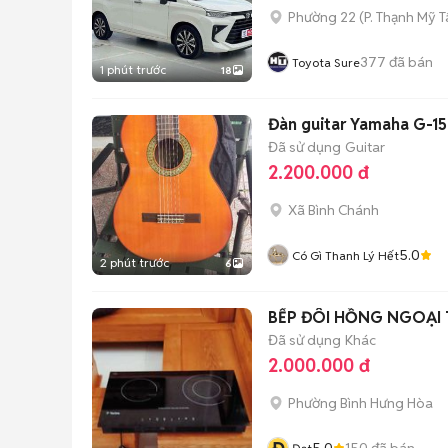
Phường 22
(
P. Thạnh Mỹ 
377
đã bán
Toyota Sure
1 phút trước
18
Đàn guitar Yamaha G-1
Đã sử dụng
Guitar
2.200.000 đ
Xã Bình Chánh
5.0
Có Gì Thanh Lý Hết
2 phút trước
6
BẾP ĐÔI HỒNG NGOẠI 
Đã sử dụng
Khác
2.000.000 đ
Phường Bình Hưng Hòa
5.0
150
đã bán