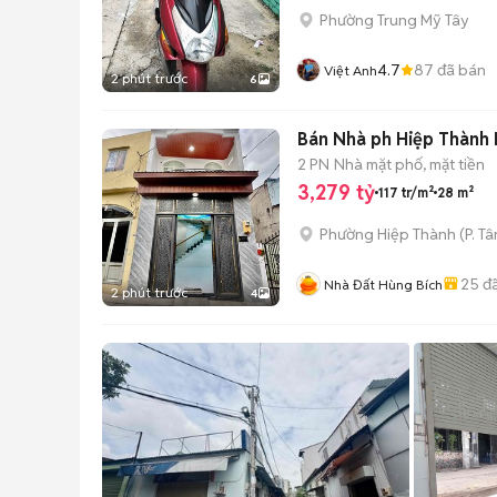
Phường Trung Mỹ Tây
4.7
87
đã bán
Việt Anh
2 phút trước
6
Bán Nhà ph Hiệp Thành 
2 PN
Nhà mặt phố, mặt tiền
3,279 tỷ
117 tr/m²
28 m²
Phường Hiệp Thành
(
P. T
25
đã
Nhà Đất Hùng Bích
2 phút trước
4