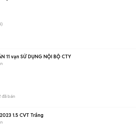
i)
ẨN 11 vạn SỬ DỤNG NỘI BỘ CTY
àn
2
đã bán
2023 1.5 CVT Trắng
àn