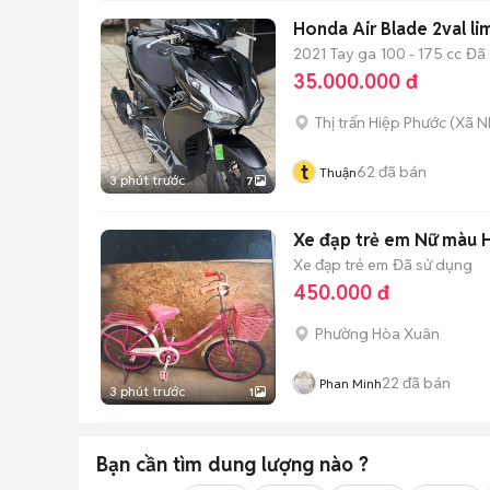
Honda Air Blade 2val l
2021
Tay ga
100 - 175 cc
Đã 
35.000.000 đ
Thị trấn Hiệp Phước
(
Xã N
t
62
đã bán
Thuận
3 phút trước
7
Xe đạp trẻ em Nữ màu 
Xe đạp trẻ em
Đã sử dụng
450.000 đ
Phường Hòa Xuân
22
đã bán
Phan Minh
3 phút trước
1
Bạn cần tìm
dung lượng
nào ?