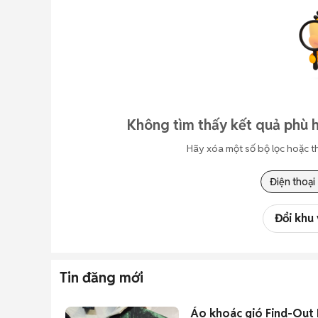
Không tìm thấy kết quả phù h
Hãy xóa một số bộ lọc hoặc t
Điện thoại
Đổi khu
Tin đăng mới
Áo khoác gió Find-Out N