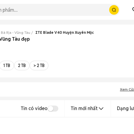
 Bà Rịa - Vũng Tàu
ZTE Blade V40 Huyện Xuyên Mộc
 Vũng Tàu đẹp
1 TB
2 TB
> 2 TB
Xem Cử
Tin có video
Tin mới nhất
Dạng lư