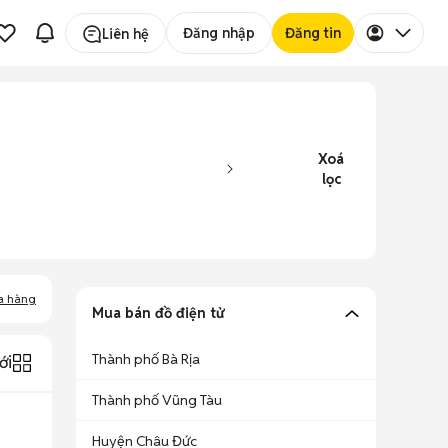
Đăng nhập
Đăng tin
Liên hệ
Xoá
lọc
a hàng
Mua bán đồ điện tử
Thành phố Bà Rịa
ới
Thành phố Vũng Tàu
Huyện Châu Đức