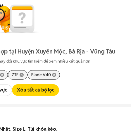
ợp tại Huyện Xuyên Mộc, Bà Rịa - Vũng Tàu
hay đổi khu vực tìm kiếm để xem nhiều kết quả hơn
ZTE
Blade V40
 vực
Xóa tất cả bộ lọc
hật. Size L. Túi khóa kéo.