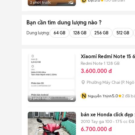
Đ
Đạt
2 phút trước
3
Bạn cần tìm
dung lượng
nào ?
Dung lượng:
64 GB
128 GB
256 GB
512 GB
Xiaomi Redmi Note 15
Redmi Note 1
128 GB
3.600.000 đ
Phường Máy Chai
(
P. Ng
N
5.0
2
đã b
Nguyễn Thịnh
2 phút trước
2
bán xe Honda click đẹp 
2010
Tay ga
100 - 175 cc
Đã
6.700.000 đ