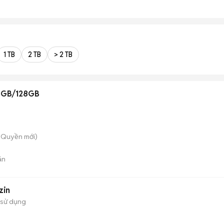
1 TB
2 TB
> 2 TB
 6GB/128GB
ô Quyền
mới)
án
zin
 sử dụng