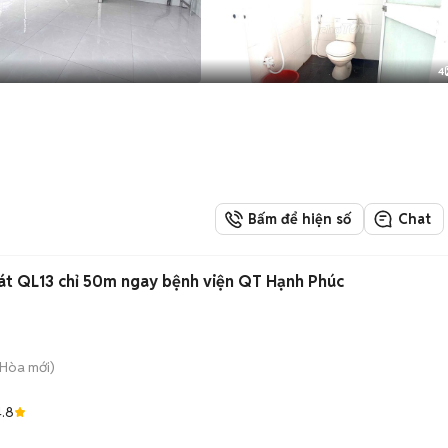
4
Bấm để hiện số
Chat
sát QL13 chỉ 50m ngay bệnh viện QT Hạnh Phúc
h Hòa
mới)
.8