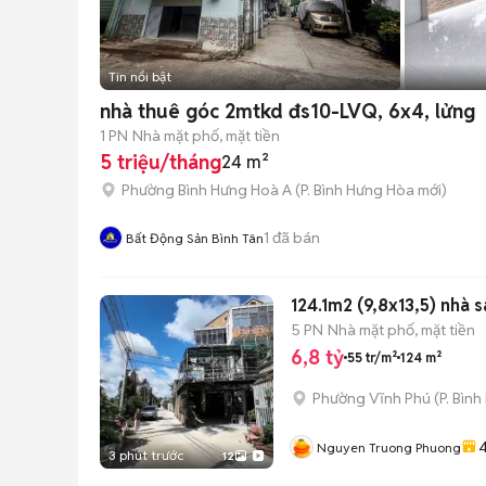
Tin nổi bật
nhà thuê góc 2mtkd đs10-LVQ, 6x4, lửng
1 PN
Nhà mặt phố, mặt tiền
5 triệu/tháng
24 m²
Phường Bình Hưng Hoà A
(
P. Bình Hưng Hòa
mới)
1
đã bán
Bất Động Sản Bình Tân
124.1m2 (9,8x13,5) nhà 
5 PN
Nhà mặt phố, mặt tiền
6,8 tỷ
55 tr/m²
124 m²
Phường Vĩnh Phú
(
P. Bìn
4
Nguyen Truong Phuong
3 phút trước
12