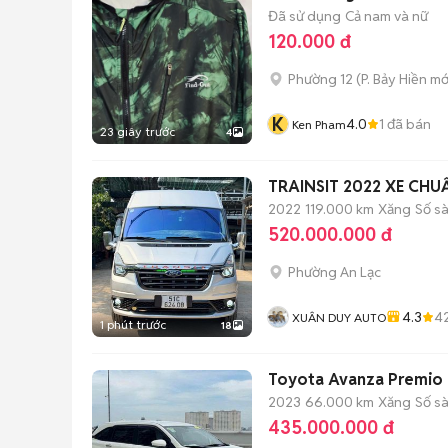
Đã sử dụng
Cả nam và nữ
120.000 đ
Phường 12
(
P. Bảy Hiền
mớ
K
4.0
1
đã bán
Ken Pham
23 giây trước
4
TRAINSIT 2022 XE CHU
2022
119.000 km
Xăng
Số s
520.000.000 đ
Phường An Lạc
4.3
4
XUÂN DUY AUTO
1 phút trước
18
Toyota Avanza Premio 
2023
66.000 km
Xăng
Số s
435.000.000 đ