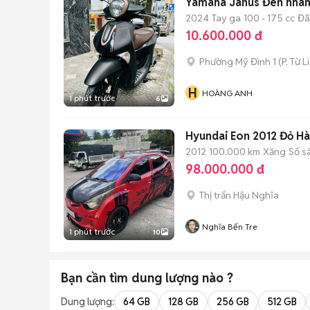
2024
Tay ga
100 - 175 cc
Đã
10.600.000 đ
Phường Mỹ Đình 1
(
P. Từ 
H
HOÀNG ANH
1 phút trước
6
Hyundai Eon 2012 Đỏ H
2012
100.000 km
Xăng
Số s
98.000.000 đ
Thị trấn Hậu Nghĩa
Nghĩa Bến Tre
1 phút trước
10
Bạn cần tìm
dung lượng
nào ?
Dung lượng:
64 GB
128 GB
256 GB
512 GB