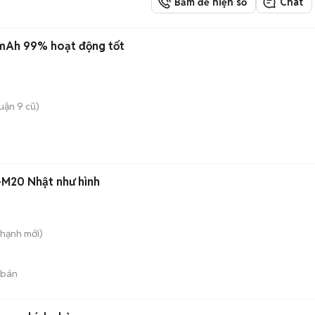
Bấm để hiện số
Chat
mAh 99% hoạt động tốt
uận 9 cũ)
-M20 Nhật như hình
Thạnh
mới)
 bán