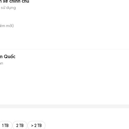
Yamaha Janus Đen nhám xe chính chủ
 sử dụng
Liêm
mới)
àn Quốc
àn
1 TB
2 TB
> 2 TB