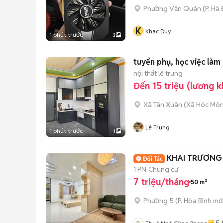
Phường Văn Quán
(
P. Hà
K
Khac Duy
1 phút trước
3
tuyển phụ, học việc làm 
nội thất lê trung
Đến 15 triệu (lương 
Xã Tân Xuân
(
Xã Hóc Mô
Lê Trung
1 phút trước
1
KHAI TRƯƠNG c
1 PN
Chung cư
7 triệu/tháng
50 m²
Phường 5
(
P. Hòa Bình
mới
5.