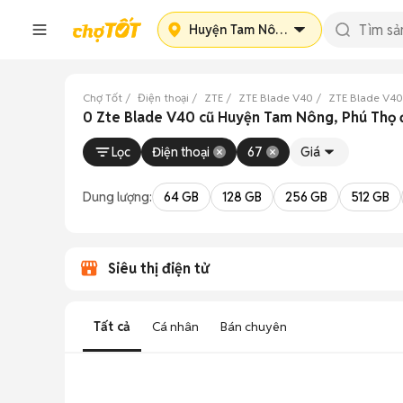
Huyện Tam Nông
Chợ Tốt
Điện thoại
ZTE
ZTE Blade V40
ZTE Blade V40
0 Zte Blade V40 cũ Huyện Tam Nông, Phú Thọ
Lọc
Điện thoại
67
Giá
Dung lượng:
64 GB
128 GB
256 GB
512 GB
Siêu thị điện tử
Tất cả
Cá nhân
Bán chuyên