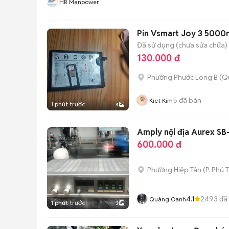
HR Manpower
Pin Vsmart Joy 3 5000
Đã sử dụng (chưa sửa chữa)
130.000 đ
Phường Phước Long B (Q
5
đã bán
Kiet Kim
1 phút trước
4
Amply nội địa Aurex SB
600.000 đ
Phường Hiệp Tân
(
P. Phú 
4.1
2493
đã
Quàng Oanh
1 phút trước
3