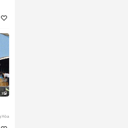
2
g Hòa