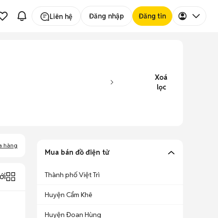
Đăng nhập
Đăng tin
Liên hệ
Xoá
lọc
a hàng
Mua bán đồ điện tử
Thành phố Việt Trì
ới
Huyện Cẩm Khê
Huyện Đoan Hùng