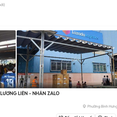
ới)
 LƯƠNG LIỀN - NHẮN ZALO
Phường Bình Hưn