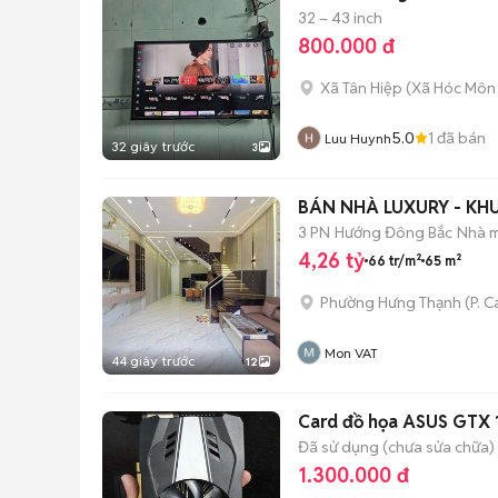
32 – 43 inch
800.000 đ
Xã Tân Hiệp
(
Xã Hóc Môn
5.0
1
đã bán
Luu Huynh
32 giây trước
3
BÁN NHÀ LUXURY - KH
3 PN
Hướng Đông Bắc
Nhà m
4,26 tỷ
66 tr/m²
65 m²
Phường Hưng Thạnh
(
P. C
Mon VAT
44 giây trước
12
Card đồ họa ASUS GTX 
Đã sử dụng (chưa sửa chữa)
1.300.000 đ