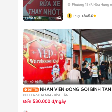
Phường 15
(
P. Hòa Hưng
m
t
5.0
Thúy Diễm
1 phút trước
2
Tin nổi bật
NHÂN VIÊN ĐÓNG GÓI BÌNH TÂN
KHO LAZADA M14 - BÌNH TÂN
Đến 530.000 đ/ngày