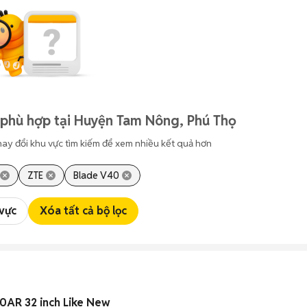
 phù hợp tại Huyện Tam Nông, Phú Thọ
hay đổi khu vực tìm kiếm để xem nhiều kết quả hơn
ZTE
Blade V40
 vực
Xóa tất cả bộ lọc
0AR 32 inch Like New