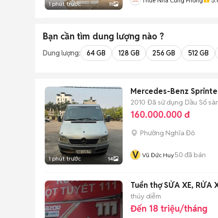
Thuê Nhà Cùng Phong
1 phút trước
11
Bạn cần tìm
dung lượng
nào ?
Dung lượng:
64 GB
128 GB
256 GB
512 GB
Mercedes-Benz Sprinter
2010
Đã sử dụng
Dầu
Số sà
160.000.000 đ
Phường Nghĩa Đô
V
50
đã bán
Vũ Đức Huy
1 phút trước
14
Tuển thợ SỬA XE, RỬA 
thúy diễm
Đến 18 triệu/tháng