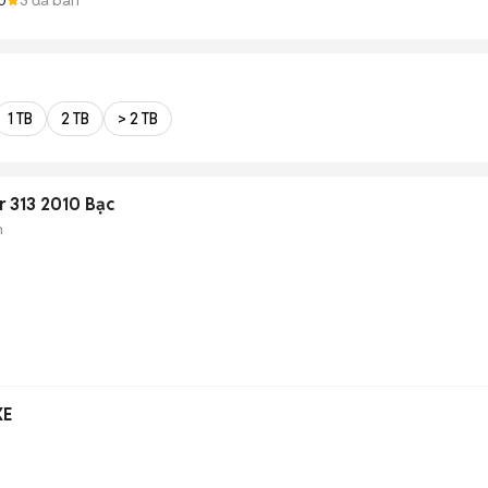
1 TB
2 TB
> 2 TB
 313 2010 Bạc
n
XE