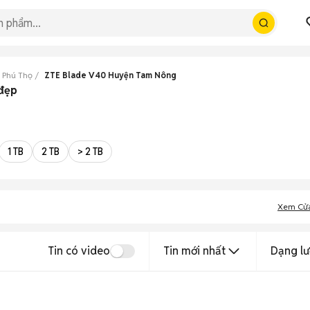
 Phú Thọ
ZTE Blade V40 Huyện Tam Nông
 đẹp
1 TB
2 TB
> 2 TB
Xem Cử
Tin có video
Tin mới nhất
Dạng lư