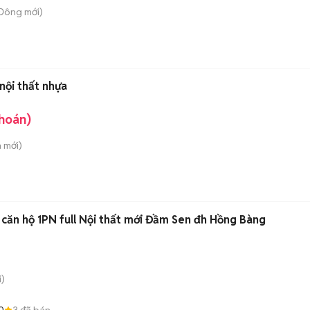
 Đông
mới)
nội thất nhựa
khoán)
n
mới)
ăn hộ 1PN full Nội thất mới Đầm Sen đh Hồng Bàng
)
0
3
đã bán