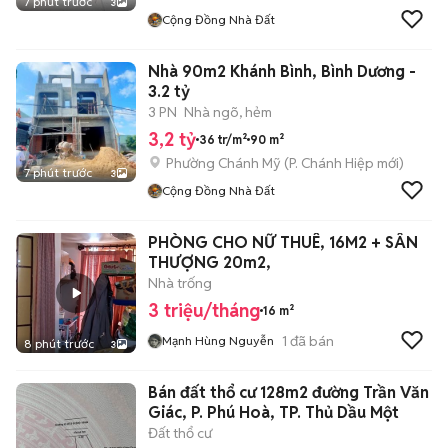
7 phút trước
3
Cộng Đồng Nhà Đất
Nhà 90m2 Khánh Bình, Bình Dương -
3.2 tỷ
3 PN
Nhà ngõ, hẻm
3,2 tỷ
36 tr/m²
90 m²
Phường Chánh Mỹ
(
P. Chánh Hiệp
mới)
7 phút trước
3
Cộng Đồng Nhà Đất
PHÒNG CHO NỮ THUÊ, 16M2 + SÂN
THƯỢNG 20m2,
Nhà trống
3 triệu/tháng
16 m²
1
đã bán
Mạnh Hùng Nguyễn
8 phút trước
3
Bán đất thổ cư 128m2 đường Trần Văn
Giác, P. Phú Hoà, TP. Thủ Dầu Một
Đất thổ cư