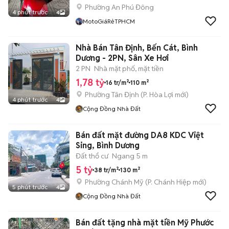
Phường An Phú Đông
4 phút trước
4
MotoGiáRẻTPHCM
Nhà Bán Tân Định, Bến Cát, Bình
Dương - 2PN, Sân Xe Hơi
2 PN
Nhà mặt phố, mặt tiền
1,78 tỷ
16 tr/m²
110 m²
Phường Tân Định
(
P. Hòa Lợi
mới)
4 phút trước
4
Cộng Đồng Nhà Đất
Bán đất mặt đường DA8 KDC Việt
Sing, Bình Dương
Đất thổ cư
Ngang 5 m
5 tỷ
38 tr/m²
130 m²
Phường Chánh Mỹ
(
P. Chánh Hiệp
mới)
5 phút trước
4
Cộng Đồng Nhà Đất
Bán đất tặng nhà mặt tiền Mỹ Phước