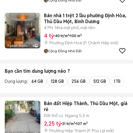
Cộng Đồng Nhà Đất
Bán nhà 1 trệt 2 lầu phường Định Hòa,
Thủ Dầu Một, Bình Dương
4 PN
Nhà mặt phố, mặt tiền
4 tỷ
40 tr/m²
100 m²
Phường Định Hoà
(
P. Chánh Hiệp
mới)
7 phút trước
4
Cộng Đồng Nhà Đất
Bạn cần tìm
dung lượng
nào ?
Dung lượng:
64 GB
128 GB
256 GB
512 GB
1 TB
2 
Bán đất Hiệp Thành, Thủ Dầu Một, giá
rẻ
Đất thổ cư
Ngang 5,5 m
2,25 tỷ
21 tr/m²
107 m²
Phường Hiệp Thành
(
P. Phú Lợi
mới)