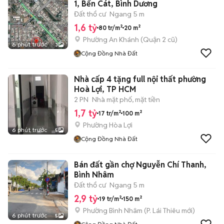
1, Bến Cát, Bình Dương
Đất thổ cư
Ngang 5 m
1,6 tỷ
80 tr/m²
20 m²
Phường An Khánh (Quận 2 cũ)
6 phút trước
3
Cộng Đồng Nhà Đất
Nhà cấp 4 tặng full nội thất phường
Hoà Lợi, TP HCM
2 PN
Nhà mặt phố, mặt tiền
1,7 tỷ
17 tr/m²
100 m²
Phường Hòa Lợi
6 phút trước
5
Cộng Đồng Nhà Đất
Bán đất gần chợ Nguyễn Chí Thanh,
Bình Nhâm
Đất thổ cư
Ngang 5 m
2,9 tỷ
19 tr/m²
150 m²
Phường Bình Nhâm
(
P. Lái Thiêu
mới)
6 phút trước
5