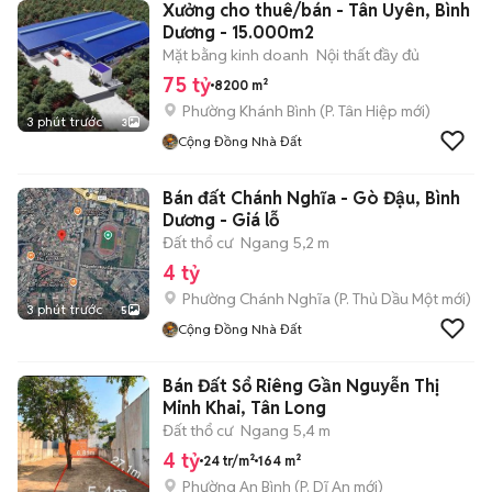
Xưởng cho thuê/bán - Tân Uyên, Bình
Dương - 15.000m2
Mặt bằng kinh doanh
Nội thất đầy đủ
75 tỷ
8200 m²
Phường Khánh Bình
(
P. Tân Hiệp
mới)
3 phút trước
3
Cộng Đồng Nhà Đất
Bán đất Chánh Nghĩa - Gò Đậu, Bình
Dương - Giá lỗ
Đất thổ cư
Ngang 5,2 m
4 tỷ
Phường Chánh Nghĩa
(
P. Thủ Dầu Một
mới)
3 phút trước
5
Cộng Đồng Nhà Đất
Bán Đất Sổ Riêng Gần Nguyễn Thị
Minh Khai, Tân Long
Đất thổ cư
Ngang 5,4 m
4 tỷ
24 tr/m²
164 m²
Phường An Bình
(
P. Dĩ An
mới)