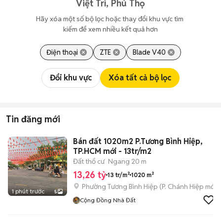
Việt Trì, Phú Thọ
Hãy xóa một số bộ lọc hoặc thay đổi khu vực tìm 
kiếm để xem nhiều kết quả hơn
Điện thoại
ZTE
Blade V40
Đổi khu vực
Xóa tất cả bộ lọc
Tin đăng mới
Bán đất 1020m2 P.Tương Bình Hiệp,
TP.HCM mới - 13tr/m2
Đất thổ cư
Ngang 20 m
13,26 tỷ
13 tr/m²
1020 m²
Phường Tương Bình Hiệp
(
P. Chánh Hiệp
mới)
1 phút trước
5
Cộng Đồng Nhà Đất