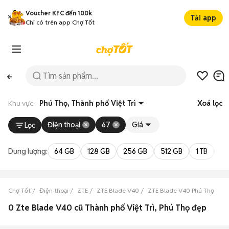
Voucher KFC đến 100k
Tải app
Chỉ có trên app Chợ Tốt
Khu vực:
Phú Thọ, Thành phố Việt Trì
Xoá lọc
Điện thoại
67
Giá
Lọc
Dung lượng:
64 GB
128 GB
256 GB
512 GB
1 TB
2 
Chợ Tốt
Điện thoại
ZTE
ZTE Blade V40
ZTE Blade V40 Phú Thọ
ZT
0 Zte Blade V40 cũ Thành phố Việt Trì, Phú Thọ đẹp