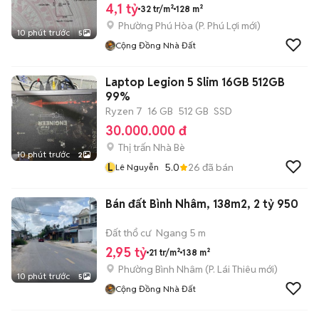
4,1 tỷ
32 tr/m²
128 m²
Phường Phú Hòa
(
P. Phú Lợi
mới)
10 phút trước
5
Cộng Đồng Nhà Đất
Laptop Legion 5 Slim 16GB 512GB
99%
Ryzen 7
16 GB
512 GB
SSD
30.000.000 đ
Thị trấn Nhà Bè
10 phút trước
2
L
5.0
26
đã bán
Lê Nguyễn
Bán đất Bình Nhâm, 138m2, 2 tỷ 950
Đất thổ cư
Ngang 5 m
2,95 tỷ
21 tr/m²
138 m²
Phường Bình Nhâm
(
P. Lái Thiêu
mới)
10 phút trước
5
Cộng Đồng Nhà Đất