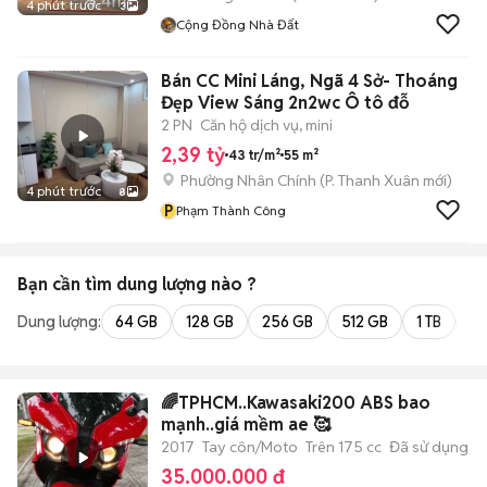
4 phút trước
3
Cộng Đồng Nhà Đất
Bán CC Mini Láng, Ngã 4 Sở- Thoáng
Đẹp View Sáng 2n2wc Ô tô đỗ
2 PN
Căn hộ dịch vụ, mini
2,39 tỷ
43 tr/m²
55 m²
Phường Nhân Chính
(
P. Thanh Xuân
mới)
4 phút trước
8
P
Phạm Thành Công
Bạn cần tìm
dung lượng
nào ?
Dung lượng:
64 GB
128 GB
256 GB
512 GB
1 TB
2 
🌈TPHCM..Kawasaki200 ABS bao
mạnh..giá mềm ae 🥰
2017
Tay côn/Moto
Trên 175 cc
Đã sử dụng
35.000.000 đ