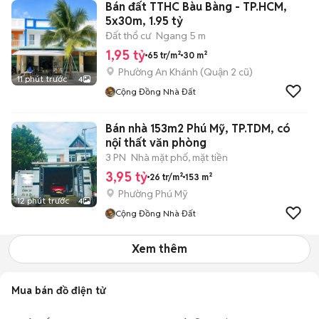
Bán đất TTHC Bàu Bàng - TP.HCM,
5x30m, 1.95 tỷ
Đất thổ cư
Ngang 5 m
1,95 tỷ
65 tr/m²
30 m²
Phường An Khánh (Quận 2 cũ)
11 phút trước
4
Cộng Đồng Nhà Đất
Bán nhà 153m2 Phú Mỹ, TP.TDM, có
nội thất văn phòng
3 PN
Nhà mặt phố, mặt tiền
3,95 tỷ
26 tr/m²
153 m²
Phường Phú Mỹ
12 phút trước
4
Cộng Đồng Nhà Đất
Xem thêm
Mua bán đồ điện tử