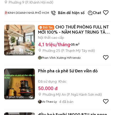
Phường 9
(
P. Khánh Hội
mới)
1
đã bán
Bấm để hiện số
Chat
KINH DOANH NHÀ PHỐ HCM
CHO THUÊ PHÒNG FULL NT
MỚI 100% - NẰM NGAY TRUNG TÂM
QUẬN BÌNH THẠNH
Nội thất cao cấp
4,1 triệu/tháng
35 m²
Phường 25
(
P. Thạnh Mỹ Tây
mới)
3 phút trước
8
Phan Vĩnh Xương HiFriendz
Phin pha cà phê Sứ Đen viền đỏ
Đã sử dụng
Khác
50.000 đ
Phường Mỹ An
(
P. Ngũ Hành Sơn
mới)
3 phút trước
1
4
đã bán
Vo Thao Ly
điều hoà Funiki 18000 BTU zin ngon