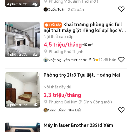
Phường 9
(
P. Bình Thới
mới)
4 phút trước
4
2
đã bán
Quốc Toán
Khai trương phòng gác full
nội thất máy giặt riêng kế đại học Văn
Hiến
Nội thất cao cấp
4,5 triệu/tháng
40 m²
Phường Phú Thạnh
4 phút trước
3
5.0
12
đã bán
Nhật Nguyễn HiFriendz
Phòng trọ 2tr3 Tựu liệt, Hoàng Mai
Nội thất đầy đủ
2,3 triệu/tháng
Phường Đại Kim
(
P. Định Công
mới)
4 phút trước
3
Cộng Đồng Nhà Đất
Máy in laser Brother 2321d Xám