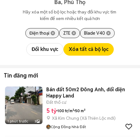
Ba, Phú Thọ
Hãy xóa một số bộ lọc hoặc thay đổi khu vực tìm 
kiếm để xem nhiều kết quả hơn
Điện thoại
ZTE
Blade V40
Đổi khu vực
Xóa tất cả bộ lọc
Tin đăng mới
Bán đất 50m2 Đông Anh, đối diện
Happy Land
Đất thổ cư
5 tỷ
100 tr/m²
50 m²
Xã Kim Chung
(
Xã Thiên Lộc
mới)
1 phút trước
3
Cộng Đồng Nhà Đất