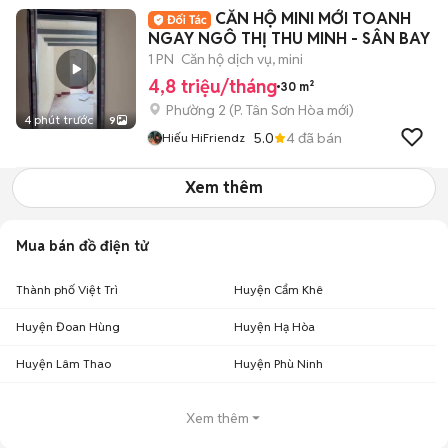
CĂN HỘ MINI MỚI TOANH
NGAY NGÔ THỊ THU MINH - SÂN BAY
1 PN
Căn hộ dịch vụ, mini
4,8 triệu/tháng
30 m²
Phường 2
(
P. Tân Sơn Hòa
mới)
4 phút trước
9
5.0
4
đã bán
Hiếu HiFriendz
Xem thêm
Mua bán đồ điện tử
Thành phố Việt Trì
Huyện Cẩm Khê
Huyện Đoan Hùng
Huyện Hạ Hòa
Huyện Lâm Thao
Huyện Phù Ninh
Xem thêm