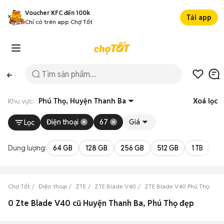
Voucher KFC đến 100k
Tải app
Chỉ có trên app Chợ Tốt
Khu vực:
Phú Thọ, Huyện Thanh Ba
Xoá lọc
Điện thoại
67
Giá
Lọc
Dung lượng:
64 GB
128 GB
256 GB
512 GB
1 TB
2 
Chợ Tốt
Điện thoại
ZTE
ZTE Blade V40
ZTE Blade V40 Phú Thọ
Z
0 Zte Blade V40 cũ Huyện Thanh Ba, Phú Thọ đẹp