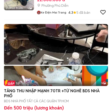
Phường Phú Diễn
2 phút trước
5
4.3
5
đã bán
Xe Điện Mai Trang
Tin nổi bật
5
TĂNG THU NHẬP MẠNH 70TR +TỪ NGHỀ BDS NHÀ
PHỐ
BDS NHÀ PHỐ TẤT CẢ CÁC QUẬN TP.HCM
Đến 500 triệu (lương khoán)