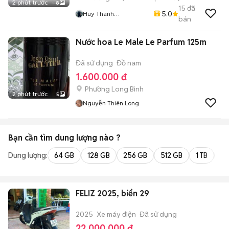
2 phút trước
8
15
đã
5.0
Huy Thanh
bán
Apartments - Chuyên
Chung Cư, Căn Hộ Dịch
Nước hoa Le Male Le Parfum 125m
Vụ, Phòng Trọ TP.HCM
Đã sử dụng
Đồ nam
1.600.000 đ
Phường Long Bình
2 phút trước
5
Nguyễn Thiên Long
Bạn cần tìm
dung lượng
nào ?
Dung lượng:
64 GB
128 GB
256 GB
512 GB
1 TB
2 
FELIZ 2025, biển 29
2025
Xe máy điện
Đã sử dụng
22.000.000 đ