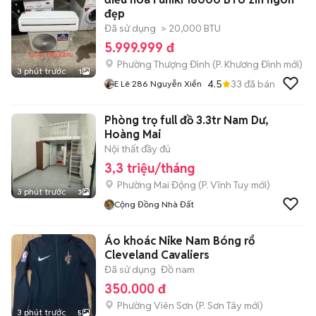
đẹp
Đã sử dụng
> 20,000 BTU
5.999.999 đ
Phường Thượng Đình
(
P. Khương Đình
mới)
3 phút trước
1
4.5
33
đã bán
E Lê 286 Nguyễn Xiển
Phòng trọ full đồ 3.3tr Nam Dư,
Hoàng Mai
Nội thất đầy đủ
3,3 triệu/tháng
Phường Mai Động
(
P. Vĩnh Tuy
mới)
3 phút trước
3
Cộng Đồng Nhà Đất
Áo khoác Nike Nam Bóng rổ
Cleveland Cavaliers
Đã sử dụng
Đồ nam
350.000 đ
Phường Viên Sơn
(
P. Sơn Tây
mới)
3 phút trước
5