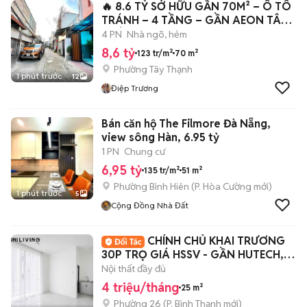
🔥 8.6 TỶ SỞ HỮU GẦN 70M² – Ô TÔ
TRÁNH – 4 TẦNG – GẦN AEON TÂN
PHÚ!
4 PN
Nhà ngõ, hẻm
8,6 tỷ
123 tr/m²
70 m²
Phường Tây Thạnh
1 phút trước
12
Điệp Trương
Bán căn hộ The Filmore Đà Nẵng,
view sông Hàn, 6.95 tỷ
1 PN
Chung cư
6,95 tỷ
135 tr/m²
51 m²
Phường Bình Hiên
(
P. Hòa Cường
mới)
1 phút trước
5
Cộng Đồng Nhà Đất
CHÍNH CHỦ KHAI TRƯƠNG
30P TRỌ GIÁ HSSV - GẦN HUTECH,
NGOẠI THƯƠNG, UEF
Nội thất đầy đủ
4 triệu/tháng
25 m²
Phường 26
(
P. Bình Thạnh
mới)