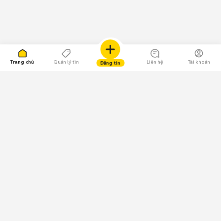
Trang chủ
Quản lý tin
Liên hệ
Tài khoản
Đăng tin
109.000 Bình chọn
Tải ứng dụng Chợ Tốt
Về Chợ Tốt
Quy chế sàn
Chính sách bảo mật
Giải quyết tranh chấp
CÔNG TY TNHH CHỢ TỐT - Người đại diện theo pháp luật:
Nguyễn Trọng Tấn; GPDKKD: 0312120782 do Sở KH & ĐT TP.HCM cấp ngày