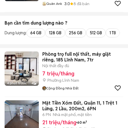
3.0
8
đã bán
Quân Ank
Bạn cần tìm
dung lượng
nào ?
Dung lượng:
64 GB
128 GB
256 GB
512 GB
1 TB
2 
Phòng trọ full nội thất, máy giặt
riêng, 185 Lĩnh Nam, 7tr
Nội thất đầy đủ
7 triệu/tháng
Phường Lĩnh Nam
4 phút trước
4
Cộng Đồng Nhà Đất
Mặt Tiền Xóm Đất, Quận 11, 1 Trệt 1
Lửng, 2 Lầu, 200m2, 6PN
6 PN
Nhà mặt phố, mặt tiền
21 triệu/tháng
60 m²