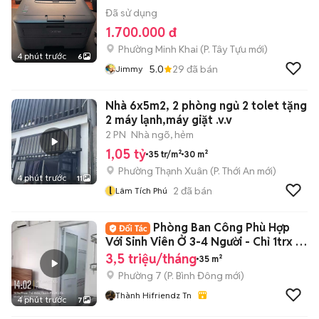
Đã sử dụng
1.700.000 đ
Phường Minh Khai
(
P. Tây Tựu
mới)
4 phút trước
6
5.0
29
đã bán
Jimmy
Nhà 6x5m2, 2 phòng ngủ 2 tolet tặng
2 máy lạnh,máy giặt .v.v
2 PN
Nhà ngõ, hẻm
1,05 tỷ
35 tr/m²
30 m²
Phường Thạnh Xuân
(
P. Thới An
mới)
4 phút trước
11
l
2
đã bán
Lâm Tích Phú
Phòng Ban Công Phù Hợp
Với Sinh Viên Ở 3-4 Người - Chỉ 1trx 1
Người
3,5 triệu/tháng
35 m²
Phường 7
(
P. Bình Đông
mới)
Thành Hifriendz Tn
4 phút trước
7