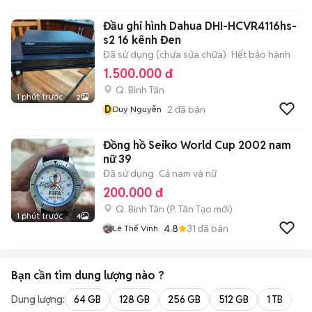
Đầu ghi hình Dahua DHI-HCVR4116hs-
s2 16 kênh Đen
Đã sử dụng (chưa sửa chữa)
Hết bảo hành
1.500.000 đ
Q. Bình Tân
1 phút trước
2
D
2
đã bán
Duy Nguyễn
Đồng hồ Seiko World Cup 2002 nam
nữ 39
Đã sử dụng
Cả nam và nữ
200.000 đ
Q. Bình Tân
(
P. Tân Tạo
mới)
1 phút trước
4
4.8
31
đã bán
Lê Thế Vinh
Bạn cần tìm
dung lượng
nào ?
Dung lượng:
64 GB
128 GB
256 GB
512 GB
1 TB
2 