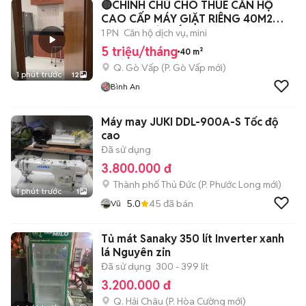
🔴CHÍNH CHỦ CHO THUÊ CĂN HỘ
CAO CẤP MÁY GIẶT RIÊNG 40M2
FULL NT GÒ VẤP🔴
1 PN
Căn hộ dịch vụ, mini
5 triệu/tháng
40 m²
Q. Gò Vấp
(
P. Gò Vấp
mới)
1 phút trước
12
Bình An
Máy may JUKI DDL-900A-S Tốc độ
cao
Đã sử dụng
3.800.000 đ
Thành phố Thủ Đức
(
P. Phước Long
mới)
1 phút trước
1
5.0
45
đã bán
Vũ
Tủ mát Sanaky 350 lít Inverter xanh
lá Nguyên zin
Đã sử dụng
300 - 399 lít
3.200.000 đ
Q. Hải Châu
(
P. Hòa Cường
mới)