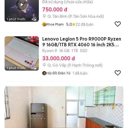
Đã sử dụng (chưa sửa chữa)
750.000 đ
Q. Tân Bình
(
P. Tân Sơn Hòa
mới)
1 phút trước
4
5.0
22
đã bán
Khoa Phạm
Lenovo Legion 5 Pro R9000P Ryzen
9 16GB/1TB RTX 4060 16 inch 2K5
Like
Ryzen 9
16 GB
1 TB
SSD
33.000.000 đ
Q. Gò Vấp
(
P. Hạnh Thông
mới)
1 phút trước
5
1
đã bán
Hội Đồ Điện Tử