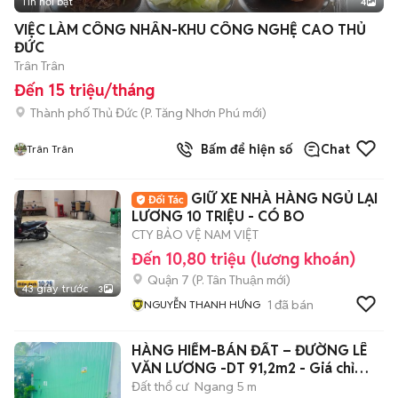
Tin nổi bật
4
VIỆC LÀM CÔNG NHÂN-KHU CÔNG NGHỆ CAO THỦ
ĐỨC
Trân Trân
Đến 15 triệu/tháng
Thành phố Thủ Đức
(
P. Tăng Nhơn Phú
mới)
Bấm để hiện số
Chat
Trân Trân
GIỮ XE NHÀ HÀNG NGỦ LẠI
LƯƠNG 10 TRIỆU - CÓ BO
CTY BẢO VỆ NAM VIỆT
Đến 10,80 triệu (lương khoán)
Quận 7
(
P. Tân Thuận
mới)
43 giây trước
3
1
đã bán
NGUYỄN THANH HƯNG
HÀNG HIẾM-BÁN ĐẤT – ĐƯỜNG LÊ
VĂN LƯƠNG -DT 91,2m2 - Giá chỉ
2,85 tỷ
Đất thổ cư
Ngang 5 m