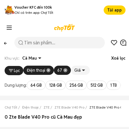
Voucher KFC đến 100k
Tải app
Chỉ có trên app Chợ Tốt
Khu vực:
Cà Mau
Xoá lọc
Điện thoại
67
Giá
Lọc
Dung lượng:
64 GB
128 GB
256 GB
512 GB
1 TB
2 
Chợ Tốt
Điện thoại
ZTE
ZTE Blade V40 Pro
ZTE Blade V40 Pro Cà M
0 Zte Blade V40 Pro cũ Cà Mau đẹp