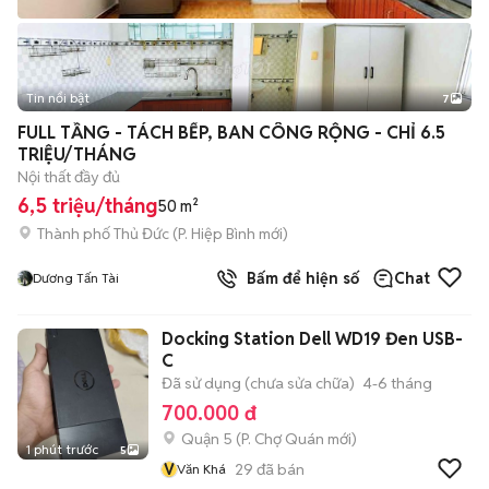
Tin nổi bật
7
+
2
FULL TẦNG - TÁCH BẾP, BAN CÔNG RỘNG - CHỈ 6.5
TRIỆU/THÁNG
Nội thất đầy đủ
6,5 triệu/tháng
50 m²
Thành phố Thủ Đức
(
P. Hiệp Bình
mới)
Bấm để hiện số
Chat
Dương Tấn Tài
Docking Station Dell WD19 Đen USB-
C
Đã sử dụng (chưa sửa chữa)
4-6 tháng
700.000 đ
Quận 5
(
P. Chợ Quán
mới)
1 phút trước
5
V
29
đã bán
Văn Khá