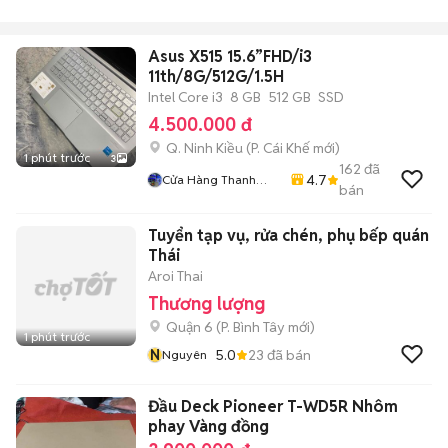
Asus X515 15.6”FHD/i3
11th/8G/512G/1.5H
Intel Core i3
8 GB
512 GB
SSD
4.500.000 đ
Q. Ninh Kiều
(
P. Cái Khế
mới)
1 phút trước
3
162
đã
4.7
Cửa Hàng Thanh
bán
Phương
Tuyển tạp vụ, rửa chén, phụ bếp quán
Thái
Aroi Thai
Thương lượng
Quận 6
(
P. Bình Tây
mới)
1 phút trước
N
5.0
23
đã bán
Nguyên
Đầu Deck Pioneer T-WD5R Nhôm
phay Vàng đồng