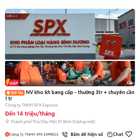
Tin nổi bật
5
NV kho kh bang cấp - thưởng 3tr + chuyên cần
1 tr
Công ty TNHH SPX Express
Đến 14 triệu/tháng
Thành phố Thủ Dầu Một
(
P. Bình Dương
mới)
Bấm để hiện số
Chat
Công Ty TNHH SPX EXPRESS