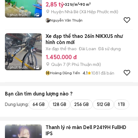
2,85 tỷ
32 tr/m²
90 m²
Huyện Nhà Bè
(
Xã Hiệp Phước
mới)
1 phút trước
3
Nguyễn Văn Thuận
Xe đạp thể thao 26in NIKXUS như
hình còn mới
Xe đạp thể thao
Đài Loan
Đã sử dụng
1.450.000 đ
Quận 7
(
P. Phú Thuận
mới)
1 phút trước
6
H
4.1
1081
đã bán
Hoàng Dũng Tiến
Bạn cần tìm
dung lượng
nào ?
Dung lượng:
64 GB
128 GB
256 GB
512 GB
1 TB
2 
Thanh lý rẻ màn Dell P2419H FullHD
IPS