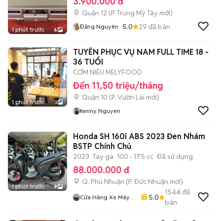
3.900.000 đ
Quận 12
(
P. Trung Mỹ Tây
mới)
5.0
29
đã bán
Đăng Nguyên
1 phút trước
6
TUYỂN PHỤC VỤ NAM FULL TIME 18 -
36 TUỔI
CƠM NIÊU MELYFOOD
Đến 11,50 triệu/tháng
Quận 10
(
P. Vườn Lài
mới)
1 phút trước
3
Kenny Nguyen
Honda SH 160i ABS 2023 Đen Nhám
BSTP Chính Chủ
2023
Tay ga
100 - 175 cc
Đã sử dụng
88.000.000 đ
Q. Phú Nhuận
(
P. Đức Nhuận
mới)
1 phút trước
9
1544
đã
5.0
Cửa Hàng Xe Máy
bán
Ngô Hà