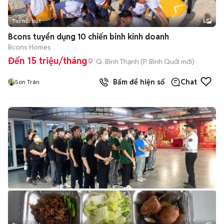
Tin nổi bật
5
Bcons tuyển dụng 10 chiến binh kinh doanh
Bcons Homes
Đến 15 triệu/tháng
Q. Bình Thạnh
(
P. Bình Quới
mới)
Bấm để hiện số
Chat
Son Trân