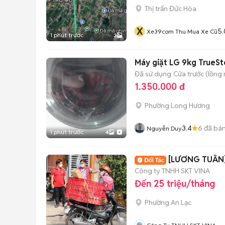
Thị trấn Đức Hòa
X
5.
Xe39com Thu Mua Xe Cũ
1 phút trước
3
Máy giặt LG 9kg TrueS
Đã sử dụng
Cửa trước (lồng
1.350.000 đ
Phường Long Hương
3.4
6
đã bá
Nguyễn Duy
1 phút trước
4
[LƯƠNG TUẦN]
Công ty TNHH SKT VINA
Đến 25 triệu/tháng
Phường An Lạc