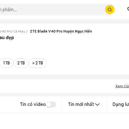
 V40 Pro Cà Mau
ZTE Blade V40 Pro Huyện Ngọc Hiển
Mau đẹp
1 TB
2 TB
> 2 TB
Xem Cử
Tin có video
Tin mới nhất
Dạng lư