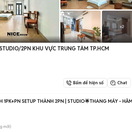
+
2
STUDIO/2PN KHU VỰC TRUNG TÂM TP.HCM
Bấm để hiện số
Chat
H 1PK+PN SETUP THÀNH 2PN | STUDIO🌟THANG MÁY - HẦM
ng
mới)