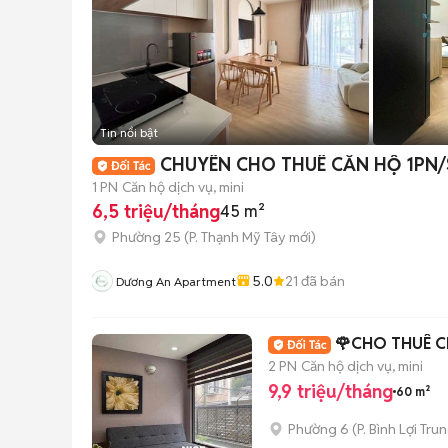
Tin nổi bật
CHUYÊN CHO THUÊ CĂN HỘ 1PN/
1 PN
Căn hộ dịch vụ, mini
6,5 triệu/tháng
45 m²
Phường 25
(
P. Thạnh Mỹ Tây
mới)
5.0
21
đã bán
Dương An Apartment
🌹CHO THUÊ C
2 PN
Căn hộ dịch vụ, mini
9,9 triệu/tháng
60 m²
Phường 6
(
P. Bình Lợi Tru