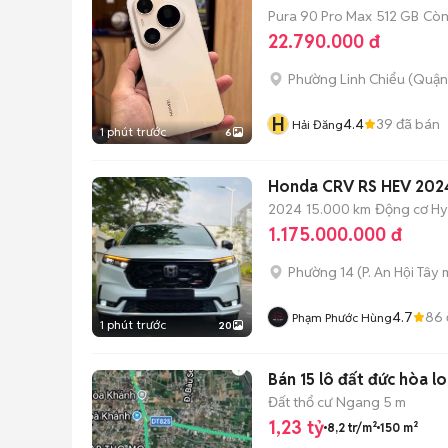
Pura 90 Pro Max
512 GB
Còn
22.790.000 đ
Phường Linh Chiểu (Quận
H
4.4
39
đã bán
Hải Đăng
1 phút trước
6
Honda CRV RS HEV 2024
2024
15.000 km
Động cơ Hy
1.175.000.000 đ
Phường 14
(
P. An Hội Tây
m
4.7
86
Phạm Phước Hùng
1 phút trước
20
Bán 15 lô đất đức hòa lo
Đất thổ cư
Ngang 5 m
1,23 tỷ
8,2 tr/m²
150 m²