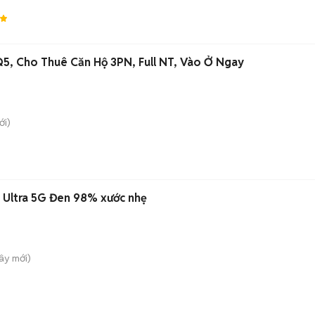
- Q5, Cho Thuê Căn Hộ 3PN, Full NT, Vào Ở Ngay
i)
 Ultra 5G Đen 98% xước nhẹ
Tây
mới)