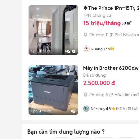
🌟The Prince 1Pn=15Tr, 
1 PN
Chung cư
15 triệu/tháng
50 m²
Phường 11
(
P. Phú Nhuận
m
Quang Tèo
1 phút trước
8
Máy in Brother 6200dw 
Đã sử dụng
2.500.000 đ
Phường 5
(
P. Hòa Bình
mới
4.9
1505
đã bá
Đức Huy
1 phút trước
1
Bạn cần tìm
dung lượng
nào ?