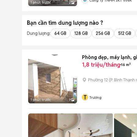
Công Ty TNHH SKT VINA
1 phút trước
2
Bạn cần tìm
dung lượng
nào ?
Dung lượng:
64 GB
128 GB
256 GB
512 GB
Phòng đẹp, máy lạnh, gi
1,8 triệu/tháng
16 m²
Phường 12
(
P. Bình Thạnh
T
Trương
1 phút trước
7