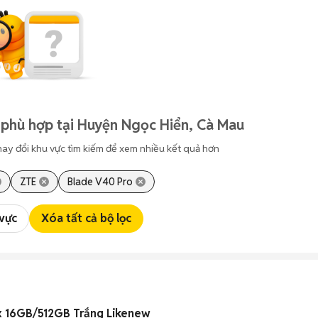
 phù hợp tại Huyện Ngọc Hiển, Cà Mau
hay đổi khu vực tìm kiếm để xem nhiều kết quả hơn
ZTE
Blade V40 Pro
 vực
Xóa tất cả bộ lọc
x 16GB/512GB Trắng Likenew