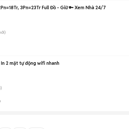
2Pn=18Tr, 3Pn=23Tr Full Đồ - Giữ 🔑 Xem Nhà 24/7
ới)
In 2 mặt tự động wifi nhanh
)
n