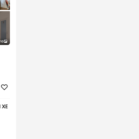
10
 XE