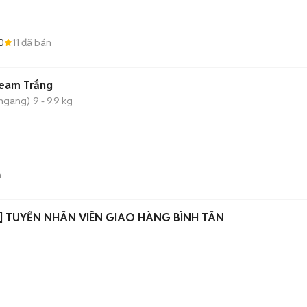
0
11
đã bán
team Trắng
 ngang)
9 - 9.9 kg
n
 TUYỂN NHÂN VIÊN GIAO HÀNG BÌNH TÂN