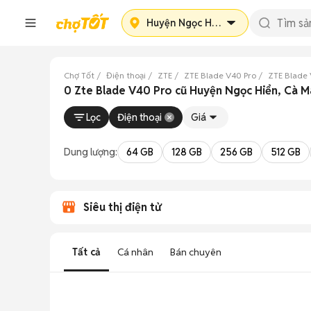
Huyện Ngọc Hiển
Chợ Tốt
Điện thoại
ZTE
ZTE Blade V40 Pro
ZTE Blade
0 Zte Blade V40 Pro cũ Huyện Ngọc Hiển, Cà 
Lọc
Điện thoại
Giá
Dung lượng:
64 GB
128 GB
256 GB
512 GB
Siêu thị điện tử
Tất cả
Cá nhân
Bán chuyên