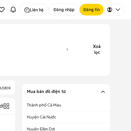
Đăng nhập
Đăng tin
Liên hệ
Xoá
lọc
a hàng
Mua bán đồ điện tử
Thành phố Cà Mau
ới
Huyện Cái Nước
Huyện Đầm Dơi