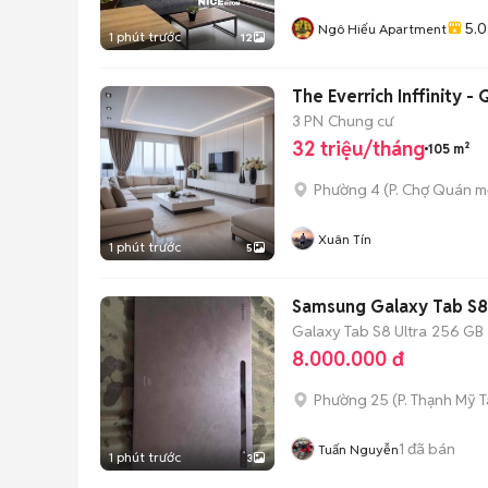
5.0
Ngô Hiếu Apartment
1 phút trước
12
The Everrich Inffinity 
3 PN
Chung cư
32 triệu/tháng
105 m²
Phường 4
(
P. Chợ Quán
mớ
Xuân Tín
1 phút trước
5
Samsung Galaxy Tab S8
Galaxy Tab S8 Ultra
256 GB
8.000.000 đ
Phường 25
(
P. Thạnh Mỹ 
1
đã bán
Tuấn Nguyễn
1 phút trước
3