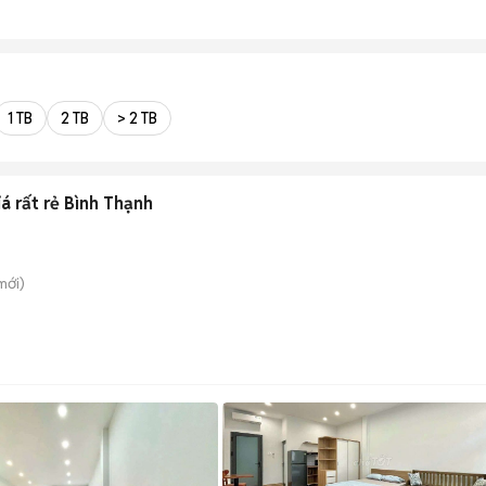
1 TB
2 TB
> 2 TB
á rất rẻ Bình Thạnh
mới)