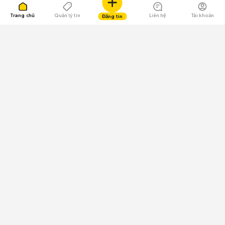
Trang chủ
Quản lý tin
Liên hệ
Tài khoản
Đăng tin
109.000 Bình chọn
Tải ứng dụng Chợ Tốt
Về Chợ Tốt
Quy chế sàn
Chính sách bảo mật
Giải quyết tranh chấp
CÔNG TY TNHH CHỢ TỐT - Người đại diện theo pháp luật:
Nguyễn Trọng Tấn; GPDKKD: 0312120782 do Sở KH & ĐT TP.HCM cấp ngày
11/01/2013;
GPMXH: 185/GP-BTTTT do Bộ Thông tin và Truyền thông
cấp ngày 09/07/2024 - Chịu trách nhiệm
nội dung: Trần Hoàng Ly.
Chính sách sử dụng
Địa chỉ: Tầng 18, Toà nhà UOA, Số 6 đường Tân Trào, Phường Tân Mỹ,