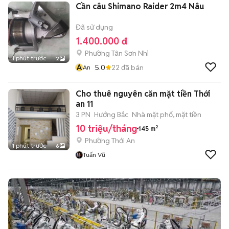
Cần câu Shimano Raider 2m4 Nâu
Đã sử dụng
1.400.000 đ
Phường Tân Sơn Nhì
1 phút trước
2
A
5.0
22
đã bán
An
Cho thuê nguyên căn mặt tiền Thới
an 11
3 PN
Hướng Bắc
Nhà mặt phố, mặt tiền
10 triệu/tháng
145 m²
Phường Thới An
1 phút trước
6
Tuấn Vũ