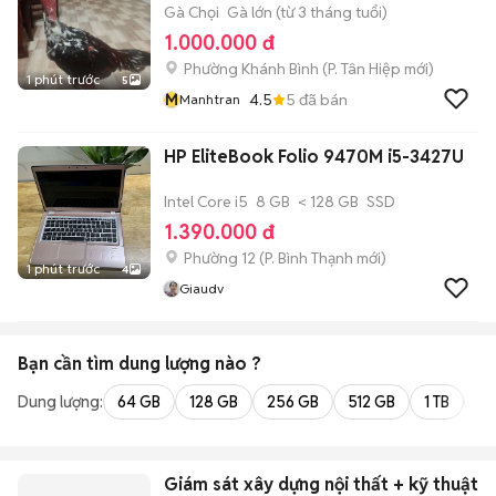
Gà Chọi
Gà lớn (từ 3 tháng tuổi)
1.000.000 đ
Phường Khánh Bình
(
P. Tân Hiệp
mới)
1 phút trước
5
M
4.5
5
đã bán
Manhtran
HP EliteBook Folio 9470M i5-3427U
Intel Core i5
8 GB
< 128 GB
SSD
1.390.000 đ
Phường 12
(
P. Bình Thạnh
mới)
1 phút trước
4
Giaudv
Bạn cần tìm
dung lượng
nào ?
Dung lượng:
64 GB
128 GB
256 GB
512 GB
1 TB
2 
Giám sát xây dựng nội thất + kỹ thuật