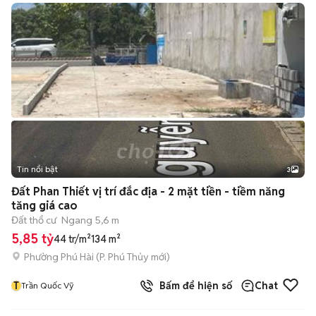
Tin nổi bật
3
Đất Phan Thiết vị trí đắc địa - 2 mặt tiền - tiềm năng
tăng giá cao
Đất thổ cư
Ngang 5,6 m
5,85 tỷ
44 tr/m²
134 m²
Phường Phú Hài
(
P. Phú Thủy
mới)
T
Bấm để hiện số
Chat
Trần Quốc Vỹ