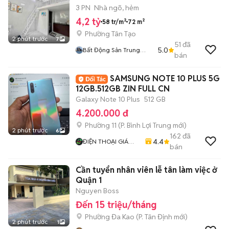
3 PN
Nhà ngõ, hẻm
4,2 tỷ
58 tr/m²
72 m²
Phường Tân Tạo
2 phút trước
7
51
đã
5.0
Bất Động Sản Trung
bán
Thực
SAMSUNG NOTE 10 PLUS 5G
12GB.512GB ZIN FULL CN
Galaxy Note 10 Plus
512 GB
4.200.000 đ
Phường 11
(
P. Bình Lợi Trung
mới)
2 phút trước
6
162
đã
4.4
ĐIỆN THOẠI GIÁ
bán
TỐT
Cần tuyển nhân viên lễ tân làm việc ở
Quận 1
Nguyen Boss
Đến 15 triệu/tháng
Phường Đa Kao
(
P. Tân Định
mới)
2 phút trước
1