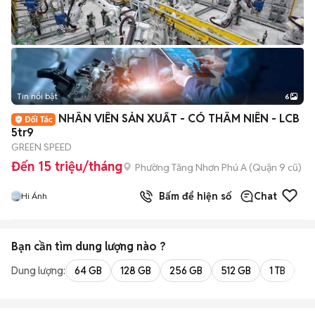
Tin nổi bật
6
+
2
NHÂN VIÊN SẢN XUẤT - CÓ THÂM NIÊN - LCB
5tr9
GREEN SPEED
Đến 15 triệu/tháng
Phường Tăng Nhơn Phú A (Quận 9 cũ)
Bấm để hiện số
Chat
Hi Ánh
Bạn cần tìm
dung lượng
nào ?
Dung lượng:
64 GB
128 GB
256 GB
512 GB
1 TB
2 