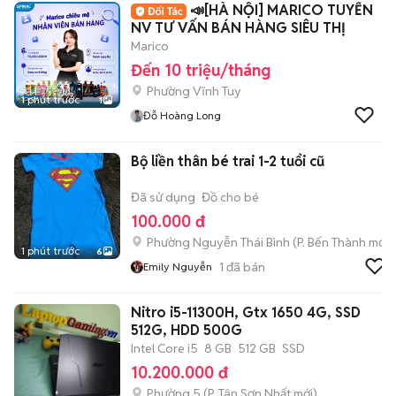
📣[HÀ NỘI] MARICO TUYỂN
NV TƯ VẤN BÁN HÀNG SIÊU THỊ
Marico
Đến 10 triệu/tháng
Phường Vĩnh Tuy
1 phút trước
1
Đỗ Hoàng Long
Bộ liền thân bé trai 1-2 tuổi cũ
Đã sử dụng
Đồ cho bé
100.000 đ
Phường Nguyễn Thái Bình
(
P. Bến Thành
mới)
1 phút trước
6
1
đã bán
Emily Nguyễn
Nitro i5-11300H, Gtx 1650 4G, SSD
512G, HDD 500G
Intel Core i5
8 GB
512 GB
SSD
10.200.000 đ
Phường 5
(
P. Tân Sơn Nhất
mới)