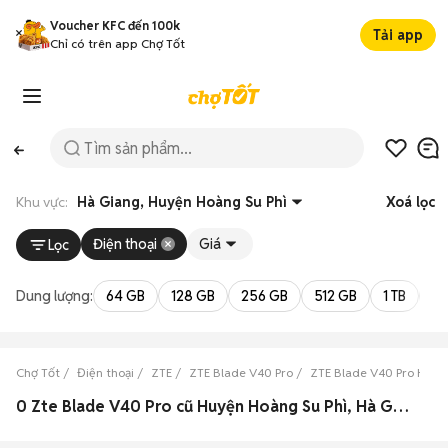
Voucher KFC đến 100k
Tải app
Chỉ có trên app Chợ Tốt
Khu vực:
Hà Giang, Huyện Hoàng Su Phì
Xoá lọc
Điện thoại
Giá
Lọc
Dung lượng:
64 GB
128 GB
256 GB
512 GB
1 TB
2 
Chợ Tốt
Điện thoại
ZTE
ZTE Blade V40 Pro
ZTE Blade V40 Pro Hà G
0 Zte Blade V40 Pro cũ Huyện Hoàng Su Phì, Hà Giang đẹp