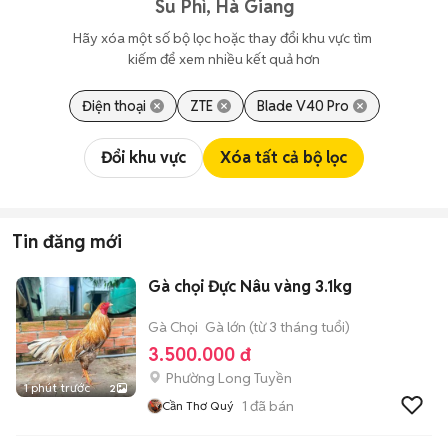
Su Phì, Hà Giang
Hãy xóa một số bộ lọc hoặc thay đổi khu vực tìm 
kiếm để xem nhiều kết quả hơn
Điện thoại
ZTE
Blade V40 Pro
Đổi khu vực
Xóa tất cả bộ lọc
Tin đăng mới
Gà chọi Đực Nâu vàng 3.1kg
Gà Chọi
Gà lớn (từ 3 tháng tuổi)
3.500.000 đ
Phường Long Tuyền
1 phút trước
2
1
đã bán
Cần Thơ Quý