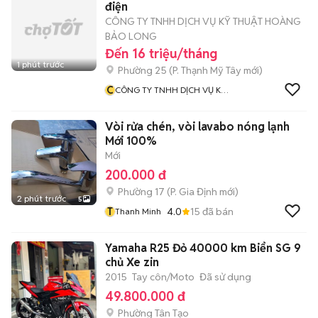
điện
CÔNG TY TNHH DỊCH VỤ KỸ THUẬT HOÀNG
BẢO LONG
Đến 16 triệu/tháng
1 phút trước
Phường 25
(
P. Thạnh Mỹ Tây
mới)
C
CÔNG TY TNHH DỊCH VỤ KỸ
THUẬT HOÀNG BẢO LONG
Vòi rửa chén, vòi lavabo nóng lạnh
Mới 100%
Mới
200.000 đ
Phường 17
(
P. Gia Định
mới)
2 phút trước
5
T
4.0
15
đã bán
Thanh Minh
Yamaha R25 Đỏ 40000 km Biển SG 9
chủ Xe zin
2015
Tay côn/Moto
Đã sử dụng
49.800.000 đ
Phường Tân Tạo