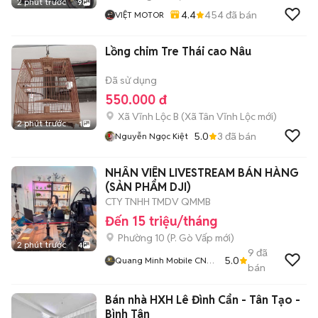
2 phút trước
9
4.4
454
đã bán
VIỆT MOTOR
Lồng chim Tre Thái cao Nâu
Đã sử dụng
550.000 đ
Xã Vĩnh Lộc B
(
Xã Tân Vĩnh Lộc
mới)
2 phút trước
1
5.0
3
đã bán
Nguyễn Ngọc Kiệt
NHÂN VIÊN LIVESTREAM BÁN HÀNG
(SẢN PHẨM DJI)
CTY TNHH TMDV QMMB
Đến 15 triệu/tháng
Phường 10
(
P. Gò Vấp
mới)
2 phút trước
4
9
đã
5.0
Quang Minh Mobile CN
bán
Gò Vấp
Bán nhà HXH Lê Đình Cẩn - Tân Tạo -
Bình Tân