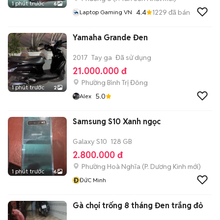
1 phút trước
6
4.4
1229
đã bán
Laptop Gaming VN
Yamaha Grande Đen
2017
Tay ga
Đã sử dụng
21.000.000 đ
Phường Bình Trị Đông
1 phút trước
2
5.0
Alex
Samsung S10 Xanh ngọc
Galaxy S10
128 GB
2.800.000 đ
Phường Hoà Nghĩa
(
P. Dương Kinh
mới)
1 phút trước
6
Đ
ĐứC Minh
Gà chọi trống 8 tháng Đen trắng đỏ