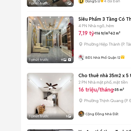
D
5.0
4
đã bán
Dũng
1 phút trước
1
Siêu Phẩm 3 Tầng Có T
4 PN
Nhà ngõ, hẻm
7,19 tỷ
116 tr/m²
62 m²
Phường Hiệp Thành
(
P. T
BĐS Nhà Phố Quận 12
1 phút trước
11
Cho thuê nhà 35m2 x 5 
2 PN
Nhà mặt phố, mặt tiền
16 triệu/tháng
35 m²
Phường Thịnh Quang
(
P.
Cộng Đồng Nhà Đất
1 phút trước
5