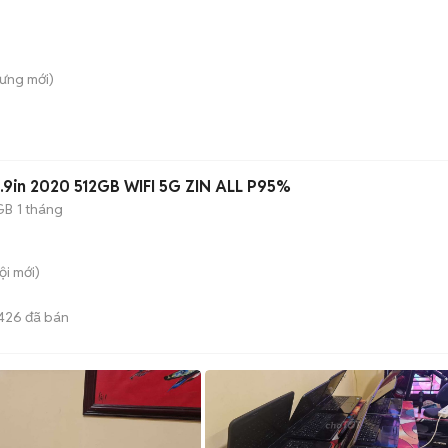
Hưng
mới)
2.9in 2020 512GB WIFI 5G ZIN ALL P95%
GB
1 tháng
ội
mới)
426
đã bán