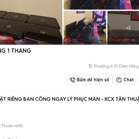
+
2
ONG 1 THÁNG
Phường 6
(
P. Diên Hồn
Bấm để hiện số
Chat
ẶT RIÊNG BAN CÔNG NGAY LÝ PHỤC MAN - KCX TÂN THU
n Thuận
mới)