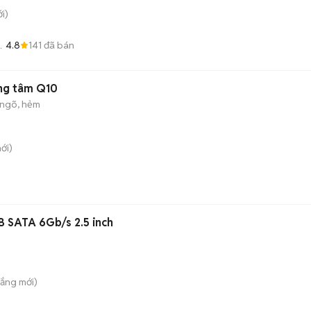
i)
4.8
141
đã bán
c
ng tâm Q10
ngõ, hẻm
ới)
 SATA 6Gb/s 2.5 inch
hắng
mới)