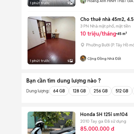
Hoàng Anh HÌNH THẬT GIÁ
1 phút trước
9
THẬT
Cho thuê nhà 45m2, 4.5
3 PN
Nhà mặt phố, mặt tiền
10 triệu/tháng
45 m²
Phường Bưởi
(
P. Tây Hồ
mớ
Cộng Đồng Nhà Đất
1 phút trước
5
Bạn cần tìm
dung lượng
nào ?
Dung lượng:
64 GB
128 GB
256 GB
512 GB
Honda SH 125i sm104
2010
Tay ga
Đã sử dụng
85.000.000 đ