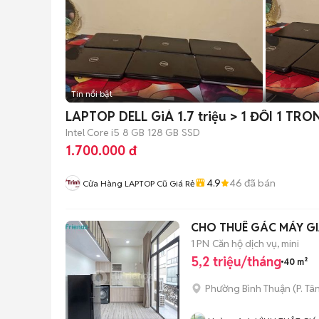
Tin nổi bật
LAPTOP DELL GiÁ 1.7 triệu > 1 ĐỔI 1 TR
Intel Core i5
8 GB
128 GB
SSD
1.700.000 đ
4.9
46
đã bán
Cửa Hàng LAPTOP Cũ Giá Rẻ
CHO THUÊ GÁC MÁY GI
1 PN
Căn hộ dịch vụ, mini
5,2 triệu/tháng
40 m²
Phường Bình Thuận
(
P. Tâ