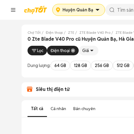
Huyện Quản Bạ
Chợ Tốt
Điện thoại
ZTE
ZTE Blade V40 Pro
ZTE Blade 
0 Zte Blade V40 Pro cũ Huyện Quản Bạ, Hà Gi
Lọc
Điện thoại
Giá
Dung lượng:
64 GB
128 GB
256 GB
512 GB
Siêu thị điện tử
Tất cả
Cá nhân
Bán chuyên