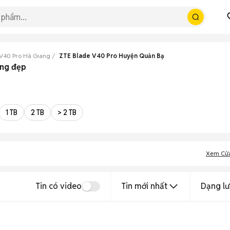
V40 Pro Hà Giang
ZTE Blade V40 Pro Huyện Quản Bạ
ang đẹp
1 TB
2 TB
> 2 TB
Xem Cử
Tin có video
Tin mới nhất
Dạng lư