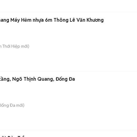
hang Máy Hẻm nhựa 6m Thông Lê Văn Khương
ân Thới Hiệp
mới)
tầng, Ngõ Thịnh Quang, Đống Đa
 Đống Đa
mới)