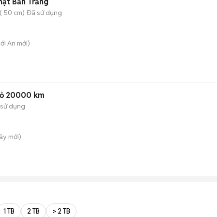
hật Bản Trắng
( 50 cm)
Đã sử dụng
hới An
mới)
Đỏ 20000 km
 sử dụng
Tây
mới)
1 TB
2 TB
> 2 TB