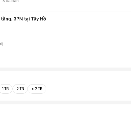
6
đã bán
 tầng, 3PN tại Tây Hồ
i)
1 TB
2 TB
> 2 TB