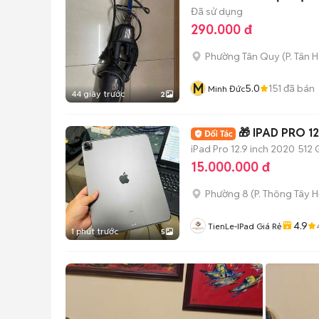
Đã sử dụng
290.000 đ
Phường Tân Quy
(
P. Tân 
M
5.0
151
đã bán
Minh Đức
44 giây trước
2
🎁 IPAD PRO 1
iPad Pro 12.9 inch 2020
512 
15.000.000 đ
Phường 8
(
P. Thông Tây H
4.9
TienLe-IPad Giá Rẻ
1 phút trước
5