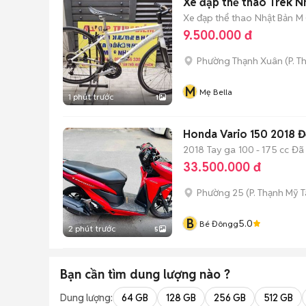
Xe đạp thể thao Trek N
Xe đạp thể thao
Nhật Bản
M 
9.500.000 đ
Phường Thạnh Xuân
(
P. T
M
Mẹ Bella
1 phút trước
1
Honda Vario 150 2018 
2018
Tay ga
100 - 175 cc
Đã
33.500.000 đ
Phường 25
(
P. Thạnh Mỹ 
B
5.0
Bé Đôngg
2 phút trước
5
Bạn cần tìm
dung lượng
nào ?
Dung lượng:
64 GB
128 GB
256 GB
512 GB