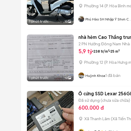
Phường 14
(
P. Hòa Bình
mớ
Phú Hào SH Nhập Ý Shvn Cá
1 phút trước
10
Dòng Xe Phổ Thông
nhà hẻm Cao Thắng tru
2 PN
Hướng Đông Nam
Nhà 
5,9 tỷ
238 tr/m²
25 m²
Phường 12
(
P. Hòa Hưng
m
1
đã bán
Huỳnh Khoa
1 phút trước
12
Ổ cứng SSD Lexar 256GB
Đã sử dụng (chưa sửa chữa)
600.000 đ
Xã Thanh Lâm
(
Xã Tiến T