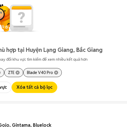
hù hợp tại Huyện Lạng Giang, Bắc Giang
hay đổi khu vực tìm kiếm để xem nhiều kết quả hơn
ZTE
Blade V40 Pro
 vực
Xóa tất cả bộ lọc
Gojo, Gintama, Bluelock