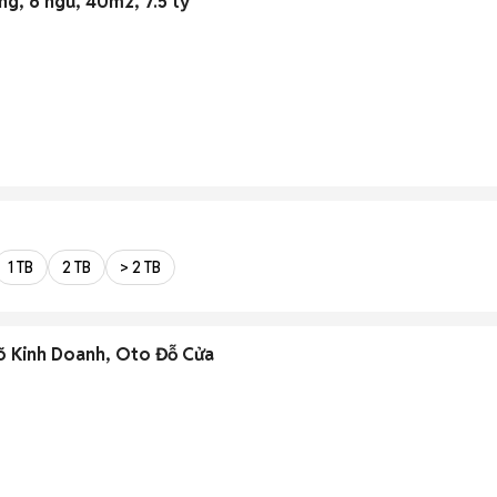
ng, 6 ngủ, 40m2, 7.5 tỷ
1 TB
2 TB
> 2 TB
õ Kinh Doanh, Oto Đỗ Cửa