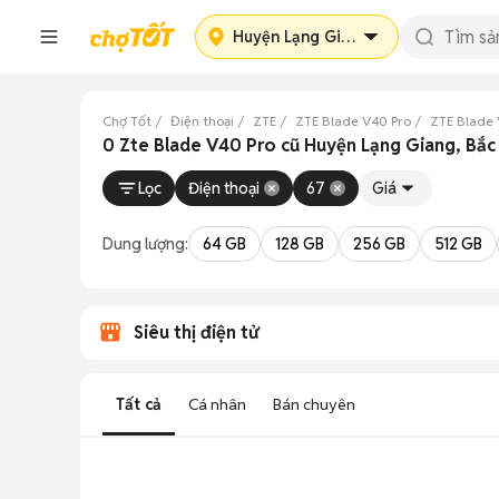
Huyện Lạng Giang
Chợ Tốt
Điện thoại
ZTE
ZTE Blade V40 Pro
ZTE Blade 
0 Zte Blade V40 Pro cũ Huyện Lạng Giang, Bắc
Lọc
Điện thoại
67
Giá
Dung lượng:
64 GB
128 GB
256 GB
512 GB
Siêu thị điện tử
Tất cả
Cá nhân
Bán chuyên