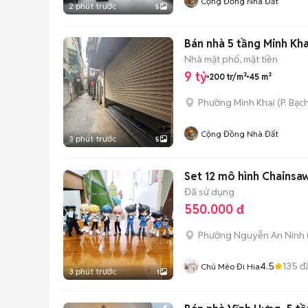
Cộng Đồng Nhà Đất
2 phút trước
5
Bán nhà 5 tầng Minh Kha
Nhà mặt phố, mặt tiền
9 tỷ
200 tr/m²
45 m²
Phường Minh Khai
(
P. Bạc
Cộng Đồng Nhà Đất
3 phút trước
5
Set 12 mô hình Chainsa
Đã sử dụng
550.000 đ
Phường Nguyễn An Ninh
4.5
135
đ
Chú Mèo Đi Hia
3 phút trước
1