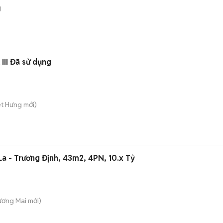
)
III Đã sử dụng
iệt Hưng
mới)
La - Trương Định, 43m2, 4PN, 10.x Tỷ
Tương Mai
mới)