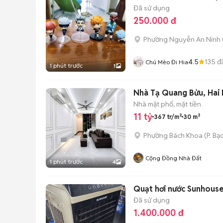
Đã sử dụng
250.000 đ
Phường Nguyễn An Ninh
4.5
135
đ
Chú Mèo Đi Hia
1 phút trước
1
Nhà Tạ Quang Bửu, Hai B
Nhà mặt phố, mặt tiền
11 tỷ
367 tr/m²
30 m²
Phường Bách Khoa
(
P. Bạ
Cộng Đồng Nhà Đất
1 phút trước
4
Quạt hơi nước Sunhouse
Đã sử dụng
1.400.000 đ