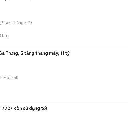
(
P. Tam Thắng
mới)
ã bán
à Trưng, 5 tầng thang máy, 11 tỷ
ch Mai
mới)
 7727 còn sử dụng tốt