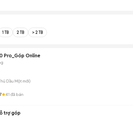
1 TB
2 TB
> 2 TB
 20 Pro_Góp Online
ng
 Thủ Dầu Một
mới)
7
41
đã bán
ỗ trợ góp