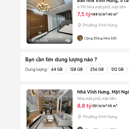
Bán nhà Vĩnh Hưng, 5 tầ
6 PN
Nhà mặt phố, mặt tiền
7,5 tỷ
188 tr/m²
40 m²
Phường Vĩnh Hưng
Cộng Đồng Nhà Đất
3 phút trước
4
Bạn cần tìm
dung lượng
nào ?
Dung lượng:
64 GB
128 GB
256 GB
512 GB
Nhà Vĩnh Hưng, Mặt Ng
Nhà mặt phố, mặt tiền
8,8 tỷ
251 tr/m²
35 m²
Phường Vĩnh Hưng