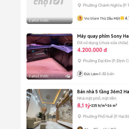
Phường Chánh Nghĩa
(
P.
4.
Vio Store Thủ Dầu Một
2 phút trước
Máy quay phim Sony H
Đã sử dụng (chưa sửa chữa)
4.200.000 đ
Phường Đại Kim
(
P. Định 
4
đã bán
Đức Lâm
2 phút trước
3
Bán nhà 5 tầng 36m2 Ha
Nhà mặt phố, mặt tiền
8,1 tỷ
225 tr/m²
36 m²
Phường Phố Huế
(
P. Hai B