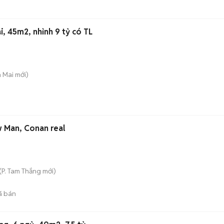
i, 45m2, nhỉnh 9 tỷ có TL
h Mai
mới)
w Man, Conan real
(
P. Tam Thắng
mới)
ã bán