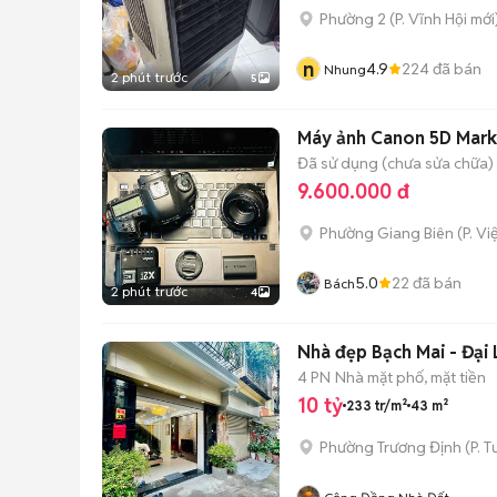
Phường 2
(
P. Vĩnh Hội
mới
n
4.9
224
đã bán
Nhung
2 phút trước
5
Máy ảnh Canon 5D Mark 
Đã sử dụng (chưa sửa chữa)
9.600.000 đ
Phường Giang Biên
(
P. V
5.0
22
đã bán
Bách
2 phút trước
4
Nhà đẹp Bạch Mai - Đại 
4 PN
Nhà mặt phố, mặt tiền
10 tỷ
233 tr/m²
43 m²
Phường Trương Định
(
P. 