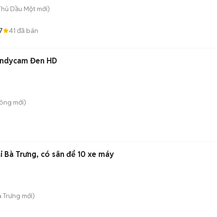
 Thủ Dầu Một
mới)
7
41
đã bán
andycam Đen HD
Công
mới)
i Bà Trưng, có sân để 10 xe máy
à Trưng
mới)