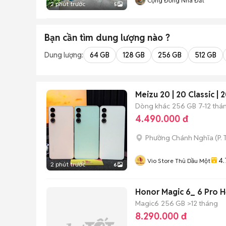
Cộng Đồng Nhà Đất
2 phút trước
5
Bạn cần tìm
dung lượng
nào ?
Dung lượng:
64 GB
128 GB
256 GB
512 GB
Meizu 20 | 20 Classic |
Dòng khác
256 GB
7-12 thá
4.490.000 đ
Phường Chánh Nghĩa
(
P.
4.
Vio Store Thủ Dầu Một
2 phút trước
6
Honor Magic 6_ 6 Pro H
Magic6
256 GB
>12 tháng
8.290.000 đ