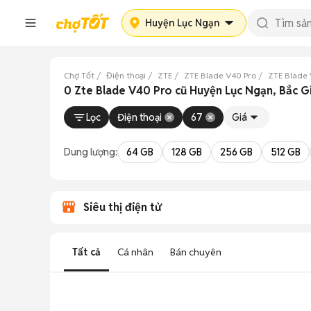
Huyện Lục Ngạn
Chợ Tốt
Điện thoại
ZTE
ZTE Blade V40 Pro
ZTE Blade 
0 Zte Blade V40 Pro cũ Huyện Lục Ngạn, Bắc G
Lọc
Điện thoại
67
Giá
Dung lượng:
64 GB
128 GB
256 GB
512 GB
Siêu thị điện tử
Tất cả
Cá nhân
Bán chuyên