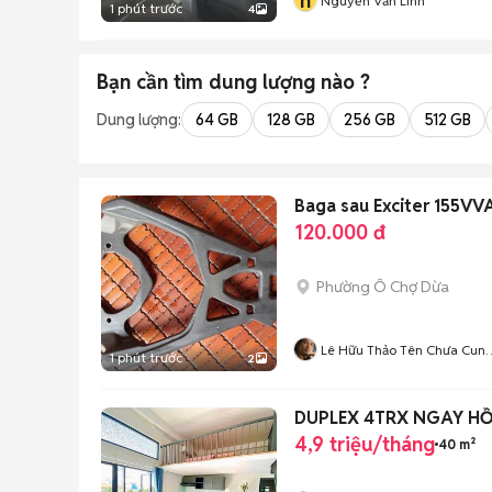
n
Nguyễn Văn Linh
1 phút trước
4
Bạn cần tìm
dung lượng
nào ?
Dung lượng:
64 GB
128 GB
256 GB
512 GB
Baga sau Exciter 155VV
120.000 đ
Phường Ô Chợ Dừa
Lê Hữu Thảo Tên Chưa Cun
1 phút trước
2
Cấp
DUPLEX 4TRX NGAY HỒ
4,9 triệu/tháng
40 m²