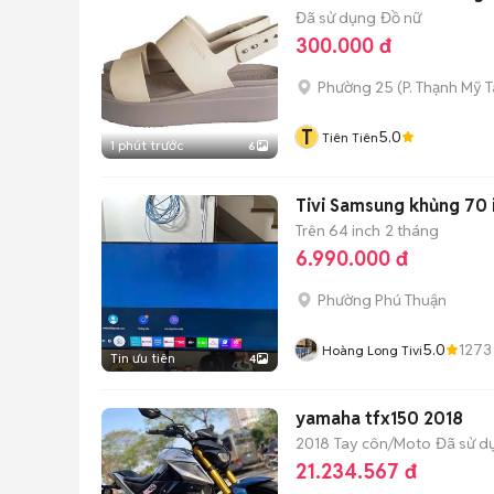
Đã sử dụng
Đồ nữ
300.000 đ
Phường 25
(
P. Thạnh Mỹ 
T
5.0
Tiên Tiên
1 phút trước
6
Tivi Samsung khủng 70 
Trên 64 inch
2 tháng
6.990.000 đ
Phường Phú Thuận
5.0
1273
Hoàng Long Tivi
Tin ưu tiên
4
yamaha tfx150 2018
2018
Tay côn/Moto
Đã sử d
21.234.567 đ