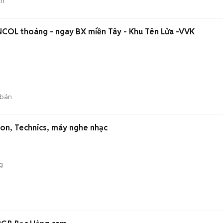
án
COL thoáng - ngay BX miền Tây - Khu Tên Lửa -VVK
 bán
on, Technics, máy nghe nhạc
g