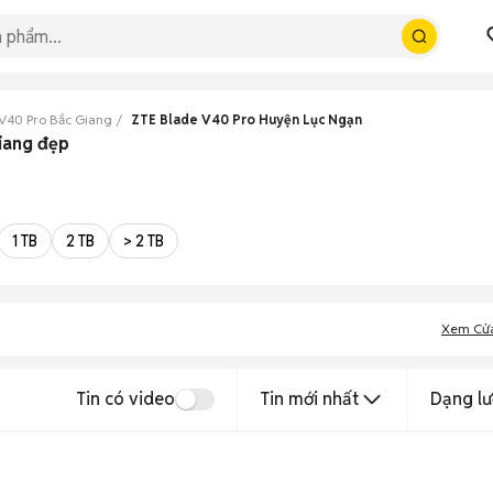
V40 Pro Bắc Giang
ZTE Blade V40 Pro Huyện Lục Ngạn
iang đẹp
1 TB
2 TB
> 2 TB
Xem Cử
Tin có video
Tin mới nhất
Dạng lư