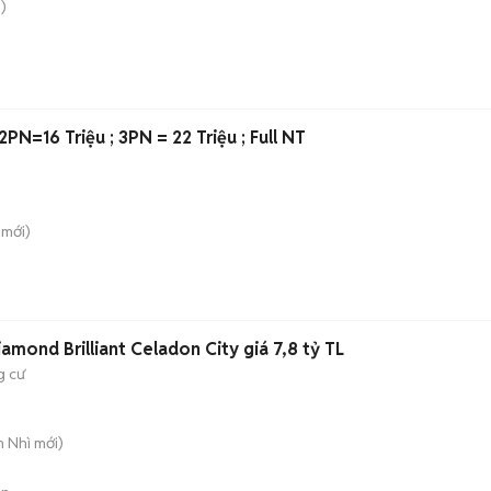
)
PN=16 Triệu ; 3PN = 22 Triệu ; Full NT
mới)
mond Brilliant Celadon City giá 7,8 tỷ TL
g cư
n Nhì
mới)