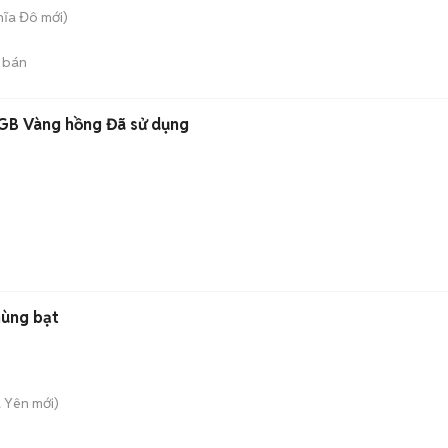
hĩa Đô
mới)
 bán
4GB Vàng hồng Đã sử dụng
hùng bạt
ú Yên
mới)