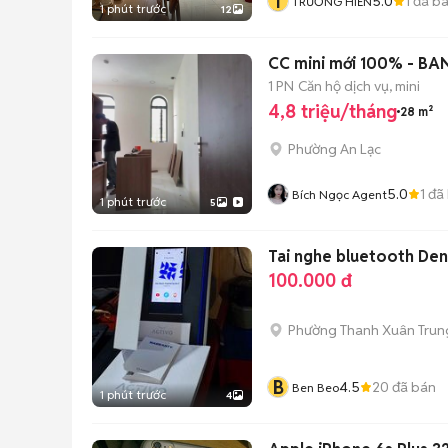
T
5.0
1
đã b
TRƯƠNG HIỀN
1 phút trước
12
CC mini mới 100% - BAN
1 PN
Căn hộ dịch vụ, mini
4,8 triệu/tháng
28 m²
Phường An Lạc
5.0
1
đã
Bích Ngọc Agent
1 phút trước
5
Tai nghe bluetooth Den
100.000 đ
Phường Thanh Xuân Trun
B
4.5
20
đã bán
Ben Beo
1 phút trước
4