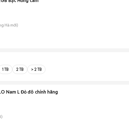
32GB Bạc Hỏng cam
ng Hà
mới)
1 TB
2 TB
> 2 TB
LO Nam L Đỏ đô chính hãng
i)