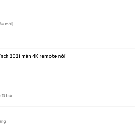
Tây
mới)
inch 2021 màn 4K remote nói
đã bán
ụng