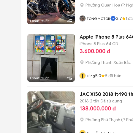
Phường Quan Hoa
(
P. Ng
3.7
1
đã
TONG MOTOR
1 phút trước
3
Apple iPhone 8 Plus 6
iPhone 8 Plus
64 GB
3.600.000 đ
Phường Thanh Xuân Bắc
T
5.0
8
đã bán
Tùng
1 phút trước
2
JAC X150 2018 1t490 t
2018
2 tấn
Đã sử dụng
138.000.000 đ
Phường Phú Thạnh
(
P. Ph