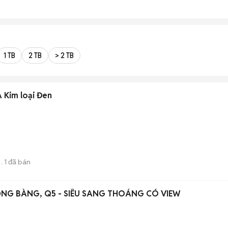
1 TB
2 TB
> 2 TB
A Kim loại Đen
1
đã bán
g
NG BÀNG, Q5 - SIÊU SANG THOÁNG CÓ VIEW