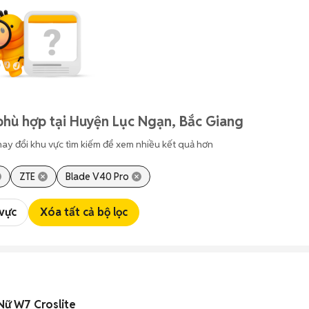
phù hợp tại Huyện Lục Ngạn, Bắc Giang
hay đổi khu vực tìm kiếm để xem nhiều kết quả hơn
ZTE
Blade V40 Pro
 vực
Xóa tất cả bộ lọc
Nữ W7 Croslite