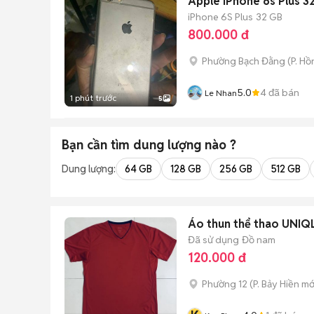
Apple iPhone 6s Plus 
iPhone 6S Plus
32 GB
800.000 đ
Phường Bạch Đằng
(
P. Hồ
5.0
4
đã bán
Le Nhan
1 phút trước
5
Bạn cần tìm
dung lượng
nào ?
Dung lượng:
64 GB
128 GB
256 GB
512 GB
Áo thun thể thao UNIQ
Đã sử dụng
Đồ nam
120.000 đ
Phường 12
(
P. Bảy Hiền
mớ