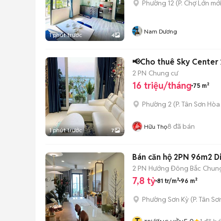
Phường 12
(
P. Chợ Lớn
mới
Nam Dương
1 phút trước
4
📢Cho thuê Sky Center 2
2 PN
Chung cư
16 triệu/tháng
75 m²
Phường 2
(
P. Tân Sơn Hòa
8
đã bán
Hữu Thọ
1 phút trước
7
Bán căn hộ 2PN 96m2 Dia
2 PN
Hướng Đông Bắc
Chun
7,8 tỷ
81 tr/m²
96 m²
Phường Sơn Kỳ
(
P. Tân Sơ