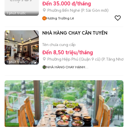
Đến 35.000 đ/tháng
Phường Bến Nghé
(
P. Sài Gòn
mới)
1 phút trước
Hương Trường Lê
NHÀ HÀNG CHAY CẦN TUYỂN
Tên chưa cung cấp
Đến 8,50 triệu/tháng
Phường Hiệp Phú (Quận 9 cũ)
(
P. Tăng Nhơn 
1 phút trước
2
NHÀ HÀNG CHAY HẠNH
NGUYỆN