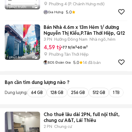
Phường 4
(
P. Chánh Hưng
mới)
1 phút trước
6
5.0
Gia Hưng
Bán Nhà 4.6m x 13m Hẻm 1/ đường
Nguyễn Thị Kiểu,P.Tân Thới Hiệp, Q12
3 PN
Hướng Đông Nam
Nhà ngõ, hẻm
4,59 tỷ
77 tr/m²
60 m²
Phường Tân Thới Hiệp
1 phút trước
8
5.0
14
đã bán
BDS Đoàn Gia
Bạn cần tìm
dung lượng
nào ?
Dung lượng:
64 GB
128 GB
256 GB
512 GB
1 TB
2 
Cho thuê lâu dài 2PN, full nội thất,
chung cư A&T, Lái Thiêu
2 PN
Chung cư