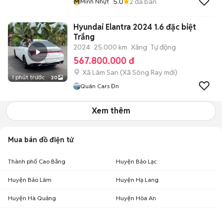
M
5.0
2
đã bán
Minh Nhựt
Hyundai Elantra 2024 1.6 đặc biệt
Trắng
2024
25.000 km
Xăng
Tự động
567.800.000 đ
Xã Lâm San
(
Xã Sông Ray
mới)
1 phút trước
20
Quân Cars Đn
Xem thêm
Mua bán đồ điện tử
Thành phố Cao Bằng
Huyện Bảo Lạc
Huyện Bảo Lâm
Huyện Hạ Lang
Huyện Hà Quảng
Huyện Hòa An