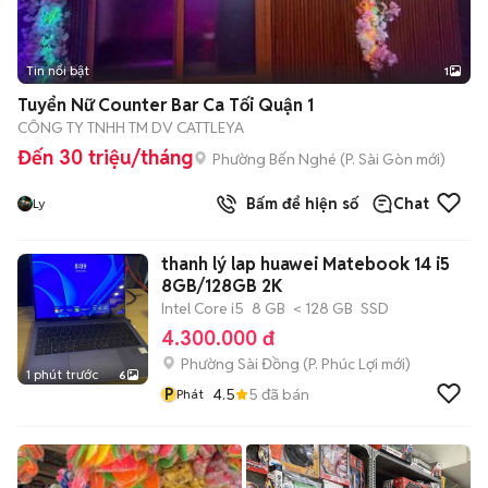
Tin nổi bật
1
Tuyển Nữ Counter Bar Ca Tối Quận 1
CÔNG TY TNHH TM DV CATTLEYA
Đến 30 triệu/tháng
Phường Bến Nghé
(
P. Sài Gòn
mới)
Bấm để hiện số
Chat
Ly
thanh lý lap huawei Matebook 14 i5
8GB/128GB 2K
Intel Core i5
8 GB
< 128 GB
SSD
4.300.000 đ
Phường Sài Đồng
(
P. Phúc Lợi
mới)
1 phút trước
6
P
4.5
5
đã bán
Phát