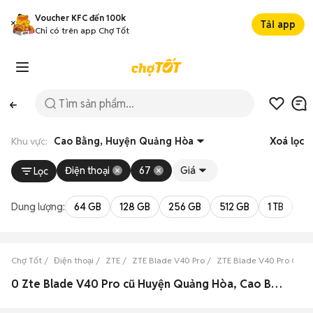
Voucher KFC đến 100k
Tải app
Chỉ có trên app Chợ Tốt
Khu vực:
Cao Bằng, Huyện Quảng Hòa
Xoá lọc
Điện thoại
67
Giá
Lọc
Dung lượng:
64 GB
128 GB
256 GB
512 GB
1 TB
2 
Chợ Tốt
Điện thoại
ZTE
ZTE Blade V40 Pro
ZTE Blade V40 Pro Cao 
0 Zte Blade V40 Pro cũ Huyện Quảng Hòa, Cao Bằng đẹp