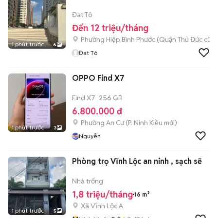
Đat Tô
Đến 12 triệu/tháng
Phường Hiệp Bình Phước (Quận Thủ Đức cũ)
1 phút trước
6
Đat Tô
OPPO Find X7
Find X7
256 GB
6.800.000 đ
Phường An Cư
(
P. Ninh Kiều
mới)
1 phút trước
3
Nguyễn
Phòng trọ Vĩnh Lộc an ninh , sạch sẽ
Nhà trống
1,8 triệu/tháng
16 m²
Xã Vĩnh Lộc A
1 phút trước
5