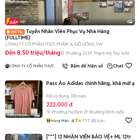
Tin nổi bật
4
Tuyển Nhân Viên Phục Vụ Nhà Hàng
(FULLTIME)
CÔNG TY CỔ PHẦN THỰC PHẨM ＆ ĐỒ UỐNG SW
Đến 8,50 triệu/tháng
Phường 22
(
P. Thạnh Mỹ Tây
mới)
Bấm để hiện số
Chat
CÔNG TY CỔ PHẦN THỰC
PHẨM VÀ ĐỒ UỐNG SW
Pass Áo Adidas chính hãng, khá mới ạ
Đã sử dụng
Đồ nam
222.000 đ
Phường Hạ Đình
(
P. Khương Đình
mới)
1 phút trước
4
H
4.7
777
đã bán
Hùng Mán
[***] 12 NHÂN VIÊN BẢO VỆ+ ML 12tr