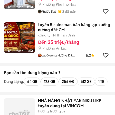
Phường Phú Thọ Hòa
1 phút trước
12
3
đã bán
Phước Đạt
tuyển 5 salesman bán hàng lạp xưởng
nướng đáHCM
công ty TNHH Tân Đình
Đến 25 triệu/tháng
Phường An Lạc
1 phút trước
3
5.0
Lạp Xưởng Nướng Đá
Detadeli
Bạn cần tìm
dung lượng
nào ?
Dung lượng:
64 GB
128 GB
256 GB
512 GB
1 TB
2 
NHÀ HÀNG NHẬT YAKINIKU LIKE
tuyển dụng tại VINCOM
Hương Trường Lê