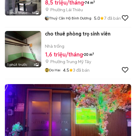
8,5 triệu/tháng
74 m²
Phường Lái Thiêu
1 phút trước
10
5.0
7
đã bán
Thuỷ Căn Hộ Bình Dương
cho thuê phòng trọ sinh viên
Nhà trống
1,6 triệu/tháng
20 m²
Phường Trung Mỹ Tây
1 phút trước
3
D
4.5
3
đã bán
Do Hai