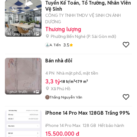
Tuyển Kế Toán, Tổ Trưởng, Nhân Viên
Vệ Sinh
CÔNG TY TNHH TMDV VỆ SINH CN ÁNH
DƯƠNG
Thương lượng
42 giây trước
2
Phường Bến Nghé
(
P. Sài Gòn
mới)
3.5
A. Tiến
Bán nhà đôi
4 PN
Nhà mặt phố, mặt tiền
3,3 tỷ
18 tr/m²
179 m²
Xã Phú Hồ
1 phút trước
8
Thắng Nguyễn Văn
iPhone 14 Pro Max 128GB Trắng 99%
iPhone 14 Pro Max
128 GB
Hết bảo hành
15.500.000 đ