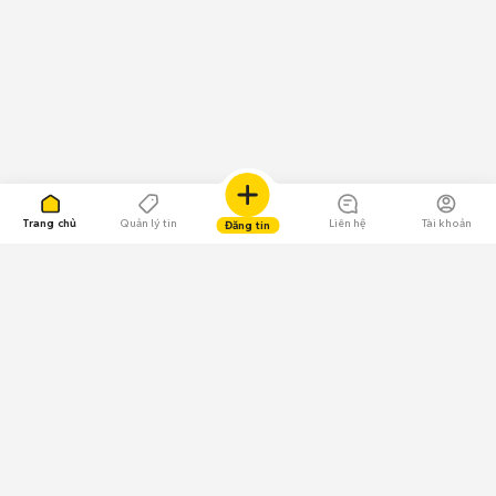
Trang chủ
Quản lý tin
Liên hệ
Tài khoản
Đăng tin
109.000 Bình chọn
Tải ứng dụng Chợ Tốt
Về Chợ Tốt
Quy chế sàn