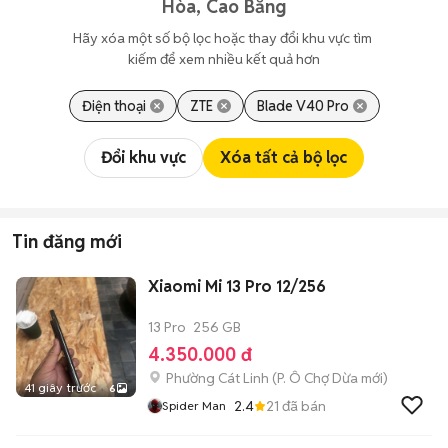
Hòa, Cao Bằng
Hãy xóa một số bộ lọc hoặc thay đổi khu vực tìm 
kiếm để xem nhiều kết quả hơn
Điện thoại
ZTE
Blade V40 Pro
Đổi khu vực
Xóa tất cả bộ lọc
Tin đăng mới
Xiaomi Mi 13 Pro 12/256
13 Pro
256 GB
4.350.000 đ
Phường Cát Linh
(
P. Ô Chợ Dừa
mới)
41 giây trước
6
2.4
21
đã bán
Spider Man