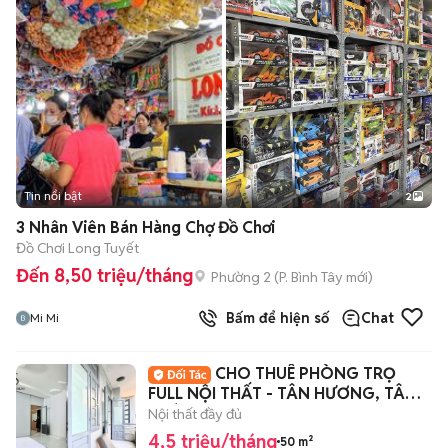
Tin nổi bật
2
3 Nhân Viên Bán Hàng Chợ Đồ Chơi
Đồ Chơi Long Tuyết
Đến 8,50 triệu/tháng
Phường 2
(
P. Bình Tây
mới)
Bấm để hiện số
Chat
Mi Mi
CHO THUÊ PHÒNG TRỌ
FULL NỘI THẤT - TÂN HƯƠNG, TÂN
PHÚ
Nội thất đầy đủ
4,5 triệu/tháng
50 m²