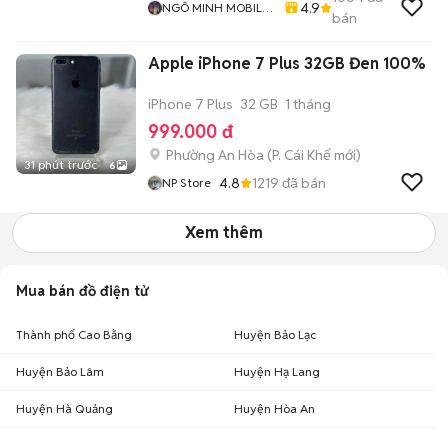
4.9
NGÔ MINH MOBILE
bán
SHOP
Apple iPhone 7 Plus 32GB Đen 100%
iPhone 7 Plus
32 GB
1 tháng
999.000 đ
Phường An Hòa
(
P. Cái Khế
mới)
31 phút trước
6
4.8
1219
đã bán
NP Store
Xem thêm
Mua bán đồ điện tử
Thành phố Cao Bằng
Huyện Bảo Lạc
Huyện Bảo Lâm
Huyện Hạ Lang
Huyện Hà Quảng
Huyện Hòa An