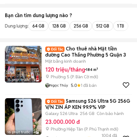
Bạn cần tìm
dung lượng
nào ?
Dung lượng:
64 GB
128 GB
256 GB
512 GB
1 TB
2 
Cho thuê nhà Mặt tiền
đường Cao Thắng Phường 5 Quận 3
Mặt bằng kinh doanh
120 triệu/tháng
184 m²
Phường 5
(
P. Bàn Cờ
mới)
15 phút trước
5
5.0
1
đã bán
Ngọc Thúy
Samsung S26 Ultra 5G 256G
V/N ZIN ÁP KEN 99.9% VIP
Galaxy S26 Ultra
256 GB
Còn bảo hành
23.000.000 đ
Phường Hiệp Tân
(
P. Phú Thạnh
mới)
16 phút trước
4
1004
đã