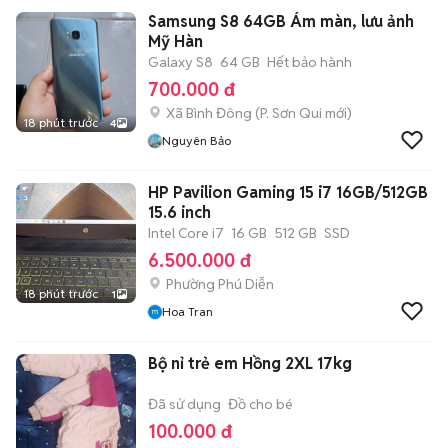
Samsung S8 64GB Ám màn, lưu ảnh
Mỹ Hàn
Galaxy S8
64 GB
Hết bảo hành
700.000 đ
Xã Bình Đông
(
P. Sơn Qui
mới)
18 phút trước
4
Nguyên Bảo
HP Pavilion Gaming 15 i7 16GB/512GB
15.6 inch
Intel Core i7
16 GB
512 GB
SSD
6.500.000 đ
Phường Phú Diễn
18 phút trước
1
Hoa Tran
Bộ nỉ trẻ em Hồng 2XL 17kg
Đã sử dụng
Đồ cho bé
100.000 đ