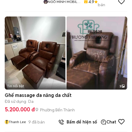
4.9
NGÔ MINH MOBILE
bán
SHOP
Tin nổi bật
2
Ghế massage đa năng da chất
Đã sử dụng
Da
5.200.000 đ
Phường Bến Thành
T
9
đã bán
Bấm để hiện số
Chat
Thanh Lee