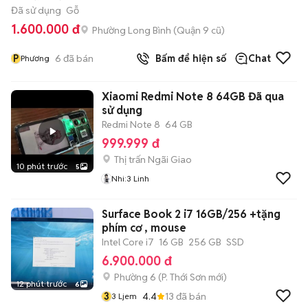
Đã sử dụng
Gỗ
1.600.000 đ
Phường Long Bình (Quận 9 cũ)
P
6
đã bán
Bấm để hiện số
Chat
Phương
Xiaomi Redmi Note 8 64GB Đã qua
sử dụng
Redmi Note 8
64 GB
999.999 đ
Thị trấn Ngãi Giao
10 phút trước
5
Nhi:3 Linh
Surface Book 2 i7 16GB/256 +tặng
phím cơ , mouse
Intel Core i7
16 GB
256 GB
SSD
6.900.000 đ
Phường 6
(
P. Thới Sơn
mới)
12 phút trước
6
3
4.4
13
đã bán
3 Ljem