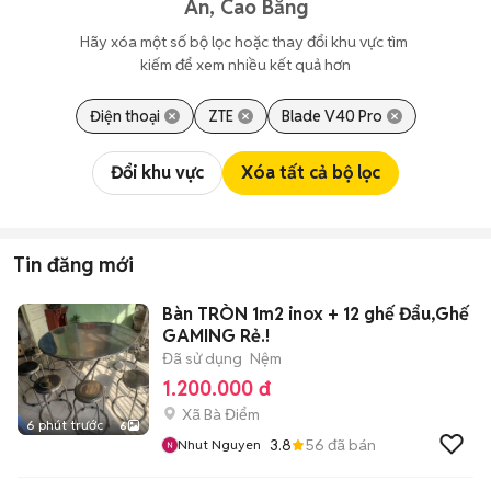
An, Cao Bằng
Hãy xóa một số bộ lọc hoặc thay đổi khu vực tìm 
kiếm để xem nhiều kết quả hơn
Điện thoại
ZTE
Blade V40 Pro
Đổi khu vực
Xóa tất cả bộ lọc
Tin đăng mới
Bàn TRÒN 1m2 inox + 12 ghế Đẩu,Ghế
GAMING Rẻ.!
Đã sử dụng
Nệm
1.200.000 đ
Xã Bà Điểm
6 phút trước
6
3.8
56
đã bán
Nhut Nguyen