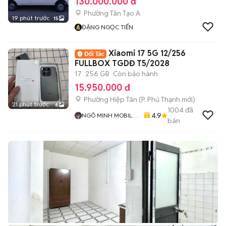
130.000.000 đ
Phường Tân Tạo A
19 phút trước
15
ĐẶNG NGỌC TIẾN
Xiaomi 17 5G 12/256
FULLBOX TGDĐ T5/2028
17
256 GB
Còn bảo hành
15.950.000 đ
Phường Hiệp Tân
(
P. Phú Thạnh
mới)
21 phút trước
6
1004
đã
4.9
NGÔ MINH MOBILE
bán
SHOP