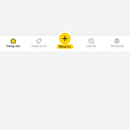
Trang chủ
Quản lý tin
Liên hệ
Tài khoản
Đăng tin
109.000 Bình chọn
Tải ứng dụng Chợ Tốt
Về Chợ Tốt
Quy chế sàn
Chính sách bảo mật
Giải quyết tranh chấp