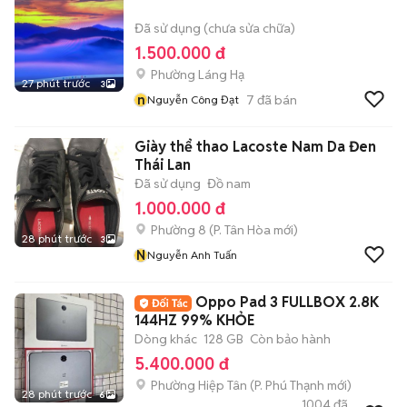
Đã sử dụng (chưa sửa chữa)
1.500.000 đ
Phường Láng Hạ
27 phút trước
3
n
7
đã bán
Nguyễn Công Đạt
Giày thể thao Lacoste Nam Da Đen
Thái Lan
Đã sử dụng
Đồ nam
1.000.000 đ
Phường 8
(
P. Tân Hòa
mới)
28 phút trước
3
N
Nguyễn Anh Tuấn
Oppo Pad 3 FULLBOX 2.8K
144HZ 99% KHỎE
Dòng khác
128 GB
Còn bảo hành
5.400.000 đ
Phường Hiệp Tân
(
P. Phú Thạnh
mới)
28 phút trước
6
1004
đã