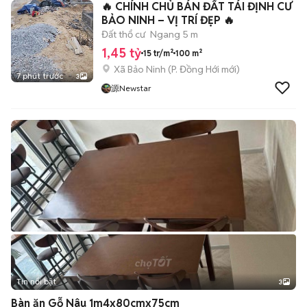
🔥 CHÍNH CHỦ BÁN ĐẤT TÁI ĐỊNH CƯ
BẢO NINH – VỊ TRÍ ĐẸP 🔥
Đất thổ cư
Ngang 5 m
1,45 tỷ
15 tr/m²
100 m²
Xã Bảo Ninh
(
P. Đồng Hới
mới)
7 phút trước
3
源Newstar
Tin nổi bật
3
Bàn ăn Gỗ Nâu 1m4x80cmx75cm