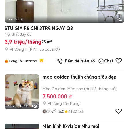
Tin nổi bật
4
STU GIÁ RẺ CHỈ 3TR9 NGAY Q3
Nội thất đầy đủ
3,9 triệu/tháng
25 m²
Phường 11
(
P. Nhiêu Lộc
mới)
Bấm để hiện số
Chat
Công Tài Hifriend
mèo golden thuần chủng siêu đẹp
Mèo Golden
Mèo con (dưới 3 tháng tuổi)
7.500.000 đ
Phường Tân Hưng
27 phút trước
5
5.0
41
đã bán
Như Ý
Màn hình K-vision Như mới