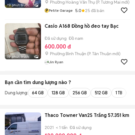
Phường Hoàng Văn Thụ
(
P. Tương Mai
mới)
19 phút trước
3
P
5.0
25
đã bán
Petite Garage
Casio A168 Đồng hồ đeo tay Bạc
Đã sử dụng
Đồ nam
600.000 đ
Phường Bình Thuận
(
P. Tân Thuận
mới)
19 phút trước
1
Jin Ryan
Bạn cần tìm
dung lượng
nào ?
Dung lượng:
64 GB
128 GB
256 GB
512 GB
1 TB
2 
Thaco Towner Van2S Trắng 57.351 km
2021
< 1 tấn
Đã sử dụng