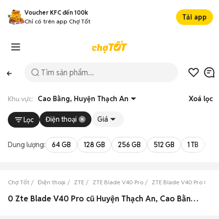
Voucher KFC đến 100k
Tải app
Chỉ có trên app Chợ Tốt
Khu vực:
Cao Bằng, Huyện Thạch An
Xoá lọc
Điện thoại
Giá
Lọc
Dung lượng:
64 GB
128 GB
256 GB
512 GB
1 TB
2 
Chợ Tốt
Điện thoại
ZTE
ZTE Blade V40 Pro
ZTE Blade V40 Pro Cao 
0 Zte Blade V40 Pro cũ Huyện Thạch An, Cao Bằng đẹp