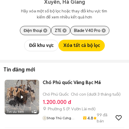
Xuyên, Hà Giang
Hãy xóa một số bộ lọc hoặc thay đổi khu vực tìm 
kiếm để xem nhiều kết quả hơn
Điện thoại
ZTE
Blade V40 Pro
Đổi khu vực
Xóa tất cả bộ lọc
Tin đăng mới
Chó Phú quốc Vàng Bạc Má
Chó Phú Quốc
Chó con (dưới 3 tháng tuổi)
1.200.000 đ
Phường 5
(
P. Vườn Lài
mới)
Tin ưu tiên
5
99
đã
4.8
Shop Thú Cưng
bán
PenTa