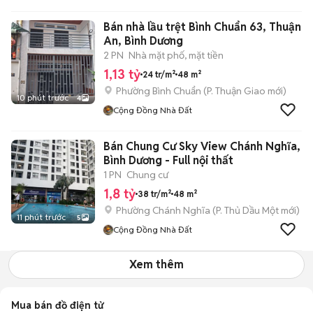
Bán nhà lầu trệt Bình Chuẩn 63, Thuận
An, Bình Dương
2 PN
Nhà mặt phố, mặt tiền
1,13 tỷ
24 tr/m²
48 m²
Phường Bình Chuẩn
(
P. Thuận Giao
mới)
10 phút trước
4
Cộng Đồng Nhà Đất
Bán Chung Cư Sky View Chánh Nghĩa,
Bình Dương - Full nội thất
1 PN
Chung cư
1,8 tỷ
38 tr/m²
48 m²
Phường Chánh Nghĩa
(
P. Thủ Dầu Một
mới)
11 phút trước
5
Cộng Đồng Nhà Đất
Xem thêm
Mua bán đồ điện tử