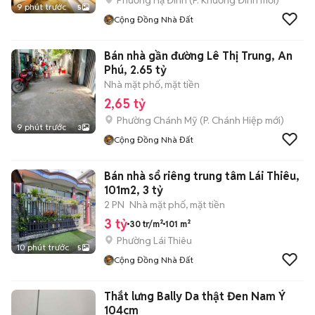
Phường Hạ Đình
(
P. Khương Đình
mới)
9 phút trước
5
Cộng Đồng Nhà Đất
Bán nhà gần đường Lê Thị Trung, An
Phú, 2.65 tỷ
Nhà mặt phố, mặt tiền
2,65 tỷ
Phường Chánh Mỹ
(
P. Chánh Hiệp
mới)
9 phút trước
3
Cộng Đồng Nhà Đất
Bán nhà sổ riêng trung tâm Lái Thiêu,
101m2, 3 tỷ
2 PN
Nhà mặt phố, mặt tiền
3 tỷ
30 tr/m²
101 m²
Phường Lái Thiêu
10 phút trước
5
Cộng Đồng Nhà Đất
Thắt lưng Bally Da thật Đen Nam Ý
104cm