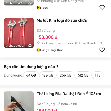
Phường 6
(
P. Sơn Đông
mới)
2 phút trước
3
N
Ngọc
Mỏ lết Kim loại đỏ sửa chữa
Đã sử dụng
150.000 đ
Xã Long Thành Trung
(
P. Hòa Thành
mới)
3 phút trước
1
Đ
Đặng Đăng Khoa
Bạn cần tìm
dung lượng
nào ?
Dung lượng:
64 GB
128 GB
256 GB
512 GB
1 TB
2 
Thắt lưng Fila Da thật Đen Ý 103cm
Đã sử dụng
Cả nam và nữ
199.000 đ