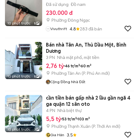
Đã sử dụng
Đồ nam
230.000 đ
Phường Đông Ngạc
10 phút trước
5
4.8
283
đã bán
Vivuthrift
Bán nhà Tân An, Thủ Dầu Một, Bình
Dương
3 PN
Nhà mặt phố, mặt tiền
2,76 tỷ
46 tr/m²
60 m²
Phường Tân An
(
P. Phú An
mới)
10 phút trước
5
Cộng Đồng Nhà Đất
cần tiền bán gấp nhà 2 lầu gần ngã 4
ga quận 12 sân oto
4 PN
Nhà biệt thự
5,5 tỷ
53 tr/m²
103 m²
Phường Thạnh Xuân
(
P. Thới An
mới)
10 phút trước
3
G
3.5
Gia Hân