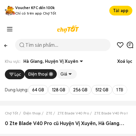
Voucher KFC đến 100k
Tải app
Chỉ có trên app Chợ Tốt
Khu vực:
Hà Giang, Huyện Vị Xuyên
Xoá lọc
Điện thoại
Giá
Lọc
Dung lượng:
64 GB
128 GB
256 GB
512 GB
1 TB
2 
Chợ Tốt
Điện thoại
ZTE
ZTE Blade V40 Pro
ZTE Blade V40 Pro Hà G
0 Zte Blade V40 Pro cũ Huyện Vị Xuyên, Hà Giang đẹp