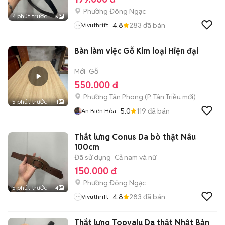
Phường Đông Ngạc
4 phút trước
5
4.8
283
đã bán
Vivuthrift
Bàn làm việc Gỗ Kim loại Hiện đại
Mới
Gỗ
550.000 đ
Phường Tân Phong
(
P. Tân Triều
mới)
5 phút trước
1
5.0
119
đã bán
An Biên Hòa
Thắt lưng Conus Da bò thật Nâu
100cm
Đã sử dụng
Cả nam và nữ
150.000 đ
Phường Đông Ngạc
5 phút trước
4
4.8
283
đã bán
Vivuthrift
Thắt lưng Topvalu Da thật Nhật Bản