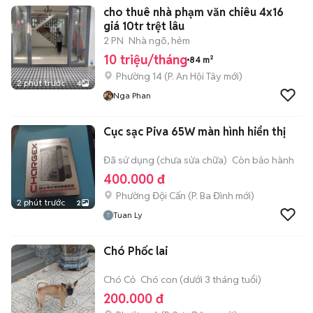
cho thuê nhà phạm văn chiêu 4x16
giá 10tr trệt lâu
2 PN
Nhà ngõ, hẻm
10 triệu/tháng
84 m²
Phường 14
(
P. An Hội Tây
mới)
2 phút trước
4
Nga Phan
Cục sạc Piva 65W màn hình hiển thị
Đã sử dụng (chưa sửa chữa)
Còn bảo hành
400.000 đ
Phường Đội Cấn
(
P. Ba Đình
mới)
2 phút trước
2
Tuan Ly
Chó Phốc lai
Chó Cỏ
Chó con (dưới 3 tháng tuổi)
200.000 đ