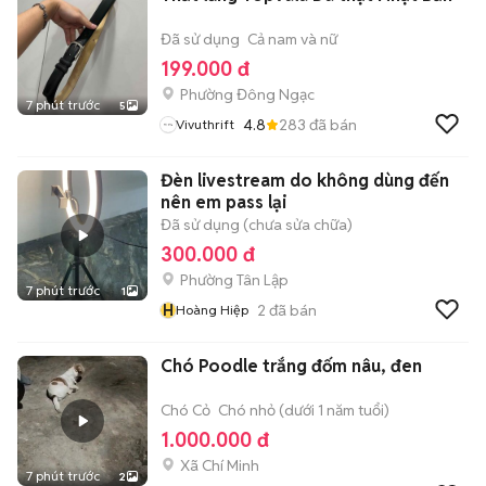
Đã sử dụng
Cả nam và nữ
199.000 đ
Phường Đông Ngạc
7 phút trước
5
4.8
283
đã bán
Vivuthrift
Đèn livestream do không dùng đến
nên em pass lại
Đã sử dụng (chưa sửa chữa)
300.000 đ
Phường Tân Lập
7 phút trước
1
H
2
đã bán
Hoàng Hiệp
Chó Poodle trắng đốm nâu, đen
Chó Cỏ
Chó nhỏ (dưới 1 năm tuổi)
1.000.000 đ
Xã Chí Minh
7 phút trước
2