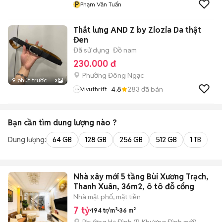
P
Phạm Văn Tuấn
Thắt lưng AND Z by Ziozia Da thật
Đen
Đã sử dụng
Đồ nam
230.000 đ
Phường Đông Ngạc
9 phút trước
3
4.8
283
đã bán
Vivuthrift
Bạn cần tìm
dung lượng
nào ?
Dung lượng:
64 GB
128 GB
256 GB
512 GB
1 TB
2 
Nhà xây mới 5 tầng Bùi Xương Trạch,
Thanh Xuân, 36m2, ô tô đỗ cổng
Nhà mặt phố, mặt tiền
7 tỷ
194 tr/m²
36 m²